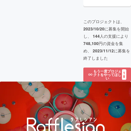
このプロジェクトは、
2023/10/20
に募集を開始
し、
144
人の支援により
748,100
円の資金を集
め、
2023/11/12
に募集を
終了しました
もう一度プロジェ
1
クトをやってほし
8
い