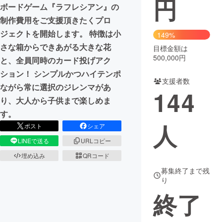
円
ボードゲーム『ラフレシアン』の
まちづくり・地域活性化
制作費用をご支援頂きたくプロ
ジェクトを開始します。 特徴は小
149%
さな箱からできあがる大きな花
目標金額は
CAMPFIRE for Social Good
CAMPFIRE Creation
500,000円
と、全員同時のカード投げアク
CAMPFIREふるさと納税
machi-ya
コミュニティ
ション！ シンプルかつハイテンポ
支援者数
ながら常に選択のジレンマがあ
144
り、大人から子供まで楽しめま
す。
人
ポスト
シェア
LINEで送る
URLコピー
埋め込み
QRコード
募集終了まで残
り
終了