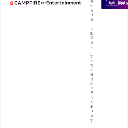
画
掲載
無料
か
ら
リ
タ
ー
ン
配
送
ま
で
、
す
べ
て
お
任
せ
の
プ
ラ
ン
も
あ
り
ま
す
！