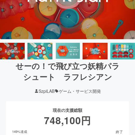
せーの！で飛び立つ妖精パラ
シュート ラフレシアン
SzpiLAB
ゲーム・サービス開発
現在の支援総額
748,100
円
終了
149
%達成