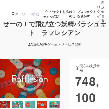
新
ロ
規
グ
会
プロジェクトを掲
はじ
プロジェクト
/
載するには
める
をさがす
イ
員
ン
登
せーの！で飛び立つ妖精パラシュー
録
ト ラフレシアン
人気のプロ
注目のリ
注目の新着プロ
募集終了が近いプ
もうすぐ公開
SzpiLAB
ゲーム・サービス開発
ジェクト
ターン
ジェクト
ロジェクト
されます
アート・写真
音楽
現在の支援総
額
748,
テクノロジー・ガジェット
ゲーム・サ
100
映像・映画
書籍・雑誌
ビジネス・起業
チャレンジ