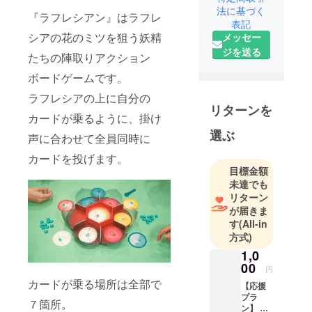
取り入れた
法に基づく
『ラフレシアン』はラフレ
表記
ボードゲー
シアの花のミツを狙う妖精
メッセー
ムを制作す
ジを送る
る団体で
たちの陣取りアクション
す。
ボードゲームです。
ラフレシアの上に自分の
リターンを
カードが乗るように、掛け
選ぶ
声に合わせて全員同時に
カードを投げます。
目標金額
未達でも
リターン
が届きま
す
(All-in
方式)
1,0
00
円
カードが乗る場所は全部で
【応援
プラ
７箇所。
ン】 本