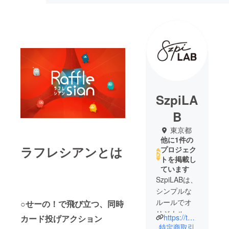
SzpiLA
B
東京都
他に1件の
ラフレシアンとは
プロジェク
トを掲載し
ています
SzpiLABは、
シンプルな
ルールでオ
○せーの！で飛び立つ、同時
リジナルな
https://twitter.com/SzpiLAB_jp
カード投げアクション
ギミックを
特定商取引