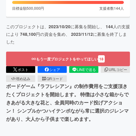
目標金額
500,000
円
支援者数
144
人
このプロジェクトは、
2023/10/20
に募集を開始し、
144
人の支援
により
748,100
円の資金を集め、
2023/11/12
に募集を終了しま
した
もう一度プロジェクトをやってほしい
18
ポスト
シェア
LINEで送る
URLコピー
埋め込み
QRコード
ボードゲーム『ラフレシアン』の制作費用をご支援頂き
たくプロジェクトを開始します。 特徴は小さな箱からで
きあがる大きな花と、全員同時のカード投げアクショ
ン！ シンプルかつハイテンポながら常に選択のジレンマ
があり、大人から子供まで楽しめます。