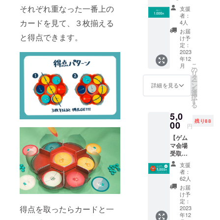
プロ
それぞれ重なった一番上の
支援
ジェク
者：
トを応
カードを見て、３枚揃える
4人
援して
お届
と得点できます。
くだ
け予
さった
定：
皆さま
2023
年12
に感謝
こ
月
を込め
の
リ
て、
タ
ー
SzpiLA
ン
詳細を見る
を
Bからお
選
択
礼の
す
る
メッ
5,0
セージ
残り88
をお送
00
円
りしま
【ゲム
す。商
マ会場
品のリ
受取プ
ターン
ラン】
はあり
支援
◇5000
ませ
者：
円◇ ・
ん。
62人
ラフレ
お届
シアン
け予
１セッ
定：
得点を取ったらカードと一
トを
2023
年12
ゲーム