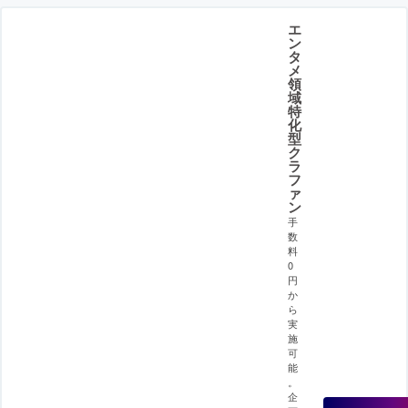
エ
ン
タ
メ
領
域
特
化
型
ク
ラ
フ
ァ
ン
手
数
料
0
円
か
ら
実
施
可
能
。
企