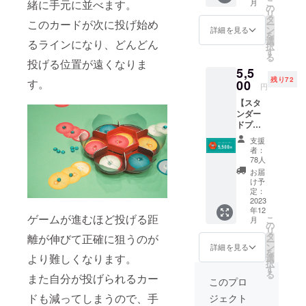
こ
月
緒に手元に並べます。
マー
の
リ
ケット
タ
このカードが次に投げ始め
ー
でお渡
ン
詳細を見る
を
し ・お
選
るラインになり、どんどん
択
礼の
す
る
メッ
投げる位置が遠くなりま
5,5
セージ
残り72
会場で
す。
00
円
のお手
【スタ
渡しは
ンダー
2023年
ドプラ
12月9日
ン】 ・
（土）
支援
ラフレ
、12月
者：
シアン
10日
78人
１セッ
（日）
お届
トをお
の２日
け予
届け
です。
定：
（送料
2023
当日お
年12
込） ・
渡しで
ゲームが進むほど投げる距
こ
月
お礼の
きな
の
リ
メッ
かった
タ
離が伸びて正確に狙うのが
ー
セージ
場合、
ン
詳細を見る
を
もしく
より難しくなります。
選
択
は、
す
る
また自分が投げられるカー
ゲーム
このプロ
マー
ドも減ってしまうので、手
ジェクト
ケット