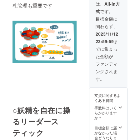
運営の
は、
All-In方
札管理も重要です
判断や
式
です。
災害等
のやむ
目標金額に
を得な
関わらず、
い事由
によ
2023/11/12
り、出
23:59:59
ま
店が不
可能と
でに集まっ
なった
た金額が
場合、
宅配で
ファンディ
のお届
ングされま
けとな
りま
す。
す。送
料は着
払いに
支援に関するよ
なりま
くある質問
す。予
めご了
○妖精を自在に操
手数料はいく
承くだ
らかかります
さい。
か？
るリーダース
目標金額に届
ティック
かなかった場
合どうなりま