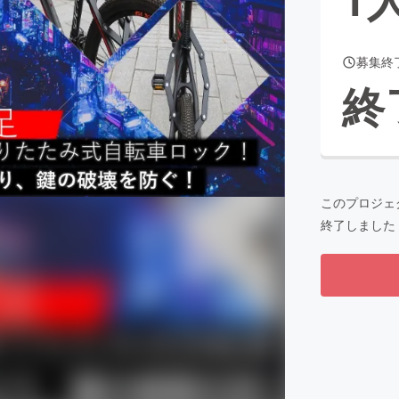
募集終
CAMPFIRE for Social Good
CAMPFIRE Creation
終
CAMPFIREふるさと納税
machi-ya
コミュニティ
このプロジェ
終了しました