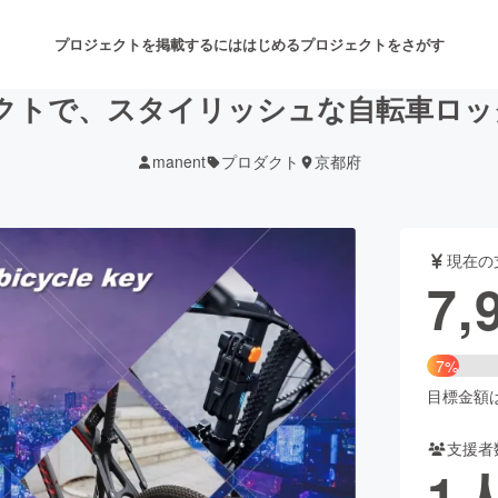
プロジェクトを掲載するには
はじめる
プロジェクトをさがす
トで、スタイリッシュな自転車ロック【
manent
プロダクト
京都府
注目のリターン
注目の新着プロジェクト
募集終了が近いプロジェクト
も
現在の
音楽
舞台・パフォーマンス
7,
ゲーム・サービス開発
フード・飲食店
7%
書籍・雑誌出版
アニメ・漫画
目標金額は1
支援者
チャレンジ
ビューティー・ヘルスケ
1