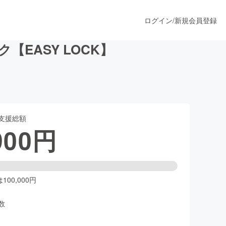
ログイン
/
新規会員登録
EASY LOCK】
うすぐ公開されます
支援総額
プロダクト
900
円
ファッション
スポーツ
00,000円
数
ア
ソーシャルグッド
人