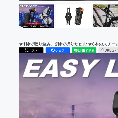
★1秒で取り込み、2秒で折りたたむ ★8本のスチ
ポスト
シェア
LINEで送る
URLコ