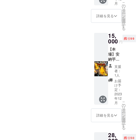
て予め
追熟が
農林水
こ
月
僕がこのバ
お礼の
250g程
の
早まり
産物認
リ
メール
(5000g
タ
ます
ナナ事業を
証を取
ー
重量：
+補填用
ン
（りん
詳細を見る
得、ふ
を
成功させて
2kg サ
250g=
選
ごから
るさと
択
イズ：
今度は僕が
全容量
す
出るエ
納税返
る
170g程
5250g)
チレン
礼品と
誰かを助け
15,
度のA品
多めに
ガスの
しての
る番になり
残り99
バナナ
000
いれさ
効果）
出品。
円
12本
せて頂
たいです、
ある程
今年は
【本
原産
きま
度黄色
病気の
農業を始め
場】安
地：種
す、ご
くなり
影響で
納芋紅
る前にも
子島 品
了承の
ました
安納芋
10kg 完
種：グ
上ご購
らリン
色々と苦難
農家が
支援
熟！
ロスミ
入お願
ゴを出
者：
減り、
がありまし
ねっと
シェル
い致し
1人
しシュ
地元で
り！
種 保存
たが人生諦
ます。
ガース
お届
運営し
【種子
方法：
#味：収
け予
ポット
ている
めなければ
島産】
夏場は
定：
穫して
（黒く
ブラン
なんとかな
＆幸運
2023
痛み安
から完
なった
ド推進
年12
の猫
い為緑
熟する
るよって事
ら）が
本部の
こ
月
ちゃん
色の状
の
まで1ヵ
出たら
メン
リ
も証明した
の写真
態で発
タ
月間
食べご
バーが
ー
付きお
いです、皆
送致し
ン
じっく
詳細を見る
ろで
減った
を
礼の
ます、
選
り寝か
す。 賞
様のご支援
ので僕
択
メール
到着後
す
したの
味期
に声が
る
何卒宜しく
重量：
ビニー
で焼く
限：到
掛かり
28,
選択し
ル袋に
お願い致し
だけで
着後1週
ブラン
残り50
たサイ
入れて