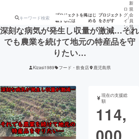
新
ロ
規
グ
会
プロジェクトを掲
はじ
プロジェクト
/
載するには
める
をさがす
イ
員
ン
登
深刻な病気が発生し収量が激減…それ
録
でも農業を続けて地元の特産品を守
りたい…
人気のプロ
注目のリ
注目の新着プロ
募集終了が近いプ
もうすぐ公開
ジェクト
ターン
ジェクト
ロジェクト
されます
Kizasi1989
フード・飲食店
鹿児島県
アート・写真
音楽
現在の支援総
テクノロジー・ガジェット
ゲーム・サ
額
114,
映像・映画
書籍・雑誌
000
ビジネス・起業
チャレンジ