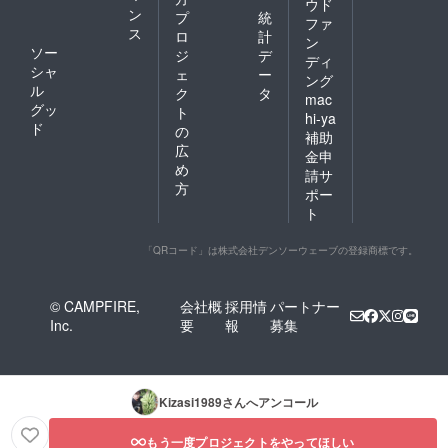
ウド
蔵庫に
事があ
ン
プ
統
ファ
入れる
ります
ス
ロ
計
ン
と低温
が、
ソー
ジ
デ
障害が
ディ
ジャガ
シャ
ェ
ー
起こり
イモと
ング
ル
ます、
ク
タ
は違い
mac
冷暗所
グッ
毒性は
ト
hi-ya
で保存
無いの
ド
の
補助
してく
で、芽
広
ださ
金申
を取り
め
い。 保
除けば
請サ
存状態
方
問題な
ポー
によっ
く食べ
ト
ては芽
られま
が出る
す。 適
事があ
「QRコード」は株式会社デンソーウェーブの登録商標です。
切に保
ります
存して
が、
頂けれ
ジャガ
ば1か月
© CAMPFIRE,
会社概
採用情
パートナー
イモと
は持ち
Inc.
要
報
募集
は違い
ます。
毒性は
感謝の
無いの
気持ち
で、芽
をメー
を取り
ルで送
Kizasi1989
さんへアンコール
除けば
りま
問題な
す、僕
もう一度プロジェクトをやってほしい
く食べ
が飼っ