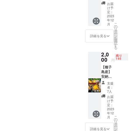
が飼っ
お届
度挑戦した
ている
け予
いです。
幸運の
定：
ハート
2023
新しい畑の
年12
柄の猫
こ
場所は風が
月
ちゃん
の
リ
の写真
当たりづら
タ
ー
付き
ン
詳細を見る
い山の中に
を
（支援
選
択
ある耕作放
者一人
す
る
ずつに
棄地です、
2,0
違う写
残り
バナナ園に
真を送
00
193
円
するのは大
りま
【種子
す）参
変ですが現
島産】
考画像↑
在進行形で
安納芋
リター
紅1kg
ンは要
頑張って開
支援
完熟！
らなけ
者：
墾作業をし
ねっと
ど支援
7人
ています。
り！
はした
お届
【２Sサ
いよと
け予
リアルタイ
イズお
いう聖
定：
ムで開墾、
試し
2023
人の方
年12
用】＆
定植を発信
向け
こ
月
幸運の
の
していく予
リ
猫ちゃ
タ
ー
定です。
んの写
ン
詳細を見る