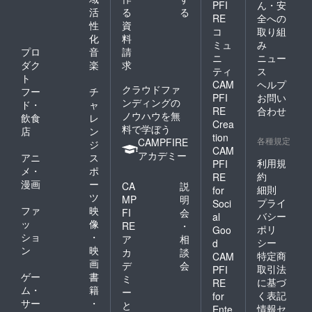
起こり
50g=全
PFI
ん・安
その際
をクリ
【紅】
活
る
る
ます、
容量
の交通
RE
全への
アしな
です、
冷暗所
性
資
1050g)
費、滞
ければ
コ
取り組
個人的
で保存
多めに
化
料
在費な
なりま
に一番
ミュ
み
してく
入れさ
どは全
プロ
音
請
せん、
美味し
ださ
ニ
ニュー
せて頂
てお客
それゆ
ダク
楽
求
い品種
い。 保
きま
ティ
ス
様負担
えに品
だと思
ト
存状態
す、ご
CAM
ヘルプ
となり
質と味
いま
クラウドファ
によっ
フー
チ
了承の
ます、
には自
PFI
お問い
す、老
ては芽
ンディングの
上ご購
ド・
ャ
ご了承
信があ
若男女
RE
合わせ
が出る
入お願
ノウハウを無
飲食
レ
くださ
りま
問わず
事があ
Crea
い致し
料で学ぼう
い、日
す。 #
店
ン
大人気
ります
tion
ます。
程や内
各種規定
品種の
CAMPFIRE
です。
ジ
が、
感謝の
CAM
容のご
特徴：
#保存方
アカデミー
ジャガ
アニ
ス
気持ち
相談は
利用規
PFI
安納芋
法な
イモと
メ・
ポ
をメー
メール
【紅】
約
ど：到
RE
は違い
ルで送
漫画
ー
にて行
CA
説
です、
着後は
細則
for
毒性は
りま
いま
ツ
個人的
１３〜
MP
明
無いの
プライ
Soci
す、僕
す。 感
に一番
１５℃
ファ
映
FI
会
で、芽
が飼っ
バシー
al
謝の気
美味し
の間の
ッ
像
を取り
RE
・
ている
ポリ
持ちを
Goo
い品種
温度が
除けば
ショ
・
幸運の
ア
相
メール
だと思
シー
d
保存に
問題な
ハート
ン
映
で送り
カ
談
いま
適した
特定商
CAM
く食べ
柄の猫
ます、
画
す、老
デ
会
温度で
られま
取引法
PFI
ちゃん
僕が
若男女
ゲー
書
す。さ
ミ
す。 適
に基づ
の写真
RE
飼って
問わず
らに暗
ム・
籍
切に保
ー
付き
く表記
for
いる幸
大人気
所での
存して
サー
・
（支援
と
運の
情報セ
です。
Ente
保存で