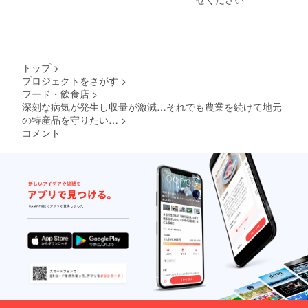
せん、
す。 １
送られ
の出
が減っ
者一人
それゆ
０℃以
ても困
品。 今
たので
ずつに
えに品
下にな
ると言
年は病
僕に声
違う写
質と味
ると寒
う方は
気の影
が掛か
真を送
には自
さで腐
バナナ
響で安
りブラ
りま
信があ
敗が始
の樹1本
納芋農
ンド推
す）
トップ
>
りま
まりま
分（約
家が減
進本部
「実際
す。 #
プロジェクトをさがす
>
す、冷
15kg10
り、地
に加入
にお届
品種の
蔵庫に
フード・飲食店
>
0本を
元で運
しまし
けする
特徴：
入れる
3kg×5
深刻な病気が発生し収量が激減…それでも農業を続けて地元
営して
た！ブ
リター
安納芋
と低温
回な
いるブ
の特産品を守りたい…
>
ランド
ンと
【紅】
障害が
ど）を
ランド
推進本
パッ
コメント
です、
起こり
定期的
推進本
部では
ケージ
個人的
ます、
にお届
部のメ
主にふ
等のデ
に一番
冷暗所
けする
ンバー
るさと
ザイン
美味し
で保存
事も可
が減っ
納税の
が異な
い品種
してく
能で
たので
返礼品
る場合
だと思
ださ
す。 ※
僕に声
として
があり
いま
い。 保
台風等
が掛か
安納芋
ますの
す、老
存状態
の影響
りブラ
を出荷
で、あ
若男女
によっ
でオー
ンド推
してい
らかじ
問わず
ては芽
ナーの
進本部
ます、
めご了
大人気
が出る
バナナ
に加入
ブラン
承くだ
です。
事があ
が被害
しまし
ド推進
さ
#保存方
ります
を受け
た！ブ
本部に
い。」
法な
が、
た場
ランド
加入す
ど：到
ジャガ
合、別
推進本
る条件
着後は
イモと
の被害
部では
は地域