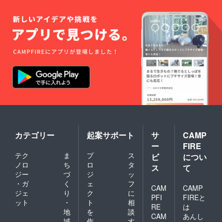
１３〜
は違い
を受け
主にふ
のGAP
１５℃
毒性は
なかっ
るさと
の認証
の間の
無いの
た同じ
納税の
を貰う
温度が
で、芽
成長具
返礼品
必要が
保存に
を取り
合の樹
として
ありま
適した
除けば
にオー
安納芋
す、適
温度で
問題な
ナー権
を出荷
切な肥
す。さ
く食べ
を移行
してい
料や農
らに暗
られま
しま
ます、
薬を使
所での
す。 適
す。 ※
ブラン
用、残
保存で
切に保
支援
ド推進
留農
芽が出
存して
時、必
本部に
薬、糖
るのを
頂けれ
ず備考
加入す
度検査
遅らせ
ば1か月
欄に掲
る条件
をクリ
る事が
は持ち
載を希
は地域
アしな
できま
ます。
望され
のGAP
ければ
す。 １
ごく稀
るお名
の認証
なりま
カテゴリー
起案サポート
サ
CAMP
０℃以
に痛ん
前をご
を貰う
せん、
下にな
ー
FIRE
でいる
記入く
必要が
それゆ
ると寒
個体が
テク
ま
プ
ス
ださ
ビ
につい
ありま
えに品
さで腐
あるの
い。 ご
す、適
ノロ
ち
ロ
タ
質と味
ス
て
敗が始
でその
希望が
切な肥
には自
ジー
づ
ジ
ッ
まりま
分の補
あれば
料や農
信があ
す、冷
・ガ
く
ェ
フ
填とし
畑の見
CAM
CAMP
薬を使
りま
蔵庫に
ジェ
り
ク
に
て予め
学や収
用、残
す。 #
PFI
FIREと
入れる
50g程
ット
・
ト
相
穫作業
留農
品種の
RE
は
と低温
(1000g
も可能
地
を
談
薬、糖
特徴：
障害が
CAM
あんし
+補填用
です、
度検査
安納芋
域
作
す