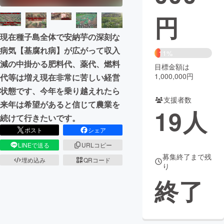
円
まちづくり・地域活性化
現在種子島全体で安納芋の深刻な
病気【基腐れ病】が広がって収入
CAMPFIRE for Social Good
CAMPFIRE Creation
11%
減の中掛かる肥料代、薬代、燃料
CAMPFIREふるさと納税
machi-ya
コミュニティ
目標金額は
1,000,000円
代等は増え現在非常に苦しい経営
状態です、今年を乗り越えれたら
支援者数
来年は希望があると信じて農業を
19
人
続けて行きたいです。
ポスト
シェア
LINEで送る
URLコピー
募集終了まで残
埋め込み
QRコード
り
終了