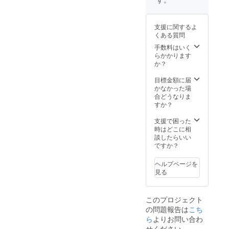
として
リター
い品種
を書い
り寝か
と味に
次第順
安納芋
ンと
だと思
た看板
したの
は自信
次発送
を出荷
パッ
いま
を立て
で焼く
があり
致しま
してい
ケージ
支援に関するよ
す、老
ます、1
だけで
ます。
す、発
ます、
等のデ
くある質問
若男女
か月に1
スイー
鹿児島
送が予
ブラン
ザイン
問わず
回ご登
ツのよ
手数料はいく
県農林
定より
ド推進
が異な
大人気
録メー
うな甘
らかかります
水産物
遅れる
本部に
る場合
です。
ルにて
さと
か？
認証を
場合が
加入す
があり
#保存方
成長具
なって
取得、
ござい
る条件
ますの
法な
合を撮
おりま
目標金額に届
ふるさ
ます、
は地域
で、あ
ど：到
影し報
す。 #
かなかった場
と納税
ご了承
のGAP
らかじ
着後は
告いた
栽培・
合どうなりま
返礼品
くださ
の認証
めご了
１３〜
しま
生産の
すか？
として
い。 感
を貰う
承くだ
１５℃
す。 収
こだわ
の出
謝の気
必要が
さ
の間の
穫まで
り 品質
支援で困った
品。 今
持ちを
ありま
い。」
温度が
をオー
と味に
時はどこに相
年は病
メール
す、適
保存に
ナー期
は自信
談したらいい
気の影
で送り
切な肥
適した
間と
があり
ですか？
響で安
ます、
料や農
温度で
し、収
ます。
納芋農
僕が
薬を使
す。さ
穫した
鹿児島
家が減
飼って
ヘルプページを
用、残
らに暗
バナナ
県農林
り、地
いる幸
見る
留農
所での
をご自
水産物
元で運
運の
薬、糖
保存で
宅にお
認証を
営して
ハート
度検査
芽が出
届けし
取得、
いるブ
柄の猫
をクリ
このプロジェクト
るのを
ます。
ふるさ
ランド
ちゃん
アしな
遅らせ
の問題報告は
こち
一度に
と納税
推進本
の写真
ければ
る事が
沢山バ
ら
よりお問い合わ
返礼品
部のメ
付き
なりま
できま
ナナを
として
ンバー
せください
（支援