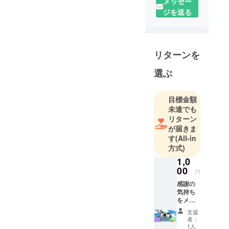
メッセー
しく思いま
ジを送る
す。
僕は種子島
で新規就農
リターンを
を始めたき
ざしふぁー
選ぶ
むの黒田兆
（くろだ
目標金額
きざし）と
未達でも
申します。
リターン
が届きま
昨年の9月に
す
(All-in
方式)
発生した大
型台風によ
1,0
00
り甚大な被
円
害を受けた
感謝の
気持ち
バナナ園を
をメー
新しい畑に
ルで送
支援
引っ越し１
りま
者：
す、僕
からもう一
1人