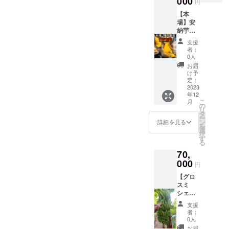
000
スイー
間程度
円
ド推進
ます。
ズの安
20℃位
ツのよ
こちら
本部に
【本
納芋
の場所
うな甘
の商品
加入し
場】安
10kg
に保管
さと
は去年
まし
納芋紅
して下
なって
台風被
た！ブ
20kg 完
ごく稀
さい、
おりま
害を受
支援
ランド
熟！
に痛ん
一緒に
す。 #
者：
けた畑
推進本
ねっと
でいる
りんご
0人
栽培・
の中で
部では
り！
個体が
をいれ
生産の
お届
少しだ
主にふ
【種子
あるの
てると
け予
こだわ
け生き
るさと
島産】
でその
定：
追熟が
り 品質
残って
納税の
＆幸運
2023
分の補
早まり
と味に
いた樹
返礼品
年12
の猫
填とし
ます
は自信
から収
として
こ
月
ちゃん
て予め
の
（りん
があり
穫出来
安納芋
リ
の写真
500g程
タ
ごから
ます。
る予定
を出荷
ー
付きお
(10kg+
ン
出るエ
詳細を見る
鹿児島
のバナ
してい
を
礼の
補填用
選
チレン
県農林
ナで
ます、
択
メール
500g=
す
ガスの
水産物
す、収
ブラン
る
重量：
全容量
効果）
認証を
穫出来
ド推進
70,
選択し
10.5kg)
ある程
取得、
次第順
本部に
たサイ
000
多めに
度黄色
ふるさ
円
次発送
加入す
ズの安
入れさ
くなり
と納税
致しま
る条件
【グロ
納芋
せて頂
ました
返礼品
す、発
は地域
スミ
20kg
きま
らリン
として
送が予
のGAP
シェル
す、ご
ゴを出
の出
定より
の認証
種】の
ごく稀
了承の
しシュ
品。 今
支援
遅れる
を貰う
樹1本の
に痛ん
上ご購
ガース
者：
年は病
場合が
必要が
期間限
でいる
入お願
0人
ポット
気の影
ござい
ありま
定オー
個体が
い致し
（黒く
お届