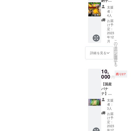
肥料、燃料
納芋紅
産地：
す。 #
5kg 完
種子島
味：収
費高騰によ
支援
熟！
品種：
穫して
者：
り経費だけ
ねっと
グロス
から完
4人
り！
があがり貯
ミシェ
熟する
お届
【種子
ル種 保
まで1ヵ
け予
金を切り詰
島産】
存方
定：
月間
めているの
＆幸運
2023
法：夏
じっく
年12
の猫
場は痛
が現状で
り寝か
こ
月
ちゃん
み安い
の
したの
す。
リ
の写真
為緑色
タ
で焼く
ー
付きお
の状態
ン
だけで
詳細を見る
を
礼の
で発送
選
スイー
諸事情によ
択
メール
致しま
す
ツのよ
る
り不幸があ
重量：
す、到
うな甘
10,
選択し
りその際に
着後ビ
さと
残り27
たサイ
000
ニール
なって
円
行政の方や
ズの安
袋に入
おりま
周りの農家
【国産
納芋5kg
れて
す #栽
バナ
20℃位
さん助けら
培・生
ナ】グ
ごく稀
の場所
産のこ
れました、
ロスミ
に痛ん
に保管
だわり
支援
シェル
せっかく助
でいる
して下
品質と
者：
2kg【A
個体が
さい、
3人
味には
けて頂けた
品】＆
あるの
一緒に
自信が
お届
のにこのま
幸運の
でその
りんご
け予
ありま
猫ちゃ
分の補
定：
までは終わ
をいれ
す。 鹿
んの写
2023
填とし
てると
児島県
れません、
年12
真付き