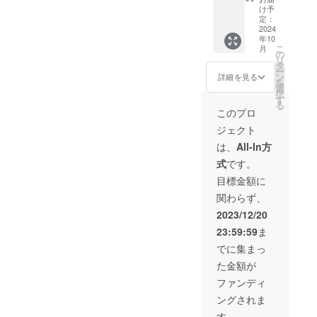
響で安
ます、
す、適
ナー
あるの
ます。
け予
なった
納芋農
ご了承
切な肥
権、＆
でその
定：
5kg箱
ら）が
家が減
くださ
料や農
幸運の
2024
分の補
×2箱で
出たら
り、地
い。 感
薬を使
年10
猫ちゃ
填とし
発送致
食べご
元で運
謝の気
こ
用、残
月
んの写
て予め
の
しま
ろで
営して
持ちを
リ
留農
真付き
1kg程
タ
す。 #
す。 賞
いるブ
メール
ー
薬、糖
お礼の
(20kg+
ン
味：収
詳細を見る
味期
ランド
で送り
を
度検査
メール
補填用
選
穫して
限：到
推進本
ます、
択
をクリ
オー
1kg=全
す
から完
着後1週
部のメ
僕が
る
アしな
ナー期
容量
熟する
このプロ
間程度
ンバー
飼って
ければ
間:2023
21kg)多
まで1ヵ
こちら
が減っ
いる幸
なりま
ジェクト
年10月
めに入
月間
の商品
たので
運の
せん、
～2024
れさせ
じっく
は、
All-In方
は去年
僕に声
ハート
それゆ
年10
て頂き
り寝か
台風被
が掛か
柄の猫
えに品
式
です。
月 1年
ます、
したの
害を受
りブラ
ちゃん
質と味
以内に
ご了承
で焼く
目標金額に
けた畑
ンド推
の写真
には自
収穫出
の上ご
だけで
の中で
進本部
付き
信があ
関わらず、
来る樹
購入お
スイー
少しだ
に加入
（支援
りま
をオー
願い致
ツのよ
2023/12/20
け生き
しまし
者一人
す。 #
ナーの
しま
うな甘
残って
た！ブ
ずつに
品種の
23:59:59
ま
樹とし
す。 #
さと
いた樹
ランド
違う写
特徴：
て設定
味：収
なって
でに集まっ
から収
推進本
真を送
安納芋
いたし
穫して
おりま
穫出来
部では
りま
【紅】
た金額が
ます。
から完
す。 #
る予定
主にふ
す）
です、
樹の前
熟する
栽培・
ファンディ
のバナ
るさと
「実際
個人的
にオー
まで1ヵ
生産の
ナで
納税の
にお届
に一番
ングされま
ナー様
月間
こだわ
す、収
返礼品
けする
美味し
の名前
じっく
り 品質
す。
穫出来