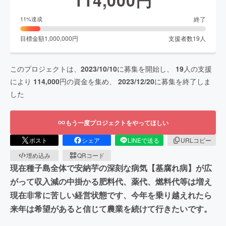
終了
11
%達成
目標金額
1,000,000
円
支援者数
19
人
このプロジェクトは、
2023/10/10
に募集を開始し、
19
人の支援
により
114,000
円の資金を集め、
2023/12/20
に募集を終了しま
した
もう一度プロジェクトをやってほしい
ポスト
シェア
LINEで送る
URLコピー
埋め込み
QRコード
現在種子島全体で安納芋の深刻な病気【基腐れ病】が広
がって収入減の中掛かる肥料代、薬代、燃料代等は増え
現在非常に苦しい経営状態です、今年を乗り越えれたら
来年は希望があると信じて農業を続けて行きたいです。