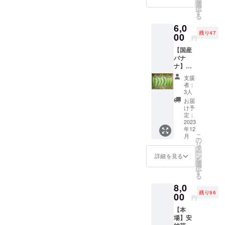
を
真付き
選
択
お礼の
す
農業に興味
る
メール
6,0
を持ち新規
#大き
残り47
さ：２
00
就農を初め
円
S(50g~
て5年目にな
【国産
80g)ご
バナ
家庭で
ります、今
ナ】グ
焼き芋
年結果を出
ロスミ
にする
支援
せなければ
シェル
のに最
者：
1kg【プ
適なコ
3人
資金的に来
チサイ
ロコロ
お届
年は廃業す
ズ】＆
サイズ
け予
幸運の
るかもしれ
です 、
定：
猫ちゃ
2023
小さな
ません…去
年12
んの写
お子さ
こ
月
年は収穫前
真付き
んが食
の
リ
お礼の
べやす
タ
にバナナは
ー
メール
く火の
ン
詳細を見る
台風による
を
重量：
通りも
選
択
被害に逢
1kg サ
早いの
す
る
イズ：
で手軽
い、安納芋
8,0
100g程
に焼き
は基腐れ病
残り96
度のプ
00
芋が楽
円
チバナ
により収入
しめる
【本
ナ10
かと思
が3分の１…
場】安
本 原
いま