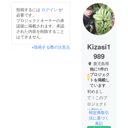
投稿するには
ログイン
が
必要です。
プロジェクトオーナーの承
認後に掲載されます。承認
された内容を削除すること
はできません。
Kizasi1
※投稿する際の注意点
989
鹿児島県
他に1件の
プロジェク
トを掲載し
ています
初めまし
て！このプ
ロジェクト
に興味を
特定商取引
持って頂け
法に基づく
て大変うれ
表記