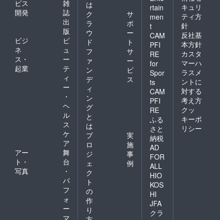
頂けれ
者一人
ビス
雑
は
ハート
#保存方
芽が出
キュリ
rtain
ば1か月
ずつに
開発
誌
柄の猫
法な
ク
サ
るのを
ティ方
は持ち
men
違う写
ちゃん
ど：到
出
遅らせ
ラ
ポ
ます。
針
t
真を送
の写真
着後は
る事が
版
感謝の
ウ
ー
りま
反社基
CAM
付き
１３〜
できま
気持ち
ビジ
ビ
ド
ト
す） こ
（支援
本方針
PFI
１５℃
す。 １
をメー
ネ
ュ
の商品
フ
サ
者一人
の間の
カスタ
０℃以
RE
ルで送
はお試
ス・
ー
ずつに
ァ
ー
温度が
下にな
マーハ
for
りま
し用の
違う写
起業
テ
保存に
ると寒
ン
ビ
す、僕
ラスメ
Spor
為宅急
真を送
適した
さで腐
ィ
デ
ス
が飼っ
便コン
ントに
ts
りま
温度で
敗が始
ー
ている
ィ
パクト
対する
す）
CAM
す。さ
まりま
幸運の
・
での発
ン
らに暗
考え方
PFI
す、冷
ハート
送とな
ヘ
グ
所での
蔵庫に
クッ
RE
柄の猫
りま
ル
保存で
と
入れる
ちゃん
キーポ
ふる
す、ご
芽が出
ス
と低温
は
の写真
リシー
了承く
さと
るのを
障害が
ケ
付き
プ
実
ださ
納税
遅らせ
起こり
（支援
ア
い。
ロ
施
る事が
AD
ます、
者一人
アー
舞
ジ
事
できま
冷暗所
FOR
ずつに
ト・
台
す。 １
ェ
例
で保存
違う写
ALL
０℃以
写真
・
してく
ク
真を送
HIO
下にな
ださ
パ
りま
ト
KOS
ると寒
い。 保
す）
フ
の
HI
さで腐
存状態
ォ
作
敗が始
によっ
JFA
ー
り
まりま
ては芽
クラ
マ
す、冷
が出る
方