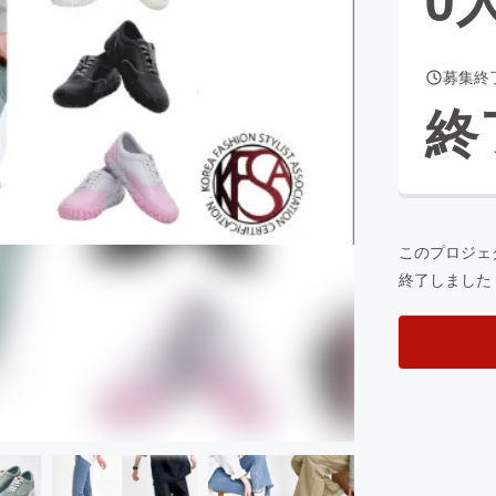
募集終
CAMPFIRE for Social Good
CAMPFIRE Creation
終
CAMPFIREふるさと納税
machi-ya
コミュニティ
このプロジェ
終了しました