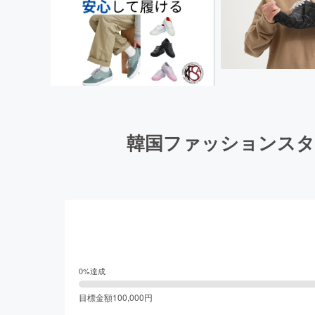
韓国ファッションスタ
0
%達成
目標金額
100,000
円