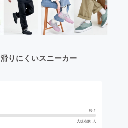
る滑りにくいスニーカー
終了
支援者数
0
人