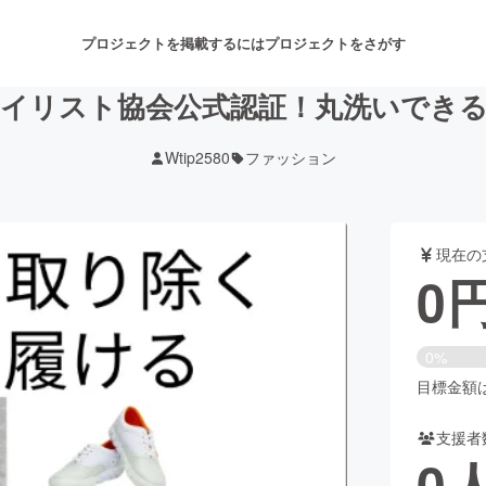
プロジェクトを掲載するには
プロジェクトをさがす
イリスト協会公式認証！丸洗いでき
Wtip2580
ファッション
注目のリターン
注目の新着プロジェクト
募集終了が近いプロジェクト
も
現在の
音楽
舞台・パフォーマンス
0
ゲーム・サービス開発
フード・飲食店
0%
書籍・雑誌出版
アニメ・漫画
目標金額は1
支援者
チャレンジ
ビューティー・ヘルスケ
0