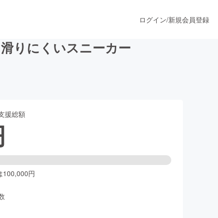
ログイン
/
新規会員登録
る滑りにくいスニーカー
うすぐ公開されます
支援総額
プロダクト
円
ファッション
スポーツ
00,000円
数
ア
ソーシャルグッド
人