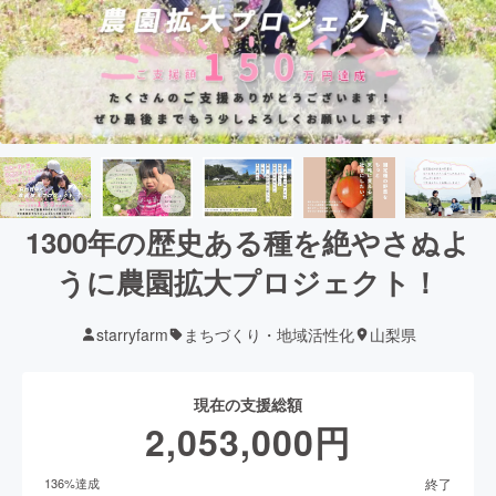
1300年の歴史ある種を絶やさぬよ
うに農園拡大プロジェクト！
starryfarm
まちづくり・地域活性化
山梨県
現在の支援総額
2,053,000
円
終了
136
%達成