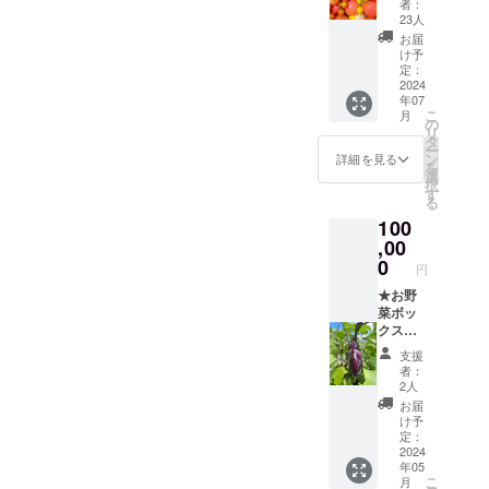
者：
お届け♪
天日干
ていただきめちゃくちゃ嬉
23人
山梨県
しをし
お届
しいです。とはいえ、まだ
北杜市
たお米
け予
明野町
はとっ
定：
まだ始まったばかり！目標
産たっ
2024
ても甘
年07
ぷり100
くて炊
達成まで引き続きよろしく
こ
月
サイズ
き始め
の
リ
のダン
た時の
タ
お願いいたします！まだま
ー
ボール
香りか
ン
詳細を見る
を
だシェア、拡散、リポスト
でお届
ら違い
選
択
け！ な
ます！
す
る
大歓迎です。ご協力お願い
かなか
冷めて
100
手に入
も美味
致します！
らない
,00
しいご
固定
飯です♪
0
円
種、自
ぜひ、
然栽培
★お野
ご堪能
のお野
菜ボッ
下さい
菜をご
クスの
☆ ダン
堪能く
定期便
ボール
支援
ださ
発送(5
80サイ
者：
い。 春
月から
ズ お
2人
夏秋冬
12月ま
およそ
お届
お好き
で) 山梨
2kg〜
け予
な時期
県北杜
保存方
定：
にお届
市明野
2024
法:冷蔵
年05
けしま
町産の
保存 お
こ
月
す。 ・
たっぷ
野菜