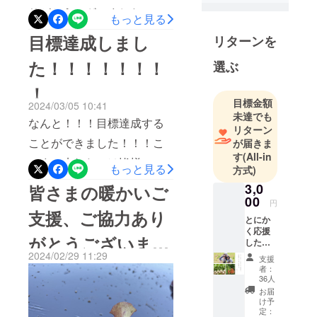
りがとうございました。皆
3人の子供の
もっと見る
さまのご支援のおかげでさ
ママでもあ
目標達成しまし
リターンを
ります！
らに田んぼや畑を増やして
た！！！！！！！
よろしくお
選ぶ
農機具や資材を購入し規模
願いしま
！
拡大に向けて出発できそう
目標金額
2024/03/05 10:41
です。私1人では実現しな
未達でも
なんと！！！目標達成する
リターン
かったことが1ヶ月間の間に
ことができました！！！こ
が届きま
実現可能の道を示していた
す
(All-in
こまで来れたのは皆様の暖
もっと見る
方式)
だけたと本当に感謝しかあ
かいご支援とご協力、シェ
3,0
皆さまの暖かいご
りません。4月から去年産ま
00
アして頂いたからだと本当
円
れた下の子も保育園に通い
支援、ご協力あり
とにか
に感謝しております。固定
だし少しずつ農業の方に気
く応援
がとうございま
種を少しでも知っていただ
した
を向けれそうです！3月はす
い！ あ
2024/02/29 11:29
支援
く、給食に固定種、自然栽
す。
りがと
こぶる体調を崩して約1ヶ月
者：
うござ
36人
培の野菜やお米を提供して
いま
間、私を含め家族が風邪や
お届
す！！
いけることの第一歩となり
け予
らでダウンしておりまし
そんな
定：