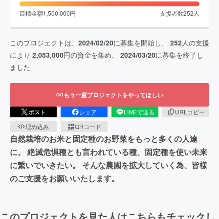
目標金額
1,500,000
円
支援者数
252
人
このプロジェクトは、
2024/02/20
に募集を開始し、
252
人の支援
により
2,053,000
円の資金を集め、
2024/03/20
に募集を終了し
ました
もう一度プロジェクトをやってほしい
ポスト
シェア
LINEで送る
URLコピー
埋め込み
QRコード
自然栽培のお米と固定種のお野菜をもっと多くの人達
に。 絶滅危惧種とも言われている種、固定種を使い未来
に繋いでいきたい。 そんな農園を拡大していく為、皆様
のご支援をお願いいたします。
このプロジェクトを見た人はこちらもチェックし