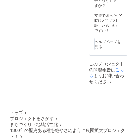
合どうなりま
けの場
お忘れ
しいお
すか？
合クー
なくお
米で
ル便に
願いい
す！ 炊
支援で困った
てお届
たしま
いてる
時はどこに相
けしま
す。 ★
時から
談したらいい
す。
新米2キ
甘い香
ですか？
ロ(発送
りがす
時期は
る自然
ヘルプページを
11月) 山
栽培の
見る
梨県北
大変貴
杜市産
重なお
の品種
米をこ
このプロジェクト
はこし
の機会
の問題報告は
こち
ひかり
に是非
です！
味わっ
ら
よりお問い合わ
天日干
てみて
せください
しをす
くださ
るため
い！！
甘味が
★自然
増して
栽培の
冷めて
ノウハ
も美味
ウを教
トップ
>
しいお
えま
プロジェクトをさがす
>
米で
す！ 年
まちづくり・地域活性化
>
す！ 炊
間を通
いてる
しての
1300年の歴史ある種を絶やさぬように農園拡大プロジェク
時から
種まき
ト！
>
甘い香
時期か