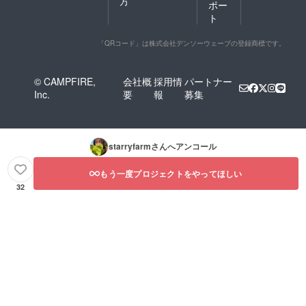
方
ポー
ト
「QRコード」は株式会社デンソーウェーブの登録商標です。
© CAMPFIRE,
会社概
採用情
パートナー
Inc.
要
報
募集
starryfarm
さんへアンコール
もう一度プロジェクトをやってほしい
32