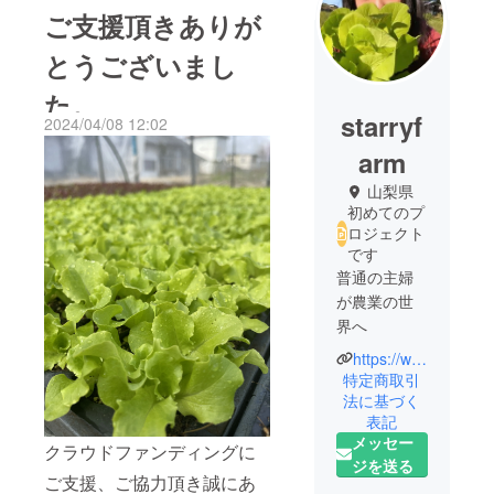
ご支援頂きありが
とうございまし
た。
starryf
2024/04/08 12:02
arm
山梨県
初めてのプ
ロジェクト
です
普通の主婦
が農業の世
界へ
https://www.instagram.com/starryfarm_?igsh=OGQ5ZDc2ODk2ZA%3D%3D&utm_source=qr
就農4年目
特定商取引
自然栽培の
法に基づく
表記
固定種農園
メッセー
星空ファー
クラウドファンディングに
ジを送る
ムです。
ご支援、ご協力頂き誠にあ