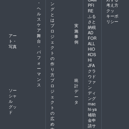
・
ン
考え方
PFI
ヘ
グ
クッ
RE
ル
と
キーポ
ふる
ス
は
リシー
さと
ケ
プ
実
納税
ア
ロ
施
AD
アー
舞
ジ
事
FOR
ト・
台
ェ
例
ALL
写真
・
ク
HIO
パ
ト
KOS
フ
の
HI
ォ
作
JFA
ー
り
クラ
マ
方
ウド
ン
プ
統
ファ
ス
ロ
計
ン
ソー
ジ
デ
ディ
シャ
ェ
ー
ング
ル
ク
タ
mac
グッ
ト
hi-ya
ド
の
補助
広
金申
め
請サ