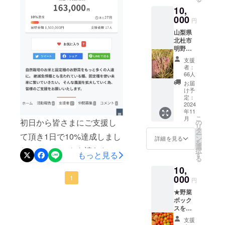
かなか
います。引き続きシェアや
10,
手に入
000
らない
拡散のご協力をお願いいた
円
固定
山梨県
種、自
します！本格的な春になる
北杜市
然栽培
明野町
まであと少し。寒くなった
のお野
産の
菜をご
支援
り暑くなったりするのでお
たっぷ
堪能く
者：
り野菜
ださ
66人
身体に気をつけてお過ごし
を80サ
い。 ダ
お届
イズの
ンボー
け予
ください(^^)星空ファーム
ダン
定：
ル80サ
ボール
2024
イズ
年11
と種か
おおよ
こ
月
ら育っ
初日から皆さまにご支援し
の
そ2kg〜
リ
た愛情
タ
保存方
ー
て頂き1日で10%達成しまし
たっぷ
ン
法:冷蔵
詳細を見る
を
りコシ
選
保存 6
た！！コメントを読むたび
択
ヒカリ
もっと見る
す
月〜9月
る
新米の
にお届
に本当ーに泣きそうになり
10,
お米2キ
けの場
ロをお
000
ます...一緒に手を取って頂
1
合は
円
届けし
クール
き、本当に本当にありがと
★野菜
ま
便にて
ボック
すっ！
お届け
うございます。心強いで
スをお
！ 種か
しま
好きな
ら大事
す。
す！！！私の想いに賛同し
支援
時期に
に育て