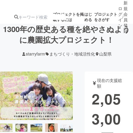
新
ロ
規
グ
会
プロジェクトを掲
はじ
プロジェクト
/
載するには
める
をさがす
イ
員
ン
登
1300年の歴史ある種を絶やさぬよう
録
に農園拡大プロジェクト！
人気のプロ
注目のリ
注目の新着プロ
募集終了が近いプ
もうすぐ公開
starryfarm
まちづくり・地域活性化
山梨県
ジェクト
ターン
ジェクト
ロジェクト
されます
アート・写真
音楽
現在の支援総
額
2,05
テクノロジー・ガジェット
ゲーム・サ
3,00
映像・映画
書籍・雑誌
ビジネス・起業
チャレンジ