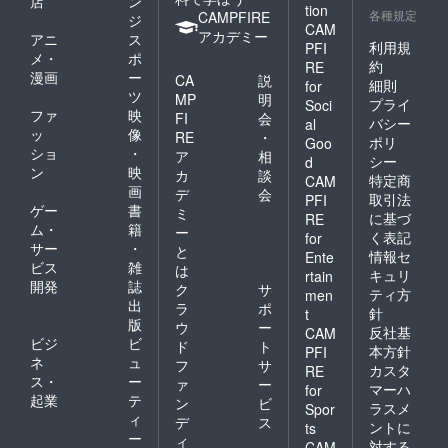
店
ン
tion
各種規定
CAMPFIRE
ジ
CAM
アカデミー
アニ
ス
利用規
PFI
メ・
ポ
約
RE
漫画
ー
CA
説
細則
for
ツ
MP
明
プライ
Soci
ファ
映
FI
会
バシー
al
ッ
像
RE
・
ポリ
Goo
ショ
・
ア
相
シー
d
ン
映
カ
談
特定商
CAM
画
デ
会
取引法
PFI
ゲー
書
ミ
に基づ
RE
ム・
籍
ー
く表記
for
サー
・
と
情報セ
Ente
ビス
雑
は
キュリ
rtain
開発
誌
ク
サ
ティ方
men
出
ラ
ポ
針
t
版
ウ
ー
反社基
CAM
ビジ
ビ
ド
ト
本方針
PFI
ネ
ュ
フ
サ
カスタ
RE
ス・
ー
ァ
ー
マーハ
for
起業
テ
ン
ビ
ラスメ
Spor
ィ
デ
ス
ントに
ts
ー
ィ
対する
CAM