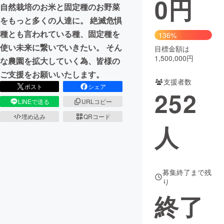
0
円
自然栽培のお米と固定種のお野菜
まちづくり・地域活性化
をもっと多くの人達に。 絶滅危惧
種とも言われている種、固定種を
136%
使い未来に繋いでいきたい。 そん
目標金額は
CAMPFIRE for Social Good
CAMPFIRE Creation
1,500,000円
な農園を拡大していく為、皆様の
CAMPFIREふるさと納税
machi-ya
コミュニティ
ご支援をお願いいたします。
支援者数
ポスト
シェア
252
LINEで送る
URLコピー
埋め込み
QRコード
人
募集終了まで残
り
終了