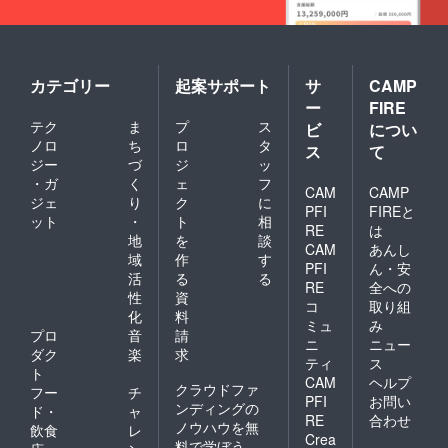
ル便に
ダン
てお届
ボール
けしま
100サイ
す。
ズ お
およそ
カテゴリー
起案サポート
サ
CAMP
2kg〜
ー
FIRE
保存方
テク
ま
プ
ス
法:冷蔵
ビ
につい
保存 お
ノロ
ち
ロ
タ
ス
て
野菜
ジー
づ
ジ
ッ
BOXは6
・ガ
く
ェ
フ
月〜9月
CAM
CAMP
ジェ
り
ク
に
にお届
PFI
FIREと
ット
・
ト
相
けの場
RE
は
合クー
地
を
談
CAM
あんし
ル便に
域
作
す
PFI
ん・安
てお届
活
る
る
けしま
RE
全への
性
資
す。
コ
取り組
化
料
ミュ
み
プロ
音
請
ニ
ニュー
ダク
楽
求
ティ
ス
ト
CAM
ヘルプ
クラウドファ
フー
チ
PFI
お問い
ンディングの
ド・
ャ
RE
合わせ
ノウハウを無
飲食
レ
Crea
料で学ぼう