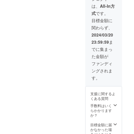
ど ＊入
験イベ
お届け
は、
All-In方
るお野
ントに
しま
式
です。
菜は気
ご招
す！ そ
候に
待！ ぜ
れぞれ
目標金額に
よって
ひ自然
季節ご
関わらず、
も変わ
栽培の
とに入
りま
畑で収
る野菜
2024/03/20
す。 注)
穫しな
が違う
23:59:59
ま
届いて
がら味
ので楽
欲しい
わって
しめま
でに集まっ
季節を
みてく
す♪ ★
た金額が
備考欄
ださい♪
新米5キ
にご記
お土産
ロ(発送
ファンディ
入お願
付きで
時期は
ングされま
いしま
す！ ＊
11月) 山
す。 ダ
イベン
梨県北
す。
ンボー
トの詳
杜市産
ル100サ
細や開
の品種
イズ
催時期
はこし
支援に関するよ
おおよ
が決定
ひかり
くある質問
そ2kg〜
次第ご
です！
保存方
連絡さ
天日干
手数料はいく
法:冷蔵
せてい
しをす
らかかります
保存 お
ただき
るため
か？
野菜
ますの
甘味が
BOXは6
でご連
増して
目標金額に届
月〜9月
絡先の
冷めて
かなかった場
にお届
記載を
も美味