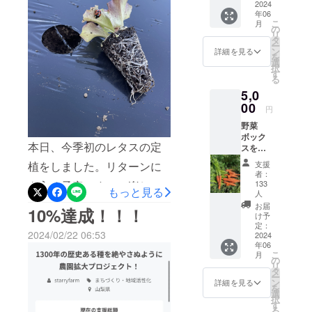
ました！私の目指している
方には
2024
た。皆様も季節の変わり
年06
愛情
ところへの共感や応援がと
こ
月
たっぷ
の
目、目まぐるしく変わる天
リ
りのお
タ
てもとても嬉しくて涙が止
ー
礼の
候に体調を崩しがちだと思
ン
詳細を見る
を
メッ
まりませんでした。1人では
選
択
いますがお体にご自愛下さ
セージ
す
る
ない。こんなに行動して頂
を送ら
い。リターンに向けても
5,0
せてい
ける方がいるという事実に
ただき
00
着々とお野菜の種まきや作
円
ま
ただただ感動しておりま
野菜
す！！
業を進めております！！！
ボック
よろし
す。皆さまの大事な気持ち
本日、今季初のレタスの定
レタスから始まり、かぶや
スをお
くお願
をこれからの糧にし更なる
届けし
いいた
支援
植をしました。リターンに
葉物野菜、夏野菜の種まき
ます♪
しま
者：
力にしこれから前進してい
山梨県
す。
133
も入る予定ですので楽しみ
など！★5月の下旬から発送
もっと見る
北杜市
人
きたいと思います！！本当
明野産
にしててください(^ ^)皆さ
になるかと思います。今し
お届
10%達成！！！
の新鮮
け予
にありがとうございまし
まの暖かいご支援とご協力
ばらくお待ちください。皆
お野菜
定：
2024/02/22 06:53
2024
た。まだ15日ありますが最
をたっ
のおかげで20%を超えてい
様にお野菜をお届けできる
年06
ぷり80
こ
月
後まで見守っていただけた
サイズ
の
ます。まだまだ目標達成に
のがとても楽しみです！今
リ
のダン
タ
ら幸いです。最後までよろ
ー
ボール
はほど遠いですが最後まで
ン
詳細を見る
後ともよろしくおねがいし
を
でお届
選
しくお願いいたします。
択
見守っていただけたらと思
ます。
け！ な
す
る