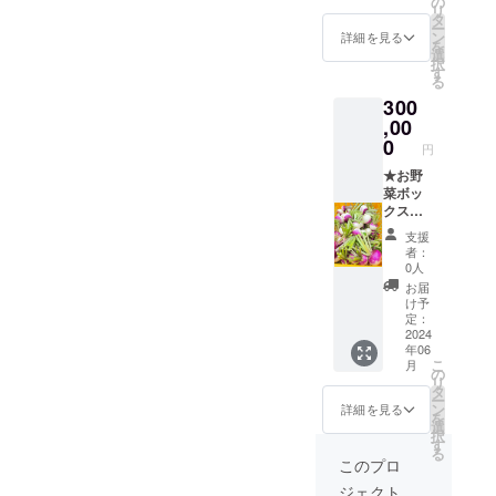
の
リ
春5月レ
り100サ
BOXは6
タ
ー
タス、
イズダ
月〜9月
ン
詳細を見る
を
ラ
ンボー
にお届
選
択
ディッ
ルで5月
けの場
す
る
シュ、
から12
合クー
300
小か
月まで
ル便に
ぶ、小
月に1度
,00
てお届
松菜な
お届け
けしま
0
円
ど ・夏
しま
す。
8月きゅ
す！ そ
★お野
うり、
れぞれ
菜ボッ
なす、
季節ご
クスの
ピーマ
とに入
定期便
支援
ンなど
る野菜
発送(5
者：
・秋10
が違う
月から
0人
月レタ
ので楽
12月ま
お届
ス、小
しめま
で) 山梨
け予
かぶ、
す♪ ★5
県北杜
定：
わさび
月〜9月
市明野
2024
年06
菜、水
頃に開
町産の
こ
月
菜など
催する
たっぷ
の
リ
・冬12
収穫体
り100サ
タ
ー
月大
験イベ
イズダ
ン
詳細を見る
を
根、に
ントご
ンボー
選
択
んじ
招待 毎
ルで5月
す
る
ん、春
年行っ
から12
このプロ
菊、小
ている
月まで
ジェクト
松菜な
収穫体
月に1度