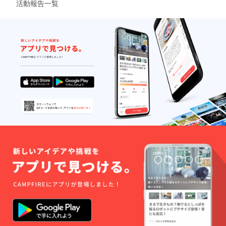
活動報告一覧
りがす
らどう
る自然
すれば
栽培の
お野菜
大変貴
が育つ
重なお
のか。
米をこ
私自身
の機会
の経験
に是非
の元、
味わっ
教えれ
てみて
ること
くださ
は惜し
い！！
みなく
野菜
お伝え
BOXダ
しま
ンボー
す。 注)
ル100サ
山梨県
イズ
北杜市
おおよ
明野町
そ2kg〜
の星空
保存方
ファー
法:冷蔵
ムに来
保存 お
れる方
野菜
のみ。
BOXは6
時期は5
月〜9月
月から
にお届
12月の
けの場
間でご
合クー
相談。