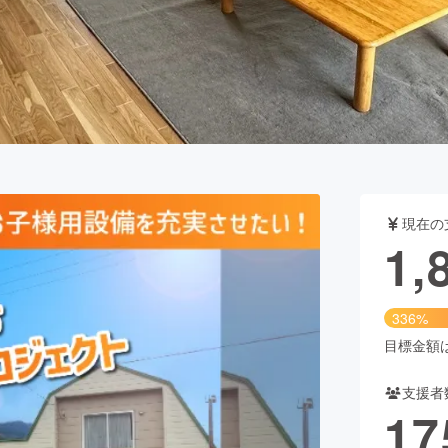
CAMPFIRE for Social Good
CAMPFIRE Creation
CAMPFIREふるさと納税
machi-ya
コミュニティ
現在の
1,
336%
目標金額は5
支援者
17