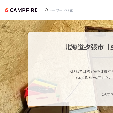
人気のプロジェクト
北海道夕張市【
アート・写真
お陰様で目標金額を達成す
テクノロジー・ガジェット
こちらのLINE公式アカウ
映像・映画
このプロ
ビジネス・起業