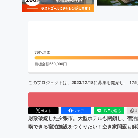
336
%達成
目標金額
550,000
円
このプロジェクトは、
2023/12/18
に募集を開始し、
175
ポスト
シェア
LINEで送る
U
財政破綻した夕張市。大型ホテルも閉鎖し、宿泊
喫できる宿泊施設をつくりたい！空き家問題も解