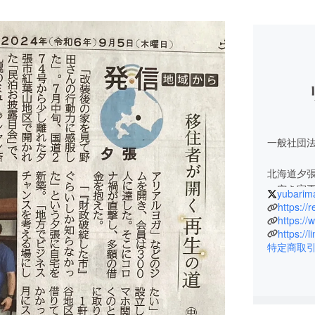
一般社団
北海道夕
・空き家
yubarim
・民泊の
https://r
・鹿肉ジ
https:/
https:/
・SNSマ
特定商取
・クラウ