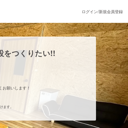
ログイン
/
新規会員登録
うすぐ公開されます
をつくりたい!!
プロダクト
ファッション
くお願いします！
スポーツ
だけます。
ア
ソーシャルグッド