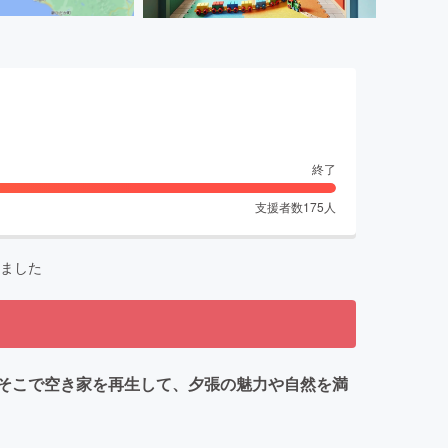
終了
支援者数
175
人
ました
そこで空き家を再生して、夕張の魅力や自然を満