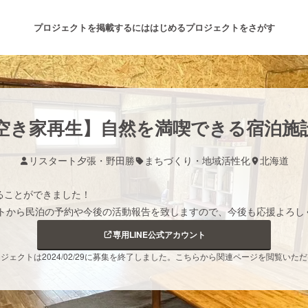
プロジェクトを掲載するには
はじめる
プロジェクトをさがす
注目のリターン
注目の新着プロジェクト
募集終了が近いプロジェクト
も
空き家再生】自然を満喫できる宿泊施設
リスタート夕張・野田勝
まちづくり・地域活性化
北海道
音楽
舞台・パフォーマンス
ることができました！
ゲーム・サービス開発
フード・飲食店
ントから民泊の予約や今後の活動報告を致しますので、今後も応援よろし
専用LINE公式アカウント
書籍・雑誌出版
アニメ・漫画
ジェクトは2024/02/29に募集を終了しました。こちらから関連ページを閲覧いた
チャレンジ
ビューティー・ヘルスケ