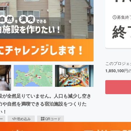
募集終
終
このプロジェ
1,850,100
円
設が全然足りていません。人口も減少し空き
力や自然を満喫できる宿泊施設をつくりた
い！
ピー
埋め込み
QRコード