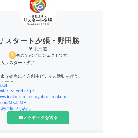
リスタート夕張・野田勝
北海道
初めてのプロジェクトです
法人リスタート夕張
張市を拠点に地方創生ビジネス活動を行う。
再生事業
akun
運営
estart-yubari.or.jp/
ビエ活用プロジェクト
/www.instagram.com/yubari_makun/
/lin.ee/MKJuMHU
ーケティング戦略アドバイス
引法に基づく表記
ドファンディングプロデュース
メッセージを送る