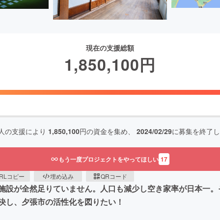
現在の支援総額
1,850,100
円
人の支援により
1,850,100
円の資金を集め、
2024/02/29
に募集を終了し
もう一度プロジェクトをやってほしい
17
RLコピー
埋め込み
QRコード
施設が全然足りていません。人口も減少し空き家率が日本一。
決し、夕張市の活性化を図りたい！