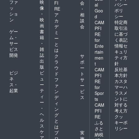
ファ
映
FI
会
バシー
al
ッ
像
RE
・
ポリ
Goo
ショ
・
ア
相
シー
d
ン
映
カ
談
特定商
CAM
画
デ
会
取引法
PFI
ゲー
書
ミ
に基づ
RE
ム・
籍
ー
く表記
for
サー
・
と
情報セ
Ente
ビス
雑
は
キュリ
rtain
開発
誌
ク
サ
ティ方
men
出
ラ
ポ
針
t
版
ウ
ー
反社基
CAM
ビジ
ビ
ド
ト
本方針
PFI
ネ
ュ
フ
サ
カスタ
RE
ス・
ー
ァ
ー
マーハ
for
起業
テ
ン
ビ
ラスメ
Spor
ィ
デ
ス
ントに
ts
ー
ィ
対する
CAM
・
ン
考え方
PFI
ヘ
グ
クッ
RE
ル
と
キーポ
ふる
ス
は
リシー
さと
ケ
プ
実
納税
ア
ロ
施