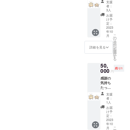
を記入
当日お
支援
礼メー
してく
祭り会
者：
ル 運
ださ
場で直
3人
ちょこ
い） お
接の受
お届
祭り特
祭りで
け取り
け予
製タオ
使える
定：
となり
ル 支援
2023
商品券
ます。 *
年10
者の方
2000円
商品券
こ
月
の張り
分、ま
の
の有効
リ
出し
たは 三
タ
期限は
ー
（金
吉野さ
ン
お祭り
詳細を見る
を
額・お
んお菓
選
の開催
択
名前が
子セッ
す
日のみ
る
文字で
ト2000
となり
50,
掲載し
円分
ます。
残り1
ます。※
000
【栗饅
円
備考欄
頭×２、
感謝の
に掲載
コー
気持ち
したい
ヒー
たっぷ
お名前
ボール×
りのお
を記入
２
支援
礼メー
してく
（コー
者：
ル 運
ださ
ヒー餡
1人
ちょこ
い） お
をコー
お届
祭り特
祭りで
ヒー
け予
製タオ
使える
定：
クッ
ル 支援
2023
商品券
キーで
年10
者の方
3000円
包んだ
こ
月
の張り
分、ま