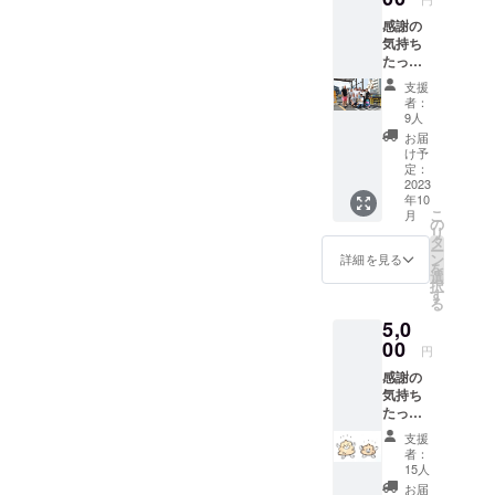
女大いにに
ぎわいまし
感謝の
気持ち
た！地域を
たっぷ
代表するお
りのお
支援
礼の
祭りとして
者：
メール
9人
確立してい
お届
くべく活動
け予
定：
をしていき
2023
たいと、地
年10
こ
月
域の皆さん
の
リ
タ
やこんなマ
ー
ン
詳細を見る
チづくりに
を
選
択
賛同いただ
す
る
ける方を巻
5,0
き込んで楽
00
円
しいイベン
感謝の
トを各地で
気持ち
たっぷ
開催できる
りのお
ようにして
支援
礼の
者：
いきたいと
メール
15人
運ちょ
思っていま
お届