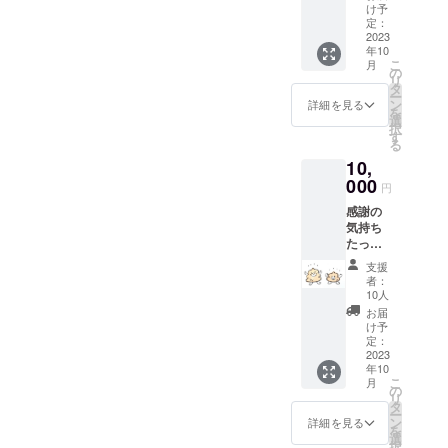
こ祭り
け予
す。
特製タ
定：
オル 画
2023
年10
像はデ
こ
月
ザイン
の
リ
イメー
タ
ー
ジで
ン
詳細を見る
を
す。
選
択
（デザ
す
る
インの
10,
変更の
可能性
000
円
あり） *
感謝の
配送の
気持ち
必要の
たっぷ
ない方
りのお
は備考
支援
礼メー
欄にご
者：
ル 運
連絡く
10人
ちょこ
ださ
お届
祭り特
い。 *配
け予
製タオ
送を希
定：
ル 支援
2023
望され
年10
者の方
ない方
こ
月
の張り
はお祭
の
リ
出し
り当日
タ
ー
（金
現地受
ン
詳細を見る
を
額・お
付にて
選
択