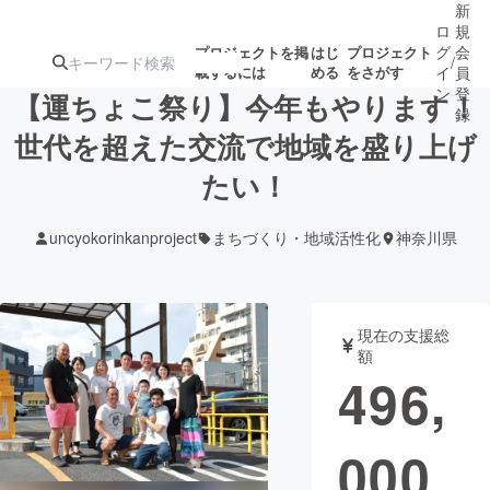
新
ロ
規
グ
会
プロジェクトを掲
はじ
プロジェクト
/
載するには
める
をさがす
イ
員
ン
登
【運ちょこ祭り】今年もやります！
録
世代を超えた交流で地域を盛り上げ
たい！
人気のプロ
注目のリ
注目の新着プロ
募集終了が近いプ
もうすぐ公開
ジェクト
ターン
ジェクト
ロジェクト
されます
uncyokorinkanproject
まちづくり・地域活性化
神奈川県
アート・写真
音楽
現在の支援総
テクノロジー・ガジェット
ゲーム・サ
額
496,
映像・映画
書籍・雑誌
000
ビジネス・起業
チャレンジ