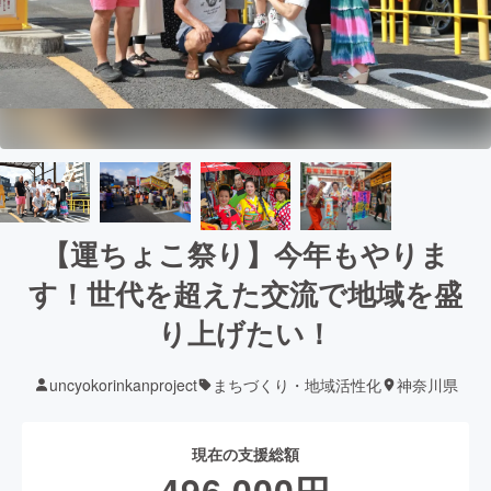
【運ちょこ祭り】今年もやりま
す！世代を超えた交流で地域を盛
り上げたい！
uncyokorinkanproject
まちづくり・地域活性化
神奈川県
現在の支援総額
496,000
円