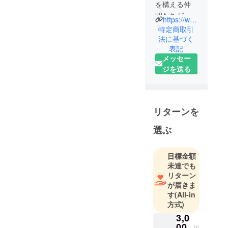
を構える仲
間たちが昔
https://www.instagram.com/unchoko_rinkan_project/
ながらの昭
特定商取引
和っぽいお
法に基づく
表記
祭りをみん
メッセー
なで開催し
ジを送る
ようと有志
で集まった
プロジェク
トチームで
リターンを
す。昨年は
見事に開催
選ぶ
が実現して2
日間のべ
目標金額
6000人の方
未達でも
が地域はも
リターン
ちろん多方
が届きま
す
(All-in
面から遊び
方式)
に来ていた
3,0
だき老若男
00
円