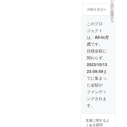
の
焼き菓
リ
出し
たは 三
タ
子）、
ー
（金
吉野さ
ン
林間の
詳細を見る
を
額・お
んお菓
選
里
択
名前が
子セッ
す
（栗、
る
文字で
ト3000
金柑、
このプロ
掲載し
円分
梅の3種
ジェクト
ます。※
【栗饅
類でそ
備考欄
頭×２、
れぞれ
は、
All-In方
に掲載
林間の
甘露煮
式
です。
したい
里
にした
お名前
（栗、
ものを
目標金額に
を記入
金柑、
黄身餡
関わらず、
してく
梅の3種
で包ん
ださ
類でそ
で焼い
2023/10/13
い） ち
れぞれ
たお菓
23:59:59
ま
んどん
甘露煮
子）ど
屋さん
にした
ら焼き
でに集まっ
広告
ものを
（栗が
た金額が
（先着2
黄身餡
まるご
名） *配
で包ん
とひと
ファンディ
送の必
で焼い
つ使
ングされま
要のな
たお菓
用）×
い方は
子）、
２、ほ
す。
その旨
どら焼
んわか
を備考
き（栗
（大和
欄にご
がまる
市で取
支援に関するよ
連絡く
ごとひ
れた芋
くある質問
ださ
とつ使