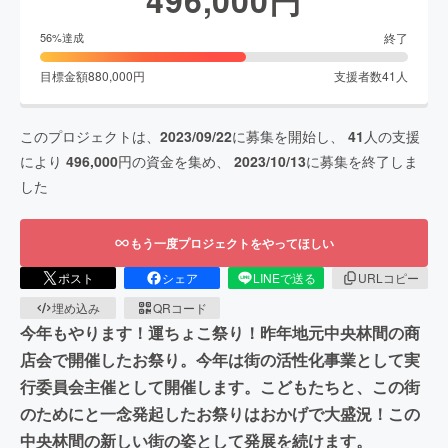
終了
56
%達成
目標金額
880,000
円
支援者数
41
人
このプロジェクトは、
2023/09/22
に募集を開始し、
41
人の支援
により
496,000
円の資金を集め、
2023/10/13
に募集を終了しま
した
もう一度プロジェクトをやってほしい
ポスト
シェア
LINEで送る
URLコピー
埋め込み
QRコード
今年もやります！運ちょこ祭り！昨年地元中央林間の商
店会で開催したお祭り。今年は街の活性化事業として実
行委員会主催として開催します。こどもたちと、この街
のためにと一念発起したお祭りはおかげで大盛況！この
中央林間の新しい街の姿として発展を続けます。