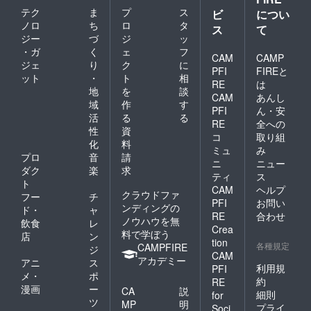
開催日
テク
ま
プ
ス
ビ
につい
のみと
ノロ
ち
ロ
タ
ス
て
なりま
ジー
づ
ジ
ッ
す。 *支
・ガ
く
ェ
フ
援時、
CAM
CAMP
ジェ
り
ク
に
必ず備
PFI
FIREと
考欄に
ット
・
ト
相
RE
は
ご希望
地
を
談
CAM
あんし
のお名
域
作
す
PFI
ん・安
前をご
活
る
る
記入く
RE
全への
性
資
ださ
コ
取り組
化
料
い。
ミュ
み
プロ
音
請
ニ
ニュー
ダク
楽
求
ティ
ス
ト
CAM
ヘルプ
クラウドファ
フー
チ
PFI
お問い
ンディングの
ド・
ャ
RE
合わせ
ノウハウを無
飲食
レ
Crea
料で学ぼう
店
ン
tion
各種規定
CAMPFIRE
ジ
CAM
アカデミー
アニ
ス
利用規
PFI
メ・
ポ
約
RE
漫画
ー
CA
説
細則
for
ツ
MP
明
プライ
Soci