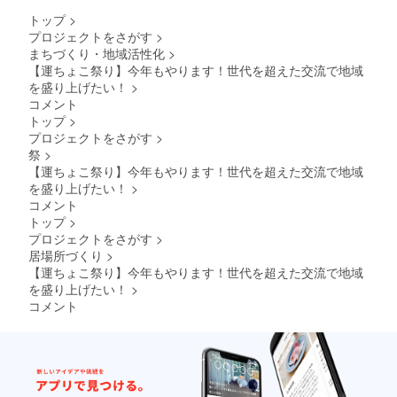
を備考
ただき
をふん
欄にご
トップ
>
ます。
だんに
連絡く
プロジェクトをさがす
>
使用し
ださ
まちづくり・地域活性化
>
た焼き
い。 *配
【運ちょこ祭り】今年もやります！世代を超えた交流で地域
菓子）
送以外
切り株
を盛り上げたい！
>
の受け
最中
取りは
コメント
（求肥
当日お
トップ
>
入りの
祭り会
プロジェクトをさがす
>
粒あん
場で直
祭
>
の切り
接の受
株最
【運ちょこ祭り】今年もやります！世代を超えた交流で地域
け取り
中）×
となり
を盛り上げたい！
>
１】 *賞
ます。 *
コメント
味期限
商品券
トップ
>
製造か
かお菓
プロジェクトをさがす
>
ら2週間
子セッ
居場所づくり
>
です。*
トかを
配送料
選んで
【運ちょこ祭り】今年もやります！世代を超えた交流で地域
込みと
いただ
を盛り上げたい！
>
なりま
き備考
コメント
す。 *配
欄にご
送の必
連絡く
要のな
ださ
い方は
い。 *商
その旨
品券の
を備考
有効期
欄にご