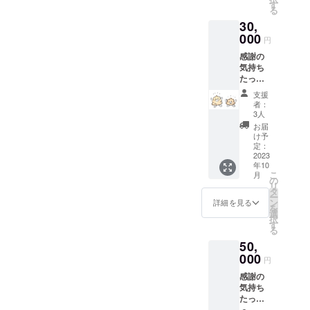
名前が
お渡し
す
る
文字で
いたし
30,
掲載し
ます。
ます。※
000
円
備考欄
感謝の
に掲載
気持ち
したい
たっぷ
お名前
りのお
を記入
支援
礼メー
してく
者：
ル 運
ださ
3人
ちょこ
い） お
お届
祭り特
祭りで
け予
製タオ
使える
定：
ル 支援
2023
商品券
年10
者の方
500円分
こ
月
の張り
*配送の
の
リ
出し
必要の
タ
ー
（金
ない方
ン
詳細を見る
を
額・お
はその
選
択
名前が
旨を備
す
る
文字で
考欄に
50,
掲載し
ご連絡
ます。※
000
くださ
円
備考欄
い。 *配
感謝の
に掲載
送以外
気持ち
したい
の受け
たっぷ
お名前
取りは
りのお