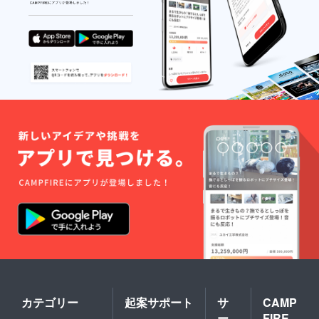
限はお
連絡く
祭りの
ださ
開催日
い。 *配
のみと
送以外
なりま
の受け
す。
取りは
当日お
祭り会
場で直
接の受
け取り
となり
ます。 *
商品券
かお菓
子セッ
トかを
選んで
いただ
き備考
欄にご
連絡く
ださ
い。 *商
品券の
有効期
カテゴリー
起案サポート
サ
CAMP
限はお
ー
FIRE
祭りの