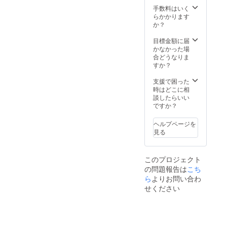
を焼酎
い。 *配
用）×
手数料はいく
にした
送以外
２、最
らかかります
和みを
の受け
中（小
か？
ふんだ
取りは
倉・
んに使
当日お
芋・か
目標金額に届
用した
祭り会
ぼちゃ
かなかった場
焼き菓
場で直
の3種
合どうなりま
子）切
接の受
類）、
すか？
り株最
け取り
コー
中（求
となり
ヒー
支援で困った
肥入り
ます。 *
ボール×
時はどこに相
の粒あ
支援
２
談したらいい
んの切
時、必
（コー
ですか？
り株最
ず備考
ヒー餡
中）×
欄にご
をコー
２】 *賞
ヘルプページを
希望の
ヒー
味期限
見る
お名前
クッ
製造か
をご記
キーで
ら2週間
入くだ
包んだ
です。*
このプロジェクト
さい。 *
焼き菓
配送料
の問題報告は
こち
広告に
子）、
込みと
関しま
ら
よりお問い合わ
ほんわ
なりま
しては
か（大
す。 *配
せください
詳細を
和市で
送の必
こちら
取れた
要のな
からご
芋を焼
い方は
連絡さ
酎にし
その旨
せてい
た和み