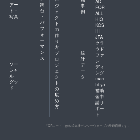
AD
アー
舞
ジ
事
FOR
ト・
台
ェ
例
ALL
写真
・
ク
HIO
パ
ト
KOS
フ
の
HI
ォ
作
JFA
ー
り
クラ
マ
方
ウド
ン
プ
統
ファ
ス
ロ
計
ン
ソー
ジ
デ
ディ
シャ
ェ
ー
ング
ル
ク
タ
mac
グッ
ト
hi-ya
ド
の
補助
広
金申
め
請サ
方
ポー
ト
「QRコード」は株式会社デンソーウェーブの登録商標です。