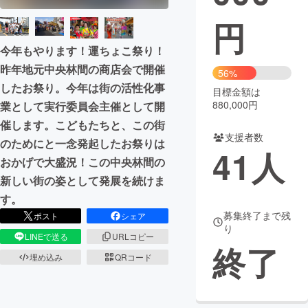
円
まちづくり・地域活性化
今年もやります！運ちょこ祭り！
昨年地元中央林間の商店会で開催
CAMPFIRE for Social Good
CAMPFIRE Creation
56%
したお祭り。今年は街の活性化事
CAMPFIREふるさと納税
machi-ya
コミュニティ
目標金額は
880,000円
業として実行委員会主催として開
催します。こどもたちと、この街
支援者数
のためにと一念発起したお祭りは
41
人
おかげで大盛況！この中央林間の
新しい街の姿として発展を続けま
す。
募集終了まで残
ポスト
シェア
り
LINEで送る
URLコピー
終了
埋め込み
QRコード