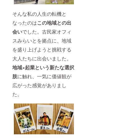
そんな私の人生の転機と
なったのは
この地域との出
会い
でした。古民家オフィ
スみらいとを拠点に、地域
を盛り上げようと挑戦する
大人たちに出会いました。
地域×起業という新たな選択
肢
に触れ、一気に価値観が
広がった感覚がありまし
た。