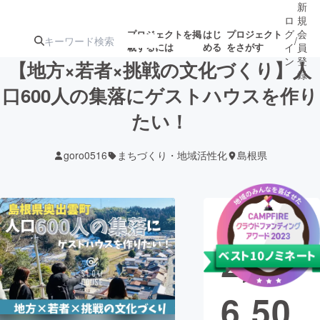
新
ロ
規
グ
会
プロジェクトを掲
はじ
プロジェクト
/
載するには
める
をさがす
イ
員
ン
登
【地方×若者×挑戦の文化づくり】人
録
口600人の集落にゲストハウスを作り
たい！
人気のプロ
注目のリ
注目の新着プロ
募集終了が近いプ
もうすぐ公開
ジェクト
ターン
ジェクト
ロジェクト
されます
goro0516
まちづくり・地域活性化
島根県
アート・写真
音楽
現在の支援総
テクノロジー・ガジェット
ゲーム・サ
額
2,04
映像・映画
書籍・雑誌
6,50
ビジネス・起業
チャレンジ