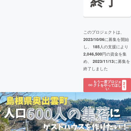
終了
このプロジェクトは、
2023/10/06
に募集を開始
し、
185
人の支援により
2,046,500
円の資金を集
め、
2023/11/13
に募集を
終了しました
もう一度プロジェ
2
クトをやってほし
1
い