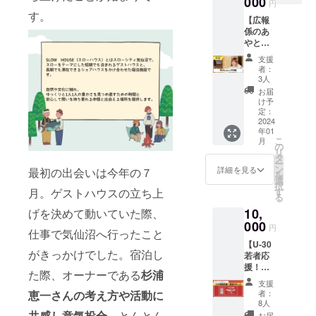
000
クチ
もっと
円
ができ
ケット
知りた
す。
【広報
ます
２杯
い！ ・
係のあ
（60
分）：
色んな
やと
分）
SLOW
方とお
zoom対
「地域
HOUSE
話した
支援
談】
おこし
のすぐ
い！ ◆
者：
SLOW
協力隊
近くで
3人
開催時
HOUSE
に興味
開催さ
期：
お届
@okuiz
があ
れる週
け予
2024年
umoの
る！」
定：
末BAR
2月 ◆
広報係
2024
「地域
金吉屋
開催時
年01
であ
で活動
大作戦
間：19
こ
月
り、理
したい
の
で使用
時〜21
リ
学療法
けど漠
タ
できる
時（入
ー
士、ラ
然して
ン
ドリン
詳細を見る
最初の出会いは今年の７
退出自
を
イター
るから
選
クチ
由） ◆
択
の経験
話を聞
月。ゲストハウスの立ち上
す
ケット2
開催方
る
を持つ
いてみ
枚。
法：
10,
げを決めて動いていた際、
あやと
た
SLOWH
zoom
zoomで
000
い！」
OUSE
ミー
円
仕事で気仙沼へ行ったこと
対談
「将来
を訪れ
ティン
【U-30
（60
や就職
たU25
グ ※開
がきっかけでした。宿泊し
若者応
分）
に迷っ
の若者
催日は
援！恩
「あや
てい
にご馳
年内に
た際、オーナーである
杉浦
送り
の活動
る・・
走する
支援者
支援
カー
に興味
」 「起
恵一さんの考え方や活動に
サービ
者：
の方へ
ド】 遠
があ
業した
8人
ス。 ◆
メール
隔で若
る！」
共感し意気投合
。とんとん
いけど
お届