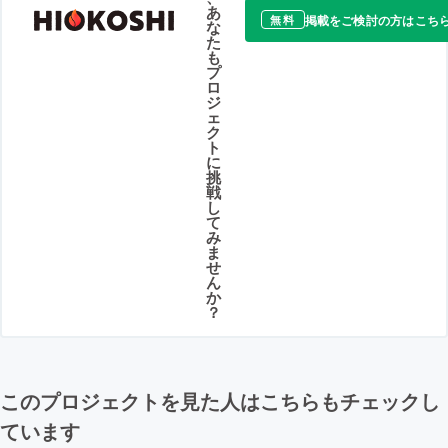
あ
掲載をご検討の方はこち
無料
な
た
も
プ
ロ
ジ
ェ
ク
ト
に
挑
戦
し
て
み
ま
せ
ん
か
？
このプロジェクトを見た人はこちらもチェックし
ています