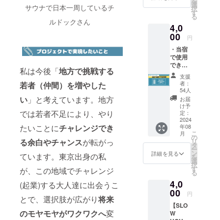
を
まして
選
サウナで日本一周しているチ
択
は、
す
る
SLOW
ルドックさん
4,0
HOUSE
@okuiz
00
円
umoで
・当宿
の素敵
で使用
な体験
できる
をみな
私は今後「
地方で挑戦する
チケッ
さまに
支援
ト4000
提供す
者：
若者（仲間）を増やした
円分
るため
54人
※2024
に、大
い
」と考えています。地方
お届
年8月よ
切に使
け予
りご利
では若者不足により、やり
わせて
定：
用いた
2024
いただ
たいことに
チャレンジでき
年08
だけま
きま
こ
月
す。 ・
す。プ
の
る余白やチャンス
が転がっ
リ
リター
ロジェ
タ
ー
ンのお
クト達
ン
詳細を見る
ています。東京出身の私
を
届け方
成後に
選
択
法：
メール
す
が、この地域でチャレンジ
る
Emailに
にて、
4,0
て電子
(起業)する大人達に出会うこ
お礼の
チケッ
00
メッ
円
とで、選択肢が広がり
将来
トを送
セージ
【SLO
付 ※現
をさせ
のモヤモヤがワクワクへ
変
W
在は宿
ていた