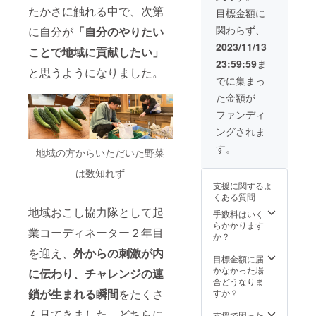
です。
あなた
ケット
す。ま
たかさに触れる中で、次第
ツアー
目標金額に
の町に
で宿泊
たチラ
以外の
関わらず、
に自分が
「自分のやりたい
も
の予約
シやパ
移動は
SLOW
や購入
ンフ
ご自身
2023/11/13
ことで地域に貢献したい
」
HOUSE
などは
レット
でお願
23:59:59
ま
ができ
できま
を1年間
いしま
と思うようになりました。
ちゃう
せんの
置かせ
す。 ＊
でに集まっ
か
でご了
ていた
宿泊場
た金額が
も！？
承くだ
だきま
所もご
＼こん
さい。
す。 ◆
案内さ
ファンディ
な人に
※また別
送料は
せてい
ングされま
オスス
途メー
自己負
ただき
メ／ ・
ルでご
担とな
ます。
す。
地域の方からいただいた野菜
自分の
連絡の
ります
別施設
地域で
上、
のでご
希望の
は数知れず
イベン
zoom等
了承く
場合は
支援に関するよ
トを開
で使用
ださ
ご相談
くある質問
催した
用途を
い。 ◆
くださ
地域おこし協力隊として起
い ・開
お伺い
正式な
手数料はいく
い。 ＊
催予定
いたし
企業名
らかかります
備考欄
業コーディネーター２年目
のイベ
ます。
を備考
か？
にお名
ントと
欄に記
前と居
を迎え、
外からの刺激が内
マッチ
載くだ
目標金額に届
住地の
しそう
さい。
かなかった場
都道府
に伝わり、チャレンジの連
・ゲス
後日
合どうなりま
県を記
トハウ
メール
鎖が生まれる瞬間
をたくさ
すか？
入して
スを立
にてロ
下さ
ん見てきました。どちらに
ち上げ
ゴデー
支援で困った