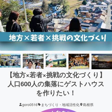
【地方×若者×挑戦の文化づくり】
人口600人の集落にゲストハウス
を作りたい！
goro0516
まちづくり・地域活性化
島根県