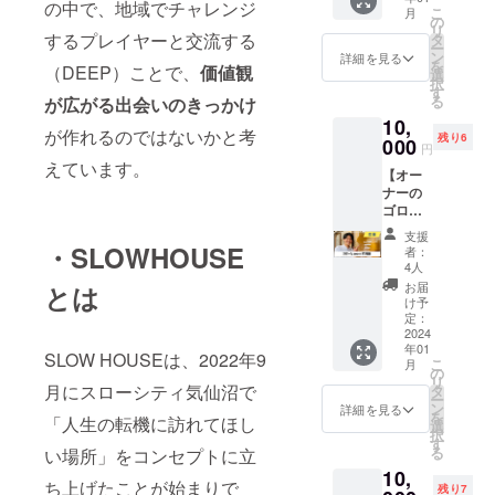
ビスで
る場を
させて
の中で、地域でチャレンジ
こ
月
す。 奥
企画し
の
いただ
リ
出雲に
するプレイヤーと交流する
ていま
タ
きま
ー
はなか
す！ ＼
ン
す。 ・
詳細を見る
を
（DEEP）ことで、
価値観
なか行
こんな
選
備考欄
択
けない
方にお
す
にお名
る
が広がる出会いのきっかけ
けど…
すすめ
前をご
10,
という
／ ・気
記入く
が作れるのではないかと考
残り6
方に。
000
仙沼に
ださ
円
あなた
泊まり
い。
えています。
【オー
のご支
に行っ
ナーの
援が、
たこと
ゴロー
SLOW
があ
とzoom
HOUSE
る！ ・
支援
相談】
改修を
・SLOWHOUSE
応援か
者：
SLOW
手伝う
ら繋が
4人
HOUSE
若者の
りをつ
お届
とは
@okuiz
応援に
くりた
け予
umoの
繋がり
定：
い！ ・
オー
2024
ます！
ゲスト
年01
ナーで
◆恩送
ハウス
SLOW HOUSEは、2022年9
こ
月
あり、
りカー
の
の立ち
リ
地域お
月にスローシティ気仙沼で
ド（週
タ
上げに
ー
こし協
末Bar金
ン
興味が
詳細を見る
を
「人生の転機に訪れてほし
力隊の
吉屋大
選
ある！
択
ゴロー
作戦で
す
・スロ
る
い場所」をコンセプトに立
とzoom
使える
ハにつ
10,
でお話
ドリン
いて
ち上げたことが始まりで
残り7
や相談