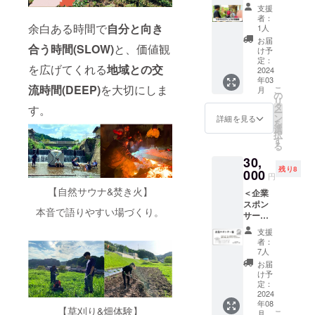
一緒に
い。
または
をお願
◆お名
支援
いただ
DIY体
SNSに
いしま
者：
前、簡
いたこ
験！】
余白ある時間で
自分と向き
てご使
1人
す！
単なプ
とは他
プロの
用日、
◆U-30
お届
ロ
の人に
合う時間(SLOW)
と、価値観
大工さ
ご使用
け予
の若者
フィー
はみら
んの改
定：
用途に
が利用
ルを備
れませ
を広げてくれる
地域との交
修する
2024
ついて
した
考欄に
んので
年03
姿や一
ご案内
際、お
ご記入
流時間(DEEP)
を大切にしま
ご安心
こ
月
緒にで
の
させて
礼の写
くださ
くださ
リ
きるDIY
タ
いただ
す。
真か
い。 ※
い。 ◆
ー
であな
ン
きま
詳細を見る
メッ
お書き
プロ
を
たもス
選
す。 ・
セージ
いただ
ジェク
択
ロハの
す
備考欄
を、
いたこ
ト実施
る
仲間入
にお名
SLOW
とは他
期間中
30,
り！本
前をご
HOUSE
に人に
から可
残り8
格的な
000
記入く
のSNS
円
はみら
能で
現場を
ださ
で公開
れませ
す。
【自然サウナ&焚き火】
＜企業
見る経
い。
しま
んので
2024年
スポン
験や、
す。
本音で語りやすい場づくり。
ご安心
1月から
サー様
自分が
くださ
予定調
＞
手がけ
支援
い。 ◆
整をさ
SLOW
た一部
者：
プロ
せてい
HOUSE
分を
7人
ジェク
ただき
＠
作って
お届
ト実施
ます。
okuizu
自慢し
け予
期間中
※日程調
moの共
よう！1
定：
から可
整は
有ス
2024
チケッ
能で
メール
年08
ペース
ト2名ま
【草刈り&畑体験】
す。
こ
にてさ
月