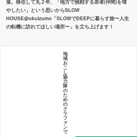
落。移住して丸２年、「地方で挑戦する若者(仲間)を増
やしたい」という思いからSLOW
HOUSE@okuizumo「SLOWでDEEPに暮らす旅〜人生
の転機に訪れてほしい場所〜」を立ち上げます！
地
域
お
こ
し
協
力
隊
の
た
め
の
ク
ラ
フ
ァ
ン
で
、