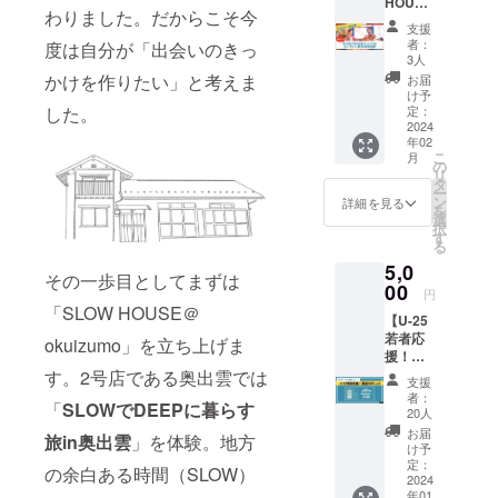
HOUSE
泊のご
だきま
わりました。だからこそ今
メン
予約は
す。 よ
支援
バーと
承って
ろしけ
者：
度は自分が「出会いのきっ
オンラ
おりま
れば備
3人
イン飲
せん。
考欄に
かけを作りたい」と考えま
お届
み会参
電子チ
お名前
け予
加券】
した。
ケット
定：
のご記
気仙沼
2024
で宿泊
入をお
年02
のオー
の予約
願いい
こ
月
ナー恵
や購入
の
たしま
リ
一さん
などは
タ
す。
ー
と、コ
できま
ン
詳細を見る
を
ミュマ
せんの
選
択
ネぼん
でご了
す
る
ちゃん
承くだ
5,0
と、２
さい。
その一歩目としてまずは
拠点目
00
2024年
円
となる
8月以降
「SLOW HOUSE＠
【U-25
奥出雲
に別途
若者応
のメン
okuizumo」を立ち上げま
メール
援！恩
バーが
または
送り
す。2号店である奥出雲では
コラボ
SNSに
支援
カー
飲み会
てご使
者：
「
SLOWでDEEPに暮らす
ド】 遠
を開
用日、
20人
隔で若
催！参
ご使用
お届
旅in奥出雲
」を体験。地方
者にご
加者同
用途に
け予
馳走す
士も交
定：
ついて
の余白ある時間（SLOW）
るサー
2024
流でき
ご案内
年01