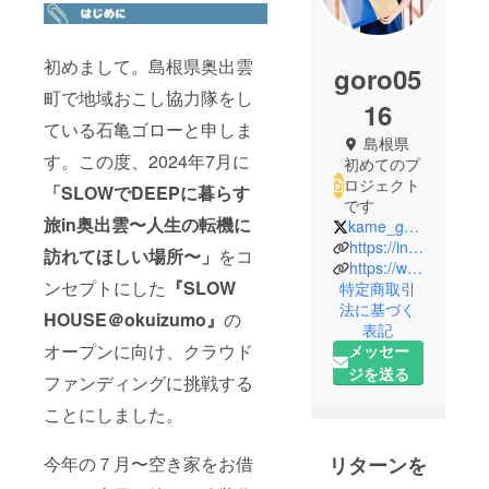
初めまして。島根県奥出雲
goro05
町で地域おこし協力隊をし
16
ている石亀ゴローと申しま
島根県
す。この度、2024年7月に
初めてのプ
ロジェクト
「SLOWでDEEPに暮らす
です
旅in奥出雲〜人生の転機に
kame_goro
https://instagram.com/kameeee516
訪れてほしい場所〜」
をコ
https://www.facebook.com/profile.php?id=100022946792458
ンセプトにした
『SLOW
特定商取引
法に基づく
HOUSE＠okuizumo』
の
表記
オープンに向け、クラウド
メッセー
ジを送る
ファンディングに挑戦する
ことにしました。
今年の７月〜空き家をお借
リターンを