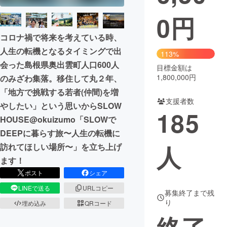
0
円
まちづくり・地域活性化
コロナ禍で将来を考えている時、
人生の転機となるタイミングで出
CAMPFIRE for Social Good
CAMPFIRE Creation
113%
会った島根県奥出雲町人口600人
CAMPFIREふるさと納税
machi-ya
コミュニティ
目標金額は
1,800,000円
のみざわ集落。移住して丸２年、
「地方で挑戦する若者(仲間)を増
支援者数
やしたい」という思いからSLOW
185
HOUSE@okuizumo「SLOWで
DEEPに暮らす旅〜人生の転機に
人
訪れてほしい場所〜」を立ち上げ
ます！
ポスト
シェア
LINEで送る
URLコピー
募集終了まで残
り
埋め込み
QRコード