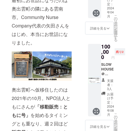
最初にお世話になったのは
奥出雲
てもら
気仙沼
ていた
定：
を知り
える日
奥出雲町の隣にある雲南
のスロ
2024
だきま
たい
程は限
年04
ハメン
す。 ◆
方！ ・
られて
こ
市。Community Nurse
月
バーが
送料は
の
地域プ
いるの
リ
お話し
自己負
タ
レイ
で【限
Company代表の矢田さんを
ー
に行き
担とな
ン
ヤーと
詳細を見る
定15
を
ます！
ります
選
繋がり
はじめ、本当にお世話にな
名】と
択
SLOW
のでご
す
たい
させて
る
HOUSE
了承く
りました。
方！ ・
いただ
100
@kese
ださ
地域お
きま
nnuma
,00
い。 ◆
こし協
残り2
す。 ◆
の1年分
正式な
0
力隊の
備考欄
円
のデー
企業名
方な
にお名
タとと
SLOW
を備考
ど、ま
前をご
もに、
HOUSE
欄に記
ちづく
記入く
SLOW
＠
載くだ
り事例
ださ
HOUSE
okuizu
さい。
を知り
い。
支援
の成り
moの一
後日
たい
者：
立ち、
棟貸し&
メール
奥出雲町へ仮移住したのは
方！ な
3人
大事に
イベン
にてロ
ど希望
お届
してる
ト開催
2021年の10月。NPO法人と
ゴデー
に沿っ
け予
こと
券で
タ提供
定：
てご案
もにさんが
「移動販売：と
や、失
す。一
2024
依頼の
内させ
年08
敗談、
棟貸し
連絡を
ていた
もに号」
を始めるタイミン
こ
月
苦労
切って
させて
の
だきま
リ
話、こ
のイベ
いただ
タ
す！ ＊
グとも重なり、週２回ほど
ー
れから
ント開
きま
ン
1組2名
詳細を見る
を
目指す
催や企
す。 ◆
選