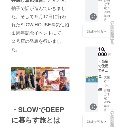
備考欄
にてお
者にご
「理学
何から
け予
に、あ
知らせ
拍子で話が進んでいきまし
馳走す
療法士
定：
始めた
なたの
しま
るサー
2024
として
らいい
支援を
す。 ※
た。そして９月17日に行わ
年01
ビスで
の考え
かわか
いただ
備考欄
こ
月
す。 奥
方や経
の
らな
く若者
にお名
れたSLOW HOUSE＠気仙沼
リ
出雲に
験に興
タ
い・・
への
前をご
ー
はなか
味があ
ン
」 前職
詳細を見る
メッ
１周年記念イベントにて、
記入下
を
なか行
る！」
選
で地方
セージ
さい。
択
けない
「ライ
す
２号店の発表を行いまし
創生事
をお願
※飲み会
る
けど…
ターや
業に携
いしま
として
10,
という
た。
広報に
わり、
す！
います
方に。
000
興味が
日本一
◆U-25
円
がアル
あなた
あ
周後に
の若者
コール
・当宿
のご支
る！」
島根県
が利用
の強制
で使用
援が、
「将来
で地域
した
はあり
できる
SLOW
や就職
おこし
際、お
ませ
チケッ
HOUSE
に迷っ
協力隊
礼の
支援
ん。お
ト
を改修
てい
の起業
者：
メッ
好きな
10000
する若
る・・
9人
コー
セージ
ドリン
円分
者の応
」 理学
ディ
お届
を頂い
クを片
※2024
援に繋
療法士
け予
ネー
ていま
手にお
年8月よ
がりま
定：
として
ターと
す。そ
気軽に
りご利
2024
す！ ◆
病院や
して活
れらの
ご参加
年08
用いた
・SLOWでDEEP
恩送り
介護施
動する
写真か
くださ
こ
月
だけま
カード
の
設で働
ゴロー
メッ
い。
リ
す。 ・
（とも
タ
いたの
に暮らす旅とは
と話を
セージ
ー
リター
に食堂
ン
ち、
詳細を見る
してみ
を、
を
ンのお
ランチ
選
キャリ
たい、