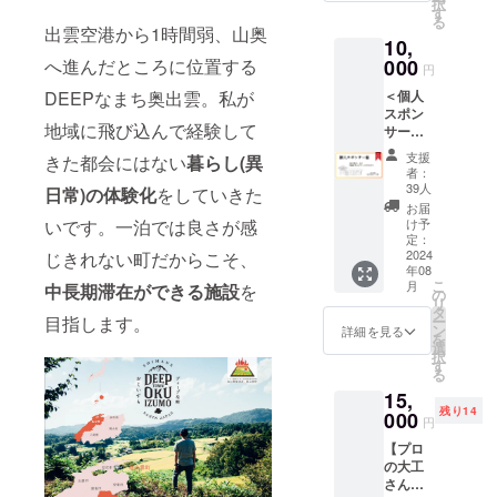
SLOW
択
届け方
＋ケー
す
ア迷子
相談し
HOUSE
る
法：
キセッ
出雲空港から1時間弱、山奥
になり
たいと
のSNS
10,
Emailに
ト2名
一般企
いう方
で公開
て電子
へ進んだところに位置する
000
分）：
業へ転
におす
円
しま
チケッ
SLOW
職。リ
すめで
す。
DEEPなまち奥出雲。私が
＜個人
トを送
HOUSE
ハビリ
す。 た
スポン
付 ※現
のすぐ
業界で
だただ
地域に飛び込んで経験して
サー様
在は宿
近くの
のライ
熱く語
＞ 宿内
泊のご
ともに
ター活
り合い
支援
きた都会にはない
暮らし(
異
にお名
予約は
食堂で
動やイ
者：
た
前を掲
承って
美味し
39人
ベント
日常)の体験化
をしていきた
い！！
出しま
おりま
いラン
運営、
お届
という
す。 ◆
せん。
いです。一泊では良さが感
チと、
け予
学生支
方もぜ
備考欄
電子チ
定：
食後の
援に関
ひ語ら
にお名
2024
じきれない町だからこそ、
ケット
ケーキ
わるあ
いま
年08
前をご
で宿泊
セット
やと話
しょ
こ
月
中長期滞在ができる施設
を
記入く
の予約
の
をごち
をして
う。 ◆
リ
ださ
や購入
タ
そうし
みた
お名
目指します。
ー
い。 ◆
などは
ン
ます。
詳細を見る
い、た
前、簡
を
公序良
できま
選
◆備考
だただ
単なプ
択
俗に反
せんの
す
欄に、
熱く語
ロ
る
する内
でご了
あなた
り合い
フィー
15,
容はお
承くだ
の支援
た
ルを備
残り14
受けで
000
さい。
をいた
い！！
円
考欄に
きませ
2024年
だく若
という
ご記入
【プロ
んので
8月以降
者への
方にお
くださ
の大工
ご了承
に別途
メッ
すすめ
い。 ※
さんと
くださ
メール
セージ
です。
お書き