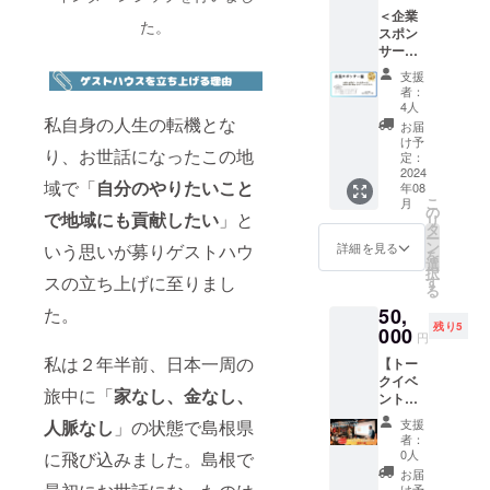
トをご
い。 ◆
す。 ◆
＜企業
案内し
正式な
工具な
た。
スポン
ます！
企業
どは全
サー様
地域プ
名、氏
てこち
＞
レイ
名を備
らで準
支援
SLOW
ヤーと
考欄に
備しま
者：
HOUSE
繋いだ
記載く
4人
す。動
＠
私自身の人生の転機とな
り、地
ださ
きやす
お届
okuizu
域体験
い。後
け予
く、怪
り、お世話になったこの地
moの共
を入れ
定：
日メー
我しな
有ス
2024
たり
ルにて
いよう
域で「
自分のやりたいこと
年08
ペース
と、
確認連
な服装
こ
月
にロゴ
DEEPな
の
絡をさ
でタオ
で地域にも貢献したい
」と
リ
を刻印
奥出雲
タ
せてい
ルとマ
ー
した木
を体感
ン
ただき
詳細を見る
いう思いが募りゲストハウ
スクを
を
材プ
できる
選
ます。
持参し
択
レート
スの立ち上げに至りまし
希望に
す
◆公序
てくだ
る
（直径
合わせ
良俗に
さい。
た。
50,
10cm程
て企画
反する
◆金吉
残り5
度）を
000
する特
内容は
屋のDIY
円
掲載い
別リ
お受け
を仕
私は２年半前、日本一周の
【トー
たしま
ターン
できま
切った
クイベ
す。ま
です！
せんの
大工の
旅中に「
家なし、金なし、
ント登
たチラ
＼こん
でご了
兄さん
壇チ
シやパ
な方に
承くだ
人脈なし
」の状態で島根県
が教え
支援
ケッ
ンフ
おすす
さい。
者：
てくれ
ト】 あ
レット
め／ ・
0人
に飛び込みました。島根で
ます！
なたの
を1年間
DEEPな
お届
◆教え
町へ、
置かせ
け予