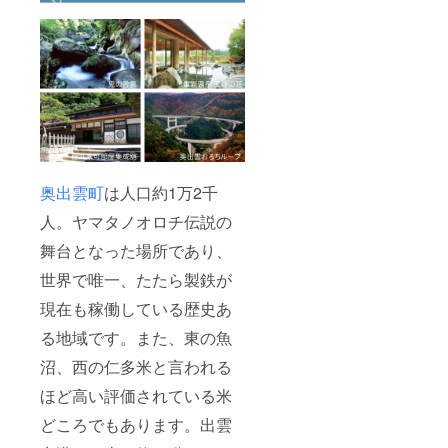
ご用意
いただ
くこと
になる
のでご
支援者
様とご
相談さ
せてい
ただき
ます。
※備考欄
奥出雲町
は人口約1万2千
にお名
人。ヤマタノオロチ伝説の
前と開
催希望
舞台となった場所であり、
の地域
名を記
世界で唯一、たたら製鉄が
入して
くださ
現在も稼働している歴史あ
い。
る地域です。また、東の魚
沼、西の仁多米と言われる
ほど高い評価されている米
どころでもあります。出雲