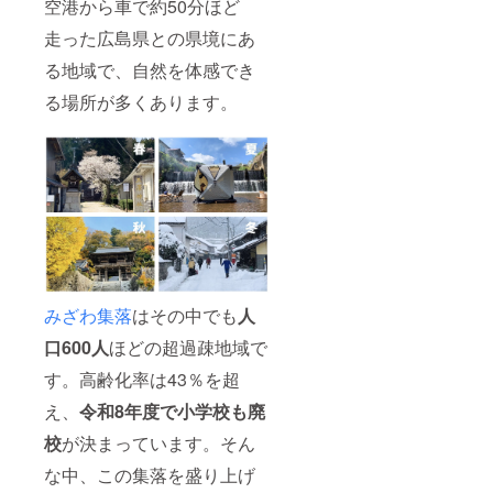
空港から車で約50分ほど
走った広島県との県境にあ
る地域で、自然を体感でき
る場所が多くあります。
みざわ集落
はその中でも
人
口600人
ほどの超過疎地域で
す。高齢化率は43％を超
え、
令和8年度で小学校も廃
校
が決まっています。そん
な中、この集落を盛り上げ