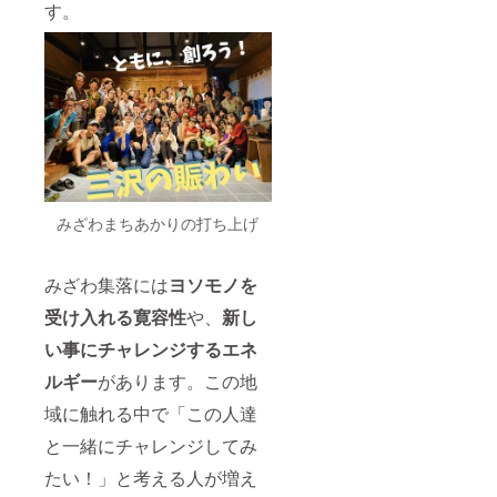
す。
みざわまちあかりの打ち上げ
みざわ集落には
ヨソモノを
受け入れる寛容性
や、
新し
い事にチャレンジするエネ
ルギー
があります。この地
域に触れる中で「この人達
と一緒にチャレンジしてみ
たい！」と考える人が増え