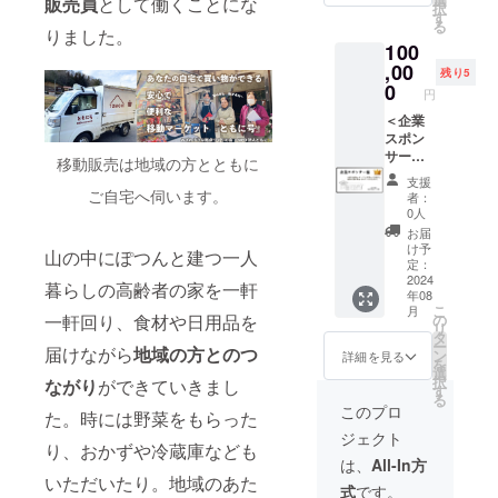
様まで
販売員
として働くことにな
択
形など
業合宿
公序良
す
とさせ
る
をお話
などで
りました。
俗に反
ていた
100
しま
もご利
する内
だきま
す。地
用いた
,00
容はお
す。
残り5
域で若
だけま
受けで
0
（自車
円
者移住
す。現
きませ
で移動
者や関
地での
＜企業
んので
される
係人口
サポー
スポン
ご了承
場合は
を増や
トや近
サー様
くださ
ご相談
移動販売は地域の方とともに
した
隣施設
＞
い。
くださ
支援
り、
のご利
SLOW
ご自宅へ伺います。
い） ＊
者：
ちょっ
用につ
HOUSE
1泊2日
0人
とした
いても
＠
のご用
お届
お手伝
ご相談
okuizu
意です
け予
山の中にぽつんと建つ一人
いをし
くださ
moの共
定：
が、2泊
てくれ
い。
有ス
2024
以上を
暮らしの高齢者の家を一軒
年08
る「い
※2024
ペース
ご希望
こ
月
そうろ
年8月以
にロゴ
一軒回り、食材や日用品を
の
の方は
リ
うず」
降ご利
を刻印
タ
ご相談
ー
届けながら
地域の方とのつ
の実態
用で、
した木
ン
くださ
詳細を見る
を
なども
現在は
材の四
選
い。 ＊
択
ながり
ができていきまし
お伝え
宿泊の
角いプ
す
出雲空
る
するの
ご予約
レート
港から
このプロ
た。時には野菜をもらった
でお楽
は承っ
（一辺
奥出雲
ジェクト
しみ
ており
15cm程
町への
り、おかずや冷蔵庫なども
に！ も
ませ
度）を
ご送迎
は、
All-In方
しかし
ん。電
掲載い
いただいたり。地域のあた
は可能
式
です。
たら、
子チ
たしま