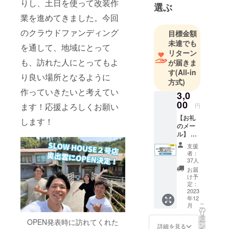
りし、土日を使って改装作
選ぶ
業を進めてきました。今回
のクラウドファンディング
目標金額
未達でも
を通して、地域にとって
リターン
も、訪れた人にとってもよ
が届きま
す
(All-in
り良い場所となるように
方式)
作っていきたいと考えてい
3,0
00
ます！応援よろしくお願い
円
【お礼
します！
のメー
ル】 ご
支援い
支援
ただき
者：
誠にあ
37人
りがと
お届
うござ
け予
いま
定：
す。 い
2023
年12
ただき
こ
月
ました
の
リ
ご支援
タ
OPEN発表時に訪れてくれた
ー
につき
ン
詳細を見る