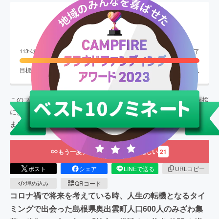
現在の支援総額
2,046,500
円
終了
113
%達成
目標金額
1,800,000
円
支援者数
185
人
このプロジェクトは、
2023/10/06
に募集を開始し、
185
人の支援
により
2,046,500
円の資金を集め、
2023/11/13
に募集を終了し
ました
もう一度プロジェクトをやってほしい
21
ポスト
シェア
LINEで送る
URLコピー
埋め込み
QRコード
コロナ禍で将来を考えている時、人生の転機となるタイ
ミングで出会った島根県奥出雲町人口600人のみざわ集