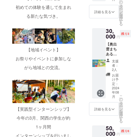
壁に、
でご参
の
2024年
リ
せてい
木材
加いた
タ
初めての体験を通して生まれ
1月から
ー
ただき
（2cm×
だけま
ン
詳細を見る
予定調
を
ますの
10cm程
る新たな気づき。
す。 ◆
選
整をさ
択
で、見
度）に
冬の時
す
せてい
る
落とし
企業名
期は移
ただき
のない
30,
を印字
動も大
ます。
ようご
残り3
して飾
000
変だと
円
※日程調
注意く
らせて
思うの
整は
ださ
【奥出
いただ
で居住
メール
い。
雲まち
【地域イベント】
きま
地を伺
にてさ
あるき
す。ま
い、個
せてい
お祭りやイベントに参加しな
プラ
たチラ
別に日
支援
ただき
ン】
シやパ
程を相
者：
がら地域との交流。
ますの
SLOW
ンフ
談して
2人
で、見
HOUSE
レット
決めま
お届
落とし
@okuiz
を1年間
す。基
け予
のない
umo
置かせ
定：
本土日
ようご
オー
2024
ていた
の3時間
注意く
年08
ナー&地
だきま
(午前:9-
こ
ださ
月
域おこ
す。 ◆
の
12時、
リ
い。
し協力
送料は
タ
午
ー
隊のゴ
自己負
【実践型インターンシップ】
ン
後:13-
詳細を見る
を
ロー
担とな
選
16時)で
択
今年の3月、関西の学生が約
が、奥
ります
す
最大5名
る
出雲お
のでご
までを
1ヶ月間
50,
すすめ
了承く
予定し
残り6
スポッ
000
ださ
ていま
円
インターンシップを行いまし