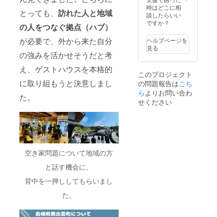
い。 ＊
たいか
タ提供
時はどこに相
飲食代
とっても、
訪れた人と地域
ら参考
依頼の
談したらいい
や体験
にした
連絡を
ですか？
などプ
の人をつなぐ拠点（ハブ）
い ・
させて
ラスで
SLOW
いただ
かかっ
が必要で、外から来た自分
ヘルプページを
HOUSE
きま
た部分
見る
を立ち
す。 ◆
の強みを活かせそうだと考
に関し
上げた
公序良
てはご
い ※気
俗に反
え、ゲストハウスを本格的
負担い
このプロジェクト
仙沼メ
する内
ただき
に取り組もうと決意しまし
の問題報告は
こち
ンバー
容はお
ます。
から杉
受けで
ら
よりお問い合わ
た。
浦
きませ
せください
（オー
んので
ナー）
ご了承
または
くださ
山中
い。
（コ
ミュマ
空き家問題について地域の方
ネ）の
どちら
と話す機会に、
かが行
かせて
背中を一押ししてもらいまし
いただ
きま
た。
す。 ※
交通費
は別途