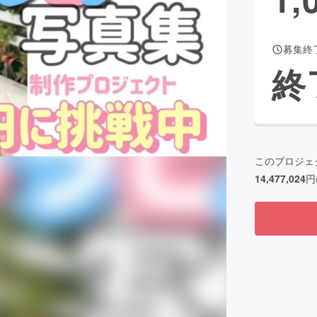
募集終
CAMPFIRE for Social Good
CAMPFIRE Creation
終
CAMPFIREふるさと納税
machi-ya
コミュニティ
このプロジェ
14,477,024
円