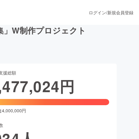
ログイン
/
新規会員登録
集」W制作プロジェクト
うすぐ公開されます
支援総額
プロダクト
,477,024
円
ファッション
スポーツ
,000,000円
数
ア
ソーシャルグッド
034
人