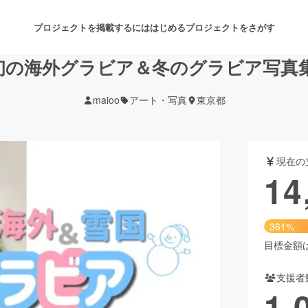
プロジェクトを掲載するには
はじめる
プロジェクトをさがす
「初の海外グラビア＆冬のグラビア写真
maioo
アート・写真
東京都
注目のリターン
注目の新着プロジェクト
募集終了が近いプロジェクト
も
現在の
音楽
舞台・パフォーマンス
14
ゲーム・サービス開発
フード・飲食店
361%
書籍・雑誌出版
アニメ・漫画
目標金額は4
支援者
チャレンジ
ビューティー・ヘルスケ
1,