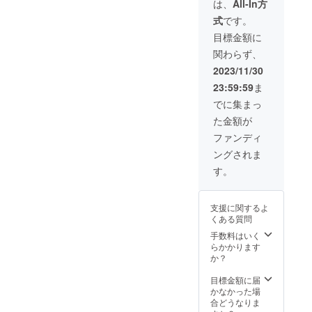
・サイ
は、
All-In方
てきて
ン入り
いただ
式
です。
チェキ2
きお名
枚(海外
目標金額に
前を追
ver.と冬
加記入
関わらず、
ver.それ
いたし
ぞれ1
2023/11/30
ます。※
枚) ・オ
ご参加
23:59:59
ま
フ
は任意
ショッ
でに集まっ
で
トムー
す。）
た金額が
ビー(冬
ver.編)
ファンディ
・オフ
ングされま
ショッ
トムー
す。
ビー(海
外ver.
編) ・
支援に関するよ
2024卓
くある質問
上カレ
ンダー
手数料はいく
・ア
らかかります
ザー
か？
カット
集デジ
目標金額に届
タル
かなかった場
データ
合どうなりま