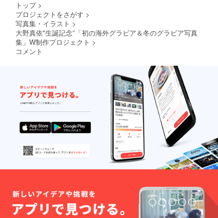
いたし
トップ
>
ます。※
プロジェクトをさがす
>
ご参加
写真集・イラスト
>
は任意
で
大野真依"生誕記念”「初の海外グラビア＆冬のグラビア写真
す。）
集」W制作プロジェクト
>
※デジタ
コメント
ル写真
集、オ
フ
ショッ
トムー
ビー、
アザー
カット
集デジ
タル
データ
はデー
タ納品
となり
ます。
【3万円
コース
の複数
口支援
につい
て】 プ