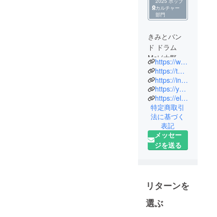
2025 ポップ
カルチャー
部門
きみとバン
ド ドラム
Mai (大野真
https://www.tiktok.com/@maixx1024
依)
https://twitter.com/with48263996
日本一美し
https://instagram.com/mai__24_
https://youtube.com/@maioonotaimu
いドラマー
https://elv01.page.link/GKcZX1vqJMUXAdQm8
と評される
特定商取引
ほどビジュ
法に基づく
アルには定
表記
評がある。
メッセー
SNSでの人
ジを送る
気が凄まじ
く、現在で
も1日1000人
リターンを
ペースで
フォロワー
選ぶ
が増え続け