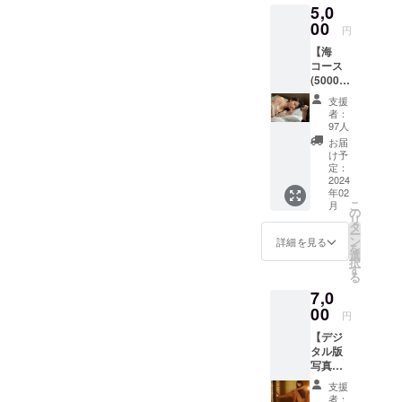
5,0
（スケ
ジュー
00
円
ルおよ
【海
び会場
コース
は後日
(5000
SNSに
円)】
て発
支援
・海
表・お
者：
外ver.写
手元に
97人
真集1冊
届いた
お届
直筆サ
写真集
け予
イン入
を持っ
定：
り ・
2024
てきて
年02
大野真
いただ
こ
月
依本人
きお名
の
リ
による
前を追
タ
ー
お礼状
加記入
ン
詳細を見る
を
・お
いたし
選
択
渡し参
ます。※
す
る
加券
ご参加
7,0
（スケ
は任意
ジュー
00
で
円
ルおよ
す。）
【デジ
び会場
タル版
は後日
写真集2
SNSに
冊セッ
て発
支援
トコー
表・お
者：