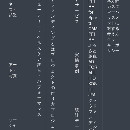
になり
本方針
PFI
ネ
ュ
フ
サ
ます。
カスタ
RE
ス・
ー
※グッズ
ァ
ー
マーハ
for
セット
起業
テ
ン
ビ
ラスメ
Spor
は ・NO
ィ
デ
ス
ントに
ts
ECHI
ー
ィ
対する
NO
CAM
・
ン
LIFE Ｔ
考え方
PFI
ヘ
シャツ
グ
クッ
RE
（大野
ル
と
キーポ
ふる
真依オ
ス
は
リシー
さと
リジナ
ケ
プ
実
納税
ル制
ア
ロ
施
作） ・
AD
アー
舞
ジ
事
NO
FOR
ト・
台
ECHI
ェ
例
ALL
NO
写真
・
ク
HIO
LIFE タ
パ
ト
KOS
オル
フ
の
（大野
HI
ォ
作
真依オ
JFA
ー
リジナ
り
クラ
ル制
マ
方
ウド
作） ・
ン
プ
統
ファ
まいま
ス
ロ
計
むドラ
ン
ソー
ジ
デ
イパー
ディ
シャ
カー
ェ
ー
ング