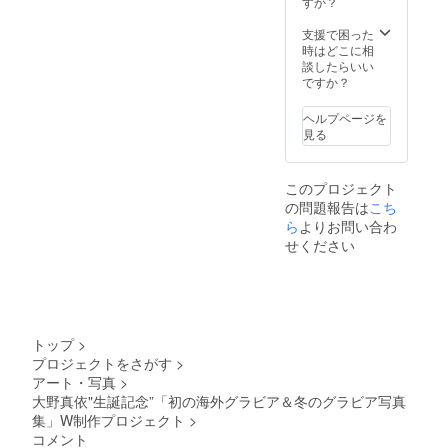
（100枚
すか？
程度）
・お礼
支援で困った
動画 ・
時はどこに相
大野真
談したらいい
依本人
ですか？
による
お礼状
ヘルプページを
・お渡
見る
し参加
券（ス
ケ
このプロジェクト
ジュー
の問題報告は
こち
ルおよ
ら
よりお問い合わ
び会場
は後日
せください
SNSに
て発
表・お
手元に
届いた
写真集
トップ
>
を持っ
プロジェクトをさがす
>
てきて
アート・写真
>
いただ
大野真依"生誕記念”「初の海外グラビア＆冬のグラビア写真
きお名
前を追
集」W制作プロジェクト
>
加記入
コメント