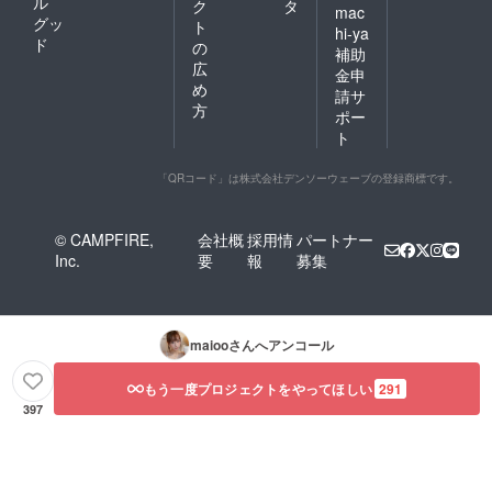
（大野
ル
ク
タ
mac
真依オ
グッ
ト
hi-ya
リジナ
ド
の
補助
ル制
広
作） を
金申
め
お送り
請サ
させて
方
ポー
頂きま
ト
す。 サ
イズも
お選び
「QRコード」は株式会社デンソーウェーブの登録商標です。
頂けま
す。
※10分
© CAMPFIRE,
会社概
採用情
パートナー
トーク
Inc.
要
報
募集
券は お
渡し会
終了時
に10分
間お時
maioo
さんへアンコール
間を
取って
お礼や
もう一度プロジェクトをやってほしい
291
感想等
397
のお話
をして
頂きま
す。 参