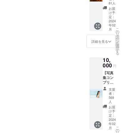
ス(7000
手元に
81人
円)】
届いた
お届
・海
写真集
け予
外ver.写
を持っ
定：
真集
2024
てきて
年02
（デジ
いただ
こ
月
タル
きお名
の
リ
デー
前を追
タ
ー
タ）
加記入
ン
詳細を見る
を
・冬
いたし
選
択
ver.写真
ます。※
す
る
集（デ
ご参加
10,
ジタル
は任意
デー
000
で
円
タ）
す。）
【写真
※製本版
集コン
とは少
プリー
し内容
トコー
が異な
支援
ス
りま
者：
(10000
す。
569
円)】 ・
→ご登
人
写真集2
録の
お届
冊 サイ
メール
け予
ン入り
定：
アドレ
2024
（海外
スへ
年02
ver.写真
データ
こ
月
集・冬
の
納品と
リ