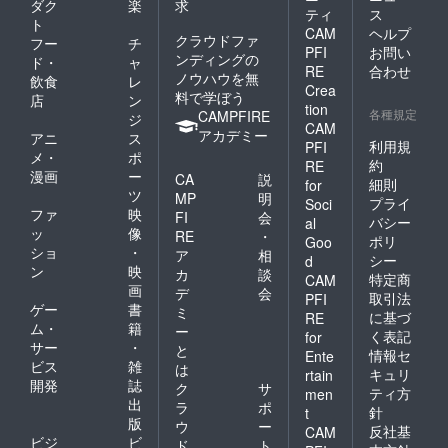
ラス の
ダク
楽
求
ティ
ス
ように
ト
CAM
ヘルプ
対応さ
クラウドファ
フー
チ
せて頂
PFI
お問い
ンディングの
ド・
ャ
きま
RE
合わせ
ノウハウを無
飲食
レ
す。
Crea
料で学ぼう
(例) ※3
店
ン
tion
万円を2
各種規定
CAMPFIRE
ジ
CAM
口ご支
アカデミー
アニ
ス
援の場
利用規
PFI
メ・
ポ
合 リ
約
RE
漫画
ー
ターン
CA
説
細則
for
セット
ツ
MP
明
プライ
Soci
×2 グッ
ファ
映
FI
会
バシー
al
ズセッ
ッ
像
RE
・
ポリ
ト×1 ※3
Goo
ショ
・
ア
相
万円を3
シー
d
ン
映
口ご支
カ
談
特定商
CAM
援の場
画
デ
会
取引法
PFI
合 リ
ゲー
書
ミ
に基づ
RE
ターン
ム・
籍
ー
く表記
for
セット
サー
・
と
×3 グッ
情報セ
Ente
ビス
雑
は
ズセッ
キュリ
rtain
開発
誌
ト×1 10
ク
サ
ティ方
men
分トー
出
ラ
ポ
針
t
ク券×1
版
ウ
ー
反社基
CAM
のよう
ビジ
ビ
ド
ト