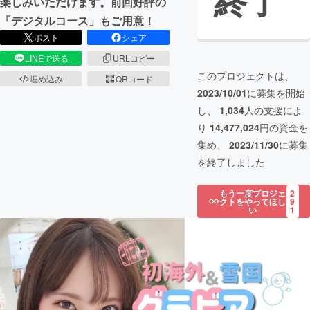
終了
楽しみいただけます。前回好評の
「デジタルコース」もご用意！
ポスト
シェア
LINEで送る
URLコピー
このプロジェクトは、
埋め込み
QRコード
2023/10/01
に募集を開始
し、
1,034
人の支援によ
り
14,477,024
円の資金を
集め、
2023/11/30
に募集
を終了しました
もう一度プロジェ
2
クトをやってほし
9
い
1