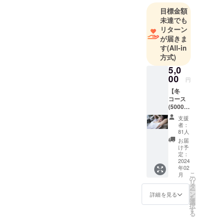
ておりイン
目標金額
フルエン
未達でも
サーとして
リターン
も注目を浴
が届きま
びている。
す
(All-in
TikTokフォ
方式)
ロワー
5,0
736,000人
00
円
Instagram
【冬
フォロワー
コース
(5000
380,000人
円)】
x(旧Twitter)
支援
・冬
者：
フォロワー
ver.写真
81人
集1冊
95.,000人
お届
直筆サ
け予
YouTube
イン入
定：
チャンネル
り ・
2024
年02
大野真
登録者数
こ
月
依本人
の
100,000人
リ
による
タ
ー
お礼状
全SNSでの
ン
詳細を見る
を
・お
選
フォロワー
択
渡し参
す
る
数は130万人
加券