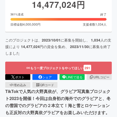
14,477,024
円
終了
361
%達成
目標金額
4,000,000
円
支援者数
1,034
人
このプロジェクトは、
2023/10/01
に募集を開始し、
1,034
人の支
援により
14,477,024
円の資金を集め、
2023/11/30
に募集を終了
しました
もう一度プロジェクトをやってほしい
291
ポスト
シェア
LINEで送る
URLコピー
埋め込み
QRコード
TikTokで人気の大野真依が、グラビア写真集プロジェク
ト2023を開催！今回は自身初の海外でのグラビアと、冬
の雪国でのグラビアの２本立て！海と雪とロケーション
も正反対の大野真依グラビアをお楽しみいただけます。