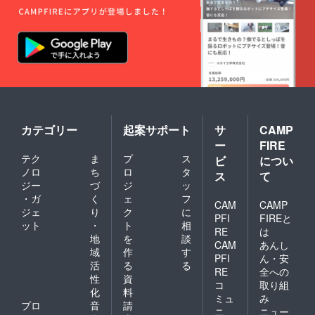
レミア
ムコー
ス(3万
円)を複
数口ご
支援頂
いた場
合です
が、上
記の基
本リ
ターン
カテゴリー
起案サポート
サ
CAMP
セット
ー
FIRE
に 2口
テク
ま
プ
ス
目 リ
ビ
につい
ターン
ノロ
ち
ロ
タ
ス
て
セット
ジー
づ
ジ
ッ
+グッズ
・ガ
く
ェ
フ
セット
CAM
CAMP
ジェ
り
ク
に
をプラ
PFI
FIREと
ット
・
ト
相
ス 3口
RE
は
目→ リ
地
を
談
CAM
あんし
ターン
域
作
す
PFI
ん・安
セット
活
る
る
+お渡し
RE
全への
性
資
会10分
コ
取り組
化
料
トーク
ミュ
み
券 をプ
プロ
音
請
ニ
ニュー