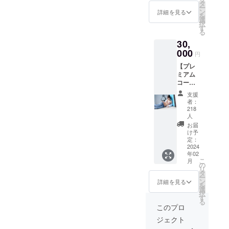
ver.写真
タ
なりま
ー
集） ・
ン
す。 ご
詳細を見る
を
サイン
選
自宅へ
択
入り
す
の郵送
る
チェキ2
物はご
30,
枚(海外
ざいま
000
ver.と冬
せん。
円
ver.それ
【プレ
ぞれ1
ミアム
枚) ・大
コース
野真依
(30000
本人に
支援
円)】 ・
よるお
者：
写真集2
礼状 ・
218
冊 サイ
人
お渡し
ン入り
参加券
お届
（海外
け予
（スケ
ver.写真
定：
ジュー
2024
集・冬
ルおよ
年02
ver.写真
び会場
こ
月
集） ・
の
は後日
リ
デジタ
タ
SNSに
ー
ル写真
ン
詳細を見る
て発
を
集（海
選
表・お
択
外ver.写
す
手元に
る
真集・
このプロ
届いた
冬ver.写
写真集
ジェクト
真集）
を持っ