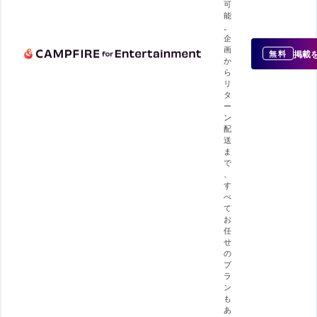
可
能
。
企
画
掲載
無料
か
ら
リ
タ
ー
ン
配
送
ま
で
、
す
べ
て
お
任
せ
の
プ
ラ
ン
も
あ