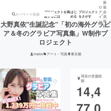
新
ロ
規
グ
会
プロジェクトを掲
はじ
プロジェクト
/
載するには
める
をさがす
イ
員
ン
登
大野真依"生誕記念”「初の海外グラビ
録
ア＆冬のグラビア写真集」W制作プ
ロジェクト
人気のプロ
注目のリ
注目の新着プロ
募集終了が近いプ
もうすぐ公開
ジェクト
ターン
ジェクト
ロジェクト
されます
maioo
アート・写真
東京都
アート・写真
音楽
現在の支援総
テクノロジー・ガジェット
ゲーム・サ
額
14,4
映像・映画
書籍・雑誌
77,0
ビジネス・起業
チャレンジ