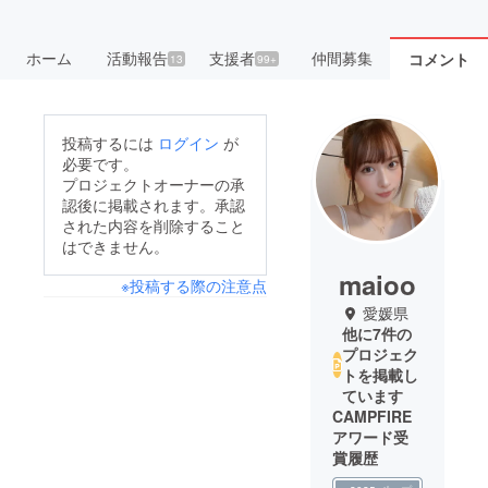
ホーム
活動報告
支援者
仲間募集
コメント
13
99+
投稿するには
ログイン
が
必要です。
プロジェクトオーナーの承
認後に掲載されます。承認
された内容を削除すること
はできません。
maioo
※投稿する際の注意点
愛媛県
他に7件の
プロジェク
トを掲載し
ています
CAMPFIRE
アワード受
賞履歴