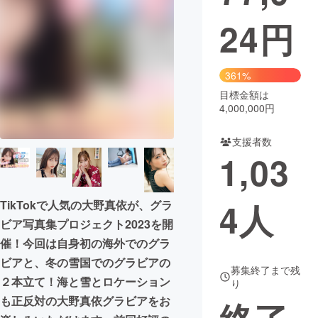
24
円
まちづくり・地域活性化
CAMPFIRE for Social Good
CAMPFIRE Creation
361%
CAMPFIREふるさと納税
machi-ya
コミュニティ
目標金額は
4,000,000円
支援者数
1,03
4
人
TikTokで人気の大野真依が、グラ
ビア写真集プロジェクト2023を開
催！今回は自身初の海外でのグラ
ビアと、冬の雪国でのグラビアの
募集終了まで残
２本立て！海と雪とロケーション
り
も正反対の大野真依グラビアをお