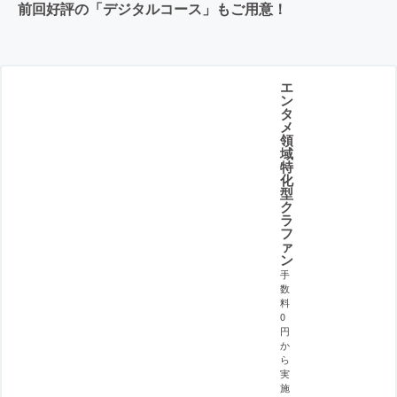
前回好評の「デジタルコース」もご用意！
エ
ン
タ
メ
領
域
特
化
型
ク
ラ
フ
ァ
ン
手
数
料
0
円
か
ら
実
施