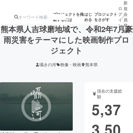
新
ロ
規
グ
会
プロジェクトを掲
はじ
プロジェクト
/
載するには
める
をさがす
イ
員
ン
登
熊本県人吉球磨地域で、令和2年7月豪
録
雨災害をテーマにした映画制作プロ
ジェクト
人気のプロ
注目のリ
注目の新着プロ
募集終了が近いプ
もうすぐ公開
ジェクト
ターン
ジェクト
ロジェクト
されます
囁きの河
映像・映画
熊本県
アート・写真
音楽
現在の支援総
テクノロジー・ガジェット
ゲーム・サ
額
5,37
映像・映画
書籍・雑誌
3,50
ビジネス・起業
チャレンジ