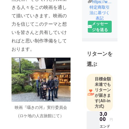
https://www.sasayakinokawa.com/
7月豪雨。苦
きる人々をこの映画を通し
特定商取引
難の中から
法に基づく
て描いていきます。映画の
表記
の復活に挑
力を信じてこのテーマと想
メッセー
む人たちの
ジを送る
姿を描く映
いを皆さんと共有していけ
画「囁きの
ればと思い制作準備をして
河」の制作
おります。
プロジェク
リターンを
トチームで
す。
選ぶ
今なお復興
の途上で踏
目標金額
ん張ってい
未達でも
る地域の人
リターン
たちと共に
が届きま
す
(All-in
映画を作っ
方式)
ています。
映画『囁きの河』実行委員会
3,0
2025年春公
(ロケ地の人吉旅館にて）
00
開の予定。
円
皆様からの
エンド