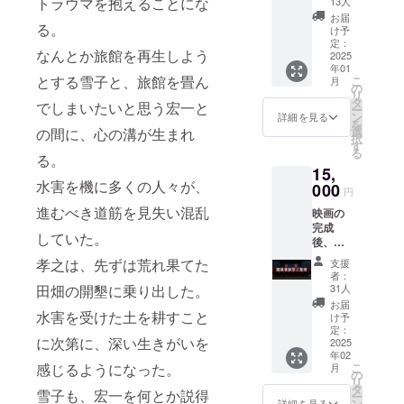
トラウマを抱えることにな
13人
はお茶
㎝×40㎝
お届
の名産
る。
内容 エ
け予
地で
ンド
定：
なんとか旅館を再生しよう
す。 無
2025
ロール
年01
農薬栽
にお名
とする雪子と、旅館を畳ん
こ
月
培の特
前記載
の
リ
産の茶
＋メイ
タ
でしまいたいと思う宏一と
ー
葉を使
キング
ン
詳細を見る
を
用した
映像視
選
の間に、心の溝が生まれ
択
美味し
聴URL
す
る
い紅茶
る。
＋先行
15,
をお届
視聴
水害を機に多くの人々が、
けいた
000
URL ＋
円
しま
椿柄ラ
進むべき道筋を見失い混乱
映画の
す。 映
ンチョ
完成
画内で
ンマッ
していた。
後、特
もお茶
ト
別な関
屋さん
孝之は、先ずは荒れ果てた
支援
係者試
や茶畑
者：
写会へ
は登場
31人
田畑の開墾に乗り出した。
ご招待
する予
お届
いたし
水害を受けた土を耕すこと
定で
け予
ます。
す。 映
定：
に次第に、深い生きがいを
関係者
2025
画と一
年02
と一緒
緒に味
こ
感じるようになった。
月
に映画
わえ
の
リ
の完成
ば、人
タ
雪子も、宏一を何とか説得
ー
の瞬間
吉球磨
ン
詳細を見る