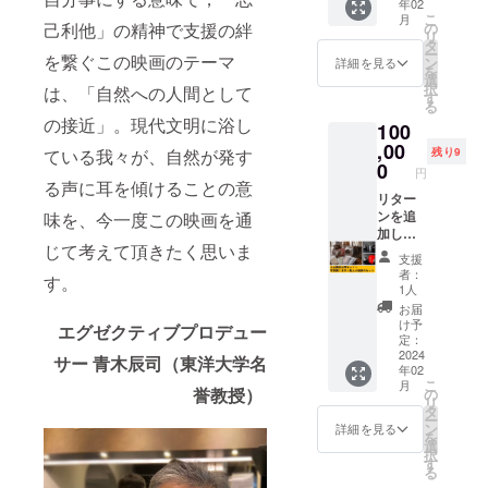
年02
をプレ
緒に味
れたキ
こ
月
ゼント
わえ
の
己利他」の精神で支援の絆
ジ馬く
リ
いたし
ば、人
タ
ん〜 ・
ー
ます。
を繋ぐこの映画のテーマ
吉へ
ン
著者
詳細を見る
を
魅力あ
行った
選
古山
択
は、「自然への人間として
るキャ
気分に
す
拓
る
ストの
浸れる
絵
の接近」。現代文明に浴し
100
皆さん
かもし
チーム
のサイ
,00
れませ
キジ馬
残り9
ている我々が、自然が発す
ンを欲
ん。 内
0
くん
円
しい方
容 エン
編 内容
る声に耳を傾けることの意
にはお
リター
ドロー
エンド
すすめ
ンを追
味を、今一度この映画を通
ルにお
ロール
です。
加しま
名前記
にお名
じて考えて頂きたく思いま
内容 エ
した
載 ＋メ
前記載
支援
ンド
★「人
イキン
＋メイ
者：
す。
ロール
吉市立
グ映像
キング
1人
にお名
山商店
視聴
映像視
お届
前記載
の特選
URL ＋
聴URL
け予
エグゼクティブプロデュー
＋メイ
茶＋阿
先行視
定：
＋先行
キング
蘇壱番
2024
聴URL
視聴
サー 青木辰司（東洋大学名
年02
映像視
屋のく
＋人吉
URL ＋
こ
月
聴URL
まモン
球磨特
誉教授）
の
熊本豪
リ
＋先行
起き上
産茶
タ
雨災害
ー
視聴
がり小
セット
ン
関連絵
詳細を見る
を
URL ＋
法師」
プレゼ
選
本プレ
択
サイン
・立山
ント
す
ゼント
る
入り台
商店