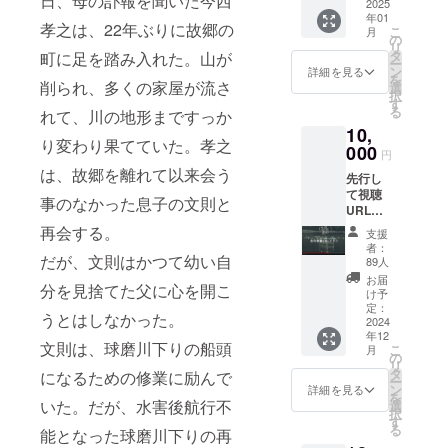
日、母の訃報を聞いた今西
内容 エ
2025
年01
ンド
孝之は、22年ぶりに故郷の
こ
月
ロール
の
リ
にお名
タ
町に足を踏み入れた。山が
ー
前記載
ン
詳細を見る
を
＋メイ
削られ、多くの家屋が流さ
選
択
キング
す
る
れて、川の地形まですっか
映像視
10,
聴URL
り変わり果てていた。孝之
000
円
は、故郷を離れて以来会う
先行し
て視聴
事のなかった息子の文則と
URLを
発行し
再会する。
支援
たしま
者：
す。 完
だが、文則はかつて幼い自
89人
成した
お届
分を見捨てた父に心を開こ
作品を
け予
いち早
定：
うとはしなかった。
く視聴
2024
年12
できま
文則は、球磨川下りの船頭
こ
月
す。
の
リ
※URLは
タ
になるための修業に励んで
ー
期限付
ン
詳細を見る
を
きで
いた。だが、水害後航行不
選
択
す。 内
す
る
能となった球磨川下りの再
容 エン