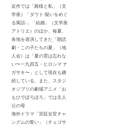
近作では「殿様と私」（文
学座）「ダウト-疑いをめぐ
る寓話-」「結婚」（文学座
アトリエ）のほか、毎夏、
各地を巡演してきた「朗読
劇・この子たちの夏」（地
人会）は「夏の雲は忘れな
い〜一九四五・ヒロシマ ナ
ガサキ〜」として現在も継
続している。また、スタジ
オジブリの劇場アニメ「お
もひでぽろぽろ」では主人
公の母
海外ドラマ「宮廷女官チャ
ングムの誓い」（チェゴサ