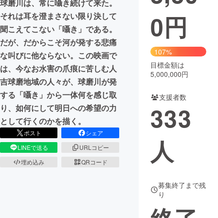
球磨川は、常に囁き続けて来た。
0
円
それは耳を澄まさない限り決して
まちづくり・地域活性化
聞こえてこない「囁き」である。
だが、だからこそ河が発する悲痛
CAMPFIRE for Social Good
CAMPFIRE Creation
107%
な叫びに他ならない。この映画で
CAMPFIREふるさと納税
machi-ya
コミュニティ
目標金額は
は、今なお水害の爪痕に苦しむ人
5,000,000円
吉球磨地域の人々が、球磨川が発
する「囁き」から一体何を感じ取
支援者数
333
り、如何にして明日への希望の力
として行くのかを描く。
ポスト
シェア
人
LINEで送る
URLコピー
埋め込み
QRコード
募集終了まで残
り