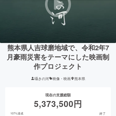
熊本県人吉球磨地域で、令和2年7
月豪雨災害をテーマにした映画制
作プロジェクト
囁きの河
映像・映画
熊本県
現在の支援総額
5,373,500
円
終了
107
%達成