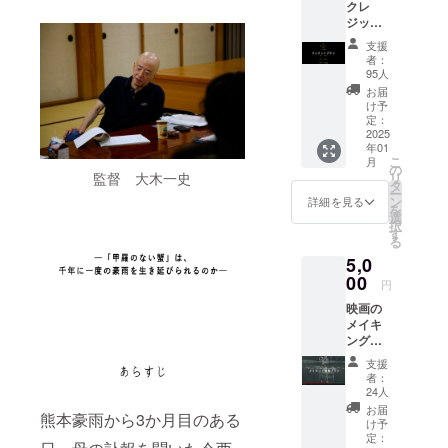
クレ
応援をよろ
ジット
しくお願い
にお名
支援
前を記
いたしま
者：
載いた
95人
す。
しま
お届
す。 思
け予
い出に
定：
残した
2025
年01
い方
こ
月
に。
の
リ
監督 大木一史
タ
ー
ン
詳細を見る
を
選
択
す
る
5,0
00
円
映画の
メイキ
ング映
像を視
支援
聴でき
者：
るURL
24人
を発行
お届
熊本豪雨から3か月目のある
いたし
け予
ます。
定：