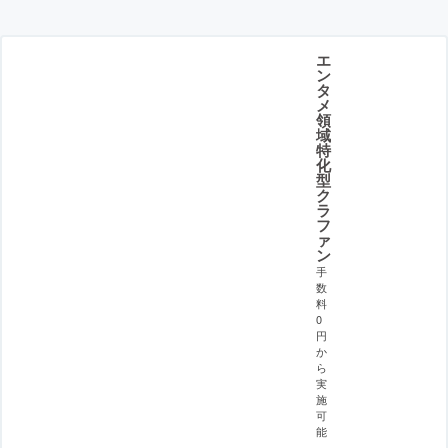
エ
ン
タ
メ
領
域
特
化
型
ク
ラ
フ
ァ
ン
手
数
料
0
円
か
ら
実
施
可
能
。