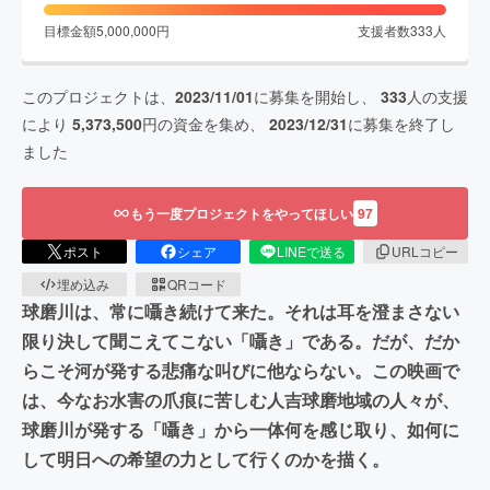
目標金額
5,000,000
円
支援者数
333
人
このプロジェクトは、
2023/11/01
に募集を開始し、
333
人の支援
により
5,373,500
円の資金を集め、
2023/12/31
に募集を終了し
ました
もう一度プロジェクトをやってほしい
97
ポスト
シェア
LINEで送る
URLコピー
埋め込み
QRコード
球磨川は、常に囁き続けて来た。それは耳を澄まさない
限り決して聞こえてこない「囁き」である。だが、だか
らこそ河が発する悲痛な叫びに他ならない。この映画で
は、今なお水害の爪痕に苦しむ人吉球磨地域の人々が、
球磨川が発する「囁き」から一体何を感じ取り、如何に
して明日への希望の力として行くのかを描く。