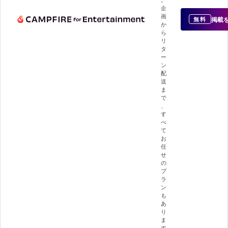
企
画
掲載
無料
か
ら
リ
タ
ー
ン
配
送
ま
で
、
す
べ
て
お
任
せ
の
プ
ラ
ン
も
あ
り
ま
す