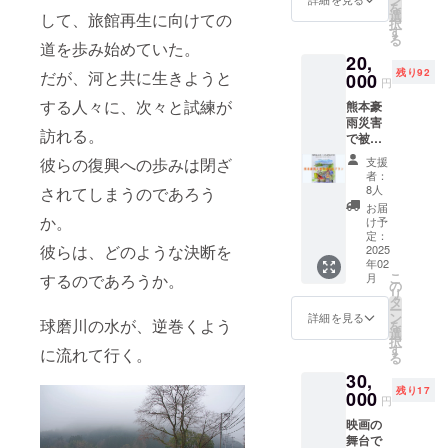
を
を体験
へ行っ
選
して、旅館再生に向けての
択
できま
た気分
す
る
す。 ※
に浸れ
道を歩み始めていた。
20,
会場ま
るかも
残り92
だが、河と共に生きようと
での交
000
しれま
円
通費は
せん。
する人々に、次々と試練が
熊本豪
実費負
内容 エ
雨災害
担とな
ンド
訪れる。
で被害
りま
ロール
のあっ
す。 内
にお名
支援
彼らの復興への歩みは閉ざ
たキジ
容 エン
前記載
者：
馬くん
ドロー
＋メイ
8人
されてしまうのであろう
に起き
ルにお
キング
お届
た、実
名前記
か。
映像視
け予
話をも
載 ＋メ
定：
聴URL
彼らは、どのような決断を
とに描
2025
イキン
＋先行
年02
かれた
グ映像
視聴
こ
月
するのであろうか。
絵本を
視聴
の
URL ＋
リ
プレゼ
URL ＋
タ
人吉球
ー
ントい
先行視
ン
磨特産
詳細を見る
球磨川の水が、逆巻くよう
を
たしま
聴URL
選
紅茶
択
す。 映
＋関係
す
に流れて行く。
る
画の発
者試写
30,
案の元
会ご招
残り17
になっ
000
待
円
た絵本
映画の
でもあ
舞台で
りま