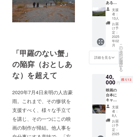
ある、
す。 映
熊本県
画と一
支援
人吉球
緒にお
者：
磨地域
読みい
13人
はお茶
ただけ
お届
の名産
ると映
け予
地で
画を二
定：
す。 無
2025
倍、三
年02
農薬栽
倍楽し
こ
月
培の茶
めるか
の
リ
「甲羅のない蟹」
葉を使
もしれ
タ
ー
用した
ませ
ン
詳細を見る
を
美味し
の陥穽（おとしあ
ん。 お
選
択
い緑茶
届け冊
す
る
セット
数 1冊
な）を超えて
40,
をお送
・ペー
残り12
りいた
000
ジ数
円
しま
48ペー
映画の
す。 映
ジ ・タ
2020年7月4日未明の人吉豪
台本に
画内で
イトル
キャス
もお茶
雨。これまで、その惨状を
「川が
トの皆
屋さん
あふれ
支援
支援すべく、様々な手立て
さんか
や茶畑
た！ま
者：
らサイ
は登場
ちが沈
8人
を講じ、その一つにこの映
ンを入
する予
んだ
お届
れてい
定で
日」〜
け予
画の制作が帰結。他人事を
ただい
す。 映
定：
生きる
た台本
2025
画と一
力をく
自分事にする意味で，「忘