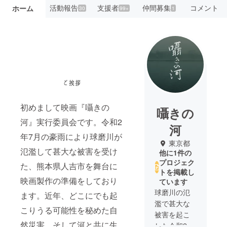
活動報告
支援者
仲間募集
コメント
ホーム
30
99+
1
初めまして映画『囁きの
囁きの
河』実行委員会です。令和2
河
年7月の豪雨により球磨川が
東京都
氾濫して甚大な被害を受け
他に1件の
プロジェク
た、熊本県人吉市を舞台に
トを掲載し
映画製作の準備をしており
ています
球磨川の氾
ます。近年、どこにでも起
濫で甚大な
こりうる可能性を秘めた自
被害を起こ
然災害、そして河と共に生
した令和2年