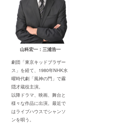
山科宏一：三浦浩一
劇団「東京キッドブラザー
ス」を経て、1980年NHK水
曜時代劇「風神の門」で霧
隠才蔵役主演。
以降ドラマ、映画、舞台と
様々な作品に出演。最近で
はライブハウスでシャンソ
ンを唄う。