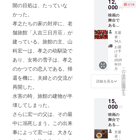
12,
ドロー
開の目処は、たっていな
残り16
ルにお
000
円
名前記
かった。
映画の
載 ＋メ
舞台で
イキン
孝之たちの家の対岸に、老
ある、
グ映像
熊本県
視聴
舗旅館「人吉三日月荘」が
支援
人吉球
URL ＋
者：
磨地域
先行視
建っている。旅館の主、山
34人
でお祝
聴URL
お届
科宏一は、孝之の幼馴染で
いに使
け予
われる
定：
あり、女将の雪子は、孝之
花手箱
2025
年01
の柄に
のかつての恋人である。帰
こ
月
ちなん
の
リ
だ椿柄
タ
還を機に、夫婦との交流が
ー
のラン
ン
詳細を見る
を
チョン
選
再開した。
択
マット
す
る
をお送
水害の時、旅館の建物が半
15,
りいた
壊してしまった。
しま
000
円
す。 ラ
さらに宏一の父は、その最
映画の
ンチョ
舞台で
ンマッ
中に溺死しまう。この出来
ある、
ト お届
熊本県
け枚数
事によって宏一は、大きな
支援
人吉球
２枚 サ
者：
磨地域
イズ 30