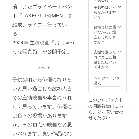
さい。
ンド
いて、
るくま
演。またプライベートバン
※定員は
ロール
原材料
モン）
手数料はいく
2月と6
にお名
および
x1 ・玄
らかかります
ド「TAKEO.UT☆MEN」を
月とも
前記載
添加物
米フ
か？
に各10
＋メイ
等の食
レーク
結成、ライブも行ってい
名にな
キング
品表示
（非常
目標金額に届
ります
映像視
は、お
食にも
かなかった場
る。
※見学さ
聴URL
届け商
なる玄
合どうなりま
れたい
＋先行
品のラ
米のフ
2024年 主演映画「おしゃべ
すか？
キャス
視聴
ベルに
レー
りな写真館」が公開予定。
トがい
URL ＋
表記さ
ク）x1
支援で困った
る場
サイン
れま
・エン
時はどこに相
合、備
入り台
す。商
ドロー
談したらいい
考欄へ
本プレ
品開封
ルにお
ですか？
ご記入
ゼント
前に
名前
くださ
＋人吉
は、必
（もし
ヘルプページを
子供の頃から俳優になりた
い。
温泉組
ずお届
くは
見る
ご希望
合宿泊
けのリ
ニック
いと思い過ごした故郷人吉
に添え
ペア券
ターン
ネー
ない場
に貼付
ム）を
での主演映画を本当にうれ
このプロジェクト
合もご
られた
掲載し
の問題報告は
こち
ざいま
しく思っています。俳優に
ラベル
ます。
すが調
ら
よりお問い合わ
や注意
備考欄
は色々の現場があります
整させ
書きを
にお名
せください
ていた
ご確認
前
が、その頂点が映画だと思
だきま
くださ
（ニッ
す。 内
い。
クネー
いおります。良い作品にな
容 エン
ム）を