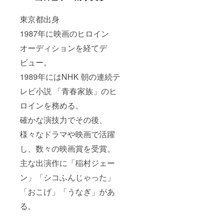
す。商
品開封
東京都出身
前に
は、必
1987年に映画のヒロイン
ずお届
けのリ
オーディションを経てデ
ターン
に貼付
ビュー。
られた
ラベル
1989年にはNHK 朝の連続テ
や注意
レビ小説 「青春家族」のヒ
書きを
ご確認
ロインを務める。
くださ
い。
確かな演技力でその後、
様々なドラマや映画で活躍
し、数々の映画賞を受賞。
主な出演作に「稲村ジェー
ン」「シコふんじゃった」
「おこげ」「うなぎ」があ
る。