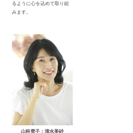
ドロー
必ずお
るように心を込めて取り組
ルにお
書きく
名前記
みます。
ださ
載 ＋メ
い。 ・
イキン
関係者
グ映像
試写会
視聴
にご招
URL ＋
待しま
先行視
す。
聴URL
（お二
＋サイ
人ま
ン入り
で）
台本プ
注：玄
レゼン
米フ
ト ＋撮
レーク
影見学
につい
て、原
材料お
よび添
加物等
の食品
表示
は、お
届け商
品のラ
ベルに
表記さ
れま
山科雪子：清水美砂