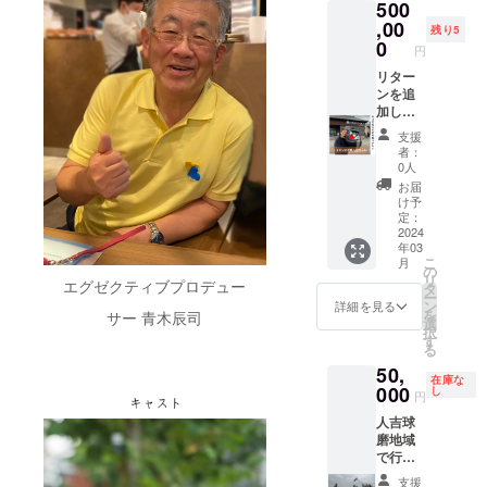
500
本プレ
は、人
ゼント
吉で茶
,00
残り5
商をい
0
円
となむ
老舗の
リター
お店。
ンを追
水害に
加しま
遭いま
した。
支援
したが
★【く
者：
復活。
まモ
0人
ご夫婦
ン・七
お届
は人吉
転八起
け予
の人気
セッ
定：
者。 そ
ト】く
2024
年03
この特
まモン
こ
月
選茶
だる
の
リ
エグゼクティブプロデュー
セット
ま、く
タ
ー
（熊本
まモン
ン
詳細を見る
を
サー 青木辰司
県産玉
起上り
選
択
緑茶
小法
す
る
100gx4,
師、音
50,
熊本県
のでる
在庫な
産乾椎
くまモ
000
し
円
茸
ン起上
人吉球
90gx1
り小法
磨地域
、干た
師、玄
で行わ
けのこ
米フ
れる、
100gx1
レーク
支援