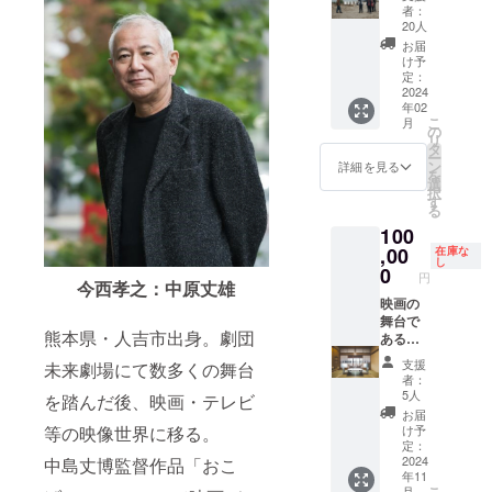
映画撮
） ・阿
のセッ
者：
影の見
蘇壱番
トで
20人
学がで
屋のく
す。試
お届
きま
まモン
写会に
け予
す。 ど
起き上
もご招
定：
のよう
2024
がり小
待。 ・
年02
に映画
法師
くまモ
こ
月
撮影が
は、有
ンだる
の
リ
行われ
田焼の
ま（ご
タ
ー
るの
素敵な
希望の
ン
詳細を見る
を
か、映
くまモ
企業ロ
選
択
画の裏
ンで
ゴや名
す
る
側を生
す。七
入れな
100
で体験
転び八
どがで
できる
,00
起きで
きま
在庫な
し
チャン
元気が
す。備
0
円
スで
今西孝之：中原丈雄
もらえ
考欄に
す。
映画の
ます。
ご希望
キャス
舞台で
（40m
の内容
熊本県・人吉市出身。劇団
トの名
ある人
m×40m
をお書
演技を
吉は温
m×80m
きくだ
支援
未来劇場にて数多くの舞台
目の前
泉の街
m、重
さい。
者：
でご見
です。
さ約
後日、
5人
を踏んだ後、映画・テレビ
学くだ
5組に人
200g 有
具体的
お届
さい。
吉旅館
田焼で
な内容
け予
等の映像世界に移る。
※ロケ地
の宿泊
重厚感
につい
定：
である
料金の
2024
中島丈博監督作品「おこ
があり
て相談
年11
人吉球
支払い
ます.赤
させて
こ
月