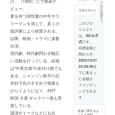
げ」（1992）にて映画デ
磨地域
時に利
箱、黒
いただ
の
リ
までの
用でき
箱、２
きま
タ
ー
ビュー。
交通
るクー
種類を
す。身
ン
詳細を見る
を
費、滞
ポン券
送りま
長
選
妻を持つ同性愛の中年サラ
択
在費は
をプレ
す） ・
62cm、
す
る
実費負
ゼント
エンド
横幅
このプロ
リーマンを演じて、多くの
担でお
いたし
ロール
59cm）
ジェクト
願いい
ます。
にお名
x1 ・く
批評家により絶賛される。
たしま
映画の
前（も
まモン
は、
All-In方
以降、映画・ドラマに多数
す。 ※2
ロケ地
しくは
起上り
式
です。
月ロケ
で温泉
ニック
小法師
出演。
2024年
に浸か
ネー
（有田
目標金額に
2月21日
る貴重
ム）を
焼の上
現代劇、時代劇問わず幅広
関わらず、
（水）
な体験
掲載し
質な質
～3月6
をお楽
ます。
感があ
2023/12/31
い活動を行っている。絵画
日
しみく
備考欄
るくま
23:59:59
ま
（水）
ださ
にお名
モンで
は”中原丈雄”の名付け親でも
または6
い。 ※
前
す）x2
でに集まっ
月ロケ
人吉旅
ある、シャンソン歌手の石
（ニッ
・音楽
た金額が
2024年
館まで
クネー
のくま
井好子氏のすすめで個展も
6月17日
の交通
ム）を
モン起
ファンディ
（月）
費など
お書き
上り小
ひらくようになり、ART
ングされま
～7月1
は実費
くださ
法師
日
負担で
い。
（カラ
す。
BOX 大賞 ギャラリー賞も受
（月）
お願い
注：立
ンコロ
どちら
いたし
山商店
ンと可
賞している。
かお選
ます。
の食品
愛い音
支援に関するよ
びくだ
内容 エ
講演やトークなどにも出
類につ
色のす
くある質問