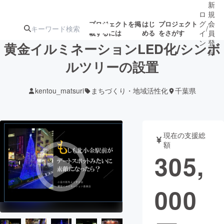
新
ロ
規
グ
会
プロジェクトを掲
はじ
プロジェクト
/
載するには
める
をさがす
イ
員
ン
登
黄金イルミネーションLED化/シンボ
録
ルツリーの設置
人気のプロ
注目のリ
注目の新着プロ
募集終了が近いプ
もうすぐ公開
kentou_matsuri
まちづくり・地域活性化
千葉県
ジェクト
ターン
ジェクト
ロジェクト
されます
アート・写真
音楽
現在の支援総
額
305,
テクノロジー・ガジェット
ゲーム・サ
000
映像・映画
書籍・雑誌
ビジネス・起業
チャレンジ