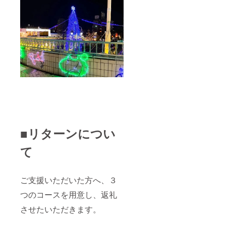
な方の
協力の
下で運
営して
いるプ
ロジェ
クトで
す。 街
をよく
しよ
う、活
性化さ
せよう
という
ことへ
協力し
■リターンについ
ている
という
て
ことを
堂々と
アピー
ル、公
ご支援いただいた方へ、３
言する
ことが
つのコースを用意し、返礼
できま
す。 ご
させたいただきます。
商売／
ビジネ