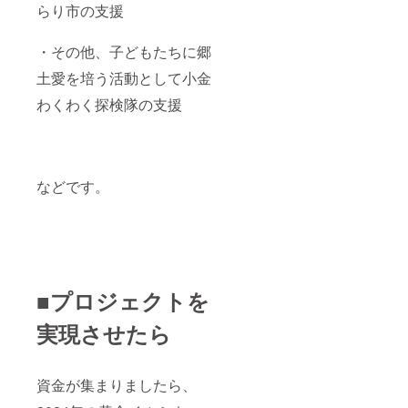
承知く
らり市の支援
ださ
い。 ※
バナー
・その他、子どもたちに郷
の掲載
土愛を培う活動として小金
期間は
2024/5
わくわく探検隊の支援
～
2025/5
頃まで
の1年間
とさせ
ていた
などです。
だきま
す。 ※
バナー
の面積
や情報
量に限
りがあ
■プロジェクトを
るた
め、必
ずしも
実現させたら
ご要望
にお答
えでき
資金が集まりましたら、
ない場
合がご