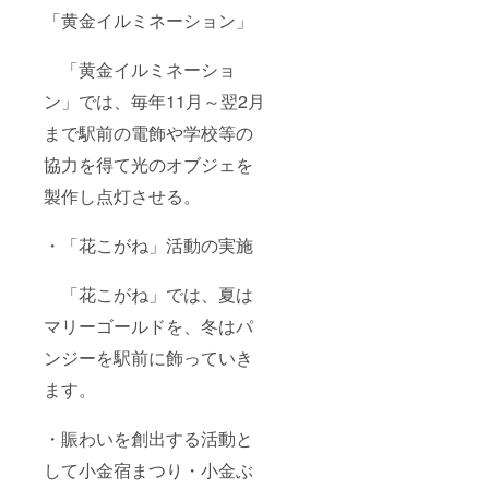
や商
「黄金イルミネーション」
品・
サービ
スなど
「黄金イルミネーショ
掲載致
しま
ン」では、毎年11月～翌2月
す。 ※
クラウ
まで駅前の電飾や学校等の
ドファ
協力を得て光のオブジェを
ンディ
ング終
製作し点灯させる。
了後、
ご登録
いただ
・「花こがね」活動の実施
いた
メール
に返信
「花こがね」では、夏は
する形
でバ
マリーゴールドを、冬はパ
ナーに
関する
ンジーを駅前に飾っていき
ご連
ます。
絡・ご
相談を
させて
・賑わいを創出する活動と
いただ
きます
して小金宿まつり・小金ぶ
のでご