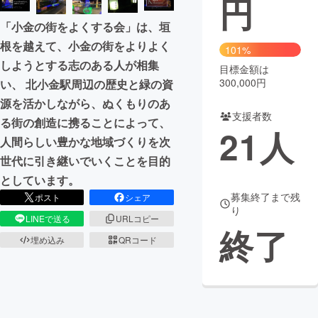
円
「小金の街をよくする会」は、垣
まちづくり・地域活性化
根を越えて、小金の街をよりよく
101%
しようとする志のある人が相集
目標金額は
CAMPFIRE for Social Good
CAMPFIRE Creation
300,000円
い、 北小金駅周辺の歴史と緑の資
CAMPFIREふるさと納税
machi-ya
コミュニティ
源を活かしながら、ぬくもりのあ
支援者数
る街の創造に携ることによって、
21
人
人間らしい豊かな地域づくりを次
世代に引き継いでいくことを目的
としています。
募集終了まで残
ポスト
シェア
り
LINEで送る
URLコピー
終了
埋め込み
QRコード