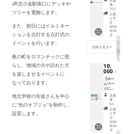
す】 料
ション」を
JR北小金駅南口にデッキや
者：
金：
10人
毎年行って
ツリーを電飾します。
3,000円
お届
おります。
（税
け予
込）
定：
黄金イルミ
また、初日にはイルミネー
／ １
2024
ネーション
年03
口 ～
ションを点灯する点灯式の
こ
月
は毎年11月
内容①
の
リ
ご支援
タ
から翌2月ご
イベントを行います。
ー
いただ
ン
詳細を見る
ろまでＪＲ
を
いたす
選
択
べての
北小金駅周
夜の町をロマンチックに照
す
る
方に実
辺の木々や
らし、地域の方や訪れた方
10,
行委員
オブジェク
よりお
000
円
を楽しませるイベントに
礼の感
トを電飾す
【ホー
謝状
るプロジェ
なっております。
ムペー
（電子
ジにお
クトを行っ
メール
名前を
によ
ておりま
地元学校の生徒さんを中心
支援
掲載】
る）が
者：
内容①
届きま
6人
に”光のオブジェ”を制作し、
ご支援
す。 内
お届
いただ
設置します。
容②北
け予
いたす
小金駅
定：
べての
2024
前の掲
年03
方に実
示板に
こ
月
行委員
協賛い
の