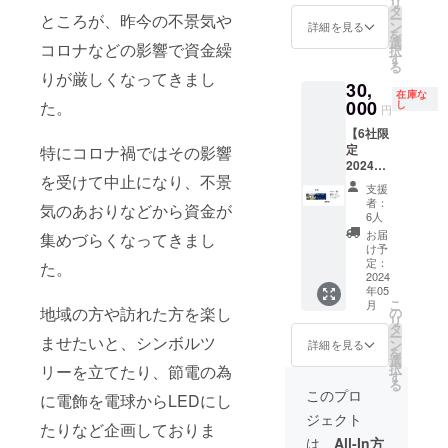
リ
よりお
ただい
タ
ー
ところが、昨今の不景気や
礼の感
た方の
ン
詳細を見る
を
謝状
お名前
選
コロナなどの影響で資金繰
択
（電子
を掲示
す
る
メール
いたし
りが厳しくなってきまし
30,
によ
ます。
在庫な
る）が
000
＜メ
た。
し
円
届きま
リット
【6社限
す。 内
＞ ・電
定
特にコロナ禍ではその影響
容②北
子メー
2024年
小金駅
ルによ
を受けて中止になり、不景
度の1年
前の掲
り感謝
支援
間黄金
示板に
の言葉
者：
気のあおりなどから資金が
イルミ
協賛い
がつ
6人
ネー
ただい
まった
お届
集めづらくなってきまし
ション
た方の
感謝状
け予
の特別
お名前
定：
が贈ら
た。
スポン
2024
を掲示
れま
年05
サー】
いたし
す。 ・
こ
月
内容：
ます。
地域の方や訪れた方を楽し
の
地元の
リ
2024年
内容③
タ
イベン
ー
ませたいと、シンボルツ
度の1年
小金の
ン
トに貢
詳細を見る
を
間黄金
街をよ
選
献でき
択
リーを立てたり、節電の為
イルミ
くする
す
る ・支
る
ネー
会の
援を通
このプロ
に電飾を電球からLEDにし
ション
ホーム
じて多
ジェクト
のスポ
ページ
くの方
たりなど企画しておりま
ンサー
へ協賛
と知り
は、
All-In方