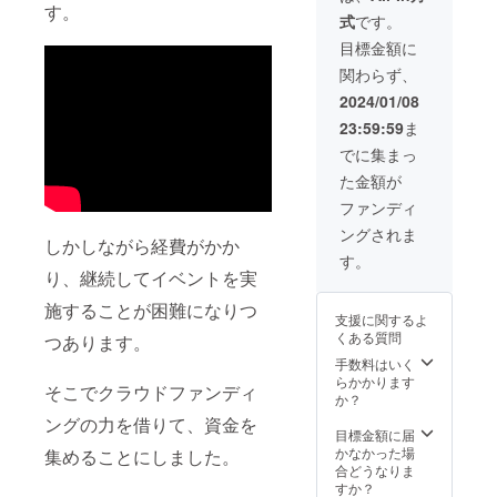
期間：
いただ
す。
合え
式
です。
2024年
いた方
る。 ・
3月末～
のお名
イベン
目標金額に
2025/3
前を掲
トの継
関わらず、
月末 ・
示いた
続を支
1年間イ
しま
え、地
2024/01/08
ルミ
す。 期
元のト
23:59:59
ま
ネー
間：
ラディ
ション
2024年
ション
でに集まっ
の特別
3月末～
や文化
た金額が
スポン
2025/3
を維持
サーと
月末 掲
する手
ファンディ
して下
載方
助けと
ングされま
記特典
法：お
なりま
しかしながら経費がかか
①～③
名前
す。
す。
をリ
（文字
り、継続してイベントを実
ターン
のみ）
として
施することが困難になりつ
を掲載
支援に関するよ
実施い
いたし
くある質問
つあります。
たしま
ます。
す。 特
順不同
手数料はいく
典① ・
です。
らかかります
そこでクラウドファンディ
小金の
ご了承
か？
街をよ
くださ
ングの力を借りて、資金を
くする
い。 サ
目標金額に届
会の公
イズ
かなかった場
集めることにしました。
式サイ
（PCで
合どうなりま
トに１
見た場
すか？