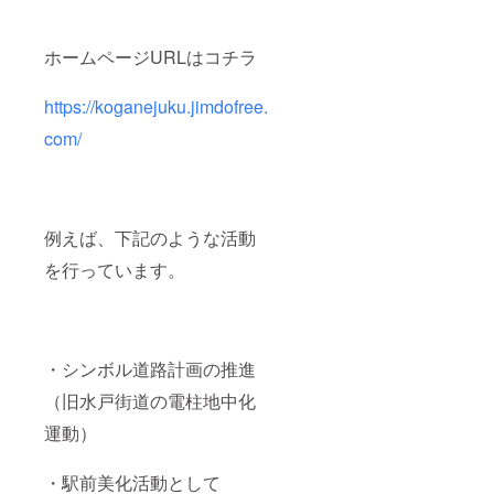
ホーム
ページ
や
ホームページURLはコチラ
Facebo
okなど
SNSで
https://koganejuku.jimdofree.
URLが
あるも
com/
のは
ジャン
プリン
クを設
置しま
すので
例えば、下記のような活動
ご自身
を行っています。
のサイ
トへ誘
導がで
きま
す。 ※
ホーム
・シンボル道路計画の推進
ページ
やSNS
（旧水戸街道の電柱地中化
がない
場合
運動）
は、電
話番号
・駅前美化活動として
の掲載