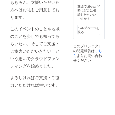
年間バ
もちろん、支援いただいた
合)：
ナー掲
200px(
支援で困った
方へはお礼もご用意してお
載し宣
横)×15p
時はどこに相
伝しま
x(縦) 横
談したらいい
ります。
す。 バ
2名分
ですか？
ナー掲
(スマー
載につ
トフォ
ヘルプページを
このイベントのことや地域
いて バ
ンで見
見る
ナーは
た場
のことを少しでも知っても
下記
合)300p
URLの
x(横)×1
らいたい、そしてご支援・
このプロジェクト
トップ
5px(縦)
の問題報告は
こち
ご協力いただいきたい、と
ページ
1名分 ※
に掲載
ら
よりお問い合わ
見た方
いう思いでクラウドファン
いたし
の端末
せください
ます。
により
ディングを始めました。
URL：
多少サ
https://
イズが
koganej
異なり
よろしければご支援・ご協
uku.jim
ます。
dofree.
ご了承
力いただければ幸いです。
com/ サ
くださ
イズ：
い。 ※
縦
支援
400px
時、必
× 横
ず備考
200px(
欄に掲
パソコ
載を希