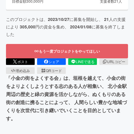
目標金額
300,000
円
支援者数
21
人
このプロジェクトは、
2023/10/27
に募集を開始し、
21
人の支援
により
305,000
円の資金を集め、
2024/01/08
に募集を終了しま
した
もう一度プロジェクトをやってほしい
ポスト
シェア
LINEで送る
URLコピー
埋め込み
QRコード
「小金の街をよくする会」は、垣根を越えて、小金の街
をよりよくしようとする志のある人が相集い、 北小金駅
周辺の歴史と緑の資源を活かしながら、ぬくもりのある
街の創造に携ることによって、 人間らしい豊かな地域づ
くりを次世代に引き継いでいくことを目的としていま
す。