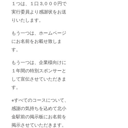
スをし
１つは、１口 3,０００円で
ている
方に
実行委員より感謝状をお送
とって
りいたします。
地元の
方への
イメー
もう一つは、ホームページ
ジはと
ても大
にお名前をお載せ致しま
切だと
思いま
す。
す。 身
近な地
元イベ
もう一つは、企業様向けに
ントへ
１年間の特別スポンサーと
の協力
は、小
して宣伝させていただきま
金の街
近辺を
す。
お客様
にして
いる経
※すべてのコースについて、
営者に
とって
感謝の気持ちを込めて北小
効果的
にイ
金駅前の掲示板にお名前を
メージ
掲示させていただきます。
アップ