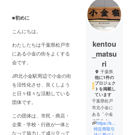
■初めに
こんにちは。
kentou
わたしたちは千葉県松戸市
_matsu
にある小金の街をよくする
ri
会です。
千葉県
JR北小金駅周辺で小金の街
他に1件の
プロジェク
を活性化させ、良くしよう
トを掲載し
と日々様々な活動している
ています
千葉県松戸
団体です。
市北小金に
ある「小金
この団体は、市民・商店・
の街をよく
https://koganejuku.jimdofree.com/
企業・学校・行政が一体と
する会」で
特定商取引
なって協力して成り立って
す。
法に基づく