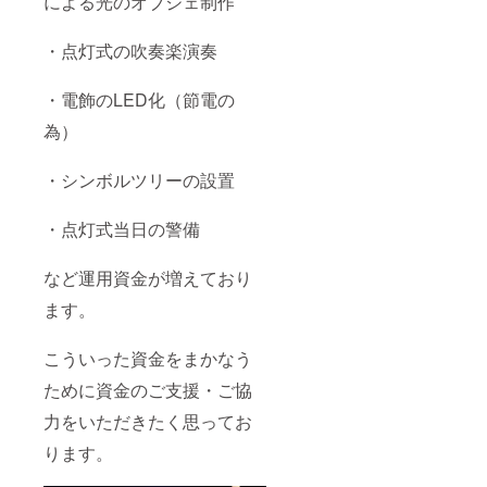
による光のオブジェ制作
ション
の設置
期間は
・点灯式の吹奏楽演奏
2024/11
/末～
2025/2
・電飾のLED化（節電の
頃まで
です。
為）
特典③
「黄金
・シンボルツリーの設置
イルミ
ネー
ション
・点灯式当日の警備
の特別
スポン
サー」
など運用資金が増えており
と公言
でき
ます。
る。 黄
金イル
ミネー
こういった資金をまかなう
ション
ために資金のご支援・ご協
は地域
の方や
力をいただきたく思ってお
企業、
団体、
ります。
学校な
ど様々