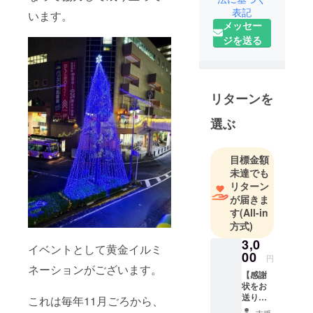
表記
千葉県松戸
います。
メッセー
市北小金周
ジを送る
辺を楽し
く、住みや
すく、そし
て訪れた方
リターンを
をおもてな
しするため
選ぶ
に、地域の
企業、住民
目標金額
の方、団
未達でも
体、学校な
リターン
どと協力し
が届きま
す
(All-in
て様々なプ
方式)
ロジェクト
3,0
を行ってお
イベントとして黄金イルミ
00
ります。そ
円
ネーションがございます。
の一環とし
【感謝
状をお
て「黄金イ
送りい
これは毎年11月ごろから、
ルミネー
たしま
支援