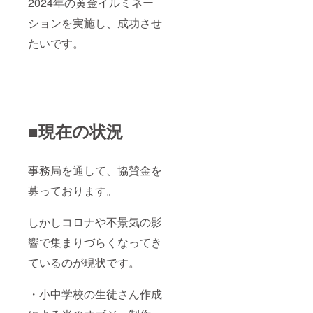
2024年の黄金イルミネー
ざいま
す、ご
ションを実施し、成功させ
了承く
ださ
たいです。
い。 特
典② ・
イベン
ト時の
宣伝 ２
０２４
年（来
■現在の状況
年2024
年11月
を予
定）の
事務局を通して、協賛金を
イルミ
ネー
募っております。
ション
点灯式
で司会
しかしコロナや不景気の影
者より
スポン
響で集まりづらくなってき
サーを
紹介い
ているのが現状です。
たしま
す。 イ
・小中学校の生徒さん作成
ルミ
ネー