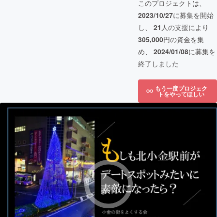
このプロジェクトは、
2023/10/27
に募集を開始
し、
21
人の支援により
305,000
円の資金を集
め、
2024/01/08
に募集を
終了しました
もう一度プロジェク
トをやってほしい