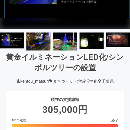
黄金イルミネーションLED化/シン
ボルツリーの設置
kentou_matsuri
まちづくり・地域活性化
千葉県
現在の支援総額
305,000
円
終了
101
%達成