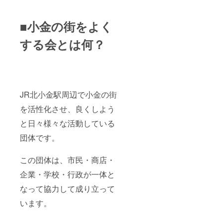
ンやス
望され
マート
るお名
フォン
前をご
■小金の街をよく
など見
記入く
る方の
ださ
する会とは何？
端末に
い。
よりサ
ホーム
イズが
ページ
変わり
の
ます)
URL：
の 正
https://
方形を
koganej
JR北小金駅周辺で小金の街
予定 ※
uku.jim
トップ
dofree.
を活性化させ、良くしよう
ページ
com/
のト
と日々様々な活動している
ピック
団体です。
スに掲
載予定
※プロの
この団体は、市民・商店・
ＷＥＢ
デザイ
企業・学校・行政が一体と
ナーに
よるデ
なって協力して成り立って
ザイン
です。
います。
※事業主
様の