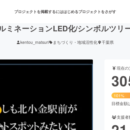
プロジェクトを掲載するには
はじめる
プロジェクトをさがす
ルミネーションLED化/シンボルツリ
kentou_matsuri
まちづくり・地域活性化
千葉県
注目のリターン
注目の新着プロジェクト
募集終了が近いプロジェクト
も
現在の
音楽
舞台・パフォーマンス
30
ゲーム・サービス開発
フード・飲食店
101%
書籍・雑誌出版
アニメ・漫画
目標金額は3
支援者
チャレンジ
ビューティー・ヘルスケ
21