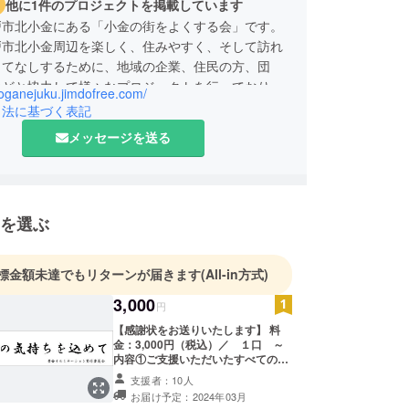
他に1件のプロジェクトを掲載しています
戸市北小金にある「小金の街をよくする会」です。
戸市北小金周辺を楽しく、住みやすく、そして訪れ
もてなしするために、地域の企業、住民の方、団
などと協力して様々なプロジェクトを行っておりま
koganejuku.jimdofree.com/
一環として「黄金イルミネーション」を毎年行って
引法に基づく表記
。
メッセージを送る
ネーションは毎年11月から翌2月ごろまでＪＲ北
辺の木々やオブジェクトを電飾するプロジェクトを
を選ぶ
標金額未達でもリターンが届きます
(All-in方式)
3,000
円
【感謝状をお送りいたします】 料
金：3,000円（税込）／ １口 ～
内容①ご支援いただいたすべての方
に実行委員よりお礼の感謝状（電子
支援者：10人
メールによる）が届きます。 内容②
お届け予定：2024年03月
北小金駅前の掲示板に協賛いただい