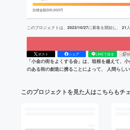
目標金額
300,000
円
このプロジェクトは、
2023/10/27
に募集を開始し、
21
ポスト
シェア
LINEで送る
U
「小金の街をよくする会」は、垣根を越えて、小
のある街の創造に携ることによって、 人間らし
このプロジェクトを見た人はこちらもチ