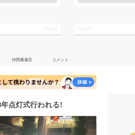
仲間募集
コメント
1
3年点灯式行われる!