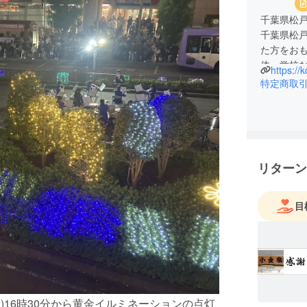
千葉県松
千葉県松
た方をお
体、学校
https://
す。その
特定商取
おります
黄金イルミ
小金駅周
リターン
目
(土)16時30分から黄金イルミネーションの点灯