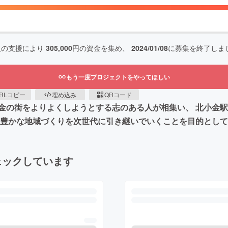
人の支援により
305,000
円の資金を集め、
2024/01/08
に募集を終了しま
もう一度プロジェクトをやってほしい
RLコピー
埋め込み
QRコード
金の街をよりよくしようとする志のある人が相集い、 北小金
い豊かな地域づくりを次世代に引き継いでいくことを目的とし
ェックしています