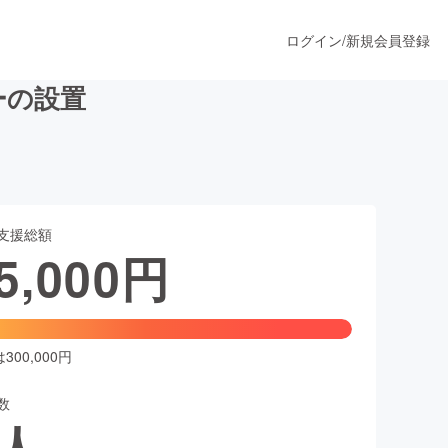
ログイン
/
新規会員登録
ーの設置
うすぐ公開されます
支援総額
プロダクト
5,000
円
ファッション
スポーツ
00,000円
数
ア
ソーシャルグッド
人