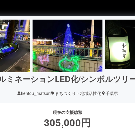
ルミネーションLED化/シンボルツリ
kentou_matsuri
まちづくり・地域活性化
千葉県
現在の支援総額
305,000
円