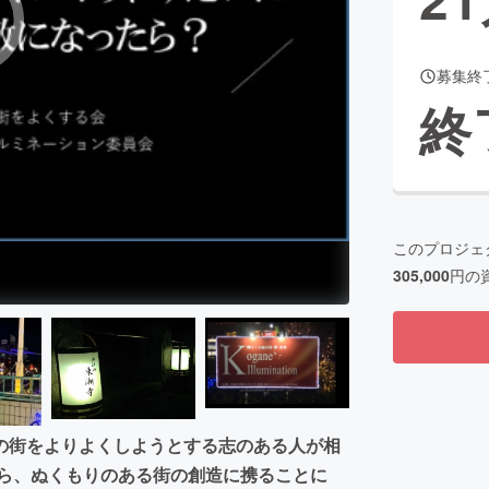
募集終
CAMPFIRE for Social Good
CAMPFIRE Creation
終
CAMPFIREふるさと納税
machi-ya
コミュニティ
このプロジェ
305,000
円の
の街をよりよくしようとする志のある人が相
がら、ぬくもりのある街の創造に携ることに