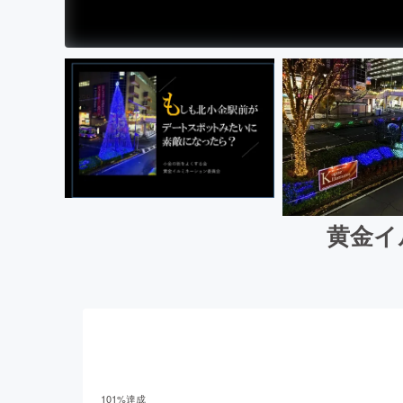
黄金イ
101
%達成