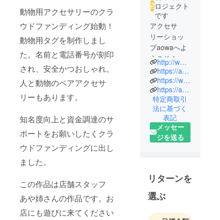
ロジェクト
動物用アクセサリーのクラ
です
ウドファンディング始動！
アクセサ
リーショッ
動物用タグを制作しまし
プaowaへよ
た。名前と電話番号が刻印
うこそ！当
http://www.aowa.info/
され、安全かつおしゃれ。
店では、ア
https://aowa-atp.stores.jp/
クセサリー
https://www.atp-gifu.com
人と動物のペアアクセサ
https://atp.base.shop/
の体験工房
リーもあります。
特定商取引
で、あなた
法に基づく
自身のオリ
表記
知名度向上と資金調達のサ
ジナルアク
メッセー
ポートをお願いしたくクラ
セサリーを
ジを送る
作成する素
ウドファンディングに出し
晴らしい体
ました。
験がでま
す。アート
リターンを
この作品は店舗スタッフ
とファッ
選ぶ
あや姉さんの作品です。お
ションの融
合で、あな
店にも遊びに来てください
たの個性を