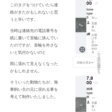
ングに
00
aowaで、ア
円
このタグをつけていたら連
もでき
クセサリー
bone
ます。
絡がきたかもしれないと思
type
（備考
の魔法を体
S シル
欄に指
うと辛いです。
験し、あな
バー
示いた
支援
たの独自の
SV950
だけれ
者：
重さ
当時は連絡先の電話番号を
ば金具
0人
美しさを表
2.7g
付きで
お届
現しましょ
紙に書いて首輪に挟んでい
1.2ｘ10
お送り
け予
ｘ
う。皆様の
いたし
定：
たのですが、首輪を外さな
33（ミ
2024
ます
ご来店をお
年01
リ）
その場
いと気付かないのと
こ
月
待ちしてい
awao商
合の刻
の
リ
品20％
印は無
タ
ます。詳細
ー
割引券
くなり
ン
詳細を見る
雨に濡れて見えなくなった
や予約につ
を
をお付
ます）
選
択
いては、お
けいた
シル
かもしれません。
す
る
しま
バー
気軽にお問
7,8
す。
SV950
い合わせく
そういった動物たちが、無
（店舗
00
重さ
円
でも
ださい。
2g 1.2
事飼い主の元に戻れる事を
肉球
ネット
ｘ6ｘ
type
ショッ
23（ミ
考えて制作いたしました。
M 写
プでも
リ）
真は2個
使えま
awao商
支援
ですが1
す 有
品20％
者：
個の価
効期限
割引券
1人