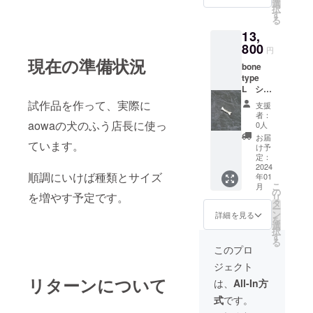
をお付
くなり
選
きを希
択
けいた
ます）
す
望され
る
しま
シル
る場合
13,
す。
バー
は詳細
（店舗
800
SV950
をお書
円
でも
重さ
現在の準備状況
きくだ
bone
ネット
4.6g
さい こ
type
ショッ
1.5ｘ10
の商品
L シル
プでも
ｘ
は小さ
バー
使えま
45（ミ
試作品を作って、実際に
いため
支援
SV950
す 有
リ）
者：
刻印は
重さ
aowaの犬のふう店長に使っ
効期限
awao商
0人
見えに
23.5g
は2024
品20％
お届
くい場
ています。
2ｘ23ｘ
年8月末
割引券
け予
合がご
75（ミ
です）
定：
をお付
ざいま
リ）
2024
※刻印の
けいた
す（電
順調にいけば種類とサイズ
年01
awao商
指示を
しま
話番号
こ
月
品20％
備考欄
の
す。
は2行に
を増やす予定です。
リ
割引券
に記載
タ
（店舗
なるた
ー
をお付
くださ
ン
でも
詳細を見る
めさら
を
けいた
い 両
選
ネット
に見え
択
しま
面また
す
ショッ
にくく
る
す。
は片面
プでも
このプロ
なりま
（店舗
選べま
使えま
す）
ジェクト
でも
す 刻
す 有
ネット
リターンについて
印無し
効期限
は、
All-In方
ショッ
も可
は2024
式
です。
プでも
年8月末
使えま