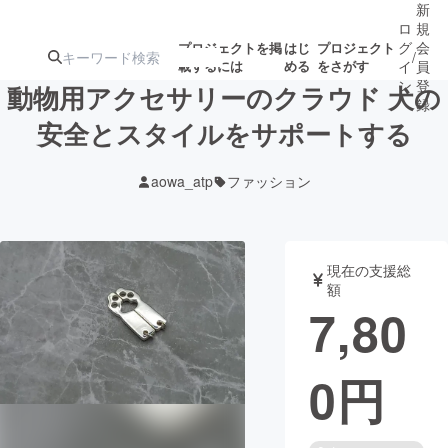
新
ロ
規
グ
会
プロジェクトを掲
はじ
プロジェクト
/
載するには
める
をさがす
イ
員
ン
登
動物用アクセサリーのクラウド 犬の
録
安全とスタイルをサポートする
人気のプロ
注目のリ
注目の新着プロ
募集終了が近いプ
もうすぐ公開
aowa_atp
ファッション
ジェクト
ターン
ジェクト
ロジェクト
されます
アート・写真
音楽
現在の支援総
額
7,80
テクノロジー・ガジェット
ゲーム・サ
0
円
映像・映画
書籍・雑誌
ビジネス・起業
チャレンジ