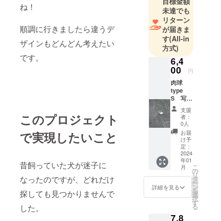
目標金額
ね！
未達でも
輝かせる特
リターン
別な一品を
順調に行きましたら違うデ
が届きま
生み出しま
す
(All-in
ザインもどんどん考えたい
しょう。
方式)
です。
6,4
さらに、金
00
円
やプラチナ
肉球
のオーダー
type
リングを製
S 写真
は2個で
作すること
支援
すが1個
このプロジェクト
者：
も可能で
の価格
0人
す。贈り物
となり
お届
で実現したいこと
ます。
け予
や特別な日
ペッ
定：
のために、
トには
2024
年01
もちろ
世界に一つ
昔飼っていた犬が迷子に
こ
月
ん、自
の
だけの宝物
リ
分の持
なったのですが、どれだけ
タ
ー
を手に入れ
ち物に
ン
詳細を見る
を
探しても見つかりませんで
つけた
選
てたくない
択
り ピ
す
ですか？
る
した。
アスや
7,8
イヤリ