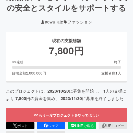
の安全とスタイルをサポートする
aowa_atp
ファッション
現在の支援総額
7,800
円
終了
0
%達成
目標金額
2,000,000
円
支援者数
1
人
このプロジェクトは、
2023/10/20
に募集を開始し、
1
人の支援に
より
7,800
円の資金を集め、
2023/11/30
に募集を終了しました
もう一度プロジェクトをやってほしい
ポスト
シェア
LINEで送る
URLコピー