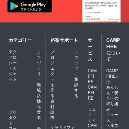
カテゴリー
起案サポート
サ
CAMP
ー
FIRE
テク
ま
プ
ス
ビ
につい
ノロ
ち
ロ
タ
ス
て
ジー
づ
ジ
ッ
・ガ
く
ェ
フ
CAM
CAMP
ジェ
り
ク
に
PFI
FIREと
ット
・
ト
相
RE
は
地
を
談
CAM
あんし
域
作
す
PFI
ん・安
活
る
る
RE
全への
性
資
コ
取り組
化
料
ミュ
み
プロ
音
請
ニ
ニュー
ダク
楽
求
ティ
ス
ト
CAM
ヘルプ
クラウドファ
フー
チ