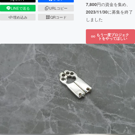
7,800
円の資金を集め、
LINEで送る
URLコピー
2023/11/30
に募集を終了
埋め込み
QRコード
しました
もう一度プロジェク
トをやってほしい