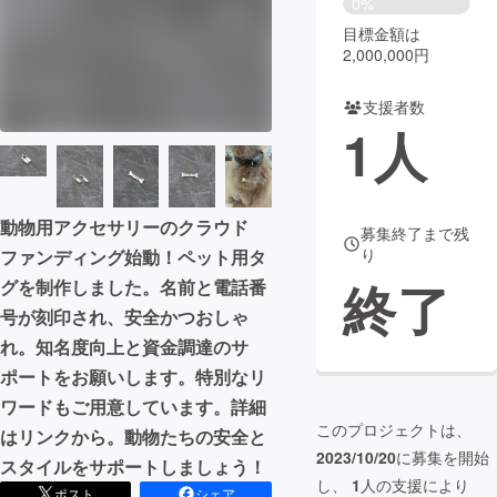
0%
目標金額は
まちづくり・地域活性化
2,000,000円
支援者数
CAMPFIRE for Social Good
CAMPFIRE Creation
1
人
CAMPFIREふるさと納税
machi-ya
コミュニティ
動物用アクセサリーのクラウド
募集終了まで残
り
ファンディング始動！ペット用タ
終了
グを制作しました。名前と電話番
号が刻印され、安全かつおしゃ
れ。知名度向上と資金調達のサ
ポートをお願いします。特別なリ
ワードもご用意しています。詳細
このプロジェクトは、
はリンクから。動物たちの安全と
2023/10/20
に募集を開始
スタイルをサポートしましょう！
し、
1
人の支援により
ポスト
シェア