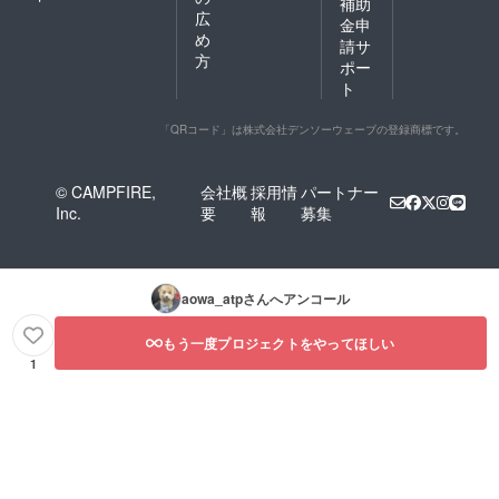
補助
広
金申
め
請サ
方
ポー
ト
「QRコード」は株式会社デンソーウェーブの登録商標です。
© CAMPFIRE,
会社概
採用情
パートナー
Inc.
要
報
募集
aowa_atp
さんへアンコール
もう一度プロジェクトをやってほしい
1