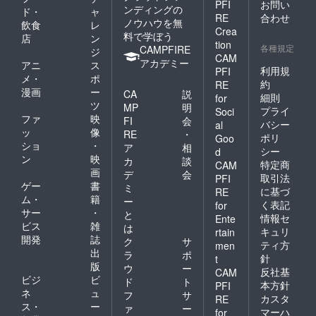
PFI
お問い
ンディングの
ド・
ャ
RE
合わせ
ノウハウを無
飲食
レ
Crea
料で学ぼう
店
ン
tion
各種規定
CAMPFIRE
ジ
CAM
アカデミー
アニ
ス
利用規
PFI
メ・
ポ
約
RE
漫画
ー
CA
説
細則
for
ツ
MP
明
プライ
Soci
ファ
映
FI
会
バシー
al
ッ
像
RE
・
ポリ
Goo
ショ
・
ア
相
シー
d
ン
映
カ
談
特定商
CAM
画
デ
会
取引法
PFI
ゲー
書
ミ
に基づ
RE
ム・
籍
ー
く表記
for
サー
・
と
情報セ
Ente
ビス
雑
は
キュリ
rtain
開発
誌
ク
サ
ティ方
men
出
ラ
ポ
針
t
版
ウ
ー
反社基
CAM
ビジ
ビ
ド
ト
本方針
PFI
ネ
ュ
フ
サ
カスタ
RE
ス・
ー
ァ
ー
マーハ
for