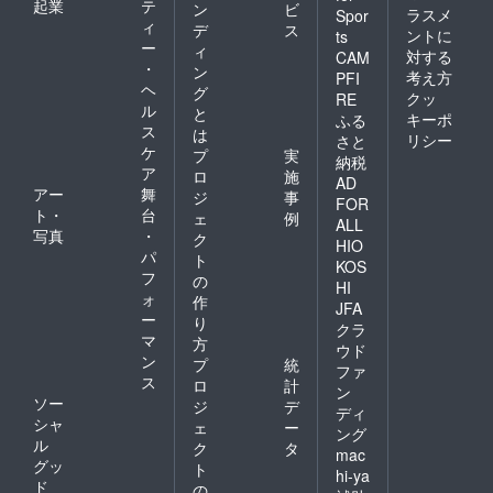
起業
テ
ン
ビ
ラスメ
Spor
ィ
デ
ス
ントに
ts
ー
ィ
対する
CAM
・
ン
考え方
PFI
ヘ
グ
クッ
RE
ル
と
キーポ
ふる
ス
は
リシー
さと
ケ
プ
実
納税
ア
ロ
施
AD
アー
舞
ジ
事
FOR
ト・
台
ェ
例
ALL
写真
・
ク
HIO
パ
ト
KOS
フ
の
HI
ォ
作
JFA
ー
り
クラ
マ
方
ウド
ン
プ
統
ファ
ス
ロ
計
ン
ソー
ジ
デ
ディ
シャ
ェ
ー
ング
ル
ク
タ
mac
グッ
ト
hi-ya
ド
の