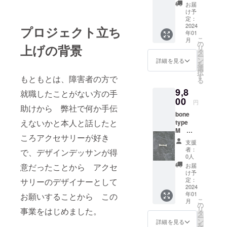
格とな
は2024
をお付
お届
りま
年8月末
けいた
け予
す。
です）
定：
しま
ペット
2024
※刻印の
プロジェクト立ち
す。
年01
にはも
指示を
（店舗
こ
月
ちろ
備考欄
の
でも
上げの背景
リ
ん、自
に記載
タ
ネット
ー
分の持
くださ
ン
ショッ
詳細を見る
を
ち物に
い 両
選
プでも
択
つけた
面また
す
使えま
もともとは、障害者の方で
る
り ピ
は片面
す 有
9,8
アスや
選べま
就職したことがない方の手
効期限
イヤリ
00
す 刻
は2024
円
助けから 弊社で何か手伝
ングに
印無し
年8月末
bone
もでき
も可
です）
えないかと本人と話したと
type
ます。
※刻印の
M シ
（備考
指示を
ころアクセサリーが好き
ルバー
欄に指
備考欄
支援
SV950
示いた
に記載
者：
で、デザインデッサンが得
重さ
だけれ
0人
くださ
10.4g
ば金具
意だったことから アクセ
い 両
お届
1.5ｘ16
付きで
け予
面また
ｘ
お送り
定：
サリーのデザイナーとして
は片面
50（ミ
2024
いたし
選べま
年01
お願いすることから この
リ）
ます
す 刻
こ
月
awao商
その場
の
印無し
リ
事業をはじめました。
品20％
合の刻
タ
も可 刻
ー
割引券
印は無
ン
詳細を見る
印の向
を