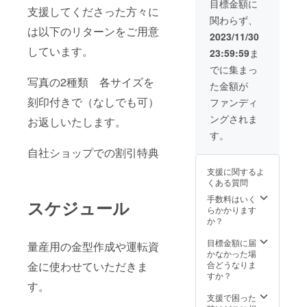
です）
目標金額に
支援してくださった方々に
す 有
※刻印の
関わらず、
効期限
指示を
は以下のリターンをご用意
は2024
備考欄
2023/11/30
年8月末
に記載
しています。
23:59:59
ま
です）
くださ
※刻印の
い 両
でに集まっ
指示を
面また
写真の2種類 各サイズを
た金額が
備考欄
は片面
に記載
刻印付きで（なしでも可）
選べま
ファンディ
くださ
す 刻
ングされま
お返しいたします。
い 両
印無し
面また
も可 刻
す。
は片面
印の向
自社ショップでの割引特典
選べま
きを希
す 刻
望され
支援に関するよ
印無し
る場合
くある質問
も可
は詳細
手数料はいく
をお書
スケジュール
らかかります
きくだ
か？
さい
目標金額に届
量産用の金型作成や運転資
かなかった場
金に使わせていただきま
合どうなりま
すか？
す。
支援で困った