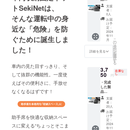
性もご
SekiNet
より量
ざいま
トSekiNetは、
支援
× 4点 ---
産効率
す。ご
者：
-----------
が向上
了承く
0人
そんな運転中の身
-------- ※
した場
ださ
お届
表示価
合、正
い。
け予
近な「危険」を防
格は
規販売
定：
※2024
（消費
2024
価格が
年11月
年11
税・送
販売予
ぐために誕生しま
頃にお
こ
月
料込）
定価格
の
届けす
リ
です。
より下
タ
る予定
した！
ー
※ 一般
がる可
ン
です
詳細を見る
を
販売予
能性も
選
が、ご
択
定価格
ござい
す
注文状
る
は
ます。
況、製
車内の見た目すっきり、そ
3,7
17,680
※デザイ
造工程
在庫な
円（税
50
して抜群の機能性。一度使
ン・仕
し
上の都
円
込） ----
様は変
合等に
・完成
えばその便利さに、手放せ
-----------
更にな
より出
した製
------- ※
る可能
荷時期
なくなるはずです！
品
皆様の
性もご
が遅れ
SekiNet
支援に
ざいま
る場合
支援
× 1点 ---
より量
す。ご
があり
者：
-----------
産効率
了承く
20人
ます。
-------- ※
が向上
ださ
お届
表示価
した場
い。
け予
助手席を快適な収納スペー
格は
合、正
定：
※2024
（消費
2024
規販売
スに変える“ちょっとそこま
年11月
年11
税・送
価格が
頃にお