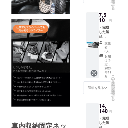
販売予
選
択
ンを通し
定価格
す
る
は4,420
て、考える
7,5
円（税
ことが一つ
込） ----
10
円
-----------
減るような
・完成
------- ※
商品を取り
した製
皆様の
扱っており
品
支援に
SekiNet
より量
ます。「利
支援
× 2点 ---
産効率
者：
便性」「ミ
-----------
が向上
6人
-------- ※
ニマル」
した場
お届
表示価
合、正
け予
「一つ減
格は
規販売
定：
る」などを
（消費
2024
価格が
年11
税・送
販売予
メインの
こ
月
料込）
定価格
の
テーマに今
リ
です。
より下
タ
ー
後の企画を
※ 一般
がる可
ン
詳細を見る
を
販売予
能性も
選
予定してお
択
定価格
ござい
す
ります。
る
は8,840
ます。
14,
円（税
※デザイ
込） ----
140
ン・仕
円
-----------
様は変
・完成
------- ※
更にな
した製
皆様の
車内収納固定ネッ
る可能
品
支援に