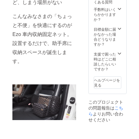
ど、しまう場所がない
くある質問
様は変
上の都
更にな
合等に
手数料はいく
る可能
より出
らかかります
こんなみなさまの「ちょっ
性もご
荷時期
か？
ざいま
が遅れ
と不便」を快適にするのが
す。ご
る場合
目標金額に届
Ezo 車内収納固定ネット。
了承く
があり
かなかった場
ださ
ます。
合どうなりま
設置するだけで、助手席に
い。
すか？
※2024
収納スペースが誕生しま
年11月
支援で困った
頃にお
時はどこに相
す。
届けす
談したらいい
る予定
ですか？
です
が、ご
ヘルプページを
注文状
見る
況、製
造工程
上の都
このプロジェクト
合等に
の問題報告は
こち
より出
荷時期
ら
よりお問い合わ
が遅れ
せください
る場合
があり
ます。