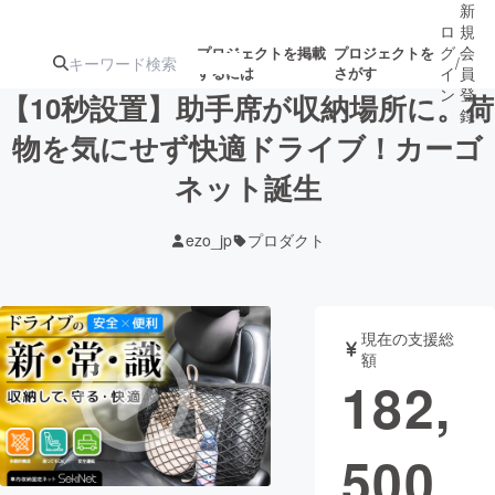
新
ロ
規
グ
会
プロジェクトを掲載
プロジェクトを
/
するには
さがす
イ
員
ン
登
【10秒設置】助手席が収納場所に。荷
録
物を気にせず快適ドライブ！カーゴ
ネット誕生
人気のプロ
注目のリ
注目の新着プロ
募集終了が近いプ
もうすぐ公開
ジェクト
ターン
ジェクト
ロジェクト
されます
ezo_jp
プロダクト
アート・写真
音楽
現在の支援総
テクノロジー・ガジェット
ゲーム・サ
額
182,
映像・映画
書籍・雑誌
500
ビジネス・起業
チャレンジ