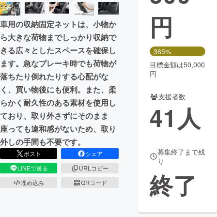
円
まちづくり・地域活性化
車用の収納固定ネットは、小物か
ら大きな荷物までしっかり収納で
CAMPFIRE for Social Good
CAMPFIRE Creation
きる広々としたスペースを確保し
365%
CAMPFIREふるさと納税
machi-ya
コミュニティ
ます。急なブレーキ時でも荷物が
目標金額は50,000
円
落ちたり倒れたりする心配がな
く、買い物後にも便利。また、柔
支援者数
らかく耐久性のある素材を使用し
41
人
ており、取り外さずにそのまま
座っても違和感がないため、取り
外しの手間も不要です。
募集終了まで残
ポスト
シェア
り
LINEで送る
URLコピー
終了
埋め込み
QRコード