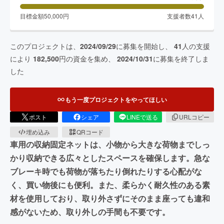
目標金額
50,000
円
支援者数
41
人
このプロジェクトは、
2024/09/29
に募集を開始し、
41
人の支援
により
182,500
円の資金を集め、
2024/10/31
に募集を終了しま
した
もう一度プロジェクトをやってほしい
ポスト
シェア
LINEで送る
URLコピー
埋め込み
QRコード
車用の収納固定ネットは、小物から大きな荷物までしっ
かり収納できる広々としたスペースを確保します。急な
ブレーキ時でも荷物が落ちたり倒れたりする心配がな
く、買い物後にも便利。また、柔らかく耐久性のある素
材を使用しており、取り外さずにそのまま座っても違和
感がないため、取り外しの手間も不要です。