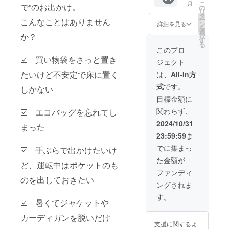
こ
月
で”のお出かけ。
料込）
販売予
の
届けす
リ
です。
定価格
タ
る予定
ー
こんなことはありません
※ 一般
より下
ン
です
詳細を見る
を
販売予
がる可
選
が、ご
か？
択
定価格
能性も
す
注文状
る
は4,420
ござい
況、製
このプロ
円（税
ます。
造工程
☑️ 買い物袋をさっと置き
ジェクト
込） ----
※デザイ
上の都
-----------
ン・仕
たいけど不安定で床に置く
合等に
は、
All-In方
------- ※
様は変
より出
式
です。
皆様の
しかない
更にな
荷時期
支援に
る可能
が遅れ
目標金額に
より量
性もご
る場合
関わらず、
☑️ エコバッグを忘れてし
産効率
ざいま
があり
が向上
す。ご
ます。
2024/10/31
まった
した場
了承く
23:59:59
ま
合、正
ださ
規販売
い。
でに集まっ
☑️ 手ぶらで出かけたいけ
価格が
※2024
た金額が
販売予
年11月
ど、運転中はポケットのも
定価格
頃にお
ファンディ
より下
のを出しておきたい
届けす
ングされま
がる可
る予定
能性も
です
す。
☑️ 暑くてジャケットや
ござい
が、ご
ます。
注文状
カーディガンを脱いだけ
※デザイ
況、製
支援に関するよ
ン・仕
造工程