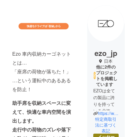
ezo_jp
Ezo 車内収納カーゴネット
日本
とは…
他に2件の
「座席の荷物が落ちた！」
プロジェク
トを掲載し
…という運転中のあるある
ています
を防止！
EZOは全て
の製品に誇
助手席を収納スペースに変
りを持って
いる北海道
えて、
快適な車内空間を演
https://www.ezo-inc.jp/
生まれのブ
特定商取引
出します。
ランドで
法に基づく
走行中の荷物のズレや落下
表記
す。いつも
メッセー