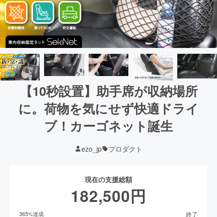
【10秒設置】助手席が収納場所
に。荷物を気にせず快適ドライ
ブ！カーゴネット誕生
ezo_jp
プロダクト
現在の支援総額
182,500
円
終了
365
%達成