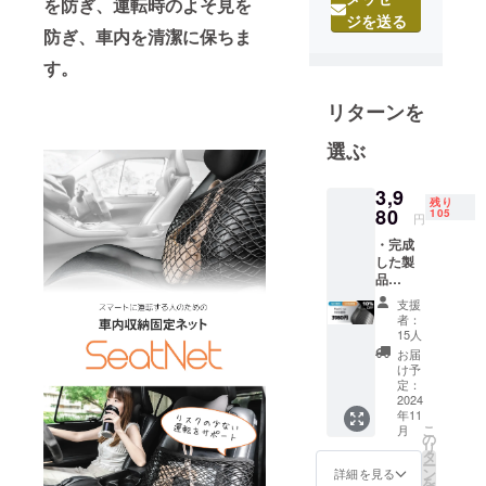
ある、いつ
を防ぎ、
運転時のよそ見を
ジを送る
の間にか
防ぎ、車内を清潔に保ちま
持ってい
す。
た。当たり
前を最高の
リターンを
パフォーマ
ンスで全て
選ぶ
のお客様へ
贈る。見て
3,9
残り
80
105
使ってご満
円
足頂ける商
・完成
した製
品を扱って
品
おります。
SekiNet
支援
× 1点 ---
者：
-----------
15人
弊社のミッ
-------- ※
お届
ションは日
表示価
け予
格は
常をよりシ
定：
（消費
2024
ンプルにす
年11
税・送
こ
月
ることで
料込）
の
リ
です。
す。プロダ
タ
ー
※ 一般
ン
詳細を見る
クトデザイ
を