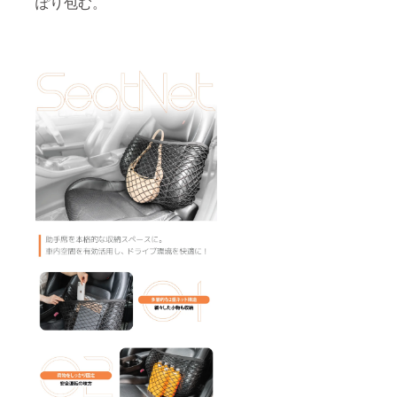
ぽり包む。