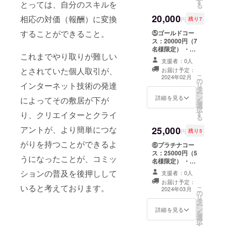
す
容】 お礼メッ
メールアドレス
とっては、自分のスキルを
せ等を行うもの
る
セージ（デジタ
宛に制作のため
とします。 注意
20,000
相応の対価（報酬）に変換
ル） ※メッセー
のテンプレート
１：本プロジェ
円
残り7
ジ機能での送付
をお送りしま
クトでは、成人
することができること。
⑤ゴールドコー
となります オー
す。 ②テンプ
向けの内容を制
ス：20000円（7
ダーメイド小説
レートに内容を
作することはで
名様限定） ・
（15000文字以
ご記入いただ
きません。 注意
これまでやり取りが難しい
20000文字以内
内） 【リターン
き、返信を確認
２：本プロジェ
支援者：0人
（文字単価1.0円
制作について】
した順番にオー
クトは個人で実
とされていた個人取引が、
お届け予定：
換算）のオー
①クラウドファ
ダーメイド小説
施しているもの
こ
2024年02月
の
ダーメイド小説
ンディング終了
を制作します。
インターネット技術の発達
であるため、制
リ
タ
をお届けする
後、対象の支援
③長文の場合は
作も当方一人で
ー
ン
コースです。
詳細を見る
者に向けてご記
によってその敷居が下が
適宜進捗報告を
行うことになり
を
選
【リターン内
入いただいた
行い、意識合わ
ます。
択
す
り、クリエイターとクライ
容】 お礼メッ
メールアドレス
せ等を行うもの
そのため、支援
る
セージ（デジタ
宛に制作のため
とします。 注意
者が多数に上っ
アントが、より簡単につな
25,000
ル） ※メッセー
のテンプレート
１：本プロジェ
円
残り5
た際はオーダー
ジ機能での送付
をお送りしま
クトでは、成人
メイド小説のお
がりを持つことができるよ
⑥プラチナコー
となります オー
す。 ②テンプ
向けの内容を制
届け時期が延び
ス：25000円（5
ダーメイド小説
レートに内容を
作することはで
る場合もござい
うになったことが、コミッ
名様限定） ・
（20000文字以
ご記入いただ
きません。 注意
ますので、
25000文字以内
内） 【リターン
き、返信を確認
ションの普及を後押しして
２：本プロジェ
あらか
支援者：0人
（文字単価1.0円
制作について】
した順番にオー
クトは個人で実
じめご了承くだ
お届け予定：
換算）のオー
①クラウドファ
いると考えております。
ダーメイド小説
施しているもの
こ
さい。 注意３：
2024年03月
の
ダーメイド小説
ンディング終了
を制作します。
であるため、制
リ
本プロジェクト
タ
をお届けする
後、対象の支援
③長文の場合は
作も当方一人で
ー
におけるオー
ン
コースです。
詳細を見る
者に向けてご記
適宜進捗報告を
行うことになり
を
ダーメイド小説
選
【リターン内
入いただいた
行い、意識合わ
ます。
択
の著作権は当方
す
容】 お礼メッ