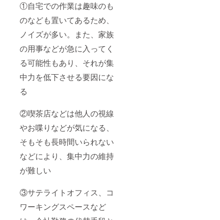
①自宅での作業は趣味のも
とします。
著作権
のなども置いてあるため、
譲渡をご希望の
場合は、当方の
ノイズが多い。また、家族
コミッションサ
イトからお問い
の用事などが急に入ってく
合わせくださ
い。
る可能性もあり、それが集
中力を低下させる要因にな
る
②喫茶店などは他人の視線
やお喋りなどが気になる、
そもそも長時間いられない
などにより、集中力の維持
が難しい
③サテライトオフィス、コ
ワーキングスペースなど