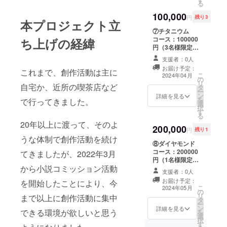
メールアドレス
せ等を行うもの
そのため、支援
る
に帰属するもの
セージ（デジタ
宛に制作のため
とします。 注意
者が多数に上っ
とします。
100,000
ル） ※メッセー
のテンプレート
１：本プロジェ
円
残り3
た際はオーダー
著作権
本プロジェクト立
ジ機能での送付
をお送りしま
クトでは、成人
メイド小説のお
譲渡をご希望の
⑦チタニウム
となります オー
す。 ②テンプ
向けの内容を制
届け時期が延び
場合は、当方の
コース：100000
ち上げの経緯
ダーメイド小説
レートに内容を
作することはで
る場合もござい
コミッションサ
円（3名様限定）
（25000文字以
ご記入いただ
きません。 注意
ますので、
イトからお問い
・50000文字以
内） 【リターン
き、返信を確認
２：本プロジェ
あらか
支援者：0人
合わせくださ
内（文字単価2.0
制作について】
した順番にオー
クトは個人で実
じめご了承くだ
い。
お届け予定：
これまで、創作活動は主に
円換算）のオー
①クラウドファ
ダーメイド小説
施しているもの
こ
さい。 注意３：
2024年04月
の
ダーメイド小説
ンディング終了
を制作します。
であるため、制
リ
本プロジェクト
自宅か、近所の喫茶店など
タ
をお届けする
後、対象の支援
③長文の場合は
作も当方一人で
ー
におけるオー
ン
コースです。
詳細を見る
者に向けてご記
適宜進捗報告を
行うことになり
を
ダーメイド小説
で行ってきました。
選
【リターン内
入いただいた
行い、意識合わ
ます。
択
の著作権は当方
す
容】 お礼メッ
メールアドレス
せ等を行うもの
そのため、支援
る
に帰属するもの
セージ（デジタ
宛に制作のため
とします。 注意
20年以上に渡って、そのよ
者が多数に上っ
とします。
200,000
ル） ※メッセー
のテンプレート
１：本プロジェ
円
残り1
た際はオーダー
著作権
ジ機能での送付
をお送りしま
うな体制で創作活動を続け
クトでは、成人
メイド小説のお
譲渡をご希望の
⑧ダイヤモンド
となります オー
す。 ②テンプ
向けの内容を制
届け時期が延び
場合は、当方の
コース：200000
てきましたが、2022年3月
ダーメイド小説
レートに内容を
作することはで
る場合もござい
コミッションサ
円（1名様限定）
（50000文字以
ご記入いただ
きません。 注意
ますので、
イトからお問い
から小説コミッション活動
・100000文字以
内） 【リターン
き、返信を確認
２：本プロジェ
あらか
支援者：0人
合わせくださ
内（文字単価2.0
制作について】
した順番にオー
クトは個人で実
じめご了承くだ
い。
お届け予定：
を開始したことにより、今
円換算）のオー
①クラウドファ
ダーメイド小説
施しているもの
こ
さい。 注意３：
2024年05月
の
ダーメイド小説
ンディング終了
を制作します。
であるため、制
リ
本プロジェクト
まで以上に創作活動に集中
タ
をお届けする
後、対象の支援
③長文の場合は
作も当方一人で
ー
におけるオー
ン
コースです。
詳細を見る
者に向けてご記
適宜進捗報告を
できる環境が欲しいと思う
行うことになり
を
ダーメイド小説
選
【リターン内
入いただいた
行い、意識合わ
ます。
択
の著作権は当方
す
容】 お礼メッ
メールアドレス
せ等を行うもの