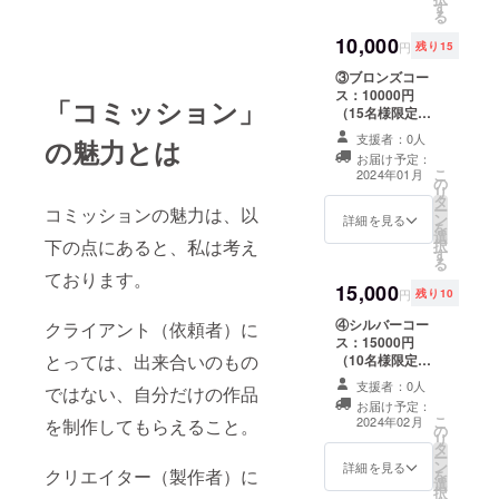
す
容】 お礼メッ
る
セージ（デジタ
10,000
ル） ※メッセー
円
残り15
ジ機能での送付
③ブロンズコー
となります オー
ス：10000円
ダーメイド小説
「コミッション」
（15名様限定）
（5000文字以
・10000文字以
内） 【リターン
支援者：0人
の魅力とは
内（文字単価1.0
制作について】
お届け予定：
円換算）のオー
①クラウドファ
こ
2024年01月
の
ダーメイド小説
ンディング終了
リ
タ
をお届けする
後、対象の支援
ー
コミッションの魅力は、以
ン
コースです。
詳細を見る
者に向けてご記
を
選
【リターン内
入いただいた
下の点にあると、私は考え
択
す
容】 お礼メッ
メールアドレス
る
セージ（デジタ
宛に制作のため
ております。
15,000
ル） ※メッセー
のテンプレート
円
残り10
ジ機能での送付
をお送りしま
④シルバーコー
クライアント（依頼者）に
となります オー
す。 ②テンプ
ス：15000円
ダーメイド小説
レートに内容を
とっては、出来合いのもの
（10名様限定）
（10000文字以
ご記入いただ
・15000文字以
内） 【リターン
き、返信を確認
支援者：0人
ではない、自分だけの作品
内（文字単価1.0
制作について】
した順番にオー
お届け予定：
円換算）のオー
①クラウドファ
ダーメイド小説
こ
2024年02月
を制作してもらえること。
の
ダーメイド小説
ンディング終了
を制作します。
リ
タ
をお届けする
後、対象の支援
③長文の場合は
ー
ン
コースです。
詳細を見る
者に向けてご記
適宜進捗報告を
クリエイター（製作者）に
を
選
【リターン内
入いただいた
行い、意識合わ
択