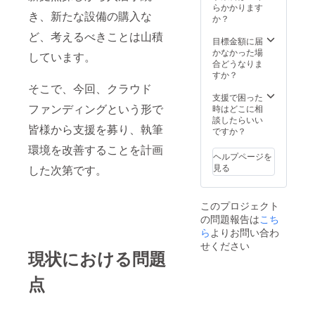
らかかります
とします。 注意
者が多数に上っ
とします。
き、新たな設備の購入な
か？
１：本プロジェ
た際はオーダー
著作権
クトでは、成人
メイド小説のお
譲渡をご希望の
ど、考えるべきことは山積
目標金額に届
向けの内容を制
届け時期が延び
場合は、当方の
かなかった場
作することはで
る場合もござい
しています。
コミッションサ
合どうなりま
きません。 注意
ますので、
イトからお問い
すか？
２：本プロジェ
あらか
合わせくださ
そこで、今回、クラウド
クトは個人で実
じめご了承くだ
い。
支援で困った
施しているもの
さい。 注意３：
ファンディングという形で
時はどこに相
であるため、制
本プロジェクト
談したらいい
作も当方一人で
におけるオー
皆様から支援を募り、執筆
ですか？
行うことになり
ダーメイド小説
ます。
の著作権は当方
環境を改善することを計画
そのため、支援
に帰属するもの
ヘルプページを
者が多数に上っ
とします。
見る
した次第です。
た際はオーダー
著作権
メイド小説のお
譲渡をご希望の
届け時期が延び
場合は、当方の
このプロジェクト
る場合もござい
コミッションサ
の問題報告は
こち
ますので、
イトからお問い
ら
よりお問い合わ
あらか
合わせくださ
じめご了承くだ
せください
い。
現状における問題
さい。 注意３：
本プロジェクト
点
におけるオー
ダーメイド小説
の著作権は当方
に帰属するもの