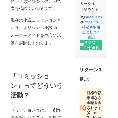
クル『徒然なる世界』の代
サークル
表を務めている者です。
『徒然なる
世界』代
ryudo0123
現在は小説コミッションと
表。2022年3
https://tsuredure-world.com/
月より小説
特定商取引
いう、オリジナル小説の
法に基づく
コミッショ
オーダーメイドを中心に活
表記
ン活動開
メッセー
動を展開しております。
始。現在ま
ジを送る
での累計実
績98件。オ
リジナル小
説から音声
リターンを
作品台本ま
「コミッショ
選ぶ
で、幅広い
ン」ってどういう
制作実績あ
り。SSから
目標金額
活動？
長編作品ま
未達なら
で、あらゆ
全額返金
されます
るタイプの
コミッションとは、「創作
(All-or-
執筆依頼に
の有償リクエスト」を指す
Nothing