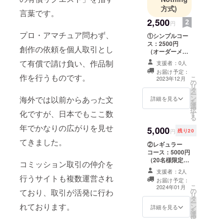
対応。お問
方式)
言葉です。
い合わせは
2,500
公式HPに
円
プロ・アマチュア問わず、
て。
①シンプルコー
ス：2500円
アイコン：
創作の依頼を個人取引とし
（オーダーメイ
若葉かずさ
ド小説のお届け
て有償で請け負い、作品制
支援者：0人
様
なし） ・「書い
お届け予定：
てほしい小説の
作を行うものです。
こ
2023年12月
の
ネタはないけ
リ
タ
ど、このプロ
ー
ン
海外では以前からあった文
ジェクトを応援
詳細を見る
を
選
したい」という
択
化ですが、日本でもここ数
す
方向けのコース
る
です。 【リター
年でかなりの広がりを見せ
5,000
ン内容】 お礼
円
残り20
メッセージ（デ
てきました。
②レギュラー
ジタル） ※メッ
コース：5000円
セージ機能での
（20名様限定）
送付となります
コミッション取引の仲介を
・5000文字以内
支援者：2人
（文字単価1.0円
行うサイトも複数運営され
お届け予定：
換算）のオー
こ
2024年01月
の
ており、取引が活発に行わ
ダーメイド小説
リ
タ
をお届けする
ー
れております。
ン
コースです。
詳細を見る
を
選
【リターン内
択