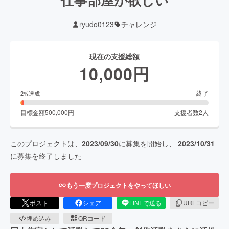
ryudo0123
チャレンジ
現在の支援総額
10,000
円
終了
2
%達成
目標金額
500,000
円
支援者数
2
人
このプロジェクトは、
2023/09/30
に募集を開始し、
2023/10/31
に募集を終了しました
もう一度プロジェクトをやってほしい
ポスト
シェア
LINEで送る
URLコピー
埋め込み
QRコード