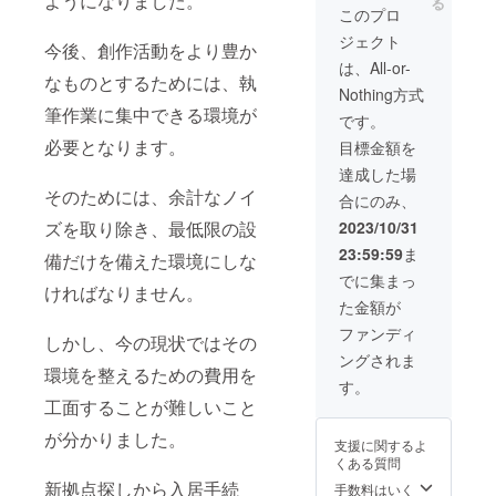
ようになりました。
そのため、支援
る
に帰属するもの
セージ（デジタ
このプロ
宛に制作のため
とします。 注意
者が多数に上っ
とします。
ル） ※メッセー
のテンプレート
１：本プロジェ
た際はオーダー
著作権
ジェクト
今後、創作活動をより豊か
ジ機能での送付
をお送りしま
クトでは、成人
メイド小説のお
譲渡をご希望の
となります オー
は、All-or-
す。 ②テンプ
向けの内容を制
届け時期が延び
場合は、当方の
なものとするためには、執
ダーメイド小説
レートに内容を
作することはで
る場合もござい
コミッションサ
Nothing方式
（100000文字以
ご記入いただ
きません。 注意
ますので、
イトからお問い
筆作業に集中できる環境が
内） 【リターン
です。
き、返信を確認
２：本プロジェ
あらか
合わせくださ
制作について】
した順番にオー
クトは個人で実
じめご了承くだ
必要となります。
い。
目標金額を
①クラウドファ
ダーメイド小説
施しているもの
さい。 注意３：
ンディング終了
達成した場
を制作します。
であるため、制
本プロジェクト
後、対象の支援
③長文の場合は
そのためには、余計なノイ
作も当方一人で
におけるオー
合にのみ、
者に向けてご記
適宜進捗報告を
行うことになり
ダーメイド小説
入いただいた
ズを取り除き、最低限の設
2023/10/31
行い、意識合わ
ます。
の著作権は当方
メールアドレス
せ等を行うもの
そのため、支援
に帰属するもの
23:59:59
ま
備だけを備えた環境にしな
宛に制作のため
とします。 注意
者が多数に上っ
とします。
のテンプレート
でに集まっ
１：本プロジェ
た際はオーダー
著作権
ければなりません。
をお送りしま
クトでは、成人
メイド小説のお
譲渡をご希望の
た金額が
す。 ②テンプ
向けの内容を制
届け時期が延び
場合は、当方の
レートに内容を
ファンディ
作することはで
る場合もござい
コミッションサ
しかし、今の現状ではその
ご記入いただ
きません。 注意
ますので、
イトからお問い
ングされま
き、返信を確認
２：本プロジェ
あらか
環境を整えるための費用を
合わせくださ
した順番にオー
す。
クトは個人で実
じめご了承くだ
い。
ダーメイド小説
工面することが難しいこと
施しているもの
さい。 注意３：
を制作します。
であるため、制
本プロジェクト
が分かりました。
③長文の場合は
作も当方一人で
におけるオー
支援に関するよ
適宜進捗報告を
行うことになり
ダーメイド小説
くある質問
行い、意識合わ
ます。
の著作権は当方
新拠点探しから入居手続
手数料はいく
せ等を行うもの
そのため、支援
に帰属するもの