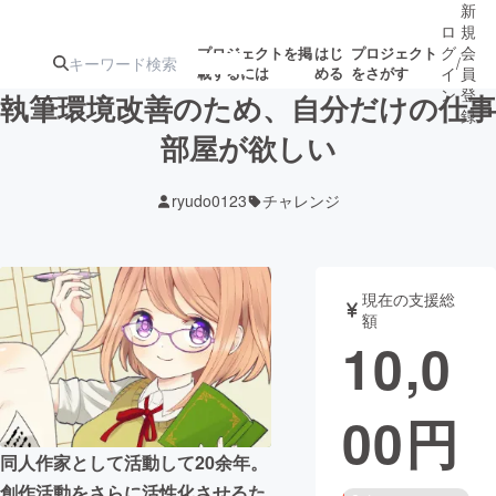
新
ロ
規
グ
会
プロジェクトを掲
はじ
プロジェクト
/
載するには
める
をさがす
イ
員
ン
登
執筆環境改善のため、自分だけの仕事
録
部屋が欲しい
人気のプロ
注目のリ
注目の新着プロ
募集終了が近いプ
もうすぐ公開
ryudo0123
チャレンジ
ジェクト
ターン
ジェクト
ロジェクト
されます
アート・写真
音楽
現在の支援総
額
10,0
テクノロジー・ガジェット
ゲーム・サ
00
円
映像・映画
書籍・雑誌
同人作家として活動して20余年。
ビジネス・起業
チャレンジ
創作活動をさらに活性化させるた