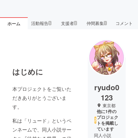
活動報告
支援者
仲間募集
コメント
ホーム
5
2
1
はじめに
ryudo0
本プロジェクトをご覧いた
123
だきありがとうございま
東京都
す。
他に1件の
プロジェク
私は「リュード」というペ
トを掲載し
ています
ンネームで、同人小説サー
同人小説