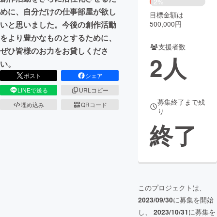
2%
めに、自分だけの仕事部屋が欲し
目標金額は
まちづくり・地域活性化
500,000円
いと思いました。今後の創作活動
をより豊かなものとするために、
支援者数
CAMPFIRE for Social Good
CAMPFIRE Creation
ぜひ皆様のお力をお貸しくださ
2
人
CAMPFIREふるさと納税
machi-ya
コミュニティ
い。
ポスト
シェア
LINEで送る
URLコピー
募集終了まで残
埋め込み
QRコード
り
終了
このプロジェクトは、
2023/09/30
に募集を開始
し、
2023/10/31
に募集を