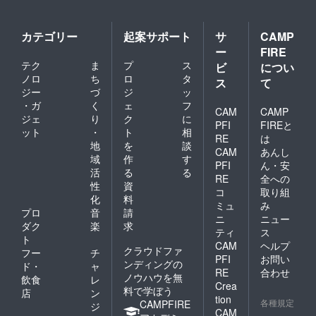
カテゴリー
起案サポート
サ
CAMP
ー
FIRE
テク
ま
プ
ス
ビ
につい
ノロ
ち
ロ
タ
ス
て
ジー
づ
ジ
ッ
・ガ
く
ェ
フ
CAM
CAMP
ジェ
り
ク
に
PFI
FIREと
ット
・
ト
相
RE
は
地
を
談
CAM
あんし
域
作
す
PFI
ん・安
活
る
る
RE
全への
性
資
コ
取り組
化
料
ミュ
み
プロ
音
請
ニ
ニュー
ダク
楽
求
ティ
ス
ト
CAM
ヘルプ
クラウドファ
フー
チ
PFI
お問い
ンディングの
ド・
ャ
RE
合わせ
ノウハウを無
飲食
レ
Crea
料で学ぼう
店
ン
tion
各種規定
CAMPFIRE
ジ
CAM