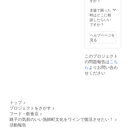
定日よ
すか？
切りと
りも遅
なりま
延いた
支援で困った
す ・当
します)
時はどこに相
社ワイ
※20
談したらいい
ナリー
歳未満
ですか？
は銚子
の者に
駅から
よる飲
ヘルプページを
徒歩2分
酒は法
見る
程度の
令で禁
ため、
止され
電車に
ていま
このプロジェクト
てお越
す。20
の問題報告は
こち
しいた
歳未満
だけま
ら
よりお問い合わ
の方は
すが交
このリ
せください
通費は
ターン
実費に
を選択
てご負
できま
担 い
せん。
ただく
前提と
トップ
>
なりま
プロジェクトをさがす
>
すので
フード・飲食店
>
ご了承
くださ
銚子の気前のいい漁師町文化をワインで復活させたい！
>
い 【内
活動報告
容】
・醸