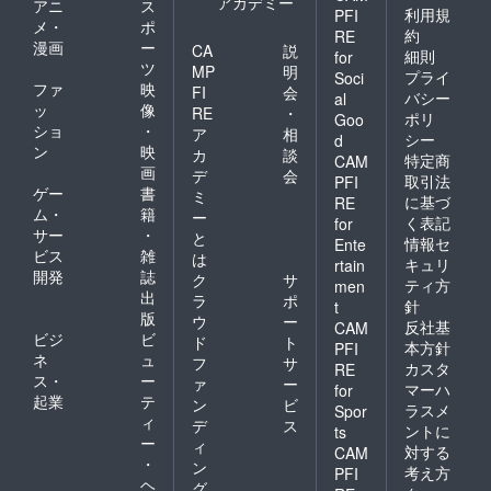
アカデミー
アニ
ス
利用規
PFI
メ・
ポ
約
RE
漫画
ー
CA
説
細則
for
ツ
MP
明
プライ
Soci
ファ
映
FI
会
バシー
al
ッ
像
RE
・
ポリ
Goo
ショ
・
ア
相
シー
d
ン
映
カ
談
特定商
CAM
画
デ
会
取引法
PFI
ゲー
書
ミ
に基づ
RE
ム・
籍
ー
く表記
for
サー
・
と
情報セ
Ente
ビス
雑
は
キュリ
rtain
開発
誌
ク
サ
ティ方
men
出
ラ
ポ
針
t
版
ウ
ー
反社基
CAM
ビジ
ビ
ド
ト
本方針
PFI
ネ
ュ
フ
サ
カスタ
RE
ス・
ー
ァ
ー
マーハ
for
起業
テ
ン
ビ
ラスメ
Spor
ィ
デ
ス
ントに
ts
ー
ィ
対する
CAM
・
ン
考え方
PFI
ヘ
グ