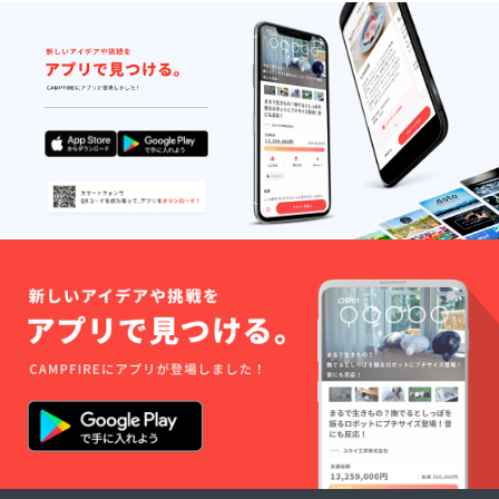
造体
験 半
日～1日
・飲
み物
・お
弁当 醸
造所住
所：銚
子市東
芝町９
番地の
１