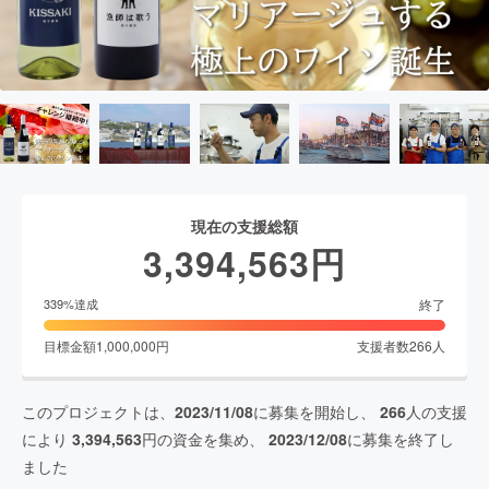
現在の支援総額
3,394,563
円
終了
339
%達成
目標金額
1,000,000
円
支援者数
266
人
このプロジェクトは、
2023/11/08
に募集を開始し、
266
人の支援
により
3,394,563
円の資金を集め、
2023/12/08
に募集を終了し
ました