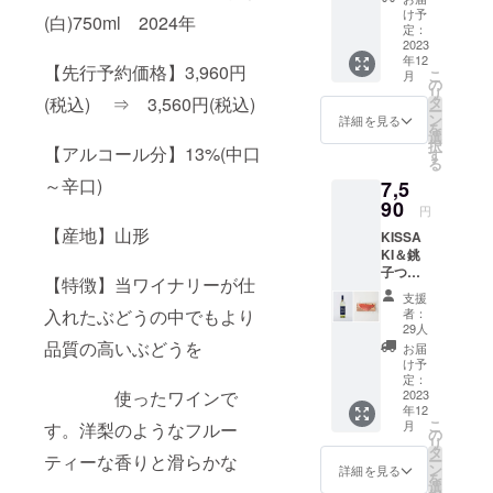
※20歳未
OFF】
自身の
け予
ン 1本
満の者
(白)750ml 2024年
8,010円
定：
晴れの
・銚
による
2023
→7,010
日、門
子の缶
飲酒は
年12
円 (送
出にお
詰 2
【先行予約価格】3,960円
法令で
こ
月
料・箱
の
召し上
缶 (※
禁止さ
リ
代・消
タ
(税込) ⇒ 3,560円(税込)
がりく
銚子葡
れてい
ー
費税込
ン
ださ
詳細を見る
萄酒醸
ます。
を
み)
選
い。
造所の
20歳未
択
【アルコール分】13%(中口
KISSA
す
【内
お気に
満の方
る
KI シャ
容】
入りを
はこの
～辛口)
7,5
ルドネ
・
チョイ
リター
90
と 漁師
KISSA
スいた
円
ンを選
は歌う
KI(白)
します)
択でき
【産地】山形
KISSA
ソー
シャル
・箱
ませ
KI＆銚
ヴィニ
ドネ 1
代 ・
ん。
子つり
ヨン・
本 ・
送料(常
【特徴】当ワイナリーが仕
きんめ
ブラ
箱代
温)
支援
セット
ン。 自
・送
者：
入れたぶどうの中でもより
※20歳未
【気前
慢の白
29人
料(常温)
満の者
いい割
品質の高いぶどうを
ワイン
※20
お届
による
1,700円
を2本
け予
歳未満
飲酒は
OFF】
定：
セット
の者に
法令で
9,290円
2023
使ったワインで
にしま
よる飲
禁止さ
年12
→7,590
した
酒は法
れてい
こ
月
す。洋梨のようなフルー
円 (送
の
【内
令で禁
ます。
リ
料・箱
タ
容】
止され
20歳未
ティーな香りと滑らかな
ー
代・消
ン
・
詳細を見る
ていま
満の方
を
費税込
選
KISSA
す。20
はこの