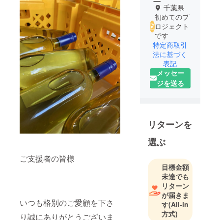
千葉県
初めてのプ
ロジェクト
です
特定商取引
法に基づく
表記
メッセー
ジを送る
リターンを
選ぶ
ご支援者の皆様
目標金額
未達でも
リターン
が届きま
いつも格別のご愛顧を下さ
す
(All-in
方式)
り誠にありがとうございま