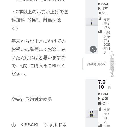
になら
KISSA
ソー
れたい
KI 1本
ヴィニ
方は、
・2本以上のお買い上げで送
セット
ヨン・
開封後
【気前
ブラン
約１時
料無料（沖縄、離島を除
支援
いい割
のマリ
間ほど
者：
1000円
アー
く）
お待ち
17人
OFF】
ジュ
いただ
お届
5,260円
セット
いた
け予
→4,260
年末からお正月にかけての
となり
定：
後、 お
円 (送
2023
ます。
召し上
お祝いの場等にてお楽しみ
年12
料・箱
ワイン
がりく
こ
月
代・消
と缶詰
の
ださ
いただければと思いますの
リ
費税込
でカ
タ
い。
ー
み) 銚子
ジュア
ン
【内
詳細を見る
で、ぜひご購入をご検討く
を
葡萄酒
ルにお
選
容】
択
醸造所
楽しみ
す
・漁
ださい。
る
のフラ
くださ
師は歌
7,0
グシッ
い。
う(白)
プワイ
10
【内
ソー
円
ンであ
容】
ヴィニ
KISSA
る
・漁
ヨン・
KI＆漁
◎先行予約対象商品
KISSA
師は歌
ブラ
師は歌
KI(白)の
う
ン 1本
う セッ
シャル
（白）
・箱
支援
ト 【気
ドネ。
ソー
代 ・
者：
前いい
贈答用
ヴィニ
131
送料(常
割
やご家
人
ヨン・
温)
① KISSAKI シャルドネ
1,000円
族、ご
ブラ
お届