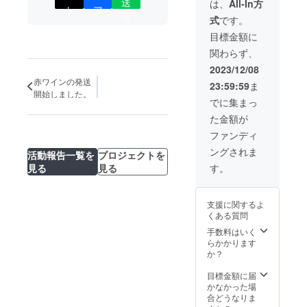
本数で
・ラ
送
は、
All-In方
ト
ア
造のス
詰合せ
ベル版
る
式
です。
ケ
をさせ
代 ・
ジュー
ていた
箱代
目標金額に
ルは状
だきま
※20
関わらず、
況によ
す。
歳未満
り変わ
※全
の者に
2023/12/08
ります
種類が
よる飲
赤ワインの発送
23:59:59
ま
ので、
完成し
酒は法
開始しました。
体験す
た段階
令で禁
でに集まっ
る工程
での発
止され
た金額が
などの
送とな
ていま
ご指定
るた
す。20
ファンディ
はでき
め、発
歳未満
ングされま
ない旨
活動報告一覧を
プロジェクトを
送時期
の方は
ご容赦
が遅く
このリ
見る
見る
す。
くださ
なる可
ターン
い ・1
能性が
を選択
回の体
ある点
できま
支援に関するよ
験につ
ご容赦
せん。
くある質問
き定員
くださ
の上限
い。
手数料はいく
が2～3
らかかります
名とな
(発酵の
か？
ります
状況に
ので、
よって
目標金額に届
定員に
は、お
かなかった場
達し次
届け予
合どうなりま
第締め