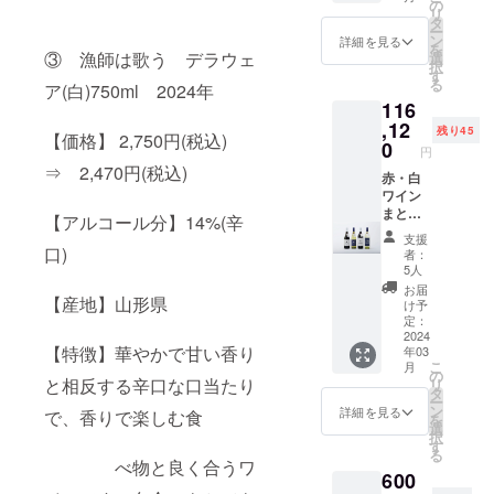
0円 (送
本 ・
の
い。
KI(白)
リ
料・箱
漁師は
タ
【内
シャル
ー
代・消
歌う(白)
ン
容】
詳細を見る
ドネ 1
を
費税込
ソー
③ 漁師は歌う デラウェ
選
・
本 ・
択
み) 白ワ
ヴィニ
す
KISSA
銚子つ
る
ア(白)750ml 2024年
インを
ヨンブ
KI
りきん
116
おまと
ラン 4
2種
め冷凍
め購入
,12
本 ・
・漁
フィー
残り45
【価格】 2,750円(税込)
される
銚子つ
0
師は歌
レ 1切
円
方向け
りきん
う 6種
・箱
⇒ 2,470円(税込)
にご用
赤・白
め冷凍
・箱
代 ・
意しま
ワイン
フィー
代 ・
送料(冷
した。
まとめ
レ 2切
送料
凍/常温)
【アルコール分】14%(辛
【内
買い
・缶
※赤ワイ
※発
支援
容】
セット
詰詰合
口)
ンの醸
送は冷
者：
・
【気前
せ 4缶
造状況
5人
凍品と
KISSA
いい割
・送
によっ
常温品
お届
KI(白)
5,000円
【産地】山形県
料(冷凍/
ては、
け予
の2つに
シャル
OFF】
常温)
定：
発送内
分かれ
ドネ 6
121,120
2024
※20歳未
容が変
ます。
【特徴】華やかで甘い香り
年03
本 ・
円
満の者
更にな
※20
こ
月
漁師は
→116,1
による
の
る可能
歳未満
と相反する辛口な口当たり
リ
歌う(白)
20円 (送
飲酒は
タ
性がご
の者に
ー
ソー
料・箱
法令で
ン
ざいま
詳細を見る
よる飲
で、香りで楽しむ食
を
ヴィニ
代・消
禁止さ
選
す。
酒は法
択
ヨンブ
費税込
れてい
す
そ
令で禁
る
ラン 6
み) 赤・
ます。
の場合
べ物と良く合うワ
止され
600
本 ・
白ワイ
20歳未
は、同
ていま