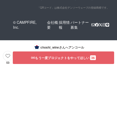
「QRコード」は株式会社デンソーウェーブの登録商標です。
© CAMPFIRE,
会社概
採用情
パートナー
Inc.
要
報
募集
choshi_wine
さんへアンコール
もう一度プロジェクトをやってほしい
36
53