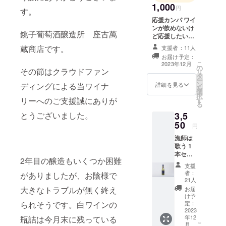
1,000
円
す。
応援カンパ ワイ
ンが飲めないけ
銚子葡萄酒醸造所 座古萬
ど応援したいな
どお気持ちをい
蔵商店です。
支援者：11人
ただけるようで
お届け予定：
したら、ご支援
こ
2023年12月
の
よろしくお願い
その節はクラウドファン
リ
タ
します。 御礼状
ー
ン
を送付させてい
詳細を見る
ディングによる当ワイナ
を
選
ただきます。
択
リーへのご支援誠にありが
す
【内容】 ・御
る
礼状
3,5
とうございました。
50
円
漁師は
歌う 1
本セッ
2年目の醸造もいくつか困難
ト 【気
支援
前いい
者：
がありましたが、お陰様で
割 500
21人
円
大きなトラブルが無く終え
お届
OFF】
け予
4,050円
定：
られそうです。白ワインの
→3,550
2023
年12
瓶詰は今月末に残っている
円 (送
こ
月