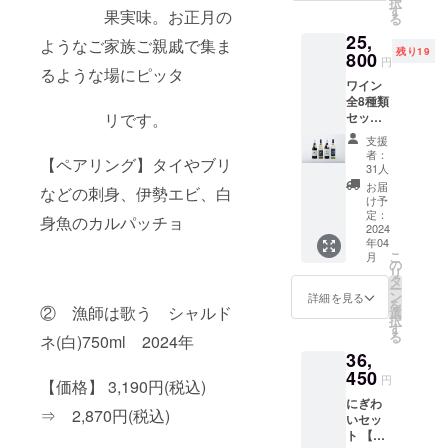
択
み) 生食
す
KI(白)
歳未満
果実味。お正月の
リター
る
用に加
シャル
の方は
ンを選
25,
工され
ドネ 1
ようなご家族ご親戚で集ま
このリ
択でき
残り19
た銚子
800
本 ・
ターン
円
ませ
つりき
るような場にピッタ
漁師は
を選択
ん。
ワイン
んめの
歌う(白)
できま
全8種類
冷凍
ソー
せん。
セット
リです。
フィー
ヴィニ
【気前
レと 銚
ヨン・
支援
いい割
子葡萄
ブラ
者：
【ペアリング】タイやブリ
2,000円
酒醸造
31人
ン 1本
OFF】
所 座古
・箱
お届
などの刺身、伊勢エビ、白
27,800
萬蔵商
け予
代 ・
円
店のフ
定：
送料(常
身魚のカルパッチョ
→25,80
2024
ラグ
温)
年04
0円 (送
シップ
※20歳未
こ
月
料・箱
ワイン
の
満の者
リ
代・消
である
タ
による
ー
費税込
KISSA
ン
詳細を見る
飲酒は
を
み) 銚子
② 漁師は歌う シャルド
KI(白)
選
法令で
択
葡萄酒
シャル
す
禁止さ
る
ネ(白)750ml 2024年
醸造
ドネの
れてい
36,
所 座
マリ
ます。
古萬蔵
450
アー
20歳未
円
【価格】 3,190円(税込)
商店が
ジュ
満の方
にぎわ
初年度
セット
はこの
⇒ 2,870円(税込)
いセッ
で醸造
です。
リター
ト 【気
する全8
銚子つ
ンを選