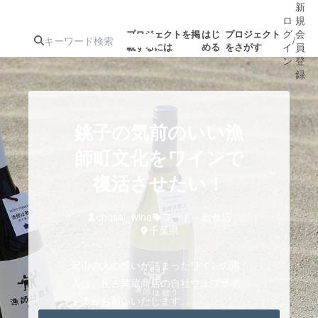
新
ロ
規
グ
会
プロジェクトを掲
はじ
プロジェクト
/
載するには
める
をさがす
イ
員
ン
登
録
人気のプロ
注目のリ
注目の新着プロ
募集終了が近いプ
もうすぐ公開
銚子の気前のいい漁
ジェクト
ターン
ジェクト
ロジェクト
されます
師町文化をワインで
復活させたい！
アート・写真
音楽
choshi_wine
フード・飲食店
テクノロジー・ガジェット
ゲーム・サ
千葉県
沢山の人の想いが詰まったワインの購
映像・映画
書籍・雑誌
入は、座古萬蔵商店の自社ウェブサイ
トよりお願いいたします。
ビジネス・起業
チャレンジ