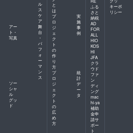
クッ
RE
ル
と
キーポ
ふる
ス
は
リシー
さと
ケ
プ
実
納税
ア
ロ
施
AD
アー
舞
ジ
事
FOR
ト・
台
ェ
例
ALL
写真
・
ク
HIO
パ
ト
KOS
フ
の
HI
ォ
作
JFA
ー
り
クラ
マ
方
ウド
ン
プ
統
ファ
ス
ロ
計
ン
ソー
ジ
デ
ディ
シャ
ェ
ー
ング
ル
ク
タ
mac
グッ
ト
hi-ya
ド
の
補助
広
金申
め
請サ
方
ポー
ト