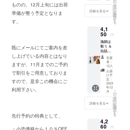
料・箱
の
リ
ものの、12月上旬には出荷
代・消
タ
ー
費税込
ン
詳細を見る
準備が整う予定となりま
を
み) 銚子
選
択
葡萄酒
す
す。
る
醸造所
4,1
のカ
ジュア
50
円
ルなブ
漁師は
ランド
歌う ＆
漁師は
既にメールにてご案内を差
缶詰
歌う(白)
し上げている内容とはなり
セット
のソー
支援
【気前
ヴィニ
者：
ますが、11月までのご予約
いい割
ヨン・
12人
700円
ブラ
お届
で割引をご用意しておりま
OFF】
ン。 ご
け予
4,850円
家族や
定：
すので、是非この機会にご
→4,150
2023
友人知
年12
円 (送
人で、
利用下さい。
こ
月
料・箱
気前よ
の
リ
代・消
くお召
タ
ー
費税込
し上が
ン
詳細を見る
を
み) 銚子
りくだ
選
択
で製造
さい。
す
る
先行予約の特典として、
された
香りを
4,2
缶詰と
よりお
漁師は
60
楽しみ
円
・小売価格から１０％OFF
歌う(白)