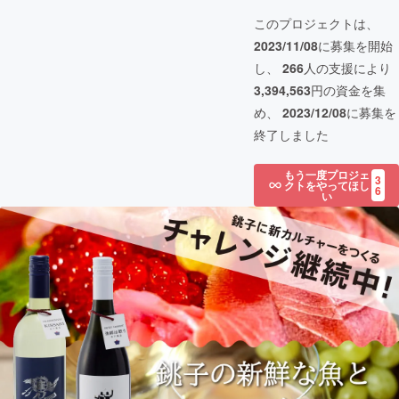
このプロジェクトは、
2023/11/08
に募集を開始
し、
266
人の支援により
3,394,563
円の資金を集
め、
2023/12/08
に募集を
終了しました
もう一度プロジェ
3
クトをやってほし
6
い