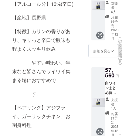
前いい
種のワ
りきん
【アルコール分】13%(辛口)
択でき
支援
割
インを
めは親
者：
ませ
2,500円
セット
潮と黒
6人
ん。
OFF】
にした
潮そし
【産地】長野県
お届
38,950
詰合せ
て利根
け予
円
です。
定：
川が交
→36,45
2023
【特徴】カリンの香りがあ
未だタ
わる銚
年12
0円 (送
ンクで
子沖で
こ
月
り、キリっと辛口で酸味も
料・箱
発酵中
の
しか取
リ
代・消
のもの
タ
れない
ー
程よくスッキリ飲み
費税込
から、
ン
脂乗り
詳細を見る
を
み) 賑や
既に瓶
選
が良い
択
かに、
詰した
す
貴重な
やすい味わい。年
る
大人数
ものま
ブラン
57,
でお楽
で含め
ド魚で
末など皆さんでワイワイ集
しみい
560
全てが
す。
円
ただく
完成次
まる場におすすめで
KISSA
白ワイ
際にお
第いち
KIと一
ンまと
使いく
早く発
緒に晴
め買い
す。
ださ
送をい
れの日
セット
い。
たしま
にお召
支援
【気前
【内
す。 飲
し上が
者：
【ペアリング】アジフラ
いい割
容】
み比べ
1人
りくだ
3,500円
・
や気分
さい。
お届
イ、ガーリックチキン、お
OFF】
KISSA
に合わ
け予
【内
60,560
KI(白)
定：
せてお
容】
刺身料理
円
2023
シャル
楽しみ
・
年12
→57,56
ドネ 4
くださ
KISSA
こ
月