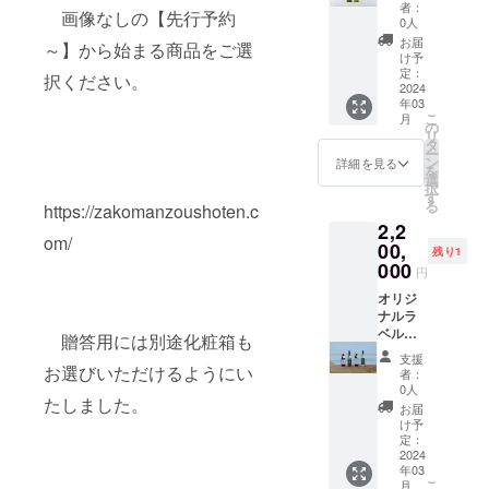
・
ご利用
本製
定日よ
者：
画像なしの【先行予約
KISSA
下さ
作 (白
りも遅
0人
KI(赤)メ
い。
のみ) 銚
延いた
お届
～】から始まる商品をご選
ル
【内
子葡萄
します)
け予
ロー 6
容】
酒醸造
定：
※20歳
択ください。
本 ・
・オ
所が醸
2024
未満の
年03
漁師は
リジナ
造した
者によ
こ
月
歌う(赤)
ルラベ
ワイン
の
る飲酒
リ
カベル
ルワイ
にお客
タ
は法令
ー
ネ・
ン 100
様オリ
ン
で禁止
詳細を見る
を
ソー
本 ・
ジナル
選
されて
択
ヴィ
ラベル
のラベ
す
いま
る
https://zakomanzoushoten.c
ニョ
デザイ
ルを作
す。20
2,2
ン 6本
ン費
成しま
歳未満
om/
・漁
・ラ
す。 会
00,
の方は
残り1
師は歌
ベル版
社での
000
このリ
円
う(赤)プ
代 ・
お手土
ターン
ティベ
箱代
産やご
オリジ
を選択
ルド 6
※20
挨拶、
ナルラ
できま
本 ・
歳未満
記念品
ベルワ
せん。
贈答用には別途化粧箱も
送料
の者に
などに
イン500
支援
※プ
よる飲
ご利用
本製
お選びいただけるようにい
者：
ティベ
酒は法
下さ
作 (赤
0人
たしました。
ルドや
令で禁
い。
＆白) 銚
お届
カベル
止され
【内
子葡萄
け予
ネ・
ていま
容】
酒醸造
定：
ソー
す。20
・オ
所が醸
2024
年03
ヴィ
歳未満
リジナ
造した
こ
月