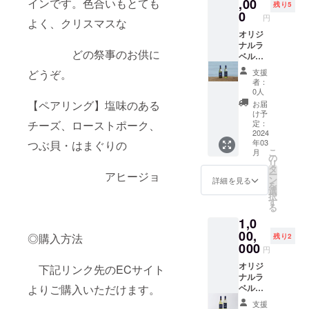
漁師は
ンをお
,00
インです。色合いもとても
満の方
様の本
す。20
残り5
歌う(白)
まとめ
はこの
0
数で詰
歳未満
円
よく、クリスマスな
デラ
購入さ
リター
合せを
の方は
ウェ
れる方
オリジ
ンを選
させて
このリ
ア 6本
向けに
ナルラ
択でき
いただ
ターン
どの祭事のお供に
・送
ご用意
ベルワ
ませ
きま
を選択
料
しまし
イン100
ん。
す。
できま
支援
どうぞ。
※20歳未
た。
本製
※全種類
せん。
者：
満の者
【内
作 (白
が完成
0人
による
容】
のみ) 銚
した段
【ペアリング】塩味のある
お届
飲酒は
・
子葡萄
階での
け予
法令で
KISSA
酒醸造
定：
チーズ、ローストポーク、
発送と
禁止さ
KI(白)
所が醸
2024
なるた
年03
つぶ貝・はまぐりの
れてい
シャル
造した
め、発
こ
月
ます。
ドネ 6
ワイン
の
送時期
リ
20歳未
本 ・
にお客
タ
が遅く
ー
アヒージョ
満の方
漁師は
様オリ
ン
なる可
詳細を見る
を
はこの
歌う(白)
ジナル
選
能性が
択
リター
ソー
のラベ
す
ある点
る
ンを選
ヴィニ
ルを作
ご容赦
1,0
択でき
ヨンブ
成しま
くださ
ませ
ラン 6
す。 会
00,
い。
◎購入方法
残り2
ん。
本 ・
社での
000
(発
円
漁師は
お手土
酵の状
歌う(白)
産やご
オリジ
下記リンク先のECサイト
況に
デラ
挨拶、
ナルラ
よって
ウェ
記念品
ベルワ
よりご購入いただけます。
は、お
ア 6本
などに
イン200
届け予
支援