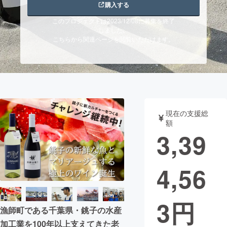
購入する
まちづくり・地域活性化
このプロジェクトは2023/12/08に募集を終了
しました。
こちらから関連ページを閲覧いただけます。
CAMPFIRE for Social Good
CAMPFIRE Creation
CAMPFIREふるさと納税
machi-ya
コミュニティ
現在の支援総
額
3,39
4,56
3
円
漁師町である千葉県・銚子の水産
加工業を100年以上支えてきた老