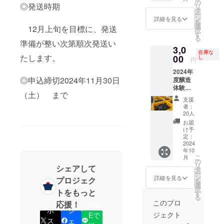
ニョン
の方は
ルラベ
ワイン
の
◎発送時期
リ
は他品
このリ
ルワイ
にお客
タ
ー
種とブ
ターン
ン 200
様オリ
ン
詳細を見る
を
レンド
を選択
本 ・
ジナル
選
12月上旬を目標に、発送
択
しての
できま
ラベル
のラベ
す
る
ご提供
せん。
デザイ
ルを作
準備が整い次第順次発送い
3,0
になる
ン費
成しま
在庫な
可能性
・ラ
す。 会
たします。
00
し
円
がござ
ベル版
社での
2024年
いま
代 ・
お手土
◎申込締切2024年11月30日
度醸造
す。
箱代
産やご
体験
※赤
※20
挨拶、
（土） まで
（弁当
ワイン
歳未満
記念品
支援
飲み物
の醸造
の者に
などに
者：
付き）
状況に
よる飲
ご利用
20人
2024年
よって
酒は法
下さ
お届
度の醸
は、発
令で禁
い。
け予
造時に
送内容
止され
【内
定：
お手伝
2024
が変更
ていま
容】
年10
いいた
になる
す。20
・オ
こ
月
だきま
可能性
歳未満
リジナ
の
リ
シェアして
す。 ・
がござ
の方は
ルラベ
タ
ー
時期は
いま
このリ
ルワイ
ン
詳細を見る
プロジェク
を
2024年
す。
ターン
ン 500
選
択
トをもっと
9月～11
を選択
本 ・
す
る
月まで
その場
できま
ラベル
このプロ
応援！
LIN
の間と
合は、
せん。
デザイ
ポ
シ
ジェクト
Eで
なりま
同様の
ン費
ス
ェ
す ・醸