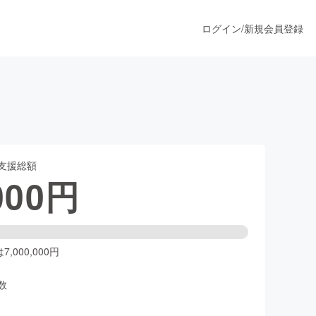
ログイン
/
新規会員登録
うすぐ公開されます
支援総額
プロダクト
000
円
ファッション
スポーツ
,000,000円
数
ア
ソーシャルグッド
人