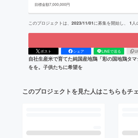
目標金額
7,000,000
円
このプロジェクトは、
2023/11/01
に募集を開始し、
1
人
ポスト
シェア
LINEで送る
U
自社生産米で育てた純国産地鶏「彩の国地鶏タマ
をを。子供たちに希望を
このプロジェクトを見た人はこちらもチ