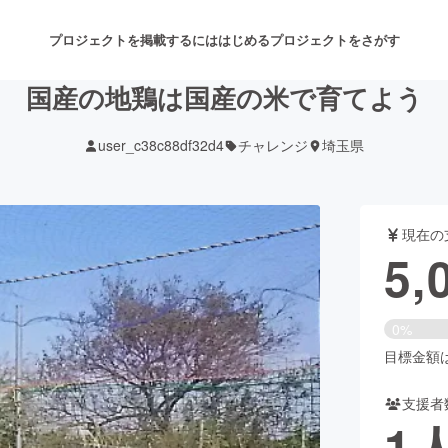
プロジェクトを掲載するには
はじめる
プロジェクトをさがす
国産の地鶏は国産の米で育てよう
user_c38c88df32d4
チャレンジ
埼玉県
注目のリターン
注目の新着プロジェクト
募集終了が近いプロジェクト
も
現在の
音楽
舞台・パフォーマンス
5,
ゲーム・サービス開発
フード・飲食店
0%
書籍・雑誌出版
アニメ・漫画
目標金額は7
支援者
チャレンジ
ビューティー・ヘルスケ
1