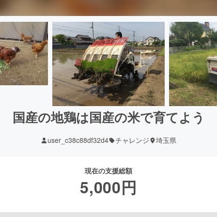
国産の地鶏は国産の米で育てよう
user_c38c88df32d4
チャレンジ
埼玉県
現在の支援総額
5,000
円