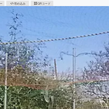
ピー
埋め込み
QRコード