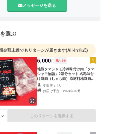
メッセージを送る
を選ぶ
標金額未達でもリターンが届きます
(All-in方式)
5,000
円
残り
99
地鶏タマシャモ冷凍味付け肉「タマ
シャモ物語」2箱分セット 名称味付
け鶏肉（しゃも肉）原材料地鶏肉、
岩塩、ブラックペッパー、料理酒、
支援者：1人
原材料原産地名埼玉県、内容量240
お届け予定：2024年02月
ｇ賞味期限保存方法、箱に記載 加
工者（有）稲垣精肉店）埼玉県毛呂
山町毛呂本郷３５－８
このリターンを選択する
る