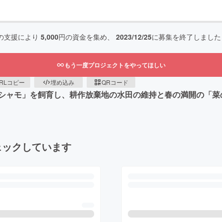
の支援により
5,000
円の資金を集め、
2023/12/25
に募集を終了しました
もう一度プロジェクトをやってほしい
RLコピー
埋め込み
QRコード
シャモ」を飼育し、耕作放棄地の水田の維持と春の満開の「菜
ェックしています