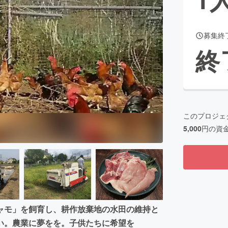
募集終
CAMPFIRE for Social Good
CAMPFIRE Creation
終
CAMPFIREふるさと納税
machi-ya
コミュニティ
このプロジェ
5,000
円の資
ャモ」を飼育し、耕作放棄地の水田の維持と
い。農業に夢をを。子供たちに希望を