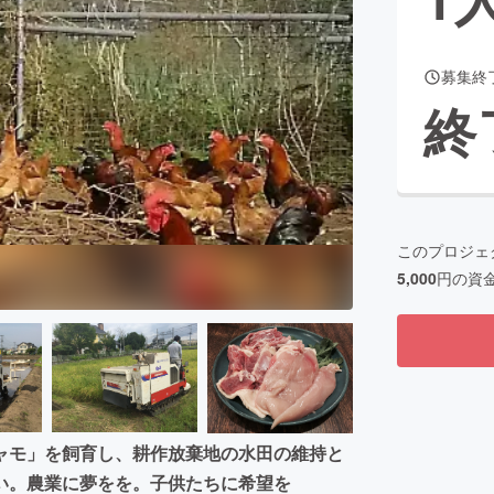
募集終
CAMPFIRE for Social Good
CAMPFIRE Creation
終
CAMPFIREふるさと納税
machi-ya
コミュニティ
このプロジェ
5,000
円の資
ャモ」を飼育し、耕作放棄地の水田の維持と
い。農業に夢をを。子供たちに希望を