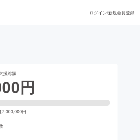
ログイン
/
新規会員登録
うすぐ公開されます
支援総額
プロダクト
000
円
ファッション
スポーツ
,000,000円
数
ア
ソーシャルグッド
人