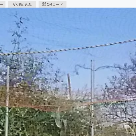
ピー
埋め込み
QRコード