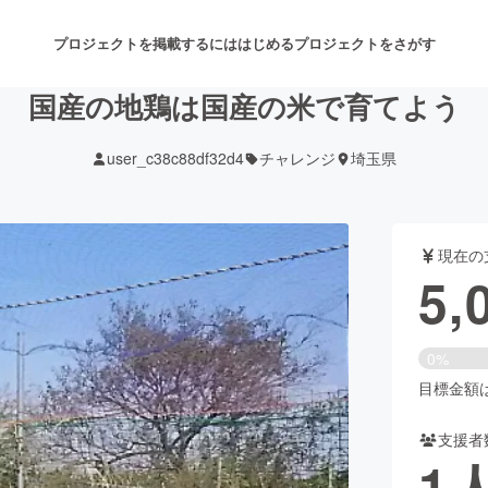
プロジェクトを掲載するには
はじめる
プロジェクトをさがす
国産の地鶏は国産の米で育てよう
user_c38c88df32d4
チャレンジ
埼玉県
注目のリターン
注目の新着プロジェクト
募集終了が近いプロジェクト
も
現在の
音楽
舞台・パフォーマンス
5,
ゲーム・サービス開発
フード・飲食店
0%
書籍・雑誌出版
アニメ・漫画
目標金額は7
支援者
チャレンジ
ビューティー・ヘルスケ
1