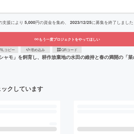
の支援により
5,000
円の資金を集め、
2023/12/25
に募集を終了しました
もう一度プロジェクトをやってほしい
RLコピー
埋め込み
QRコード
シャモ」を飼育し、耕作放棄地の水田の維持と春の満開の「菜
ェックしています