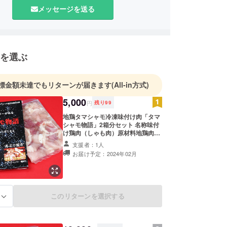
メッセージを送る
を選ぶ
標金額未達でもリターンが届きます
(All-in方式)
5,000
円
残り
99
地鶏タマシャモ冷凍味付け肉「タマ
シャモ物語」2箱分セット 名称味付
け鶏肉（しゃも肉）原材料地鶏肉、
岩塩、ブラックペッパー、料理酒、
支援者：1人
原材料原産地名埼玉県、内容量240
お届け予定：2024年02月
ｇ賞味期限保存方法、箱に記載 加
工者（有）稲垣精肉店）埼玉県毛呂
山町毛呂本郷３５－８
このリターンを選択する
る