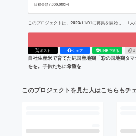
目標金額
7,000,000
円
このプロジェクトは、
2023/11/01
に募集を開始し、
1
人
ポスト
シェア
LINEで送る
U
自社生産米で育てた純国産地鶏「彩の国地鶏タマ
をを。子供たちに希望を
このプロジェクトを見た人はこちらもチ