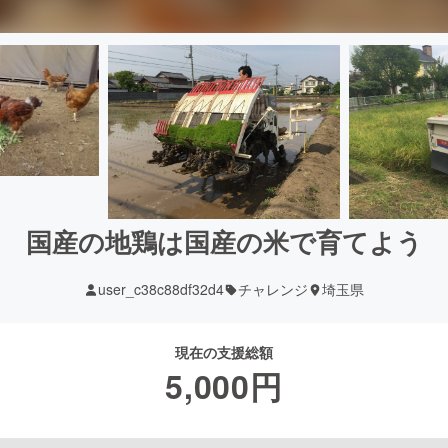
国産の地鶏は国産の米で育てよう
user_c38c88df32d4
チャレンジ
埼玉県
現在の支援総額
5,000
円