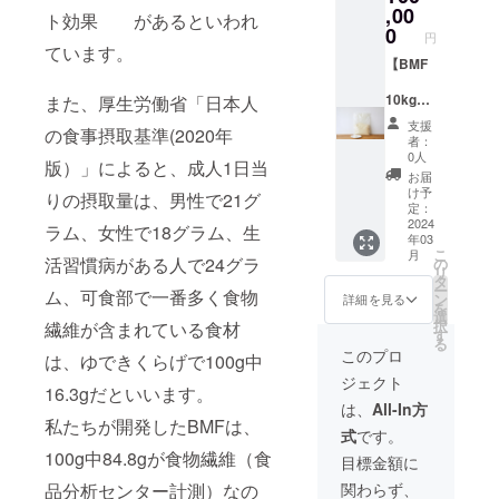
格で
り1か月
くる
のミッ
,00
ときの
・内容
出水に
ト効果 があるといわれ
す。 ※
・原材
み、
クス粉
違和感
0
量：
ハーブ
写真は
円
料：
アーモ
です。
もない
BMF
ています。
を混ぜ
イメー
■プレー
ンドを
小麦粉
【BMF
ので、
1kg（1
て作っ
ジで
ンクッ
含む）
に対
他の食
kg×1
ていま
す。
キー：
※送料込
し、5%
10kg】
また、厚生労働省「日本人
材の味
袋） ・
す。 ポ
小麦粉
みの価
のBMF
竹を食
を損な
サイ
ケット
支援
（小麦
格で
の食事摂取基準(2020年
を配合
べられ
わず
ズ：約
サイズ
者：
（国
す。 ※
してい
るよう
に、簡
41cm×
0人
で持ち
産））
版）」によると、成人1日当
写真は
ます。
に、粉
単に食
39cm
運びに
お届
、バ
イメー
BMFに
砕・二
物繊維
・保存
け予
も便利
りの摂取量は、男性で21グ
ター、
ジで
は、他
次加工
を摂取
定：
方法：
です。
砂糖
す。
食材に
を施し
2024
できま
常温 ・
ラム、女性で18グラム、生
・内容
（きび
年03
比べて
精製し
す。 不
賞味期
量：
砂
こ
月
豊富に
た竹の
溶性の
活習慣病がある人で24グラ
の
限：6か
BMF入
糖）、
リ
食物繊
パウ
ため、
タ
月（未
りプ
アーモ
ー
ム、可食部で一番多く食物
維が含
ダーで
様々な
ン
開封）
詳細を見る
レーン
ンド
を
まれて
す。
食材と
選
※送料込
クッ
プード
択
繊維が含まれている食材
いるた
BMFに
組み合
す
みの価
キー 4
ル、
る
め、少
は、他
わせて
格で
このプロ
個×6袋
は、ゆできくらげで100g中
BMF、
量で1日
食材に
お楽し
す。 ※
牛乳、
ジェクト
に必要
比べて
みくだ
写真は
16.3gだといいます。
岩塩
な食物
豊富に
さい。
イメー
は、
All-In方
BMF入
繊維を
食物繊
・内容
私たちが開発したBMFは、
ジで
りチョ
式
です。
摂取す
維が含
量：
す。
コクッ
ること
まれて
100g中84.8gが食物繊維（食
BMF
目標金額に
キー
（一部
ができ
いるた
2kg（1
4個×6
に小
関わらず、
品分析センター計測）なの
ます。
め、少
kg×2
袋