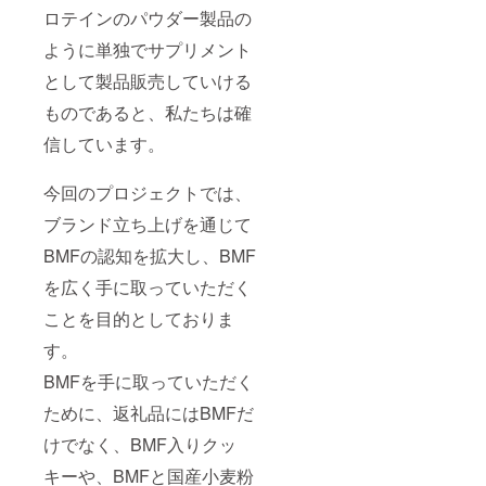
ロテインのパウダー製品の
ん。
・高
ように単独でサプリメント
温や直
射日光
として製品販売していける
のあた
る場所
ものであると、私たちは確
は避け
て保管
信しています。
し、開
封後は
今回のプロジェクトでは、
速やか
に使用
ブランド立ち上げを通じて
くださ
い。 ・
BMFの認知を拡大し、BMF
成分：
バン
を広く手に取っていただく
ブー
ウォー
ことを目的としておりま
ター、
ラベン
す。
ダーエ
BMFを手に取っていただく
キス、
ペパー
ために、返礼品にはBMFだ
ミント
エキス
けでなく、BMF入りクッ
・容
量：
キーや、BMFと国産小麦粉
38ml ※