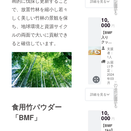
画的に伐採し更新すること
精製し
に、5%
ン
りチョ
詳細を見る
を
たBMF
のBMF
選
コクッ
択
で、放置竹林を縮小し若々
と、
を配合
す
キー
る
100％国
してい
4個×3
しく美しい竹林の景観を保
10,
産小麦
ます。
袋 ・保
のミッ
000
BMFは
存方
ち、地球環境と資源サイク
円
クス粉
整腸作
法：直
【BMF
です。
用・免
ルの両面で大いに貢献でき
射日光
入り
小麦粉
疫賦活
と高温
クッ
に対
ると確信しています。
に効果
多湿を
キー2箱
し、5%
がある
避けて
支援
＋竹ス
のBMF
といわ
冷暗所
者：
プレー2
を配合
れてい
1人
にて保
本】 食
してい
る食物
存して
お届
物繊維
ます。
繊維を
け予
くださ
を豊富
BMFに
定：
豊富に
い。 ・
に含む
2024
は、他
含みま
消費期
年03
BMFを
食材に
す。 竹
限：製
こ
月
使った
比べて
の
スプ
造日よ
リ
クッ
豊富に
タ
レー
り1か月
ー
キー
食物繊
ン
は、抗
詳細を見る
・原材
を
と、竹
維が含
選
酸性・
料：
択
の抽出
まれて
す
消臭・
■プレー
食用竹パウダー
る
水と
いるた
リラッ
ンクッ
10,
ハーブ
め、少
クス効
キー：
「BMF」
からで
000
量で1日
果を促
小麦粉
円
きたス
に必要
すスプ
（小麦
【BMF
プレー
な食物
レーで
（国
1kg】
をセッ