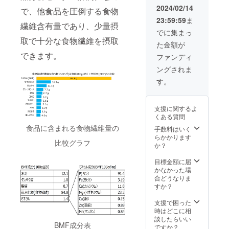
麦、乳
青臭さ
量で1日
袋） ・
2024/02/14
成分、
で、他食品を圧倒する食物
や口に
に必要
サイ
竹
アーモ
23:59:59
ま
入れた
な食物
ズ：約
スプ
繊維含有量であり、少量摂
ンドを
ときの
繊維を
41cm×
でに集まっ
レー
含む）
違和感
摂取す
39cm
取で十分な食物繊維を摂取
38ml×2
■チョ
た金額が
もない
ること
・保存
本 [BMF
コクッ
ので、
ができ
できます。
方法：
ファンディ
入り
キー：
他の食
ます。
常温 ・
クッ
小麦粉
ングされま
材の味
青臭さ
賞味期
キー] ・
（小麦
を損な
や口に
限：6か
す。
保存方
（国
わず
入れた
月（未
法：直
産））
に、簡
ときの
開封）
射日光
、バ
単に食
違和感
※送料込
と高温
ター、
支援に関するよ
物繊維
もない
みの価
多湿を
砂糖、
くある質問
を摂取
ので、
格で
避けて
有機
食品に含まれる食物繊維量の
できま
他の食
す。 ※
手数料はいく
冷暗所
チョコ
す。 通
材の味
写真は
らかかります
にて保
レー
比較グラフ
常の小
を損な
イメー
か？
存して
ト、有
麦粉と
わず
ジで
くださ
機くる
同様に
に、簡
す。
目標金額に届
い。 ・
み、
お使い
単に食
かなかった場
消費期
アーモ
いただ
物繊維
合どうなりま
限：製
ンド
けま
を摂取
すか？
造日よ
プード
す。 ・
できま
り1か月
ル、
内容
す。 不
支援で困った
・原材
BMF、
量：
溶性の
時はどこに相
料：
有機コ
BMFと
ため、
談したらいい
■プレー
コア、
BMF成分表
小麦の
様々な
ですか？
ンクッ