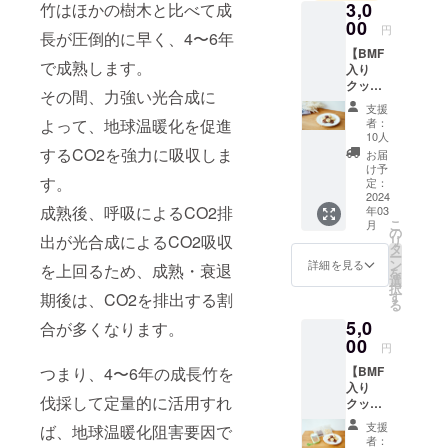
3,0
竹はほかの樹木と比べて成
し、研究開
00
発に励んで
円
長が圧倒的に早く、4〜6年
います。
【BMF
で成熟します。
入り
クッ
その間、力強い光合成に
キー 1
支援
箱】 食
者：
よって、地球温暖化を促進
物繊維
10人
を豊富
するCO2を強力に吸収しま
お届
に含む
け予
BMFを
す。
定：
使った
2024
成熟後、呼吸によるCO2排
年03
クッ
こ
月
キーで
の
出が光合成によるCO2吸収
リ
す。
タ
ー
100％国
ン
詳細を見る
を上回るため、成熟・衰退
を
産の小
選
択
麦粉
す
期後は、CO2を排出する割
る
に、5%
5,0
のBMF
合が多くなります。
を配合
00
円
してい
【BMF
つまり、4〜6年の成長竹を
ます。
入り
BMFは
伐採して定量的に活用すれ
クッ
整腸作
キー1箱
用・免
支援
ば、地球温暖化阻害要因で
＋竹ス
疫賦活
者：