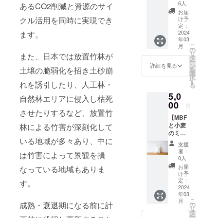
プレー1
に効果
6人
あるCO2削減と資源のサイ
本】 食
がある
お届
物繊維
といわ
け予
クル活用を同時に実現でき
を豊富
れてい
定：
に含む
2024
ます。
る食物
年03
BMHを
繊維を
こ
月
使った
豊富に
の
リ
また、日本では放置竹林が
クッ
含みま
タ
ー
キー
す。 環
ン
詳細を見る
を
土壌の脆弱化を招き土砂崩
と、竹
境にも
選
択
の抽出
健康に
す
れを誘引したり、人工林・
る
水と
もよい
5,0
ハーブ
クッ
自然林エリアに侵入し枯死
からで
00
キーを
円
きたス
お楽し
させたりするなど、放置竹
【MBF
プレー
みくだ
と小麦
林による竹害が深刻化して
をセッ
さい。
のミッ
トにし
・内容
いる地域が多々あり、中に
クス
てお送
量：
支援
粉
りいた
BMF入
者：
は竹害によって景観を損
1kg】
しま
りプ
0人
竹を食
す。 竹
レーン
お届
なっている地域もありま
べられ
クッ
クッ
け予
るよう
キー
定：
キー 4
す。
に、粉
2024
は、
個×3袋
年03
砕・二
100％国
こ
月
次加工
産の小
成熟・衰退期になる前に計
の
リ
を施し
麦粉
タ
BMF入
ー