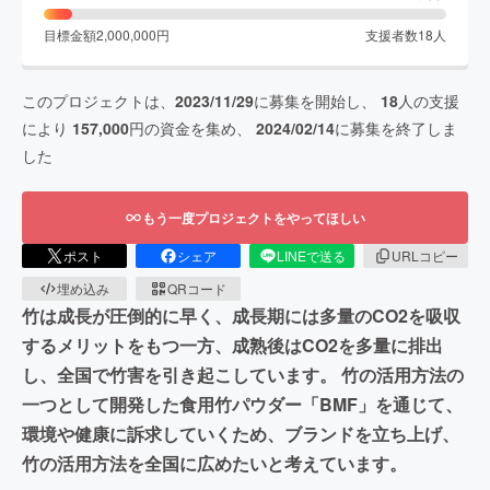
目標金額
2,000,000
円
支援者数
18
人
このプロジェクトは、
2023/11/29
に募集を開始し、
18
人の支援
により
157,000
円の資金を集め、
2024/02/14
に募集を終了しま
した
もう一度プロジェクトをやってほしい
ポスト
シェア
LINEで送る
URLコピー
埋め込み
QRコード
竹は成長が圧倒的に早く、成長期には多量のCO2を吸収
するメリットをもつ一方、成熟後はCO2を多量に排出
し、全国で竹害を引き起こしています。 竹の活用方法の
一つとして開発した食用竹パウダー「BMF」を通じて、
環境や健康に訴求していくため、ブランドを立ち上げ、
竹の活用方法を全国に広めたいと考えています。