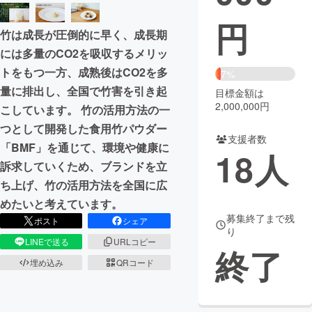
円
まちづくり・地域活性化
竹は成長が圧倒的に早く、成長期
には多量のCO2を吸収するメリッ
CAMPFIRE for Social Good
CAMPFIRE Creation
トをもつ一方、成熟後はCO2を多
7%
CAMPFIREふるさと納税
machi-ya
コミュニティ
量に排出し、全国で竹害を引き起
目標金額は
2,000,000円
こしています。 竹の活用方法の一
つとして開発した食用竹パウダー
支援者数
「BMF」を通じて、環境や健康に
18
人
訴求していくため、ブランドを立
ち上げ、竹の活用方法を全国に広
めたいと考えています。
募集終了まで残
ポスト
シェア
り
LINEで送る
URLコピー
終了
埋め込み
QRコード