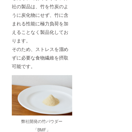
てふき
す。
す。
■チョ
取って
社の製品は、竹を竹炭のよ
コクッ
ご使用
キー：
うに炭化物にせず、竹に含
くださ
小麦粉
い。
まれる性能に極力負荷を加
（小麦
・食
（国
用/飲用
えることなく製品化してお
産））
に使用
、バ
しない
ります。
ター、
でくだ
砂糖、
さい。
そのため、ストレスを溜め
有機
（目に
チョコ
ずに必要な食物繊維を摂取
入らぬ
レー
ようご
可能です。
ト、有
注意く
機くる
ださ
み、
い）
アーモ
・天
ンド
然成分
プード
だけで
ル、
作られ
BMF、
ている
有機コ
ため、
コア、
変色や
牛乳、
沈殿物
岩塩
が発生
弊社開発の竹パウダー
する場
合があ
「BMF」