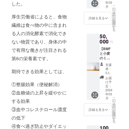
す。 ・
りチョ
（小麦
年03
した。
次加工
ができ
る食物
内容
コクッ
（国
こ
月
を施し
ます。
の
繊維を
量：
キー
産））
リ
精製し
青臭さ
タ
豊富に
BMFと
4個×3
、バ
ー
厚生労働省によると、食物
た竹の
や口に
ン
含みま
詳細を見る
小麦の
袋
ター、
を
パウ
入れた
選
す。 環
ミック
繊維は食べ物の中に含まれ
砂糖、
択
ダーで
ときの
す
境にも
ス粉
竹
有機
る
す。
違和感
健康に
1kg ・
る人の消化酵素で消化でき
スプ
チョコ
50,
BMFに
もない
もよい
サイ
レー
レー
は、他
000
ので、
ない物質であり、身体の中
クッ
ズ：約
円
38ml×1
ト、有
食材に
他の食
キーを
47cm×
本 [BMF
機くる
【BMF
比べて
で有用な働きが注目される
材の味
お楽し
32cm
入り
み、
と小麦
豊富に
を損な
みくだ
・保存
クッ
アーモ
第6の栄養素です。
のミッ
食物繊
わず
さい。
方法：
キー] ・
ンド
クス
維が含
に、簡
竹スプ
常温 ・
支援
保存方
プード
粉
まれて
単に食
レー
者：
賞味期
法：直
ル、
期待できる効果としては、
10kg】
いるた
物繊維
0人
は、抗
限：6か
射日光
BMF、
竹を食
め、少
を摂取
酸性・
お届
月（未
と高温
有機コ
べられ
量で1日
できま
け予
消臭・
開封）
①整腸効果（便秘解消）
多湿を
コア、
るよう
に必要
定：
す。 不
リラッ
・原材
避けて
牛乳、
に、粉
2024
な食物
溶性の
クス効
②血糖値の上昇を緩やかに
料：小
冷暗所
岩塩
年03
砕・二
繊維を
ため、
果を促
麦粉
にて保
こ
月
次加工
摂取す
の
する効果
様々な
すスプ
（小麦
存して
リ
を施し
ること
タ
食材と
レーで
（国
くださ
ー
精製し
③血中コレステロール濃度
ができ
ン
組み合
詳細を見る
す。
産））
い。 ・
を
（一部
たBMF
ます。
選
わせて
BMFを
、BMF
消費期
択
に小
の低下
と、
青臭さ
す
お楽し
作る際
※送料込
限：製
る
麦、乳
100％国
や口に
みくだ
に精製
みの価
造日よ
④食べ過ぎ防止やダイエッ
成分、
100
産小麦
入れた
さい。
する抽