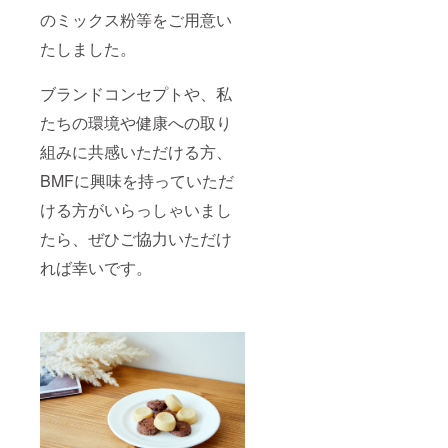
送料込
のミックス粉等をご用意い
みの価
たしました。
格で
す。 ※
写真は
ブランドコンセプトや、私
イメー
ジで
たちの環境や健康への取り
す。 ※
竹スプ
組みに共感いただける方、
レーの
ケース
BMFに興味を持っていただ
カラー
ける方がいらっしゃいまし
はお選
びいた
たら、ぜひご協力いただけ
だけま
せん。
れば幸いです。
ご了承
くださ
い。