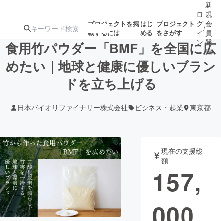
新
ロ
規
グ
会
プロジェクトを掲
はじ
プロジェクト
/
載するには
める
をさがす
イ
員
ン
登
食用竹パウダー「BMF」を全国に広
録
めたい｜地球と健康に優しいブラン
ドを立ち上げる
人気のプロ
注目のリ
注目の新着プロ
募集終了が近いプ
もうすぐ公開
ジェクト
ターン
ジェクト
ロジェクト
されます
日本バイオリファイナリー株式会社
ビジネス・起業
東京都
アート・写真
音楽
現在の支援総
テクノロジー・ガジェット
ゲーム・サ
額
157,
映像・映画
書籍・雑誌
000
ビジネス・起業
チャレンジ