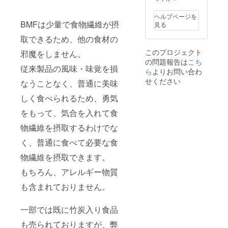
牛乳、
ミック
食材と
キー：
岩塩
ス粉
組み合
小麦粉
ヘルプページを
10kg ・
わせて
BMFは少量で食物繊維が摂
（小麦
見る
サイ
お楽し
（国
ズ：約
みくだ
取できるため、他の食材の
産））
（一部
47cm×
さい。
、バ
に小
このプロジェクト
邪魔をしません。
32cm
・内容
ター、
麦、乳
の問題報告は
こち
・保存
量：
砂糖
成分、
従来製品の風味・味覚を損
方法：
BMF
ら
よりお問い合わ
（きび
くる
常温 ・
10kg ・
せください
砂
なうことなく、普通に美味
み、
賞味期
サイ
糖）、
アーモ
限：6か
ズ：約
しく食べられるため、勇気
アーモ
ンドを
月（未
41cm×
ンド
含む）
開封）
39cm
をもって、気合を入れて食
プード
[竹スプ
・原材
・保存
ル、
レー] ・
物繊維を摂取するわけでな
料：小
方法：
BMF、
使用方
麦粉
常温 ・
牛乳、
法、使
く、普通に食べて必要な食
（小麦
賞味期
岩塩
用上の
（国
限：6か
物繊維を摂取できます。
注意事
産））
月（未
項 ・
、BMF
開封）
もちろん、アレルギー物質
直接ス
※送料込
※送料込
（一部
プレー
みの価
みの価
も含まれておりません。
に小
もしく
格で
格で
麦、乳
は乾い
す。 ※
す。 ※
成分、
た布に
写真は
写真は
一部では既に竹炭入り食品
アーモ
スプ
イメー
イメー
ンドを
レーし
も売られておりますが、弊
ジで
ジで
含む）