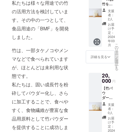
繊維を
す。
産））
私たちは様々な用途での竹
竹を食
トにし
摂取す
BMFを
、バ
べられ
てお送
ること
作る際
の活用方法を検討していま
ター、
支援
るよう
りいた
ができ
に精製
者：
砂糖
に、粉
しま
ます。
2人
す。その中の一つとして、
する抽
（きび
砕・二
す。 竹
青臭さ
出水に
お届
砂
次加工
食品用途の「BMF」を開発
クッ
や口に
け予
ハーブ
糖）、
を施し
キー
定：
入れた
を混ぜ
アーモ
しました。
精製し
2024
は、
ときの
て作っ
ンド
年03
た竹の
100％国
違和感
ていま
プード
こ
月
パウ
産の小
の
もない
す。 ポ
ル、
リ
竹は、一部タケノコやメン
ダーで
麦粉
タ
ので、
ケット
BMF、
ー
す。
に、
ン
他の食
詳細を見る
サイズ
牛乳、
マなどで食べられています
を
BMFに
100％国
選
材の味
で持ち
岩塩
択
は、他
産の小
す
を損な
が、ほとんどは未利用な状
運びに
る
食材に
麦粉
わず
も便利
20,
比べて
に、5%
態です。
に、簡
です。
豊富に
000
のBMF
単に食
・内容
円
（一部
私たちは、固い成長竹を粉
食物繊
を配合
物繊維
量：
に小
【竹パ
維が含
してい
を摂取
BMF入
麦、乳
砕してパウダー化し、さら
ウ
まれて
ます。
できま
りプ
成分、
ダー
いるた
BMFは
す。 通
レーン
アーモ
に加工することで、食べや
1kg×2
め、少
整腸作
常の小
クッ
支援
ンドを
袋】 竹
量で1日
用・免
麦粉と
者：
キー 4
すく、食物繊維が豊富な食
含む）
を食べ
に必要
疫賦活
0人
同様に
個×3袋
■チョ
られる
な食物
に効果
品用原料として竹パウダー
お使い
お届
コクッ
よう
繊維を
がある
け予
いただ
キー：
に、粉
摂取す
定：
を提供することに成功しま
といわ
けま
BMF入
小麦粉
砕・二
2024
ること
れてい