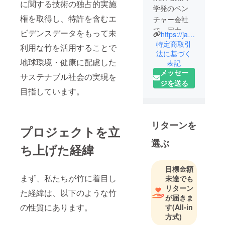
に関する技術の独占的実施
学発のベン
権を取得し、特許を含むエ
チャー会社
で、同大の
ビデンスデータをもって未
https://japan-biorefinery.co.jp/
竹に関する
特定商取引
利用な竹を活用することで
特許を含め
法に基づく
地球環境・健康に配慮した
表記
た研究開発
メッセー
成果の専用
サステナブル社会の実現を
ジを送る
実施権を取
目指しています。
得していま
す。
国内竹をサ
リターンを
プロジェクトを立
イクル活用
すること
選ぶ
ち上げた経緯
で、CO2削
減をはじめ
目標金額
とする環境
まず、私たちが竹に着目し
未達でも
対策や健
リターン
た経緯は、以下のような竹
康、持続可
が届きま
の性質にあります。
す
(All-in
能社会への
方式)
訴求を目指