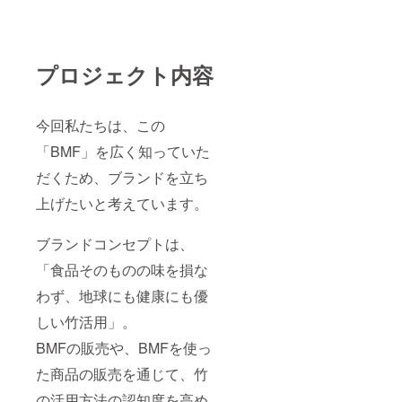
ります
（一部
が、効
に小
果に変
麦、乳
化はあ
成分、
りませ
プロジェクト内容
くる
ん。
み、
・高
アーモ
温や直
ンドを
射日光
今回私たちは、この
含む）
のあた
[竹スプ
る場所
「BMF」を広く知っていた
レー] ・
は避け
使用方
だくため、ブランドを立ち
て保管
法、使
し、開
用上の
上げたいと考えています。
封後は
注意事
速やか
項 ・
に使用
ブランドコンセプトは、
直接ス
くださ
プレー
い。 ・
「食品そのものの味を損な
もしく
成分：
は乾い
バン
わず、地球にも健康にも優
た布に
ブー
スプ
ウォー
しい竹活用」。
レーし
ター、
てふき
BMFの販売や、BMFを使っ
ラベン
取って
ダーエ
た商品の販売を通じて、竹
ご使用
キス、
くださ
ペパー
の活用方法の認知度を高め
い。