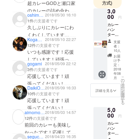
超カレーGODと瀬口家
方式)
のカレーの詰め合わせ
3,0
oshima keita
2018/05/30 16:10
00
があれば、嬉しかった
円
1件
の支援者です
カレー
です。
久しぶりにカレーにわ
ハン
頑張ってください！
くわくしています
ター協
KogaMaboo
2018/05/10 22:27
会と瀬
(*'ω'*)
支援
口家の
12件
の支援者です
者：
頑張ってください！
カレー
10人
いつも感謝です！応援
コラボ
お届
しています！頑張って
「超カ
け予
gogami
2018/05/09 22:12
レー
定：
ください！HATASHIAI
3件
の支援者です
GOD」
2018
王者MASATOKOGA
年08
2食分
応援しています！頑
こ
月
（レシ
の
リ
張ってください！
ピも提
タ
ー
DaikiOwO
2018/05/09 16:33
供） カ
ン
詳細を見る
を
10件
の支援者です
レー★
選
択
ハン
応援しています！頑
す
る
ター風
張ってください！
5,0
になれ
aimomo119
2018/05/03 14:57
る頭巻
00
円
12件
の支援者です
きカ
カレー
レー
前回のカレーも美味し
ハン
PDF
かったです！応援してい
ター協
データ
seguchike
2018/04/23 16:35
会と瀬
を送付