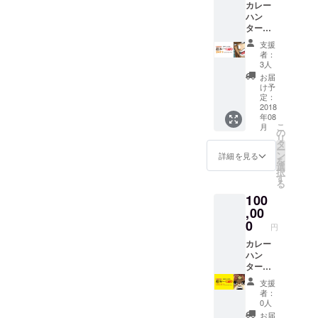
カレー
レー
ハン
PDF
ター協
データ
会と瀬
を送付
支援
口家の
しま
者：
カレー
す。 ※
3人
コラボ
レトル
お届
「超カ
トカ
け予
レー
レーで
定：
GOD」
2018
す。
年08
24食分
こ
月
（レシ
の
リ
ピも提
タ
ー
供） カ
ン
詳細を見る
を
レー★
選
択
ハン
す
る
ター風
100
になれ
る頭巻
,00
きカ
0
円
レー
PDF
カレー
データ
ハン
を送付
ター協
しま
会と瀬
支援
す。 ※
口家の
者：
レトル
カレー
0人
トカ
コラボ
お届