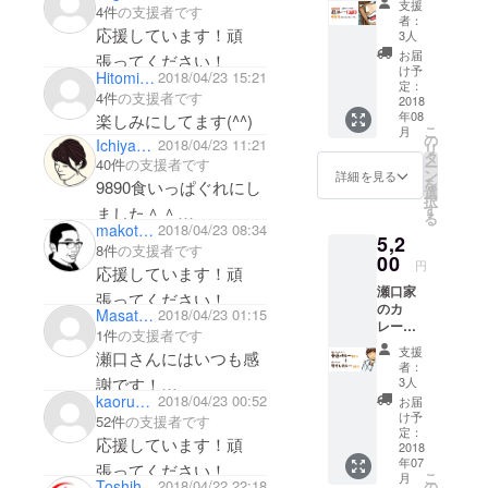
ます！頑張ってくださ
支援
4件
の支援者です
口家の
しま
者：
い！
カレー
応援しています！頑
す。 ※
3人
コラボ
レトル
お届
張ってください！
「超カ
トカ
け予
Hitomi Tsuchiya
2018/04/23 15:21
レー
レーで
定：
4件
の支援者です
GOD」
2018
す。
年08
楽しみにしてます(^^)
4食分
こ
月
（レシ
の
Ichiyama Erika
2018/04/23 11:21
リ
ピも提
タ
40件
の支援者です
ー
供） カ
ン
詳細を見る
を
9890食いっぱぐれにし
レー★
選
択
ハン
す
ました＾＾
る
ター風
makoto001
2018/04/23 08:34
応援しています！頑
5,2
になれ
8件
の支援者です
る頭巻
00
張ってください！
円
応援しています！頑
きカ
瀬口家
レー
張ってください！
のカ
PDF
Masato Koga
2018/04/23 01:15
レーの
データ
1件
の支援者です
「普通
を送付
支援
瀬口さんにはいつも感
のカ
しま
者：
レー」3
す。 ※
3人
謝です！
食分と
レトル
kaoruyamaguchi
2018/04/23 00:52
お届
応援しています！頑
「牛す
トカ
け予
52件
の支援者です
じカ
レーで
定：
張ってください！
応援しています！頑
レー」3
2018
す。
年07
食分 ※
張ってください！
こ
月
レトル
Toshihiko0gura
2018/04/22 22:18
の