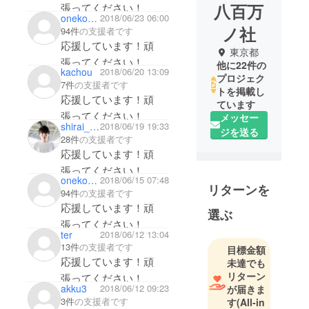
八百万
張ってください！
onekosama
2018/06/23 06:00
ノ社
94件
の支援者です
応援しています！頑
東京都
張ってください！
他に22件の
kachou
2018/06/20 13:09
プロジェク
7件
の支援者です
トを掲載し
応援しています！頑
ています
張ってください！
メッセー
shirai_hibiki
2018/06/19 19:33
ジを送る
28件
の支援者です
応援しています！頑
張ってください！
onekosama
2018/06/15 07:48
リターンを
94件
の支援者です
応援しています！頑
選ぶ
張ってください！
ter
2018/06/12 13:04
13件
の支援者です
目標金額
応援しています！頑
未達でも
リターン
張ってください！
akku3
2018/06/12 09:23
が届きま
3件
の支援者です
す
(All-in