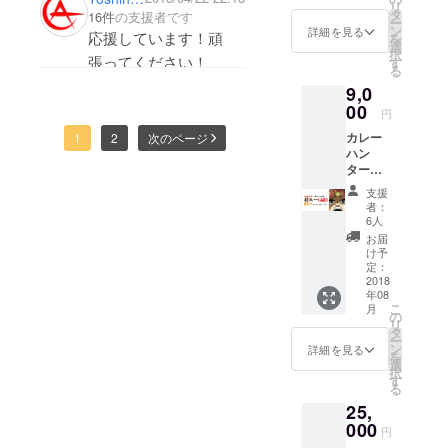
リ
トカ
タ
16件
の支援者です
ー
レーで
ン
詳細を見る
応援しています！頑
を
す。
選
択
張ってください！
す
る
9,0
00
円
カレー
1
2
次のページ
ハン
ター協
会と瀬
支援
口家の
者：
カレー
6人
コラボ
お届
「超カ
け予
レー
定：
GOD」
2018
年08
8食分
こ
月
（レシ
の
リ
ピも提
タ
ー
供） カ
ン
詳細を見る
を
レー★
選
択
ハン
す
る
ター風
25,
になれ
る頭巻
000
円
きカ