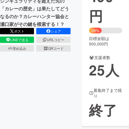
シンギュラリティを超えた先の
「カレーの歴史」は果たしてどう
円
まちづくり・地域活性化
なるのか？カレーハンター協会と
瀬口家がその鍵を模索する！？
CAMPFIRE for Social Good
CAMPFIRE Creation
38%
ポスト
シェア
CAMPFIREふるさと納税
machi-ya
コミュニティ
目標金額は
LINEで送る
URLコピー
500,000円
埋め込み
QRコード
支援者数
25
人
募集終了まで残
り
終了