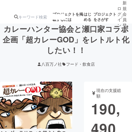
新
ロ
規
グ
会
プロジェクトを掲
はじ
プロジェクト
/
載するには
める
をさがす
イ
員
ン
登
カレーハンター協会と瀬口家コラボ
録
企画「超カレーGOD」をレトルト化
したい！！
人気のプロ
注目のリ
注目の新着プロ
募集終了が近いプ
もうすぐ公開
ジェクト
ターン
ジェクト
ロジェクト
されます
八百万ノ社
フード・飲食店
アート・写真
音楽
現在の支援総
テクノロジー・ガジェット
ゲーム・サ
額
190,
映像・映画
書籍・雑誌
490
ビジネス・起業
チャレンジ