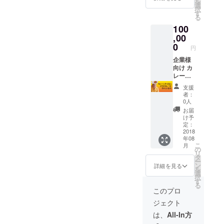
を
かりま
選
択
す。
す
る
100
,00
0
円
企業様
向け カ
レーハ
ンター
支援
協会と
者：
コラボ
0人
カレー
お届
を作れ
け予
る権利
定：
支援す
2018
年08
る前に
こ
月
ご相談
の
リ
いただ
タ
ー
けると
ン
詳細を見る
を
助かり
選
択
ます。
す
る
このプロ
ジェクト
は、
All-In方