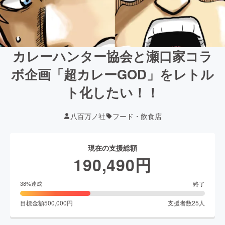
カレーハンター協会と瀬口家コラ
ボ企画「超カレーGOD」をレトル
ト化したい！！
八百万ノ社
フード・飲食店
現在の支援総額
190,490
円
終了
38
%達成
目標金額
500,000
円
支援者数
25
人