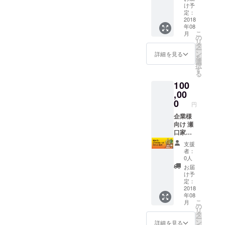
レーで
「超カ
け予
す。
レー
定：
GOD」
2018
年08
100食分
こ
月
（レシ
の
リ
ピも提
タ
ー
供） カ
ン
詳細を見る
を
レー★
選
択
ハン
す
る
ター風
100
になれ
る頭巻
,00
きカ
0
円
レー
PDF
企業様
データ
向け 瀬
を送付
口家の
しま
カレー
支援
す。 ※
とコラ
者：
レトル
ボカ
0人
トカ
レーを
お届
レーで
作れる
け予
す。
権利 支
定：
援する
2018
年08
前にご
こ
月
相談い
の
リ
ただけ
タ
ー
ると助
ン
詳細を見る