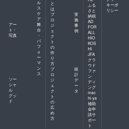
ル
と
キーポ
ふる
ス
は
リシー
さと
ケ
プ
実
納税
ア
ロ
施
AD
アー
舞
ジ
事
FOR
ト・
台
ェ
例
ALL
写真
・
ク
HIO
パ
ト
KOS
フ
の
HI
ォ
作
JFA
ー
り
クラ
マ
方
ウド
ン
プ
統
ファ
ス
ロ
計
ン
ソー
ジ
デ
ディ
シャ
ェ
ー
ング
ル
ク
タ
mac
グッ
ト
hi-ya
ド
の
補助
広
金申
め
請サ
方
ポー
ト