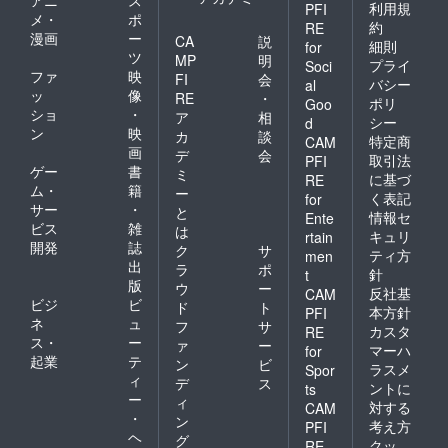
アニ
ス
利用規
PFI
メ・
ポ
約
RE
漫画
ー
CA
説
細則
for
ツ
MP
明
プライ
Soci
ファ
映
FI
会
バシー
al
ッ
像
RE
・
ポリ
Goo
ショ
・
ア
相
シー
d
ン
映
カ
談
特定商
CAM
画
デ
会
取引法
PFI
ゲー
書
ミ
に基づ
RE
ム・
籍
ー
く表記
for
サー
・
と
情報セ
Ente
ビス
雑
は
キュリ
rtain
開発
誌
ク
サ
ティ方
men
出
ラ
ポ
針
t
版
ウ
ー
反社基
CAM
ビジ
ビ
ド
ト
本方針
PFI
ネ
ュ
フ
サ
カスタ
RE
ス・
ー
ァ
ー
マーハ
for
起業
テ
ン
ビ
ラスメ
Spor
ィ
デ
ス
ントに
ts
ー
ィ
対する
CAM
・
ン
考え方
PFI
ヘ
グ
クッ
RE