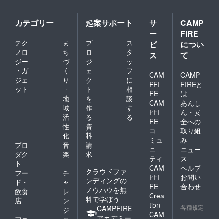
カテゴリー
起案サポート
サ
CAMP
ー
FIRE
テク
ま
プ
ス
ビ
につい
ノロ
ち
ロ
タ
ス
て
ジー
づ
ジ
ッ
・ガ
く
ェ
フ
CAM
CAMP
ジェ
り
ク
に
PFI
FIREと
ット
・
ト
相
RE
は
地
を
談
CAM
あんし
域
作
す
PFI
ん・安
活
る
る
RE
全への
性
資
コ
取り組
化
料
ミュ
み
プロ
音
請
ニ
ニュー
ダク
楽
求
ティ
ス
ト
CAM
ヘルプ
クラウドファ
フー
チ
PFI
お問い
ンディングの
ド・
ャ
RE
合わせ
ノウハウを無
飲食
レ
Crea
料で学ぼう
店
ン
tion
各種規定
CAMPFIRE
ジ
CAM
アカデミー