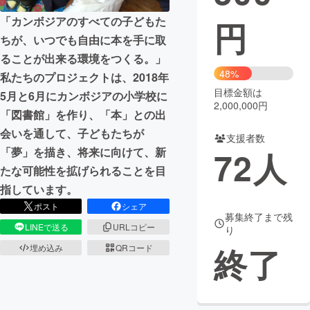
「カンボジアのすべての子どもた
円
まちづくり・地域活性化
ちが、いつでも自由に本を手に取
ることが出来る環境をつくる。」
CAMPFIRE for Social Good
CAMPFIRE Creation
48%
私たちのプロジェクトは、2018年
CAMPFIREふるさと納税
machi-ya
コミュニティ
目標金額は
5月と6月にカンボジアの小学校に
2,000,000円
「図書館」を作り、「本」との出
会いを通して、子どもたちが
支援者数
「夢」を描き、将来に向けて、新
72
人
たな可能性を拡げられることを目
指しています。
ポスト
シェア
募集終了まで残
LINEで送る
URLコピー
り
終了
埋め込み
QRコード