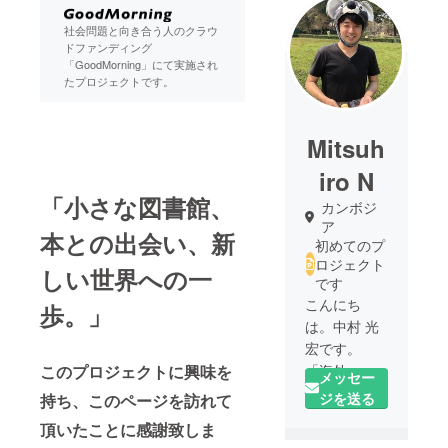
社会問題と向き合う人のクラウ
ドファンディング
「GoodMorning」にて実施され
たプロジェクトです。
Mitsuh
iro N
「小さな図書館、
カンボジ
ア
本との出会い、新
初めてのプ
ロジェクト
しい世界への一
です
こんにち
歩。」
は。中村 光
宏です。
「海外」
このプロジェクトに興味を
メッセー
「IT」「子ど
ジを送る
持ち、このページを訪れて
も」をキー
頂いたことに感謝致しま
ワードに