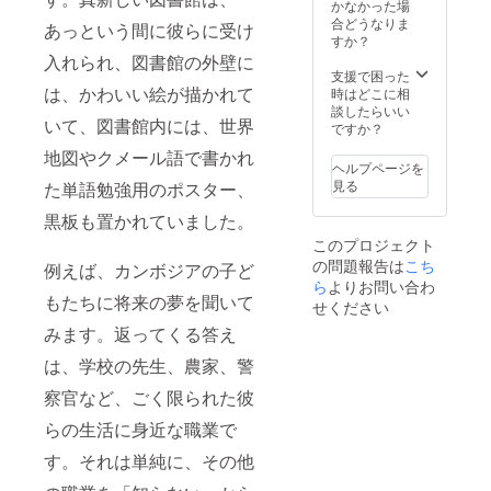
のご負
す。）
かなかった場
担にな
＜リ
合どうなりま
あっという間に彼らに受け
りま
ターン
すか？
す。）
内容＞
入れられ、図書館の外壁に
＜リ
・村の
支援で困った
ターン
子ども
は、かわいい絵が描かれて
時はどこに相
内容＞
たちか
談したらいい
いて、図書館内には、世界
・村の
らのサ
ですか？
子ども
ンクス
地図やクメール語で書かれ
たちか
レター
ヘルプページを
らのサ
・
見る
た単語勉強用のポスター、
ンクス
Dream
レター
Library
黒板も置かれていました。
・
Project
このプロジェクト
Dream
の限定
の問題報告は
こち
Library
公開
例えば、カンボジアの子ど
Project
URL
ら
よりお問い合わ
もたちに将来の夢を聞いて
の限定
・図書
せください
公開
館に設
みます。返ってくる答え
URL
置する
・図書
ネーム
は、学校の先生、農家、警
館に設
プレー
置する
トに記
察官など、ごく限られた彼
ネーム
名 ・
プレー
図書館
らの生活に身近な職業で
トに記
開館式
名 ・
当日の
す。それは単純に、その他
図書館
参加費