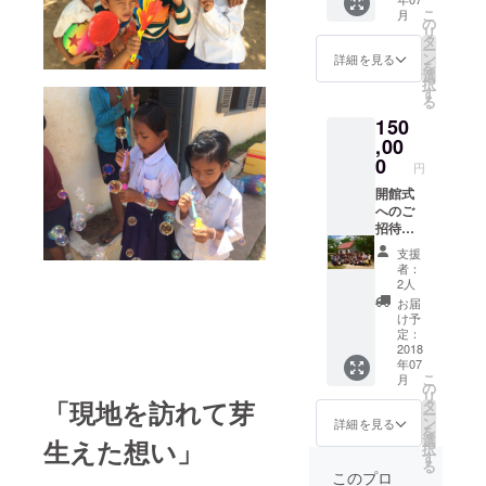
Library
ている
す。）
こ
月
Project
図書館
＜リ
の
リ
の限定
の開館
ターン
タ
ー
公開
式にご
内容＞
ン
詳細を見る
を
URL
招待し
・村の
選
択
・図書
ます。
子ども
す
る
館に設
現地で
たちか
150
置する
子ども
らのサ
ネーム
たちと
,00
ンクス
プレー
触れ合
レター
0
円
トに記
いなが
・
名 ・
ら、当
開館式
Dream
あなた
日のイ
へのご
Library
のお名
ベント
招待に
Project
前と一
にもぜ
加え
の限定
支援
言メッ
ひご参
て、入
公開
者：
セージ
加くだ
口に設
URL
2人
を入れ
さい。
置する
・図書
お届
た本棚
滞在先
図書館
館に設
け予
を寄贈
は現地
の名前
置する
定：
のホテ
を入れ
2018
ネーム
年07
ルを予
た看板
プレー
こ
月
定して
を寄贈
トに記
の
リ
いま
しま
名 ・
「現地を訪れて芽
タ
ー
す。周
す。看
図書館
ン
詳細を見る
を
辺には
板にあ
の外壁
選
生えた想い」
択
遺跡や
なたの
にご希
す
る
世界遺
お名前
望のお
このプロ