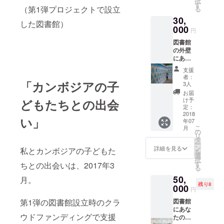
択
リター
・村の
す
（第1弾プロジェクトで設立
る
ン内容
子ども
30,
＞ ・村
たちか
した図書館）
の子ど
000
らのサ
円
もたち
ンクス
図書館
からの
レター
の外壁
サンク
・
にあな
スレ
Dream
たのお
ター ・
Library
支援
名前と
Dream
Project
者：
一言
「カンボジアの子
Library
の限定
3人
メッ
Project
公開
お届
セージ
の限定
URL
け予
どもたちとの出会
をペイ
公開
定：
・図書
ントし
2018
URL
館に設
い」
年07
ます。
・図書
置する
こ
月
（図書
館に設
の
ネーム
リ
館の大
置する
タ
プレー
ー
きさや
ネーム
ン
トに記
詳細を見る
私とカンボジアの子どもた
を
頂いた
プレー
選
名 ・
択
文字数
トに記
す
ちとの出会いは、2017年3
あなた
る
によ
名 ・
のお名
50,
り、お
月。
あなた
前と一
残り8
名前と
000
のお名
言メッ
円
メッ
前と一
セージ
第1弾の図書館設立時のクラ
図書館
セージ
言メッ
を入れ
にあな
のサイ
セージ
た本を
ウドファンディングで支援
たのお
ズを調
を入れ
寄贈