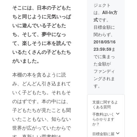
産など
と一言
名前と
ジェクト
もあり
メッ
一言
そこには、日本の子どもた
ますの
セージ
メッ
は、
All-In方
で、観
を添え
ちと同じように元気いっぱ
セージ
式
です。
光も合
て、図
をペイ
いに遊んでいる子どもた
わせて
書館へ
ント
目標金額に
お楽し
のあな
ち、そして、夢中になっ
関わらず、
みくだ
たの想
さい。
いをぜ
2018/05/16
て、楽しそうに本を読んで
写真
ひ届け
23:59:59
ま
は、図
てくだ
いるたくさんの子どもたち
書館を
さい。
でに集まっ
設立し
（図書
がいました。
た金額が
た小学
館の名
校で運
前は、
ファンディ
本棚の本を貪るように読
動会を
小学校
ングされま
開催
の先生
み、どんどん引き込まれて
し、み
や子ど
す。
んなで
もたち
いく子どもたち。それもそ
綱引き
に考え
をして
てもら
のはずです。本の中には、
支援に関するよ
いる時
い、み
くある質問
の様子
んなが
子どもたちが見たことも聞
です。
親しみ
手数料はいく
（航空
を持て
いたこともない、知らない
らかかります
券は、
る名前
か？
世界が広がっていたからで
別途ご
にする
自身で
予定で
目標金額に届
す。真新しい図書館は、