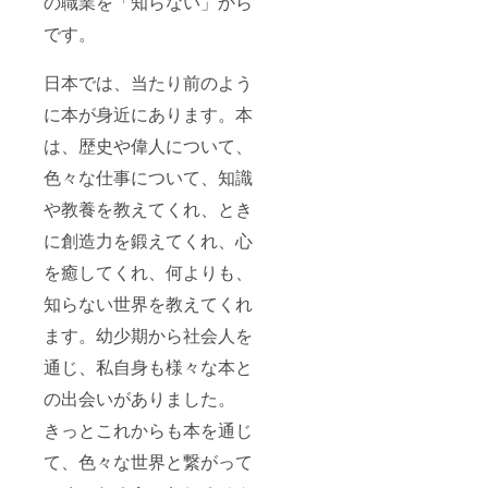
の職業を「知らない」から
開館式
（移動
当日の
交通
です。
参加費
費、昼
（移動
食代
交通
等）
日本では、当たり前のよう
費、昼
・開館
食代
式前
に本が身近にあります。本
等）
日・当
・開館
日2泊分
は、歴史や偉人について、
式前
の宿泊
色々な仕事について、知識
日・当
費
日2泊分
（航空
や教養を教えてくれ、とき
の宿泊
券は、
費
別途ご
に創造力を鍛えてくれ、心
（航空
自身で
券は、
のご負
を癒してくれ、何よりも、
別途ご
担にな
自身で
りま
知らない世界を教えてくれ
のご負
す。）
ます。幼少期から社会人を
担にな
・あ
りま
なたの
通じ、私自身も様々な本と
す。）
お名前
と一言
の出会いがありました。
メッ
セージ
きっとこれからも本を通じ
を入れ
た図書
て、色々な世界と繋がって
館のメ