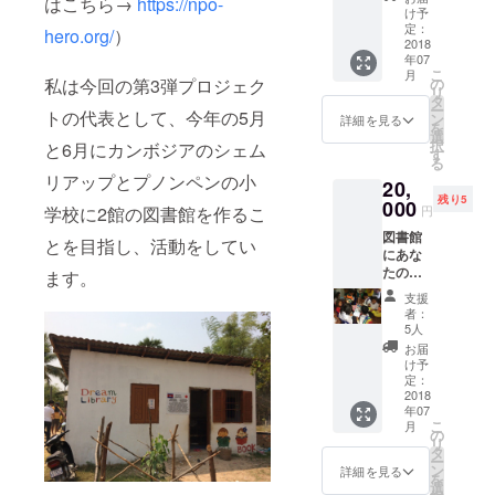
はこちら→
https://npo-
図書館
ターン
URL
け予
に寄贈
内容＞
定：
hero.org/
）
しま
2018
・村の
年07
す。本
子ども
こ
月
ととも
たちか
私は今回の第3弾プロジェク
の
リ
にあな
らのサ
タ
ー
トの代表として、今年の5月
たの想
ンクス
ン
詳細を見る
を
いを子
レター
選
択
と6月にカンボジアのシェム
どもた
・
す
る
ちにお
Dream
リアップとプノンペンの小
20,
届けし
Library
残り5
ます。
000
Project
学校に2館の図書館を作るこ
円
（本は
の限定
図書館
現地で
公開
とを目指し、活動をしてい
にあな
調達を
URL
たのお
する予
ます。
・図書
名前と
定で
館に設
支援
一言
す。本
置する
者：
メッ
を選ぶ
ネーム
5人
セージ
ことは
プレー
お届
を入れ
できな
トに記
け予
た、使
い旨、
定：
名
いやす
2018
ご了承
年07
いミニ
くださ
こ
月
テーブ
い。）
の
リ
ルを寄
＜リ
タ
ー
贈しま
ターン
ン
詳細を見る
を
す。 ＜
内容＞
選