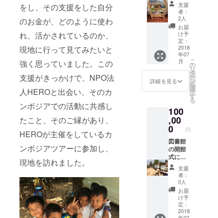
名前と
整する
たミニ
支援
をし、その支援をした自分
一言
旨、ご
テーブ
者：
メッ
了承く
ルを寄
2人
のお金が、どのように使わ
セージ
ださ
贈
お届
を入れ
い。可
れ、活かされているのか、
け予
た本棚
能な限
定：
を寄贈
2018
現地に行って見てみたいと
り、大
年07
しま
きく描
こ
月
強く思っていました。この
す。本
きま
の
リ
ととも
す。写
タ
支援がきっかけで、NPO法
ー
にあな
真は内
ン
詳細を見る
を
たの想
壁です
選
人HEROと出会い、そのカ
択
いを子
が、写
す
る
どもた
真のシ
ンボジアでの活動に共感し
100
ちにお
ズクの
届けし
,00
たこと、そのご縁があり、
ように
ます。
外壁に
0
円
HEROが主催をしているカ
＜リ
お一人
ターン
図書館
様ずつ
ンボジアツアーに参加し、
内容＞
の開館
の枠を
・村の
式にご
決め、
現地を訪れました。
子ども
招待！
その中
支援
たちか
5月下旬
にお名
者：
らのサ
（もし
前と一
0人
ンクス
くは、6
言メッ
お届
レター
月下
セージ
け予
・
旬）に
を描く
定：
Dream
予定し
2018
予定で
年07