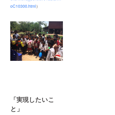
oC10300.html
）
「実現したいこ
と」