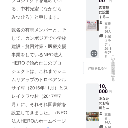
00
プロジェクトを進めてい
円
館式や
図書館
る、中村光宏（なかむら
現地の
に設置
子ども
みつひろ）と申します。
するプ
たちの
レート
様子を
支援
にあな
画像や
者：
数名の有志メンバーと、そ
たのお
一部映
36人
名前を
像でご
お届
して、カンボジアで小学校
記載し
覧いた
け予
ます。
だくこ
定：
建設・貧困対策・医療支援
子ども
2018
とがで
年07
たちか
事業をしているNPO法人
きま
こ
月
らのサ
す。 ＜
の
リ
HEROで始めたこのプロ
ンクス
リター
タ
ー
レター
ン内容
ン
詳細を見る
を
ジェクトは、これまでシェ
と限定
＞ ・村
選
択
公開
の子ど
す
ムリアップのトロペアンル
る
URLに
もたち
10,
加え
からの
サイ村（2016年11月）とス
て、図
000
サンク
円
書館に
スレ
レイクワウ村（2017年7
あなた
あなた
ター
のお名
月）に、それぞれ図書館を
のお名
・
前と一
前を残
Dream
設立してきました。（NPO
言メッ
すこと
Library
支援
セージ
ができ
Project
者：
法人HEROのホームページ
を入れ
ます。
の限定
14人
た本を
＜リ
公開
お届