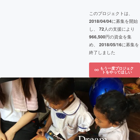
このプロジェクトは、
2018/04/04
に募集を開始
し、
72
人の支援により
966,500
円の資金を集
め、
2018/05/16
に募集を
終了しました
もう一度プロジェク
トをやってほしい