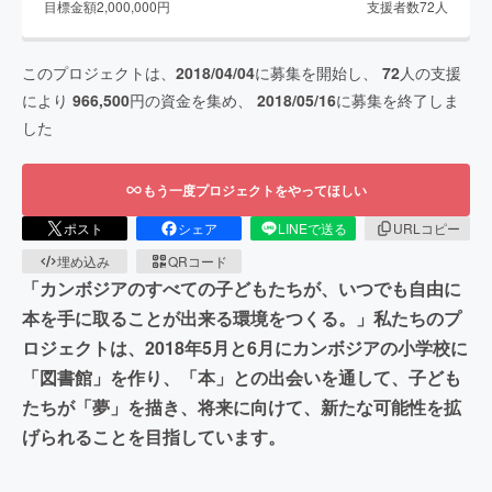
目標金額
2,000,000
円
支援者数
72
人
このプロジェクトは、
2018/04/04
に募集を開始し、
72
人の支援
により
966,500
円の資金を集め、
2018/05/16
に募集を終了しま
した
もう一度プロジェクトをやってほしい
ポスト
シェア
LINEで送る
URLコピー
埋め込み
QRコード
「カンボジアのすべての子どもたちが、いつでも自由に
本を手に取ることが出来る環境をつくる。」私たちのプ
ロジェクトは、2018年5月と6月にカンボジアの小学校に
「図書館」を作り、「本」との出会いを通して、子ども
たちが「夢」を描き、将来に向けて、新たな可能性を拡
げられることを目指しています。