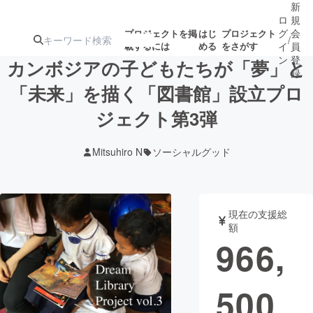
新
ロ
規
グ
会
プロジェクトを掲
はじ
プロジェクト
/
載するには
める
をさがす
イ
員
ン
登
カンボジアの子どもたちが「夢」と
録
「未来」を描く「図書館」設立プロ
ジェクト第3弾
人気のプロ
注目のリ
注目の新着プロ
募集終了が近いプ
もうすぐ公開
ジェクト
ターン
ジェクト
ロジェクト
されます
Mitsuhiro N
ソーシャルグッド
アート・写真
音楽
現在の支援総
テクノロジー・ガジェット
ゲーム・サ
額
966,
映像・映画
書籍・雑誌
500
ビジネス・起業
チャレンジ