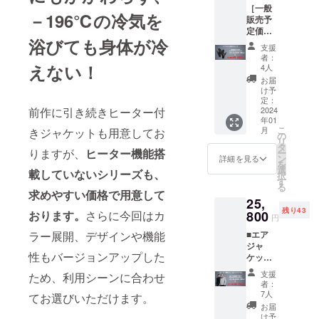
［一般
外の素晴ら
－196℃の冷気を
販売予
しい製品を
定価格
浴びても身体が冷
14,600
発掘して日
支援
円(税込)
者：
本の皆様に
の39%
えない！
4人
紹介すると
オ
お届
フ！］
共に、メー
け予
※カラー
定：
カー様の日
はブ
2024
前作に引き続きヒーター付
年01
本市場への
ラック
こ
月
きジャケットも用意してお
のみに
の
進出のお手
リ
なりま
タ
りますが、
ヒーター機能搭
伝いをさせ
ー
す。 ※
ン
詳細を見る
を
サイズ
て頂いてお
選
載していないシリーズも、
択
は
す
ります。
る
25.4cm
求めやすい価格で用意して
初期不良の
25,
（全
残り43
長）
800
おります。
さらに今回はカ
交換、商品
円
×9cm（
保証、ご購
■エア
ラー展開、デザインや機能
中指）
ジャ
入後のアフ
×10.8c
性もバージョンアップした
ケット
m（手
ターサービ
(ヒー
のひら
支援
ため、利用シーンに合わせ
スも万全に
ター機
幅）の
者：
能な
みにな
行いますの
7人
てお選びいただけます。
し)×1着
りま
お届
で、安心し
［一般
す。 ※
け予