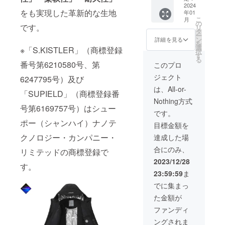
定価格
2024
支援購
まして
をも実現した革新的な生地
年01
109,600
入の性
予め御
こ
月
円(税込)
質上、
の
理解ご
です。
リ
の50%
以上の
タ
了承を
ー
オ
注意点
ン
いただ
詳細を見る
を
フ！］
につき
選
いた
※「S.KISTLER」（商標登録
択
※カラー
まして
す
上、応
る
は灰、
予め御
番号第6210580号、第
援くだ
このプロ
黒、青
理解ご
さいま
ジェクト
の３色
6247795号）及び
了承を
すよ
になり
いただ
う、よ
は、All-or-
「SUPIELD」（商標登録番
ます。
いた
ろしく
Nothing方式
※価格は
上、応
お願い
号第6169757号）はシュー
消費税
援くだ
申し上
です。
込みで
さいま
げま
ポー（シャンハイ）ナノテ
目標金額を
す。 ※
すよ
す。
配送時
う、よ
クノロジー・カンパニー・
達成した場
期：
ろしく
合にのみ、
2024年
リミテッドの商標登録で
お願い
1月予定
申し上
2023/12/28
す。
です。
げま
23:59:59
ま
支援購
す。
入の性
でに集まっ
質上、
た金額が
以上の
注意点
ファンディ
につき
ングされま
まして