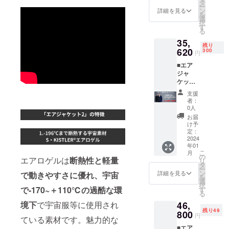
の40%
以上の
タ
ー
オ
注意点
ン
詳細を見る
を
フ！］
につき
選
択
※カラー
まして
す
る
は灰、
予め御
35,
黒、青
理解ご
残り
の３色
620
了承を
300
円
になり
いただ
■エア
ます。
いた
ジャ
※価格は
上、応
ケット
消費税
援くだ
(ヒー
込みで
さいま
支援
ター機
す。 ※
すよ
者：
能あ
配送時
う、よ
0人
り)×1着
期：
ろしく
お届
［一般
2024年
お願い
け予
販売予
1月予定
定：
申し上
定価格
2024
です。
げま
年01
54,800
支援購
す。
こ
月
円(税込)
入の性
の
エアロゲルは
断熱性と軽量
リ
の35%
質上、
タ
ー
オ
以上の
ン
詳細を見る
で動きやすさに優れ、宇宙
を
フ！］
注意点
選
択
※カラー
につき
で-170~＋110℃の過酷な環
す
る
は灰、
まして
46,
境下
で宇宙服等に使用され
黒、青
予め御
残り49
の３色
800
理解ご
円
ている素材です。魅力的な
になり
了承を
■エア
ます。