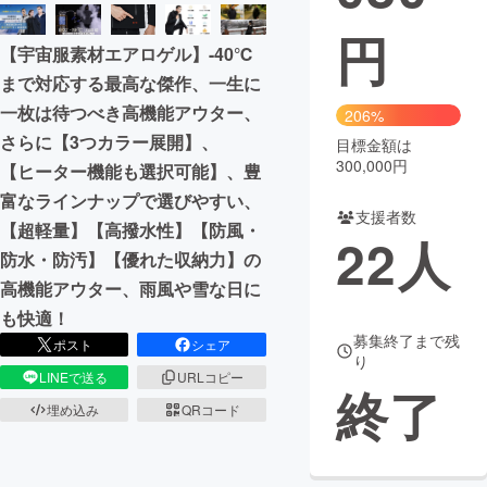
円
まちづくり・地域活性化
【宇宙服素材エアロゲル】-40℃
まで対応する最高な傑作、一生に
CAMPFIRE for Social Good
CAMPFIRE Creation
一枚は待つべき高機能アウター、
206%
CAMPFIREふるさと納税
machi-ya
コミュニティ
さらに【3つカラー展開】、
目標金額は
300,000円
【ヒーター機能も選択可能】、豊
富なラインナップで選びやすい、
支援者数
【超軽量】【高撥水性】【防風・
22
人
防水・防汚】【優れた収納力】の
高機能アウター、雨風や雪な日に
も快適！
募集終了まで残
ポスト
シェア
り
LINEで送る
URLコピー
終了
埋め込み
QRコード