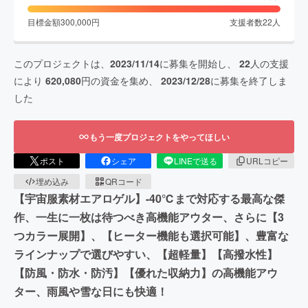
目標金額
300,000
円
支援者数
22
人
このプロジェクトは、
2023/11/14
に募集を開始し、
22
人の支援
により
620,080
円の資金を集め、
2023/12/28
に募集を終了しま
した
もう一度プロジェクトをやってほしい
ポスト
シェア
LINEで送る
URLコピー
埋め込み
QRコード
【宇宙服素材エアロゲル】-40℃まで対応する最高な傑
作、一生に一枚は待つべき高機能アウター、さらに【3
つカラー展開】、【ヒーター機能も選択可能】、豊富な
ラインナップで選びやすい、【超軽量】【高撥水性】
【防風・防水・防汚】【優れた収納力】の高機能アウ
ター、雨風や雪な日にも快適！