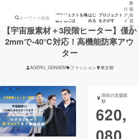
新
ロ
規
グ
会
プロジェクトを掲
はじ
プロジェクト
/
載するには
める
をさがす
イ
員
ン
登
【宇宙服素材＋3段階ヒーター】僅か
録
2mmで-40℃対応！高機能防寒アウ
ター
人気のプロ
注目のリ
注目の新着プロ
募集終了が近いプ
もうすぐ公開
ジェクト
ターン
ジェクト
ロジェクト
されます
AGERU_GENSEN
ファッション
東京都
アート・写真
音楽
現在の支援総
テクノロジー・ガジェット
ゲーム・サ
額
620,
映像・映画
書籍・雑誌
080
ビジネス・起業
チャレンジ