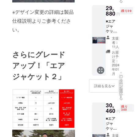
る
は黒、
め御理
げま
29,
灰の2色
解ご了
す。
※デザイン変更の詳細は製品
残り39
になり
880
承をい
円
ます。
ただい
仕様説明よりご参考くださ
■エア
※価格は
た上、
ジャ
消費税
応援く
い。
ケット
込みで
ださい
(ヒー
す。 ※
ますよ
支援
ター機
配送時
う、よ
者：
能あ
期：
ろしく
11人
り)×1着
2024年
お願い
さらにグレード
お届
［一般
1月予定
申し上
け予
販売予
です。
定：
げま
アップ！「エア
定価格
2024
支援購
す。
年01
54,800
入の性
こ
月
ジャケット２」
円(税込)
質上、
の
リ
の45%
以上の
タ
ー
オ
注意点
ン
詳細を見る
を
フ！］
につき
選
択
※カラー
まして
す
る
は灰、
予め御
30,
黒、青
理解ご
残り
の３色
460
了承を
300
円
になり
いただ
■エア
ます。
いた
ジャ
※価格は
上、応
ケット
消費税
援くだ
(ヒー
込みで
さいま
支援