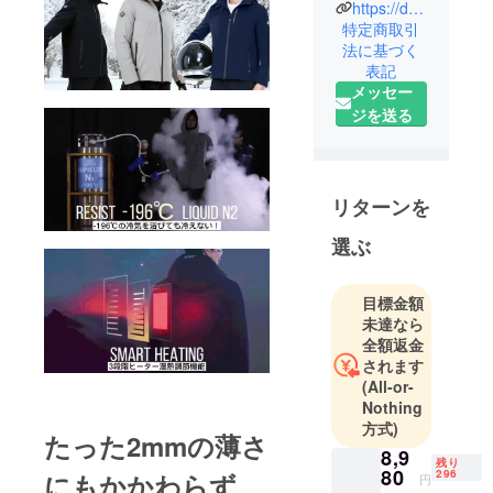
https://dada-gensen.com/
弊社は「無
特定商取引
法に基づく
駄のない、
表記
持続可能な
メッセー
社会」を目
ジを送る
指す企業で
す。
完全無料制
リターンを
のフリマア
選ぶ
プリ「Ageru
フリマ」と
ECショップ
目標金額
「AGERU厳
未達なら
選」を展開
全額返金
されます
しておりま
(All-or-
す。
Nothing
方式)
たった2mmの薄さ
ECショップ
8,9
「AGERU厳
残り
80
296
にもかかわらず、
円
選」では海