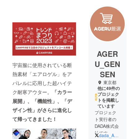
AGER
U_GEN
宇宙服に使用されている断
SEN
熱素材「エアロゲル」をア
東京都
パレルに応用した超ハイテ
他に49件の
ク耐寒アウター。
「カラー
プロジェク
トを掲載し
展開」、「機能性」、「デ
ています
ザイン性」がさらに進化し
プロジェク
て帰ってきました！
ト実行者の
DADA株式会
社です。
dada_Ageru