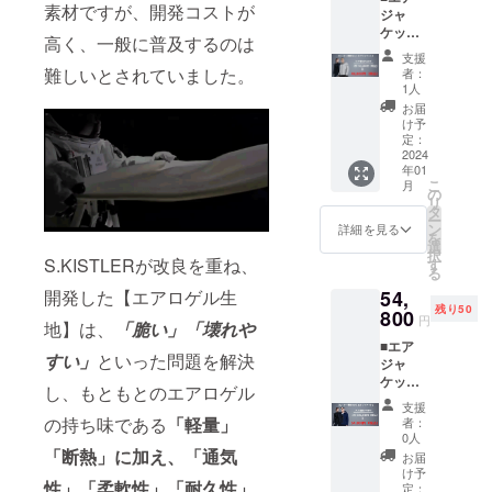
いただ
素材ですが、開発コストが
ジャ
※価格は
いた
ケット
消費税
上、応
高く、一般に普及するのは
(ヒー
込みで
援くだ
支援
ター機
す。 ※
さいま
難しいとされていました。
者：
能な
配送時
すよ
1人
し)×2着
期：
う、よ
お届
［一般
2024年
ろしく
け予
販売予
1月予定
定：
お願い
定価格
2024
です。
申し上
年01
46,800
※使用感
げま
こ
月
円(税込)
などお
の
す。
リ
の50%
客様の
タ
ー
オ
ご都合
ン
詳細を見る
を
フ！］
による
選
択
※カラー
交換お
S.KISTLERが改良を重ね、
す
る
は灰、
よび返
54,
開発した【エアロゲル生
黒の2色
品はで
残り50
になり
800
きかね
円
地】は、
「脆い」「壊れや
ます。
ますの
■エア
※価格は
でご注
すい」
といった問題を解決
ジャ
消費税
意くだ
ケット
込みで
さい。
し、もともとのエアロゲル
(ヒー
す。 ※
支援購
支援
ター機
配送時
入の性
の持ち味である
「軽量」
者：
能あ
期：
質上、
0人
り)×2着
2024年
「断熱」に加え、「通気
以上の
お届
［一般
1月予定
注意点
け予
性」「柔軟性」「耐久性」
販売予
です。
定：
につき