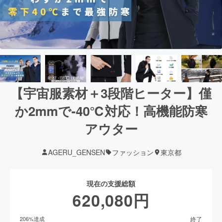
【宇宙服素材＋3段階ヒーター】僅
か2mmで-40℃対応！高機能防寒
アウター
AGERU_GENSEN
ファッション
東京都
現在の支援総額
620,080
円
終了
206
%達成