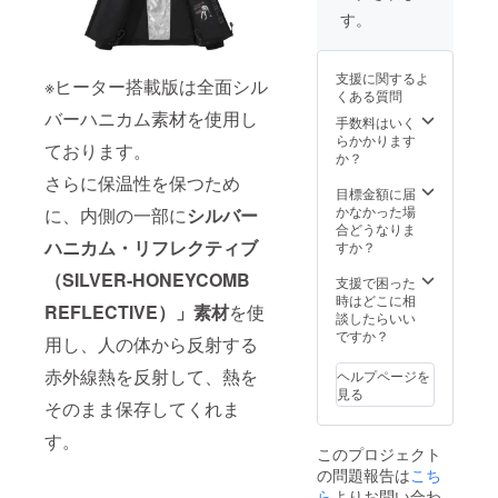
予め御
す。
理解ご
了承を
いただ
支援に関するよ
いた
※ヒーター搭載版は全面シル
くある質問
上、応
バーハニカム素材を使用し
援くだ
手数料はいく
さいま
らかかります
ております。
すよ
か？
う、よ
さらに保温性を保つため
ろしく
目標金額に届
お願い
かなかった場
に、内側の一部に
シルバー
申し上
合どうなりま
げま
ハニカム・リフレクティブ
すか？
す。
（SILVER-HONEYCOMB
支援で困った
時はどこに相
REFLECTIVE）」素材
を使
談したらいい
ですか？
用し、人の体から反射する
赤外線熱を反射して、熱を
ヘルプページを
見る
そのまま保存してくれま
す。
このプロジェクト
の問題報告は
こち
ら
よりお問い合わ