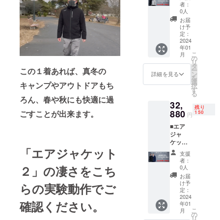
ター機
す。 ※
すよ
者：
能な
配送時
う、よ
0人
し)×1着
期：
ろしく
お届
［一般
2024年
お願い
け予
販売予
1月予定
定：
申し上
定価格
2024
です。
げま
年01
46,800
支援購
す。
こ
月
円(税込)
入の性
の
リ
の35%
質上、
タ
ー
この１着あれば、真冬の
オ
以上の
ン
詳細を見る
を
フ！］
注意点
選
キャンプやアウトドアもち
択
※カラー
につき
す
る
は灰、
まして
ろん、春や秋にも快適に過
32,
黒の2色
予め御
残り
になり
880
理解ご
ごすことが出来ます。
150
円
ます。
了承を
■エア
※価格は
いただ
ジャ
消費税
いた
ケット
込みで
上、応
「エアジャケット
(ヒー
す。 ※
援くだ
支援
ター機
配送時
さいま
者：
能あ
期：
２」の凄さをこち
すよ
0人
り)×1着
2024年
う、よ
お届
［一般
1月予定
ろしく
け予
らの実験動作でご
販売予
です。
定：
お願い
定価格
2024
支援購
申し上
確認ください。
年01
54,800
入の性
げま
こ
月
円(税込)
質上、
の
す。
リ