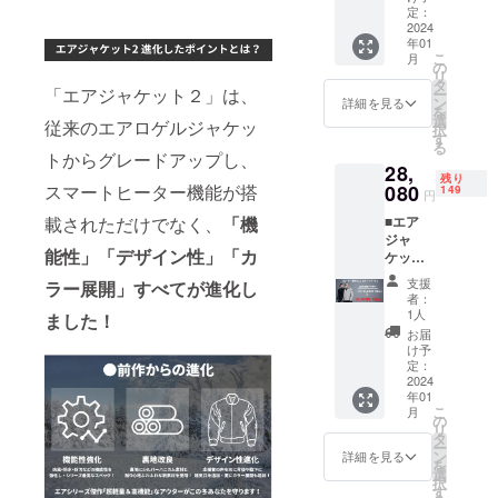
てご利用く
販売予
価格は
定：
定価格
2024
消費税
ださい。
年01
46,800
込みで
こ
月
円(税込)
す。 ※
の
リ
の45%
今後は世の
配送時
タ
「エアジャケット２」は、
ー
オ
期：
ン
詳細を見る
中にある
を
フ！］
2024年
選
従来のエアロゲルジャケッ
択
「良い製
※カラー
1月予定
す
る
は黒、
です。
品」を厳選
トからグレードアップし、
28,
灰の2色
支援の
し、皆さま
残り
になり
080
スマートヒーター機能が搭
性質
149
円
にお届けい
ます。
上、以
■エア
載されただけでなく、
「機
※価格は
上の注
たします。
ジャ
消費税
意点に
応援を宜し
能性」「デザイン性」「カ
ケット
込みで
つきま
(ヒー
す。 ※
くお願い致
して予
支援
ラー展開」
すべてが進化し
ター機
配送時
め御理
者：
します。
能な
期：
解ご了
1人
ました！
し)×1着
2024年
承をい
お届
［一般
1月予定
ただい
け予
販売予
です。
定：
た上、
定価格
2024
支援の
応援く
年01
46,800
性質
ださい
こ
月
円(税込)
上、以
の
ますよ
リ
の40%
上の注
タ
う、よ
ー
オ
意点に
ン
ろしく
詳細を見る
を
フ！］
つきま
選
お願い
択
※カラー
して予
す
申し上