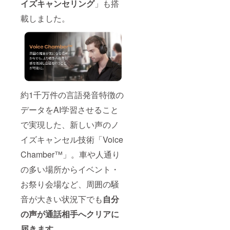
イズキャンセリング
」も搭
載しました。
約1千万件の言語発音特徴の
データをAI学習させること
で実現した、新しい声のノ
イズキャンセル技術「Voice
Chamber™」。車や人通り
の多い場所からイベント・
お祭り会場など、周囲の騒
音が大きい状況下でも
自分
の声が通話相手へクリアに
届きます
。