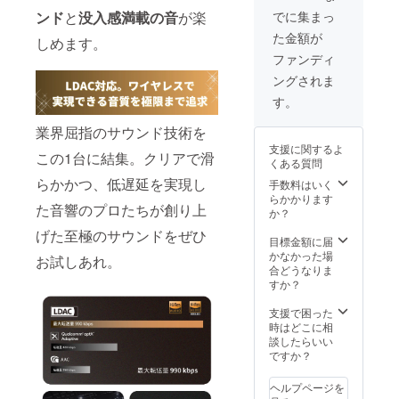
率は販
でに集まっ
ンド
と
没入感満載の音
が楽
売予定
た金額が
価格に
しめます。
送料を
ファンディ
含む合
ングされま
計金額
に対す
す。
るもの
です。
業界屈指のサウンド技術を
支援に関するよ
この1台に結集。クリアで滑
くある質問
らかかつ、低遅延を実現し
手数料はいく
らかかります
た音響のプロたちが創り上
か？
げた至極のサウンドをぜひ
目標金額に届
かなかった場
お試しあれ。
合どうなりま
すか？
支援で困った
時はどこに相
談したらいい
ですか？
ヘルプページを