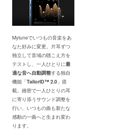
Mytuneでいつもの音楽をあ
なた好みに変更。片耳ずつ
独立して音域の聴こえ方を
テストし、一人ひとりに
最
適な音へ自動調整
する独自
機能「
TailorID™ 2.0
」搭
載。緻密で一人ひとりの耳
に寄り添うサウンド調整を
行い、いつもの曲も新たな
感動の一曲へと生まれ変わ
ります。