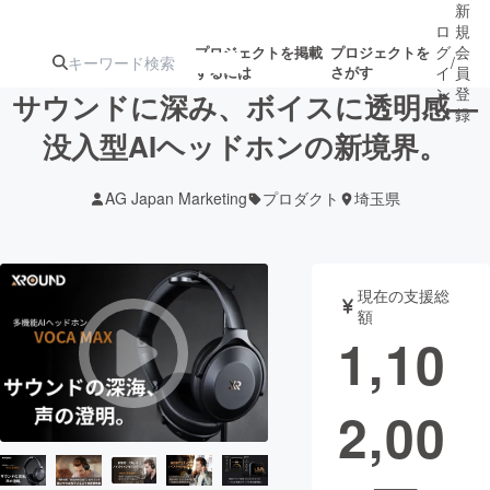
新
ロ
規
グ
会
プロジェクトを掲載
プロジェクトを
/
するには
さがす
イ
員
ン
登
サウンドに深み、ボイスに透明感—
録
没入型AIヘッドホンの新境界。
人気のプロ
注目のリ
注目の新着プロ
募集終了が近いプ
もうすぐ公開
AG Japan Marketing
プロダクト
埼玉県
ジェクト
ターン
ジェクト
ロジェクト
されます
アート・写真
音楽
現在の支援総
額
1,10
テクノロジー・ガジェット
ゲーム・サ
2,00
映像・映画
書籍・雑誌
ビジネス・起業
チャレンジ