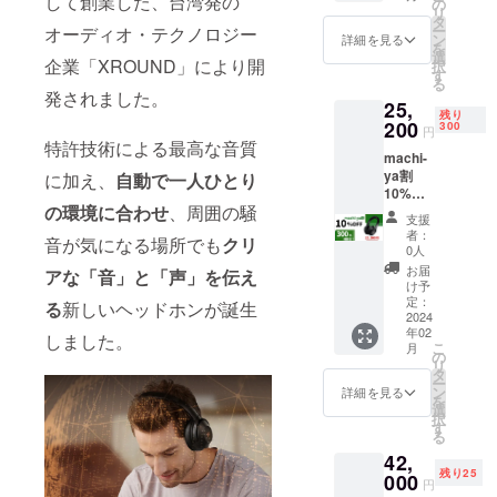
して創業した、台湾発の
含む合
の
リ
(税・送
計金額
タ
ー
オーディオ・テクノロジー
料込）
に対す
ン
詳細を見る
を
【内
るもの
選
企業「XROUND」により開
択
容】
です。
す
る
VOCA
発されました。
25,
MAX ×
残り
1台 付
200
300
円
属ケー
特許技術による最高な音質
machi-
ス×1個
ya割
充電器
に加え、
自動で一人ひとり
10%
×1個 日
の環境に合わせ
、周囲の騒
OFF (限
本語マ
支援
定300名
ニュア
者：
音が気になる場所でも
クリ
様） 一
ル × 1個
0人
般販売
※ 割引
お届
アな「音」と「声」を伝え
予定価
率は販
け予
格
売予定
定：
る
新しいヘッドホンが誕生
28,000
2024
価格に
年02
円
送料を
しました。
こ
月
→25,20
含む合
の
リ
0円
計金額
タ
ー
(税・送
に対す
ン
詳細を見る
を
料込）
るもの
選
択
【内
です。
す
る
容】
42,
VOCA
残り25
MAX ×
000
円
1台 付