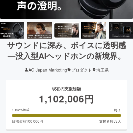
サウンドに深み、ボイスに透明感
—没入型AIヘッドホンの新境界。
AG Japan Marketing
プロダクト
埼玉県
現在の支援総額
1,102,006
円
終了
1,102
%達成
目標金額
100,000
円
支援者数
53
人