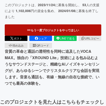
このプロジェクトは、
2023/11/24
に募集を開始し、
53
人の支援
により
1,102,006
円の資金を集め、
2024/01/08
に募集を終了し
ました
もう一度プロジェクトをやってほしい
ポスト
シェア
LINEで送る
URLコピー
埋め込み
QRコード
音質の革命と通話の透明性を同時に追及したVOCA
MAX。独自の「XROUND Lite」技術による包み込むよ
うなサウンドステージと、精緻なAIノイズキャンセリン
グが、あらゆるシーンでクリスタルクリアな会話を実現
します。音楽も通話も、有線・無線の自在な接続で、い
つでも最高の体験を。
このプロジェクトを見た人はこちらもチェックし