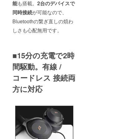
能
も搭載。
2台のデバイスで
同時接続
が可能なので、
Bluetoothの繋ぎ直しの煩わ
しさも心配無用です。
■15分の充電で2時
間駆動。有線 /
コードレス 接続両
方に対応