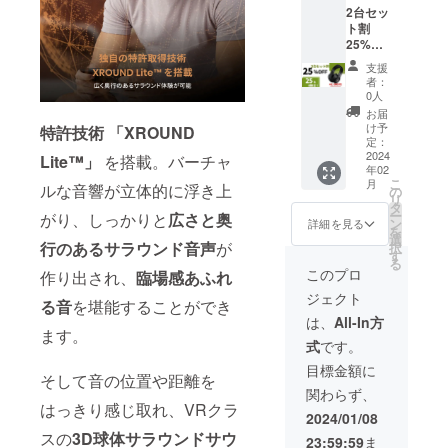
2台セッ
属ケー
ト割
ス×1個
25%
充電器
OFF (限
×1個 日
支援
定25名
本語マ
者：
様） 一
ニュア
0人
般販売
ル × 1個
お届
予定価
※ 割引
け予
特許技術 「XROUND
格
率は販
定：
56,000
2024
売予定
Lite™」
を搭載。バーチャ
年02
円
価格に
こ
月
→42,00
ルな音響が立体的に浮き上
送料を
の
リ
0円
含む合
タ
ー
がり、しっかりと
広さと奥
(税・送
計金額
ン
詳細を見る
を
料込）
に対す
選
行のあるサラウンド音声
が
択
【内
るもの
す
る
容】
です。
このプロ
作り出され、
臨場感あふれ
VOCA
ジェクト
MAX ×
る音
を堪能することができ
2台 付
は、
All-In方
属ケー
ます。
式
です。
ス×2個
充電器
目標金額に
そして音の位置や距離を
×2個 日
関わらず、
本語マ
はっきり感じ取れ、VRクラ
ニュア
2024/01/08
ル × 2個
スの
3D球体サラウンドサウ
23:59:59
ま
※ 割引