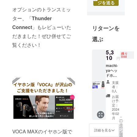
ジを送る
事業展開し
オプションのトランスミッ
ています。
ター、「
Thunder
魅力的な海
Connect
」もレビューいた
リターンを
外商品を日
だきました！ぜひ併せてご
本の消費者
選ぶ
の方々が安
覧ください！
心してご購
5,3
残り
10
入いただけ
500
円
るようサ
machi-
ポートさせ
yaヘッ
ドホン
ていただく
スタン
支援
のが当社の
ド割
者：
10%
ミッション
0人
OFF (限
お届
です。
定500名
け予
様） 一
定：
般販売
2024
年02
予定価
こ
月
格7,605
の
リ
円
タ
ー
→5,310
ン
詳細を見る
VOCA MAXのイヤホン版で
を
円 (税・
選