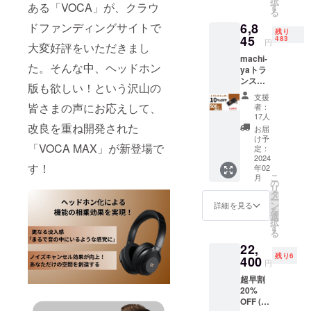
択
送料
ある「VOCA」が、クラウ
す
る
込）
ドファンディングサイトで
6,8
【内
残り
容】
45
483
円
大変好評をいただきまし
ヘッド
machi-
ホンス
た。そんな中、ヘッドホン
yaトラ
タンド
ンス
× 1台 日
版も欲しい！という沢山の
ミッ
本語マ
支援
ター割
ニュア
皆さまの声にお応えして、
者：
10%
ル × 1個
17人
OFF (限
改良を重ね開発された
※ 割引
お届
定500名
率は販
け予
「VOCA MAX」が新登場で
様） 一
売予定
定：
般販売
2024
価格に
す！
年02
予定価
送料を
こ
月
格7,605
含む合
の
リ
円
計金額
タ
ー
→6,845
に対す
ン
詳細を見る
を
円 (税・
るもの
選
択
送料
です。
す
る
込）
22,
【内
残り6
容】 ト
400
円
ランス
超早割
ミッ
20%
ター × 1
OFF (限
台 日本