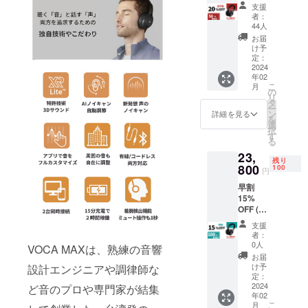
定50名
語マ
支援
様） 一
ニュア
者：
般販売
ル × 1個
44人
予定価
※ 割引
お届
格
率は販
け予
28,000
売予定
定：
円
2024
価格に
年02
→22,40
送料を
こ
月
0円
含む合
の
リ
(税・送
計金額
タ
ー
料込）
に対す
ン
詳細を見る
を
【内
るもの
選
択
容】
です。
す
る
VOCA
23,
MAX ×
残り
1台 付
800
100
円
属ケー
早割
ス×1個
15%
充電器
OFF (限
×1個 日
定100名
本語マ
支援
様） 一
ニュア
者：
般販売
ル × 1個
0人
VOCA MAXは、熟練の音響
予定価
※ 割引
お届
格
率は販
け予
設計エンジニアや調律師な
28,000
売予定
定：
円
2024
価格に
ど音のプロや専門家が結集
年02
→23,80
送料を
こ
月
0円