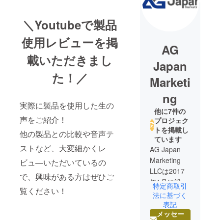
＼Youtubeで製品
使用レビューを掲
AG
載いただきまし
Japan
た！／
Marketi
ng
実際に製品を使用した生の
他に7件の
声をご紹介！
プロジェク
トを掲載し
他の製品との比較や音声テ
ています
ストなど、大変細かくレ
AG Japan
Marketing
ビュ―いただいているの
LLCは2017
で、興味がある方はぜひご
年1月に設立
特定商取引
覧ください！
し、海外製
法に基づく
品の輸入販
表記
メッセー
売を中心に