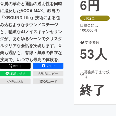
6
円
音質の革命と通話の透明性を同時
まちづくり・地域活性化
に追及したVOCA MAX。独自の
「XROUND Lite」技術による包
1,102%
み込むようなサウンドステージ
目標金額は
CAMPFIRE for Social Good
CAMPFIRE Creation
100,000円
と、精緻なAIノイズキャンセリン
CAMPFIREふるさと納税
machi-ya
コミュニティ
グが、あらゆるシーンでクリスタ
支援者数
ルクリアな会話を実現します。音
53
人
楽も通話も、有線・無線の自在な
接続で、いつでも最高の体験を。
ポスト
シェア
募集終了まで残
LINEで送る
URLコピー
り
埋め込み
QRコード
終了