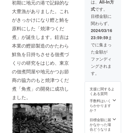
ンに貼
お届け
は、
All-In方
(145g)×
初期に地元の港で記録的な
くださ
うゆを
付され
商品の
1 ※原材
い。 ご
式
です。
ベース
たラベ
大豊漁がありました。これ
ラベル
料及び
支援へ
に、焼
ルや注
に表記
目標金額に
添加物
の感謝
津で製
がきっかけになり鰹と鮪を
意書き
されま
等の食
の気持
関わらず、
造され
をご確
す。 商
品表示
ちをお
原料にした「焼津つくだ
た味噌
認くだ
品開封
2024/03/16
はお届
手紙に
やかつ
さい。
前には
け商品
してお
煮」が誕生します。銈吉は
23:59:59
ま
お節、
ご支援
必ずお
のラベ
送りし
静岡の
への感
届けの
でに集まっ
ルに表
本業の鰹節製造のかたわら
ます
あらし
謝の気
リター
記され
た金額が
おを素
持ちを
ンに貼
鮮魚を日持ちさせる佃煮づ
ます。
材ごと
お手紙
付され
ファンディ
商品開
にアク
くりの研究をはじめ、東京
にして
たラベ
封前に
ングされま
セント
お送り
ルや注
は必ず
の佃煮問屋や地元かつお節
を加え
します
意書き
す。
お届け
て、全
をご確
のリ
商の協力のもと焼津つくだ
体的に
認くだ
ターン
薄味に
さい。
に貼付
煮「角煮」の開発に成功し
支援に関するよ
仕上げ
ご支援
された
くある質問
た新し
への感
ました。
ラベル
いつく
手数料はいく
謝の気
や注意
だ煮を
らかかります
持ちを
書きを
お礼に
か？
お手紙
ご確認
お届け
にして
くださ
しま
目標金額に届
お送り
い。 ご
す。オ
かなかった場
します
支援へ
イル不
合どうなりま
の感謝
使用で