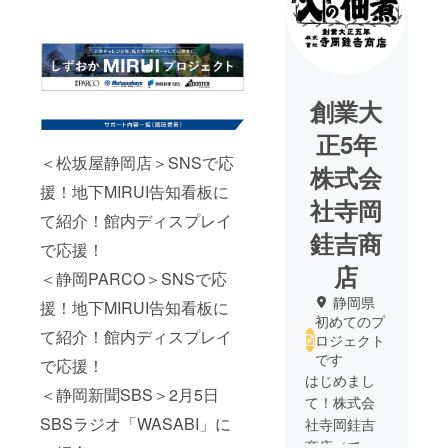
創業大
正5年
＜松坂屋静岡店＞SNSで応
株式会
援！地下MIRUI告知看板に
社寺岡
て紹介！館内ディスプレイ
銈吉商
で応援！
店
＜静岡PARCO＞SNSで応
静岡県
援！地下MIRUI告知看板に
初めてのプ
て紹介！館内ディスプレイ
ロジェクト
です
で応援！
はじめまし
＜静岡新聞SBS＞2月5日
て！株式会
SBSラジオ「WASABI」に
社寺岡銈吉
商店（てら