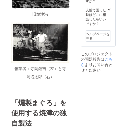
すか？
の気持
白ごは
ちをお
んには
支援で困った
手紙に
もちろ
旧焼津港
時はどこに相
してお
んです
談したらいい
送りし
がサラ
ですか？
ます
ダや麺
類、パ
ヘルプページを
ンやク
見る
ラッ
カーに
合わせ
このプロジェクト
た食べ
の問題報告は
こち
方がお
すすめ
ら
よりお問い合わ
創業者：寺岡銈吉（左）と寺
です。
せください
＜お礼
岡増太郎（右）
の内容
＞ ・ま
ぐろの
土佐煮
(200g)×
1 ・ま
「燻製まぐろ」を
ぐろの
ぬれ角
使用する焼津の独
煮
(150g)×
自製法
1 ・鮪
かぶと