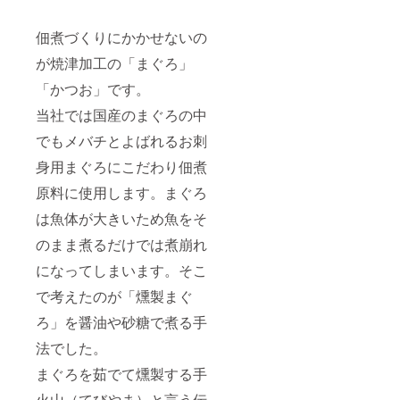
炊き
(150g)×
佃煮づくりにかかせないの
1 ・び
ん長鮪
が焼津加工の「まぐろ」
の角煮
(150g)×
「かつお」です。
1 ・や
当社では国産のまぐろの中
わらか
あさり
でもメバチとよばれるお刺
(100g)×
1 ・大
身用まぐろにこだわり佃煮
葉ちり
めん
原料に使用します。まぐろ
(50g)×1
・まぐ
は魚体が大きいため魚をそ
ろそぼ
のまま煮るだけでは煮崩れ
ろ
(100g)×
になってしまいます。そこ
1 ※原材
料及び
で考えたのが「燻製まぐ
添加物
等の食
ろ」を醤油や砂糖で煮る手
品表示
はお届
法でした。
け商品
まぐろを茹でて燻製する手
のラベ
ルに表
火山（てびやま）と言う伝
記され