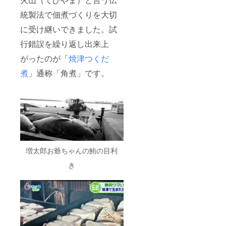
ます。
統製法で佃煮づくりを大切
商品開
封前に
に受け継いできました。試
は必ず
お届け
行錯誤を繰り返し出来上
のリ
ターン
がったのが「
焼津つくだ
に貼付
煮
」通称「角煮」です。
された
ラベル
や注意
書きを
ご確認
くださ
い。 ご
支援へ
の感謝
の気持
増太郎お爺ちゃんの鮪の目利
ちをお
手紙に
き
してお
送りし
ます