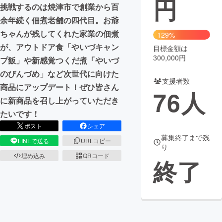
円
挑戦するのは焼津市で創業から百
まちづくり・地域活性化
余年続く佃煮老舗の四代目。お爺
ちゃんが残してくれた家業の佃煮
129%
が、アウトドア食「やいづキャン
目標金額は
CAMPFIRE for Social Good
CAMPFIRE Creation
300,000円
プ飯」や新感覚つくだ煮「やいづ
CAMPFIREふるさと納税
machi-ya
コミュニティ
のびんづめ」など次世代に向けた
支援者数
商品にアップデート！ぜひ皆さん
76
人
に新商品を召し上がっていただき
たいです！
ポスト
シェア
募集終了まで残
LINEで送る
URLコピー
り
埋め込み
QRコード
終了