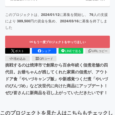
このプロジェクトは、
2024/01/12
に募集を開始し、
76
人の支援
により
389,500
円の資金を集め、
2024/03/16
に募集を終了しま
した
もう一度プロジェクトをやってほしい
ポスト
シェア
LINEで送る
URLコピー
埋め込み
QRコード
挑戦するのは焼津市で創業から百余年続く佃煮老舗の四
代目。お爺ちゃんが残してくれた家業の佃煮が、アウト
ドア食「やいづキャンプ飯」や新感覚つくだ煮「やいづ
のびんづめ」など次世代に向けた商品にアップデート！
ぜひ皆さんに新商品を召し上がっていただきたいです！
このプロジェクトを見た人はこちらもチェックし