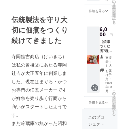
1 ・鮪
のびん
の
もちろ
1 ・
リ
かぶと
づめ
タ
んです
smoke
ー
炊き
smoke
ン
がサラ
詳細を見る
追いか
を
(150g)×
追いか
選
ダや麺
つお
伝統製法を守り大
択
1 ・ま
つお
す
類、パ
(145g)×
る
ぐろそ
(145g)×
ンやク
1 ※原材
切に佃煮をつくり
6,0
ぼろ
1個 ・
ラッ
料及び
(100g)×
00
ホット
カーに
添加物
円
1 ・大
続けてきました
サンド
合わせ
等の食
【焼津
葉ちり
のため
た食べ
品表示
つくだ
めん
の佃煮
方がお
はお届
煮7種詰
(50g)×1
プレー
すすめ
け商品
合せ】
寺岡銈吉商店（けいきち）
※原材料
ン
です。
のラベ
支援
（消費
及び添
(80g)×1
＜お礼
者：
ルに表
は私の曾祖父にあたる寺岡
税・送
加物等
パック
11人
の内容
記され
料込
の食品
・ホッ
＞ ・
お届
ます。
銈吉が大正五年に創業しま
み） 港
表示は
トサン
け予
vinegar
商品開
町やい
お届け
定：
ドのた
味噌さ
封前に
した。現在はまぐろ・かつ
づを代
2024
商品の
めの佃
ば
は必ず
年03
表する
ラベル
煮カ
お専門の佃煮メーカーです
(145g)×
お届け
こ
月
さば、
に表記
の
レー
1 ・soft
のリ
リ
まぐ
されま
が鮮魚を売り歩く行商から
タ
(80g)×1
塩まぐ
ターン
ー
ろ、か
す。 商
ン
パック
詳細を見る
ろ
に貼付
を
商いがスタートしたようで
つおを
品開封
選
※原材料
(145g)×
された
択
使用、
前には
す
及び添
1 ・
ラベル
る
す。
味付け
必ずお
加物等
このプロ
smoke
や注意
は従来
届けの
の食品
追いか
書きを
まだ冷蔵庫の無かった昭和
ジェクト
の砂糖
リター
表示は
つお
ご確認
やしょ