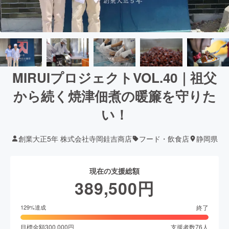
MIRUIプロジェクトVOL.40｜祖父
から続く焼津佃煮の暖簾を守りた
い！
創業大正5年 株式会社寺岡銈吉商店
フード・飲食店
静岡県
現在の支援総額
389,500
円
終了
129
%達成
目標金額
300,000
円
支援者数
76
人