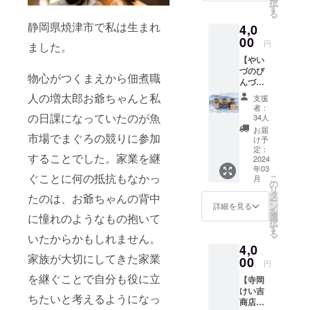
択
ろ、か
物等の
す
る
つおを
食品表
静岡県焼津市で私は生まれ
4,0
使用、
示はお
味付け
00
届け商
円
ました。
は従来
品のラ
【やい
の砂糖
ベルに
づのび
やしょ
表記さ
物心がつくまえから佃煮職
んづめ3
うゆを
れま
種詰合
ベース
す。 商
人の増太郎お爺ちゃんと私
支援
せ】
に、焼
品開封
者：
（消費
津で製
の日課になっていたのが魚
前には
34人
税・送
造され
必ずお
お届
市場でまぐろの競りに参加
料込
た味噌
届けの
け予
み） 港
やかつ
定：
リター
することでした。家業を継
町やい
2024
お節、
ンに貼
年03
づを代
静岡の
付され
ぐことに何の抵抗もなかっ
こ
月
表する
あらし
の
たラベ
リ
さば、
おを素
タ
ルや注
たのは、お爺ちゃんの背中
ー
まぐ
材ごと
ン
意書き
詳細を見る
を
ろ、か
にアク
選
に憧れのようなもの抱いて
をご確
択
つおを
セント
す
認くだ
る
使用、
いたからかもしれません。
を加え
さい。
4,0
味付け
て、全
ご支援
家族が大切にしてきた家業
は従来
00
体的に
への感
円
の砂糖
薄味に
謝の気
を継ぐことで自分も役に立
【寺岡
やしょ
仕上げ
持ちを
けい吉
うゆを
た新し
お手紙
ちたいと考えるようになっ
商店の
ベース
いつく
にして