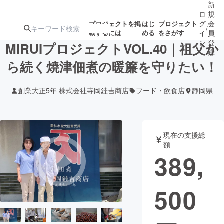
新
ロ
規
グ
会
プロジェクトを掲
はじ
プロジェクト
/
載するには
める
をさがす
イ
員
ン
登
MIRUIプロジェクトVOL.40｜祖父か
録
ら続く焼津佃煮の暖簾を守りたい！
人気のプロ
注目のリ
注目の新着プロ
募集終了が近いプ
もうすぐ公開
創業大正5年 株式会社寺岡銈吉商店
フード・飲食店
静岡県
ジェクト
ターン
ジェクト
ロジェクト
されます
アート・写真
音楽
現在の支援総
額
389,
テクノロジー・ガジェット
ゲーム・サ
500
映像・映画
書籍・雑誌
ビジネス・起業
チャレンジ