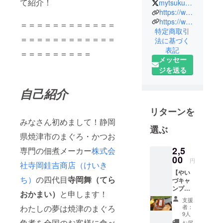
て紹介！
mytsukudani
おかけいき
https://www.instagram.com/mytsukudani3/
ちしょうて
https://www.kaneiri.net/
＝＝＝＝＝＝＝＝＝＝＝＝
特定商取引
ん）はまぐ
＝＝＝＝＝＝＝＝＝＝＝＝
法に基づく
ろ・かつお
表記
＝＝＝＝＝＝＝＝＝
を原料とし
メッセー
た静岡県の
ジを送る
佃煮メー
カーです。
自己紹介
（大正五年
創業／代表
リターンを
取締役 寺岡
みなさん初めまして！静岡
選ぶ
舞）
県焼津市のまぐろ・かつお
2,5
専門の佃煮メーカー
株式会
冷蔵庫の無
00
円
かった当時
社寺岡銈吉商店（けいき
【やい
鮮魚を長期
ち）
の四代目
寺岡舞
（てら
づキャ
保存するた
ンプ飯3
おかまい）
と申します！
めに開発さ
個セッ
支援
ト】
れたのが焼
者：
わたしの夢は焼津のまぐろ
（消費
9人
津つくだ
税・送
角煮を全国のお客様に食べ
お届