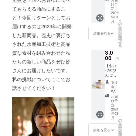
料込
煮。
け予
み） ＜
てもらえる商品にするこ
定：
燻す、煮込
お礼の
2024
む、保存を
と！今回リターンとしてお
年03
内容＞
こ
月
・ホッ
きかせると
の
届けするのは2023年に開発
リ
トサン
タ
いう伝統製
ー
ドのた
ン
詳細を見る
した新商品。歴史に裏打ち
を
法を活か
めの佃
選
択
煮プ
す
された水産加工技術と高品
し、現在は
る
レーン
佃煮の新た
3,0
(80g)×1
質な素材を組み合わせた私
個 ・
な価値づく
00
円
たちの新しい商品をぜひ皆
ホット
りに挑戦し
【やい
サンド
さんにお届けしたいです。
ています！
づのび
のため
んづ
の佃煮
私の挑戦についてここでお
め 2種
カレー
支援
詰合
(80g)×1
者：
話させてください！
せ】
個 ・
8人
（消費
ホット
お届
税・送
サンド
け予
料込
のため
定：
み） 港
2024
の佃煮
年03
町やい
塩
こ
月
づを代
(60g)×1
の
リ
表する
個 ※原
タ
ー
さば、
材料及
ン
詳細を見る
を
まぐ
び添加
選