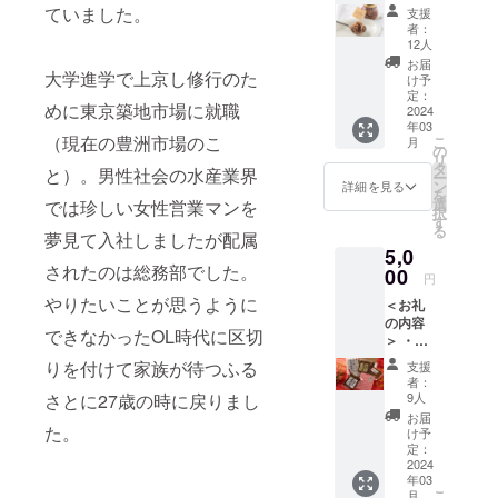
新商品
に、焼
だ煮を
お送り
ていました。
支援
詰め合
津で製
お礼に
します
者：
わせ】
造され
お届け
12人
（消費
た味噌
しま
お届
税・送
大学進学で上京し修行のた
やかつ
す。オ
け予
料込
お節、
定：
イル不
めに東京築地市場に就職
み） 新
2024
静岡の
使用で
年03
商品の
あらし
白ごは
（現在の豊洲市場のこ
こ
月
中から
おを素
の
んには
リ
特に人
材ごと
タ
もちろ
と）。男性社会の水産業界
ー
気の商
にアク
ン
んです
詳細を見る
を
品を
セント
選
がサラ
では珍しい女性営業マンを
択
セット
を加え
す
ダや麺
る
にして
夢見て入社しましたが配属
て、全
類、パ
5,0
お礼に
体的に
ンやク
されたのは総務部でした。
お送り
00
薄味に
ラッ
円
致しま
仕上げ
カーに
やりたいことが思うように
＜お礼
す。 ＜
た新し
合わせ
の内容
お礼の
いつく
た食べ
できなかったOL時代に区切
＞ ・ま
内容＞
だ煮を
方がお
ぐろの
・やい
お礼に
すすめ
りを付けて家族が待つふる
支援
土佐煮
づのび
お届け
です。
者：
(200g)×
んづめ
しま
9人
さとに27歳の時に戻りまし
＜お礼
1 ・ま
soft塩
す。オ
の内容
お届
ぐろの
た。
まぐろ
イル不
け予
＞ ・
ぬれ角
(145g)×
定：
使用で
soft塩
煮
2024
1個 ・
白ごは
まぐろ
年03
(200g)×
やいづ
んには
(145g)×
こ
月