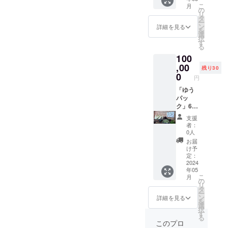
チ子先
内）で
こ
月
生感謝
計２
の
リ
の気持
回。
タ
ー
ち 季節
「原材
ン
詳細を見る
を
の「ね
料及び
選
択
ぶり味
添加物
す
る
噌」
等の食
100
様々な
品表示
試作品
,00
はお届
残り30
「ク
け商品
0
円
リック
のラベ
ポス
「ゆう
ルに表
ト」
パッ
記され
（重量
ク」60
ます。
１㎏以
セン
商品開
支援
内） 月
チ 手
封前に
者：
１回、
作り味
は必ず
0人
半年間
噌詰め
お届け
お届
（計６
合わせ
のリ
け予
回）発
を４月
ターン
定：
送 「原
中に先
2024
に貼付
年05
材料及
に発送
された
こ
月
び添加
イチ子
ラベル
の
リ
物等の
先生感
や注意
タ
ー
食品表
謝の気
書きを
ン
詳細を見る
を
示はお
持ち
ご確認
選
択
届け商
「ねぶ
くださ
す
る
品のラ
り味
い」
このプロ