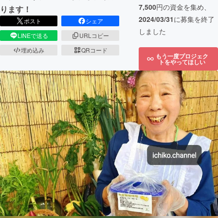
7,500
円の資金を集め、
ります！
2024/03/31
に募集を終了
ポスト
シェア
しました
LINEで送る
URLコピー
埋め込み
QRコード
もう一度プロジェク
トをやってほしい