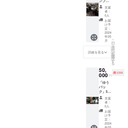
ンプル
内）で
ターン
３点
発送
に貼付
支援
計900㌘
「原材
された
者：
を４月
料及び
ラベル
0人
中に ＋
添加物
や注意
お届
イチ子
等の食
書きを
け予
先生感
品表示
定：
ご確認
謝の気
2024
はお届
くださ
年05
持ち
け商品
い」
こ
月
「ねぶ
のラベ
の
リ
り味噌
ルに表
タ
ー
（初
記され
ン
詳細を見る
を
筍）」
ます。
選
択
の試作
商品開
す
る
品を 竹
封前に
50,
の子収
は必ず
残り50
穫４月
000
お届け
円
下旬か
のリ
「ゆう
ら順次
ターン
パッ
発送。
に貼付
ク」50
※日本郵
された
サイズ
便「ク
ラベル
支援
で手作
リック
や注意
者：
り味噌
ポス
書きを
0人
の詰め
ト」
ご確認
お届
合わせ
（規定
くださ
け予
を先に
重量１
定：
い」
発送 イ
2024
㎏以
年05