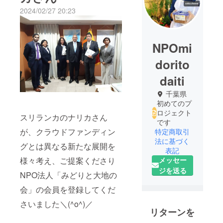
2024/02/27 20:23
NPOmi
dorito
daiti
千葉県
初めてのプ
ロジェクト
スリランカのナリカさん
です
が、クラウドファンディン
特定商取引
法に基づく
グとは異なる新たな展開を
表記
様々考え、ご提案くださり
メッセー
ジを送る
NPO法人「みどりと大地の
会」の会員を登録してくだ
さいました＼(^o^)／
リターンを