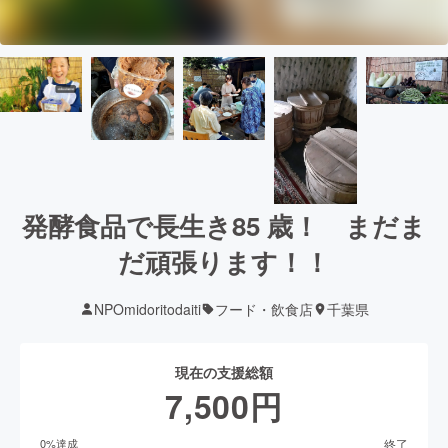
発酵食品で長生き85 歳！ まだま
だ頑張ります！！
NPOmidoritodaiti
フード・飲食店
千葉県
現在の支援総額
7,500
円
終了
0
%達成