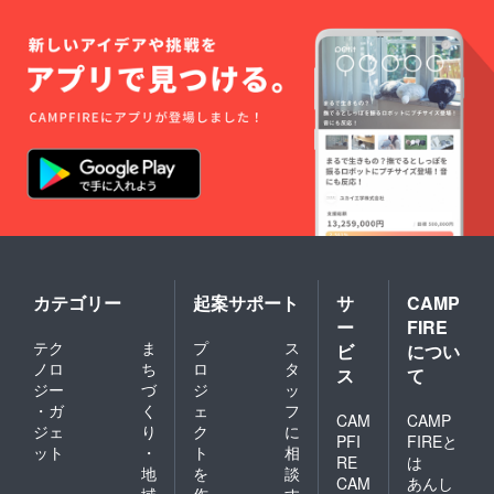
カテゴリー
起案サポート
サ
CAMP
ー
FIRE
テク
ま
プ
ス
ビ
につい
ノロ
ち
ロ
タ
ス
て
ジー
づ
ジ
ッ
・ガ
く
ェ
フ
CAM
CAMP
ジェ
り
ク
に
PFI
FIREと
ット
・
ト
相
RE
は
地
を
談
CAM
あんし