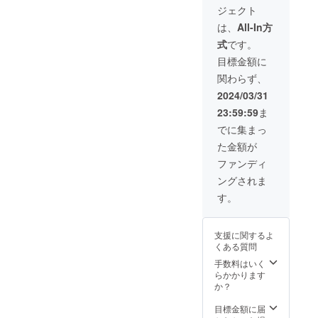
ベルに
噌」試
ジェクト
表記さ
作品
れま
月１
は、
All-In方
す。 商
回 １
式
です。
品開封
年間
前には
（計12
目標金額に
必ずお
回）
関わらず、
届けの
「ク
リター
リック
2024/03/31
ンに貼
ポス
23:59:59
ま
付され
ト」
たラベ
（重量
でに集まっ
ルや注
１㎏）
た金額が
意書き
以内で
をご確
発送
ファンディ
認くだ
「原材
ングされま
さい」
料及び
添加物
す。
等の食
品表示
はお届
支援に関するよ
け商品
くある質問
のラベ
ルに表
手数料はいく
記され
らかかります
ます。
か？
商品開
封前に
目標金額に届