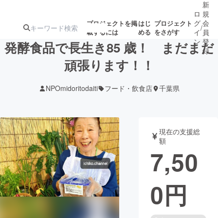
新
ロ
規
グ
会
プロジェクトを掲
はじ
プロジェクト
/
載するには
める
をさがす
イ
員
ン
登
発酵食品で長生き85 歳！ まだまだ
録
頑張ります！！
人気のプロ
注目のリ
注目の新着プロ
募集終了が近いプ
もうすぐ公開
NPOmidoritodaiti
フード・飲食店
千葉県
ジェクト
ターン
ジェクト
ロジェクト
されます
アート・写真
音楽
現在の支援総
額
7,50
テクノロジー・ガジェット
ゲーム・サ
0
円
映像・映画
書籍・雑誌
ビジネス・起業
チャレンジ