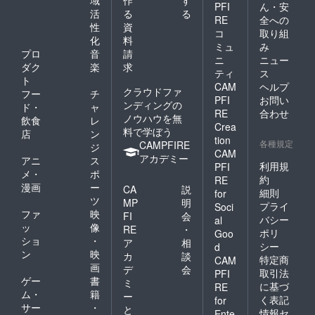
域
作
す
PFI
ん・安
活
る
る
RE
全への
性
資
コ
取り組
化
料
ミュ
み
プロ
音
請
ニ
ニュー
ダク
楽
求
ティ
ス
ト
CAM
ヘルプ
クラウドファ
フー
チ
PFI
お問い
ンディングの
ド・
ャ
RE
合わせ
ノウハウを無
飲食
レ
Crea
料で学ぼう
店
ン
tion
各種規定
CAMPFIRE
ジ
CAM
アカデミー
アニ
ス
利用規
PFI
メ・
ポ
約
RE
漫画
ー
CA
説
細則
for
ツ
MP
明
プライ
Soci
ファ
映
FI
会
バシー
al
ッ
像
RE
・
ポリ
Goo
ショ
・
ア
相
シー
d
ン
映
カ
談
特定商
CAM
画
デ
会
取引法
PFI
ゲー
書
ミ
に基づ
RE
ム・
籍
ー
く表記
for
サー
・
と
情報セ
Ente