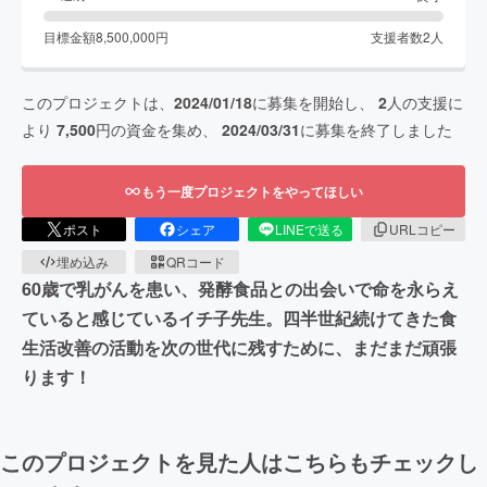
目標金額
8,500,000
円
支援者数
2
人
このプロジェクトは、
2024/01/18
に募集を開始し、
2
人の支援に
より
7,500
円の資金を集め、
2024/03/31
に募集を終了しました
もう一度プロジェクトをやってほしい
ポスト
シェア
LINEで送る
URLコピー
埋め込み
QRコード
60歳で乳がんを患い、発酵食品との出会いで命を永らえ
ていると感じているイチ子先生。四半世紀続けてきた食
生活改善の活動を次の世代に残すために、まだまだ頑張
ります！
このプロジェクトを見た人はこちらもチェックし