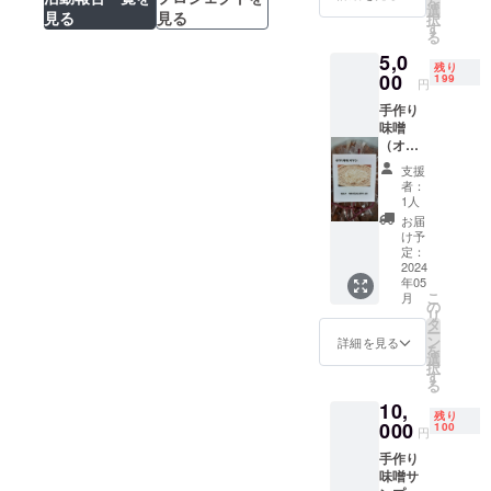
を
品で計
選
見る
見る
択
400ｇ ※
す
る
日本郵
5,0
便「ク
残り
リック
00
199
円
ポス
手作り
ト」
味噌
（規定
（オカ
重量１
ラ） ＋
㎏以
支援
イチ子
内）で
者：
先生感
発送
1人
謝の気
「原材
お届
持ち
料及び
け予
「ねぶ
添加物
定：
り味
2024
等の食
年05
噌」の
品表示
こ
月
試作品
はお届
の
リ
３点
け商品
タ
ー
計800g
のラベ
ン
詳細を見る
を
※日本郵
ルに表
選
択
便「ク
記され
す
る
リック
ます。
10,
ポス
商品開
残り
ト」
000
封前に
100
円
（規定
は必ず
手作り
重量１
お届け
味噌サ
㎏以
のリ