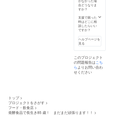
は必ず
かなかった場
お届け
合どうなりま
のリ
すか？
ターン
に貼付
支援で困った
された
時はどこに相
ラベル
談したらいい
や注意
ですか？
書きを
ご確認
ヘルプページを
くださ
見る
い」
このプロジェクト
の問題報告は
こち
ら
よりお問い合わ
せください
トップ
>
プロジェクトをさがす
>
フード・飲食店
>
発酵食品で長生き85 歳！ まだまだ頑張ります！！
>