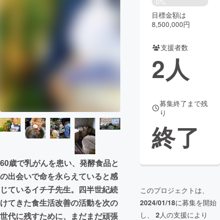
0%
目標金額は
まちづくり・地域活性化
8,500,000円
支援者数
CAMPFIRE for Social Good
CAMPFIRE Creation
2
人
CAMPFIREふるさと納税
machi-ya
コミュニティ
募集終了まで残
り
終了
60歳で乳がんを患い、発酵食品と
の出会いで命を永らえていると感
じているイチ子先生。四半世紀続
このプロジェクトは、
けてきた食生活改善の活動を次の
2024/01/18
に募集を開始
し、
2
人の支援により
世代に残すために、まだまだ頑張