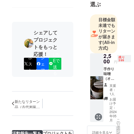
選ぶ
目標金額
未達でも
リターン
シェアして
が届きま
プロジェク
す
(All-in
トをもっと
方式)
応援！
LIN
2,5
ポ
シ
残り
Eで
00
399
円
ス
ェ
送
手作り
ト
ア
る
味噌
（オカ
ラ） ＋
支援
イチ子
者：
先生感
1人
謝の気
お届
新たなリターン
持ち
け予
品（古代米味
「ねぶ
定：
り味
2024
噌）
年05
噌」の
こ
月
試作品
の
リ
ひとし
タ
ー
な の２
ン
詳細を見る
活動報告一覧を
プロジェクトを