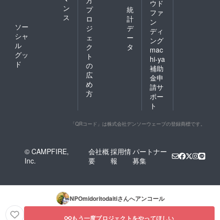
方
ウド
ン
プ
統
ファ
ス
ロ
計
ン
ソー
ジ
デ
ディ
シャ
ェ
ー
ング
ル
ク
タ
mac
グッ
ト
hi-ya
ド
の
補助
広
金申
め
請サ
方
ポー
ト
「QRコード」は株式会社デンソーウェーブの登録商標です。
© CAMPFIRE,
会社概
採用情
パートナー
Inc.
要
報
募集
NPOmidoritodaiti
さんへアンコール
もう一度プロジェクトをやってほしい