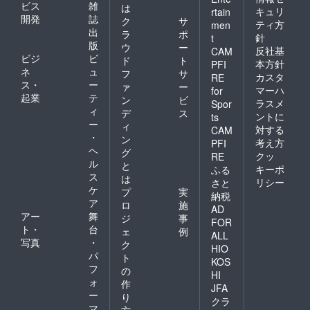
ビス
雑
は
キュリ
rtain
開発
誌
ク
サ
ティ方
men
出
ラ
ポ
針
t
版
ウ
ー
反社基
CAM
ビジ
ビ
ド
ト
本方針
PFI
ネ
ュ
フ
サ
カスタ
RE
ス・
ー
ァ
ー
マーハ
for
起業
テ
ン
ビ
ラスメ
Spor
ィ
デ
ス
ントに
ts
ー
ィ
対する
CAM
・
ン
考え方
PFI
ヘ
グ
クッ
RE
ル
と
キーポ
ふる
ス
は
リシー
さと
ケ
プ
実
納税
ア
ロ
施
AD
アー
舞
ジ
事
FOR
ト・
台
ェ
例
ALL
写真
・
ク
HIO
パ
ト
KOS
フ
の
HI
ォ
作
JFA
ー
り
クラ
マ