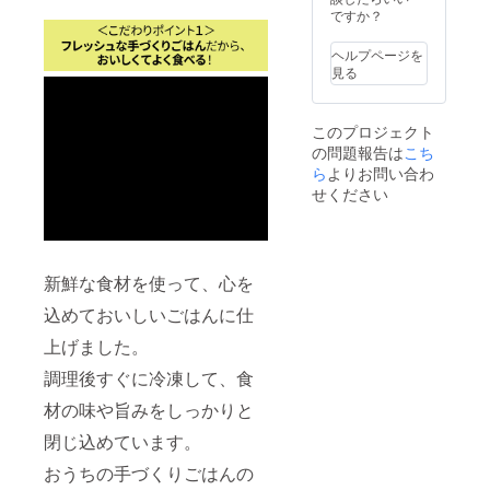
上がり
が取れ
書籍は
よくお
ですか？
ピで
くださ
た日の
「獣医
読みい
す。 ＜
い。
実施と
師が考
ただい
お魚ご
【レシ
ヘルプページを
なりま
案した
た上で
はん
ピにつ
見る
す。 ・
わんこ
お召し
（鮭）
いて】
カウン
の長生
上がり
＞ 国産
＜お肉
セリン
き腸活
くださ
の白鮭
ごはん
グの予
このプロジェクト
ごはん
い。
をぜい
（鶏）
約方法
の問題報告は
こち
（2024
【レシ
たくに
＞ 国産
は、応
年2月発
ら
よりお問い合わ
ピにつ
使っ
の鶏肉
援して
売）」
いて】
た、お
せください
をふん
いただ
です。
＜お肉
肉が苦
だんに
いた方
※書籍の
ごはん
手な犬
使っ
へ別途
表紙デ
（鶏）
さんに
た、う
メール
ザイン
＞ 国産
も安心
まみ
にて詳
は若干
の鶏肉
のヘル
新鮮な食材を使って、心を
たっぷ
細をご
変更と
をふん
シーレ
りの定
連絡い
なる場
込めておいしいごはんに仕
だんに
シピで
番レシ
たしま
合があ
使っ
す。 ※
ピで
す。
上げました。
りま
た、う
内容
す。 ＜
【お召
す。
まみ
量：
お魚ご
し上が
調理後すぐに冷凍して、食
★★「
たっぷ
100g/袋
はん
り方・
備考
りの定
※原材料
（鮭）
お食事
材の味や旨みをしっかりと
欄」に
番レシ
などの
＞ 国産
量の目
愛犬さ
ピで
情報は
閉じ込めています。
の白鮭
安】 商
んのお
す。 ＜
プロ
をぜい
品お届
名前を
お魚ご
おうちの手づくりごはんの
ジェク
たくに
けの際
ぜひご
はん
ト本文