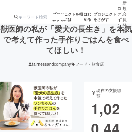
新
ロ
規
グ
会
プロジェクトを掲
はじ
プロジェクト
/
載するには
める
をさがす
イ
員
ン
登
獣医師の私が「愛犬の長生き」を本気
録
で考えて作った手作りごはんを食べ
てほしい！
人気のプロ
注目のリ
注目の新着プロ
募集終了が近いプ
もうすぐ公開
ジェクト
ターン
ジェクト
ロジェクト
されます
fairnessandcompany
フード・飲食店
アート・写真
音楽
現在の支援総
テクノロジー・ガジェット
ゲーム・サ
額
1,02
映像・映画
書籍・雑誌
0,44
ビジネス・起業
チャレンジ