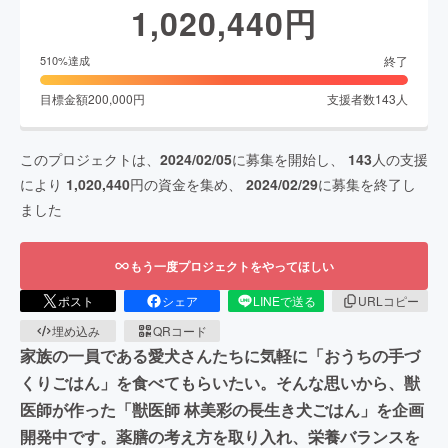
1,020,440
円
終了
510
%達成
目標金額
200,000
円
支援者数
143
人
このプロジェクトは、
2024/02/05
に募集を開始し、
143
人の支援
により
1,020,440
円の資金を集め、
2024/02/29
に募集を終了し
ました
もう一度プロジェクトをやってほしい
ポスト
シェア
LINEで送る
URLコピー
埋め込み
QRコード
家族の一員である愛犬さんたちに気軽に「おうちの手づ
くりごはん」を食べてもらいたい。そんな思いから、獣
医師が作った「獣医師 林美彩の長生き犬ごはん」を企画
開発中です。薬膳の考え方を取り入れ、栄養バランスを