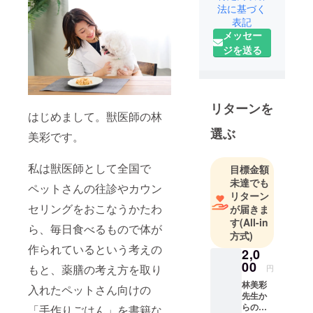
法に基づく
表記
メッセー
ジを送る
リターンを
はじめまして。獣医師の林
選ぶ
美彩です。
私は獣医師として全国で
目標金額
未達でも
ペットさんの往診やカウン
リターン
セリングをおこなうかたわ
が届きま
す
(All-in
ら、毎日食べるもので体が
方式)
作られているという考えの
2,0
00
もと、薬膳の考え方を取り
円
林美彩
入れたペットさん向けの
先生か
らの直
「手作りごはん」を書籍な