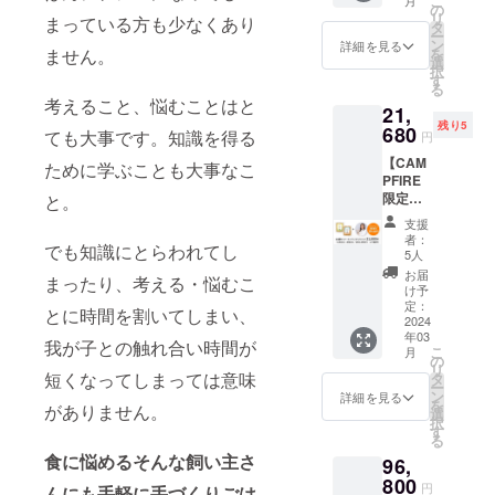
こ
月
ん」4袋
送付い
の
リ
まっている方も少なくあり
セット
たしま
タ
ー
★予定
す。
ン
詳細を見る
を
ません。
販売価
選
択
格
す
る
（3,980
考えること、悩むことはと
21,
円/2024
残り5
年3月中
680
ても大事です。知識を得る
円
旬発売
【CAM
開始予
ために学ぶことも大事なこ
PFIRE
定）の
限定
と。
▲5%O
セッ
FFでお
支援
ト：
試しい
者：
でも知識にとらわれてし
▲10%
ただけ
5人
OFF＋
る
お届
まったり、考える・悩むこ
特典】
CAMPF
け予
「獣医
IRE特別
定：
とに時間を割いてしまい、
師 林美
2024
価格の
年03
彩の長
セット
我が子との触れ合い時間が
こ
月
生き犬
です。
の
リ
ごは
※レシピ
短くなってしまっては意味
タ
ー
ん」16
をお選
ン
詳細を見る
を
がありません。
袋セッ
びくだ
選
択
ト ＋ 獣
さい：
す
る
医師林
「お肉
食に悩めるそんな飼い主さ
96,
美彩先
（鶏）
生のオ
800
ごはん
円
んにも手軽に手づくりごは