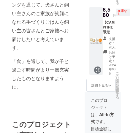
す
・「16
ごはん
番レシ
る
ングを通じて、犬さんと飼
（3,980
「お魚
袋セッ
を各8袋
ピで
8,5
円/2024
（鮭）
ト（定
ずつ
す。 ＜
在庫な
い主さんのご家族が笑顔に
年3月中
80
ごはん
し
期便）
（計16
円
お魚ご
旬発売
✕ 4袋」
を毎月1
袋）」
はん
なれる手づくりごはんを飼
【CAM
開始予
「お肉
回お届
・オン
（鮭）
PFIRE
定）の
（鶏）
け ✕
ライン
い主の皆さんとご家族へお
＞ 国産
限定
▲10%
ごは
12ヶ月
カウン
の白鮭
セッ
OFFで
ん・お
届けしたいと考えていま
分」の
セリン
支援
をぜい
ト：
お試し
魚
セット
者：
グは45
たくに
▲10%
いただ
す。
（鮭）
20人
となり
分以降
使っ
OFF＋
ける
ごはん
ます。
お届
は10分
た、お
特典】
CAMPF
を各2袋
け予
・2回目
延長に
肉が苦
「食」を通して、我が子と
「獣医
IRE特別
定：
ずつ
以降の
つき延
手な犬
師 林美
2024
価格の
（計4
お届け
長料金
さんに
過ごす時間がより一層充実
年03
彩の長
セット
袋）」
は初回
1,100円
も安心
こ
月
生き犬
です。
の
【お召
セット
がかか
したものとなりますよう
のヘル
リ
ごは
※レシピ
タ
し上が
お届け
りま
シーレ
ー
ん」8袋
をお選
ン
り方・
詳細を見る
日から
に。
す。 ・
シピで
を
セット
びくだ
選
お食事
起算し
オンラ
す。 ※
択
＋ 獣医
さい：
す
量の目
て約1ヶ
イン
内容
る
師林美
「お肉
安】 商
このプロ
月ごと
ツール
量：
彩先生
（鶏）
品お届
のお届
はzoom
100g/袋
ジェクト
のサイ
ごはん
けの際
けとな
を使用
※原材料
ン入り
✕ 4袋」
に同梱
は、
All-In方
りま
しま
などの
新刊書
「お魚
される
す。 ・
す。 ・
情報は
式
です。
このプロジェクト
籍付き
（鮭）
冊子に
定期便
延長料
プロ
★予定
ごはん
詳しく
目標金額に
お届け
金はカ
ジェク
販売価
✕ 4袋」
記載し