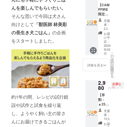
ンライ
✕ 4袋」
【CAM
ンカウ
「お魚
んを楽しんでもらいたい。
PFIRE
ンセリ
（鮭）
限定価
ング付
ごはん
そんな思いで今回は犬さん
格：
き ★予
✕ 4袋」
支援
▲15%
定販売
向けとして
「獣医師 林美彩
「お肉
者：
OFF】
価格
（鶏）
2人
の長生き犬ごはん」
の企画
「獣医
（11,88
ごは
お届
師 林美
0
ん・お
け予
をスタートしました。
彩の長
円/2024
定：
魚
生き犬
2024
年3月中
（鮭）
年03
ごは
旬発売
ごはん
こ
月
ん」16
開始予
の
を各2袋
リ
袋セッ
定）か
タ
ずつ
ー
ト（定
ら
ン
（計4
詳細を見る
を
期便）1
▲10%
選
袋）」
択
年分 ★
OFFの
す
【お召
る
定期便
16袋
し上が
2,9
（単品
セット
り方・
在庫な
購入よ
80
に、林
し
お食事
円
りも
美彩先
量の目
【早
▲20%
約1年の間、レシピの試行錯
生によ
安】 商
割：
OFF）
るオン
品お届
▲25%
誤や試作と試食を繰り返
が更に
ライン
けの際
OFF】
▲15%
カウン
に同梱
支援
し、ようやく飼い主の皆さ
「獣医
OFF（2
セリン
される
者：
師 林美
024年3
グ（1回
10人
冊子に
んにお届けできるごはんが
彩の長
月中旬
45分：
詳しく
お届
生き犬