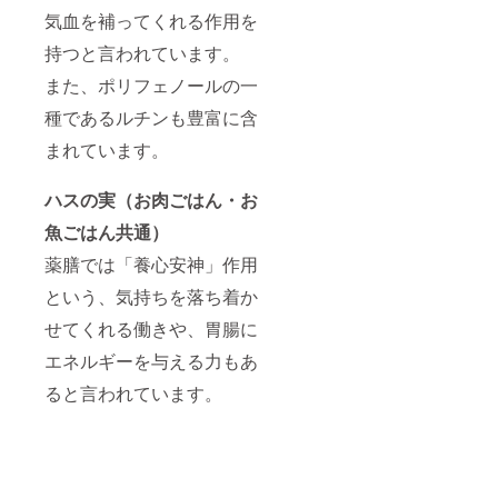
ピで
気血を補ってくれる作用を
す。 ＜
お魚ご
持つと言われています。
はん
また、ポリフェノールの一
（鮭）
＞ 国産
種であるルチンも豊富に含
の白鮭
をぜい
まれています。
たくに
使っ
た、お
ハスの実（お肉ごはん・お
肉が苦
手な犬
魚ごはん共通）
さんに
も安心
薬膳では「養心安神」作用
のヘル
という、気持ちを落ち着か
シーレ
シピで
せてくれる働きや、胃腸に
す。 ※
内容
エネルギーを与える力もあ
量：
100g/袋
ると言われています。
※原材料
などの
情報は
プロ
ジェク
ト本文