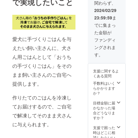
で実現したいこと
途中の
ウンセ
ト本文
関わらず、
格
「お肉
ていま
レシピ
リング
をご確
（7,380
（鶏）
すの
2024/02/29
内容の
終了後
認くだ
円/2024
ごは
で、そ
変更は
にお伝
さい。
23:59:59
ま
年3月中
ん・お
ちらを
できま
えする
旬発売
魚
よくお
でに集まっ
せん。
銀行口
開始予
（鮭）
読みい
【お召
座へお
た金額が
定）か
ごはん
ただい
し上が
振込い
ら
愛犬に手づくりごはんを与
を各2袋
た上で
ファンディ
り方・
ただき
▲10%
ずつ
お召し
お食事
ます
ングされま
えたい飼い主さんに、犬さ
OFFの8
（計4
上がり
量の目
（振込
袋セッ
袋）」
くださ
す。
安】 商
手数料
ん用ごはんとして「おうち
トに、
【お召
い。
品お届
は飼い
2024年
し上が
【レシ
けの際
主様ご
の手づくりごはん」をその
2月発売
り方・
ピにつ
に同梱
負
支援に関するよ
の林美
お食事
いて】
まま飼い主さんのご自宅へ
される
担）。
くある質問
彩先生
量の目
＜お肉
冊子に
・オン
サイン
安】 商
提供します。
手数料はいく
ごはん
詳しく
ライン
入りの
品お届
らかかります
（鶏）
記載し
カウン
新刊本
けの際
か？
＞ 国産
ていま
セリン
作りたてのごはんを冷凍し
（1,925
に同梱
の鶏肉
すの
グはリ
円相
される
目標金額に届
をふん
で、そ
ターン
てお届けするので、ご自宅
当）が
冊子に
かなかった場
だんに
ちらを
お届け
セット
詳しく
合どうなりま
使っ
よくお
後6ヶ月
で解凍してそのまま犬さん
になっ
記載し
すか？
た、う
読みい
以内の
た限定
ていま
まみ
ただい
に与えられます。
期間内
セット
すの
支援で困った
たっぷ
た上で
で実際
です。
で、そ
時はどこに相
りの定
お召し
に予約
★新刊
ちらを
談したらいい
番レシ