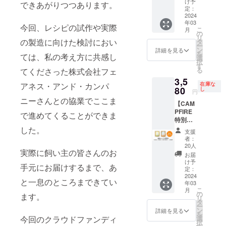
発売開
11,000
け予
記載し
できあがりつつあります。
ごは
始予
定：
円相
ていま
ん」4袋
2024
定） ※
当）が
すの
年03
セット
レシピ
セット
今回、レシピの試作や実際
で、そ
こ
月
★予定
をお選
の
になっ
ちらを
リ
販売価
の製造に向けた検討におい
びくだ
タ
た限定
よくお
ー
格
さい：
ン
セット
詳細を見る
読みい
を
ては、私の考え方に共感し
（3,980
「お肉
選
です。
ただい
択
円/2024
（鶏）
す
※レシピ
た上で
る
てくださった株式会社フェ
年3月中
ごはん
をお選
お召し
3,5
旬発売
✕ 16
びくだ
上がり
アネス・アンド・カンパ
在庫な
開始予
80
袋」
し
さい：
くださ
円
定）の
「お魚
「お肉
ニーさんとの協業でここま
い。
【CAM
▲25%
（鮭）
（鶏）
【レシ
PFIRE
OFFで
ごはん
で進めてくることができま
ごはん
ピにつ
特別価
お試し
✕ 16
✕ 16
いて】
格：
した。
いただ
袋」
袋」
＜お肉
支援
▲10%
ける早
「お肉
「お魚
者：
ごはん
OFF】
割セッ
（鶏）
20人
（鮭）
（鶏）
実際に飼い主の皆さんのお
「獣医
トで
ごは
ごはん
お届
＞ 国産
師 林美
す。 ※
ん・お
け予
✕ 16
の鶏肉
手元にお届けするまで、あ
彩の長
レシピ
定：
魚
袋」
をふん
生き犬
2024
をお選
（鮭）
「お肉
だんに
と一息のところまできてい
年03
ごは
びくだ
ごはん
（鶏）
使っ
こ
月
ん」4袋
さい：
の
を各8袋
ます。
ごは
た、う
リ
セット
「お肉
タ
ずつ
ん・お
まみ
ー
★予定
（鶏）
ン
（計16
詳細を見る
魚
たっぷ
を
販売価
ごはん
今回のクラウドファンディ
選
袋）」
（鮭）
りの定
択
格
✕ 4袋」