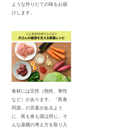
使っ
に同梱
ような作りたての味をお届
記入く
（鮭）
をご確
た、お
される
ださ
＞ 国産
認くだ
肉が苦
冊子に
けします。
い！林
の白鮭
さい。
手な犬
詳しく
先生か
をぜい
さんに
記載し
らの
たくに
も安心
ていま
メッ
使っ
のヘル
すの
セージ
た、お
シーレ
で、そ
をお届
肉が苦
シピで
ちらを
けしま
手な犬
す。 ※
よくお
す★★
さんに
内容
読みい
※レシピ
も安心
量：
ただい
をお選
のヘル
100g/袋
た上で
びくだ
シーレ
※原材料
お召し
さい：
シピで
などの
上がり
「お肉
す。 ※
情報は
くださ
（鶏）
内容
プロ
い。
ごはん
量：
ジェク
【レシ
✕ 8袋」
100g/袋
ト本文
ピにつ
「お魚
※原材料
をご確
いて】
食材には五性（熱性、寒性
（鮭）
などの
認くだ
＜お肉
ごはん
情報は
さい。
ごはん
など）があります。「医食
✕ 8袋」
プロ
（鶏）
「お肉
ジェク
同源」の言葉があるよう
＞ 国産
（鶏）
ト本文
の鶏肉
ごは
をご確
に、医も食も源は同じ。そ
をふん
ん・お
認くだ
だんに
んな薬膳の考え方を取り入
魚
さい。
使っ
（鮭）