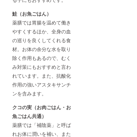
などの
ていま
情報は
すの
プロ
鮭（お魚ごはん）
で、そ
ジェク
ちらを
ト本文
薬膳では胃腸を温めて働き
よくお
をご確
読みい
認くだ
やすくするほか、全身の血
ただい
さい。
た上で
の巡りを良くしてくれる食
お召し
上がり
材。お体の余分な水を取り
くださ
い。
除く作用もあるので、むく
【レシ
み対策にもおすすめと言わ
ピにつ
いて】
れています。また、抗酸化
＜お肉
ごはん
作用の強いアスタキサンチ
（鶏）
＞ 国産
ンを含みます。
の鶏肉
をふん
だんに
クコの実（お肉ごはん・お
使っ
魚ごはん共通）
た、う
まみ
薬膳では「補陰薬」と呼ば
たっぷ
りの定
れお体に潤いを補い、また
番レシ