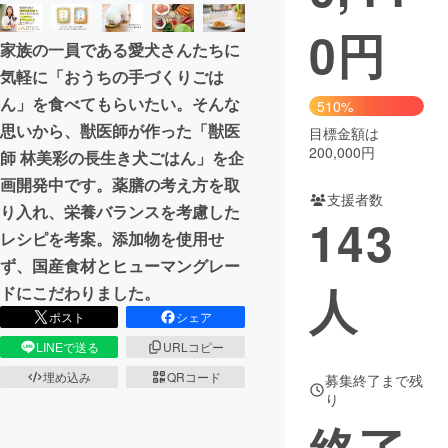
0
円
まちづくり・地域活性化
家族の一員である愛犬さんたちに
気軽に「おうちの手づくりごは
CAMPFIRE for Social Good
CAMPFIRE Creation
ん」を食べてもらいたい。そんな
510%
CAMPFIREふるさと納税
machi-ya
コミュニティ
思いから、獣医師が作った「獣医
目標金額は
200,000円
師 林美彩の長生き犬ごはん」を企
画開発中です。薬膳の考え方を取
支援者数
り入れ、栄養バランスを考慮した
143
レシピを考案。添加物を使用せ
ず、国産食材とヒューマングレー
人
ドにこだわりました。
ポスト
シェア
LINEで送る
URLコピー
埋め込み
QRコード
募集終了まで残
り