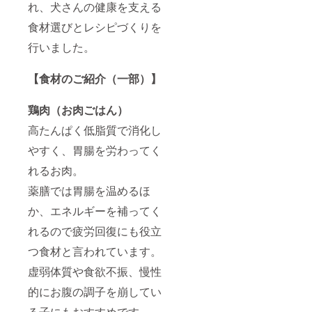
た、う
れ、犬さんの健康を支える
ごはん
まみ
を各4袋
たっぷ
食材選びとレシピづくりを
ずつ
りの定
（計8
行いました。
番レシ
袋）」
ピで
※書籍は
す。 ＜
フード
【食材のご紹介（一部）】
お魚ご
とは別
はん
送にて
（鮭）
レター
鶏肉（お肉ごはん）
＞ 国産
パック
の白鮭
高たんぱく低脂質で消化し
ライト
をぜい
で送付
たくに
やすく、胃腸を労わってく
いたし
使っ
ます。
れるお肉。
た、お
【お召
肉が苦
し上が
薬膳では胃腸を温めるほ
手な犬
り方・
さんに
お食事
か、エネルギーを補ってく
も安心
量の目
のヘル
れるので疲労回復にも役立
安】 商
シーレ
品お届
シピで
つ食材と言われています。
けの際
す。 ※
に同梱
内容
虚弱体質や食欲不振、慢性
される
量：
冊子に
的にお腹の調子を崩してい
100g/袋
詳しく
※原材料
記載し
る子にもおすすめです。