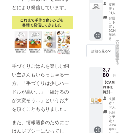
筆お礼
支援
どにより発信しています。
状 今回
者：
のプロ
21人
ジェク
お届
トにご
け予
共感ご
定：
賛同い
2024
年03
ただ
こ
月
き、ご
の
リ
支援い
タ
ー
ただい
ン
詳細を見る
を
た皆様
選
択
に感謝
す
る
の意を
手づくりごはんを楽しむ飼
3,7
込めて
林美彩
80
い主さんもいらっしゃる一
円
先生直
【CAM
方、「手づくりは少しハー
筆のお
PFIRE
礼状を
ドルが高い…」「続けるの
特別価
お送り
格：
させて
支援
が大変そう…」というお声
▲5%O
いただ
者：
FF】
きま
65人
を頂くこともありました。
「獣医
す。 ※
お届
師 林美
お礼状
け予
彩の長
はPDF
定：
また、情報過多のためにご
生き犬
2024
をメー
年03
ごは
はんジプシーになってし
ルにて