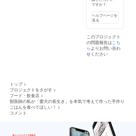
上がり
が取れ
書籍は
よくお
ですか？
ピで
くださ
た日の
「獣医
読みい
す。 ＜
い。
実施と
師が考
ただい
お魚ご
【レシ
ヘルプページを
なりま
案した
た上で
はん
ピにつ
見る
す。 ・
わんこ
お召し
（鮭）
いて】
カウン
の長生
上がり
＞ 国産
＜お肉
セリン
き腸活
くださ
の白鮭
ごはん
グの予
このプロジェクト
ごはん
い。
をぜい
（鶏）
約方法
の問題報告は
こち
（2024
【レシ
たくに
＞ 国産
は、応
年2月発
ら
よりお問い合わ
ピにつ
使っ
の鶏肉
援して
売）」
いて】
た、お
せください
をふん
いただ
です。
＜お肉
肉が苦
だんに
いた方
※書籍の
ごはん
手な犬
使っ
へ別途
表紙デ
（鶏）
さんに
た、う
メール
ザイン
＞ 国産
も安心
まみ
にて詳
は若干
の鶏肉
のヘル
たっぷ
細をご
変更と
をふん
シーレ
りの定
トップ
>
連絡い
なる場
だんに
シピで
番レシ
たしま
プロジェクトをさがす
>
合があ
使っ
す。 ※
ピで
す。
フード・飲食店
>
りま
た、う
内容
す。 ＜
【お召
す。
獣医師の私が「愛犬の長生き」を本気で考えて作った手作り
まみ
量：
お魚ご
し上が
★★「
たっぷ
ごはんを食べてほしい！
>
100g/袋
はん
り方・
備考
りの定
※原材料
（鮭）
コメント
お食事
欄」に
番レシ
などの
＞ 国産
量の目
愛犬さ
ピで
情報は
の白鮭
安】 商
んのお
す。 ＜
プロ
をぜい
品お届
名前を
お魚ご
ジェク
たくに
けの際
ぜひご
はん
ト本文