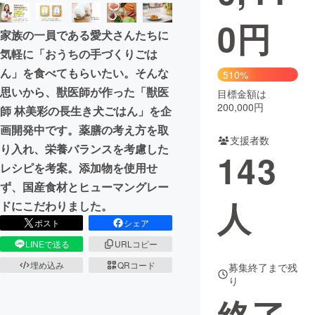
0
円
まちづくり・地域活性化
家族の一員である愛犬さんたちに
気軽に「おうちの手づくりごは
CAMPFIRE for Social Good
CAMPFIRE Creation
ん」を食べてもらいたい。そんな
510%
CAMPFIREふるさと納税
machi-ya
コミュニティ
思いから、獣医師が作った「獣医
目標金額は
200,000円
師 林美彩の長生き犬ごはん」を企
画開発中です。薬膳の考え方を取
支援者数
り入れ、栄養バランスを考慮した
143
レシピを考案。添加物を使用せ
ず、国産食材とヒューマングレー
人
ドにこだわりました。
ポスト
シェア
LINEで送る
URLコピー
埋め込み
QRコード
募集終了まで残
り