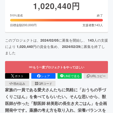
1,020,440
円
終了
510
%達成
目標金額
200,000
円
支援者数
143
人
このプロジェクトは、
2024/02/05
に募集を開始し、
143
人の支援
により
1,020,440
円の資金を集め、
2024/02/29
に募集を終了し
ました
もう一度プロジェクトをやってほしい
ポスト
シェア
LINEで送る
URLコピー
埋め込み
QRコード
家族の一員である愛犬さんたちに気軽に「おうちの手づ
くりごはん」を食べてもらいたい。そんな思いから、獣
医師が作った「獣医師 林美彩の長生き犬ごはん」を企画
開発中です。薬膳の考え方を取り入れ、栄養バランスを