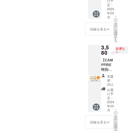
発売開
11,000
け予
記載し
ごは
始予
定：
円相
ていま
ん」4袋
2024
定） ※
当）が
すの
年03
セット
レシピ
セット
で、そ
こ
月
★予定
をお選
の
になっ
ちらを
リ
販売価
びくだ
タ
た限定
よくお
ー
格
さい：
ン
セット
詳細を見る
読みい
を
（3,980
「お肉
選
です。
ただい
択
円/2024
（鶏）
す
※レシピ
た上で
る
年3月中
ごはん
をお選
お召し
3,5
旬発売
✕ 16
びくだ
上がり
在庫な
開始予
80
袋」
し
さい：
くださ
円
定）の
「お魚
「お肉
い。
【CAM
▲25%
（鮭）
（鶏）
【レシ
PFIRE
OFFで
ごはん
ごはん
ピにつ
特別価
お試し
✕ 16
✕ 16
いて】
格：
いただ
袋」
袋」
＜お肉
支援
▲10%
ける早
「お肉
「お魚
者：
ごはん
OFF】
割セッ
（鶏）
20人
（鮭）
（鶏）
「獣医
トで
ごは
ごはん
お届
＞ 国産
師 林美
す。 ※
ん・お
け予
✕ 16
の鶏肉
彩の長
レシピ
定：
魚
袋」
をふん
生き犬
2024
をお選
（鮭）
「お肉
だんに
年03
ごは
びくだ
ごはん
（鶏）
使っ
こ
月
ん」4袋
さい：
の
を各8袋
ごは
た、う
リ
セット
「お肉
タ
ずつ
ん・お
まみ
ー
★予定
（鶏）
ン
（計16
詳細を見る
魚
たっぷ
を
販売価
ごはん
選
袋）」
（鮭）
りの定
択
格
✕ 4袋」