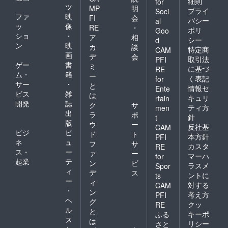
細則
for
などの
ていま
ツ
MP
明
情報は
プライ
Soci
すの
ファ
映
FI
会
プロ
バシー
al
で、そ
ッ
像
ジェク
RE
・
ポリ
ちらを
Goo
ト本文
ショ
・
ア
相
よくお
シー
d
をご確
ン
映
読みい
カ
談
特定商
CAM
認くだ
ただい
画
デ
会
さい。
取引法
PFI
た上で
ゲー
書
ミ
に基づ
RE
お召し
ム・
籍
ー
く表記
for
上がり
サー
・
と
くださ
情報セ
Ente
ビス
雑
は
い。
キュリ
rtain
開発
誌
【レシ
ク
サ
ティ方
men
ピにつ
出
ラ
ポ
針
t
いて】
版
ウ
ー
反社基
CAM
＜お肉
ビジ
ビ
ド
ト
ごはん
本方針
PFI
ネ
ュ
フ
サ
（鶏）
カスタ
RE
ス・
ー
＞ 国産
ァ
ー
マーハ
for
の鶏肉
起業
テ
ン
ビ
ラスメ
Spor
をふん
ィ
デ
ス
ントに
ts
だんに
ー
ィ
対する
使っ
CAM
・
ン
た、う
考え方
PFI
ヘ
まみ
グ
クッ
RE
たっぷ
ル
と
キーポ
ふる
りの定
ス
は
リシー
さと
番レシ