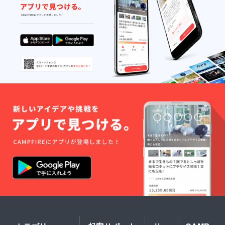
使っ
に同梱
記入く
（鮭）
をご確
た、お
される
ださ
＞ 国産
認くだ
肉が苦
冊子に
い！林
の白鮭
さい。
手な犬
詳しく
先生か
をぜい
さんに
記載し
らの
たくに
も安心
ていま
メッ
使っ
のヘル
すの
セージ
た、お
シーレ
で、そ
をお届
肉が苦
シピで
ちらを
けしま
手な犬
す。 ※
よくお
す★★
さんに
内容
読みい
※レシピ
も安心
量：
ただい
をお選
のヘル
100g/袋
た上で
びくだ
シーレ
※原材料
お召し
さい：
シピで
などの
上がり
「お肉
す。 ※
情報は
くださ
（鶏）
内容
プロ
い。
ごはん
量：
ジェク
【レシ
✕ 8袋」
100g/袋
ト本文
ピにつ
「お魚
※原材料
をご確
いて】
（鮭）
などの
認くだ
＜お肉
ごはん
情報は
さい。
ごはん
✕ 8袋」
プロ
（鶏）
「お肉
ジェク
＞ 国産
（鶏）
ト本文
の鶏肉
ごは
をご確
をふん
ん・お
認くだ
だんに
魚
さい。
使っ
（鮭）