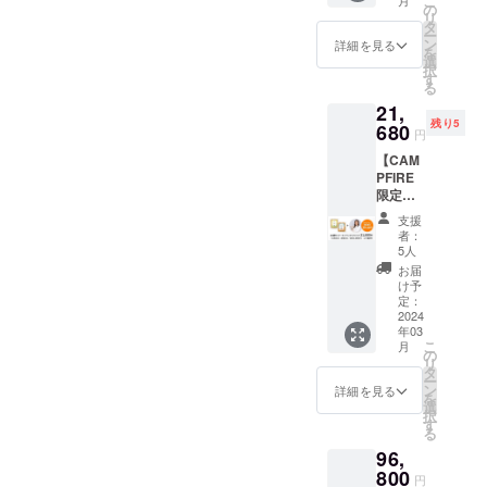
こ
月
ん」4袋
送付い
の
リ
セット
たしま
タ
ー
★予定
す。
ン
詳細を見る
を
販売価
選
択
格
す
る
（3,980
21,
円/2024
残り5
年3月中
680
円
旬発売
【CAM
開始予
PFIRE
定）の
限定
▲5%O
セッ
FFでお
支援
ト：
試しい
者：
▲10%
ただけ
5人
OFF＋
る
お届
特典】
CAMPF
け予
「獣医
IRE特別
定：
師 林美
2024
価格の
年03
彩の長
セット
こ
月
生き犬
です。
の
リ
ごは
※レシピ
タ
ー
ん」16
をお選
ン
詳細を見る
を
袋セッ
びくだ
選
択
ト ＋ 獣
さい：
す
る
医師林
「お肉
96,
美彩先
（鶏）
生のオ
800
ごはん
円