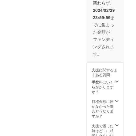
途中の
ウンセ
ト本文
関わらず、
格
「お肉
ていま
レシピ
リング
をご確
（7,380
（鶏）
すの
2024/02/29
内容の
終了後
認くだ
円/2024
ごは
で、そ
変更は
にお伝
さい。
23:59:59
ま
年3月中
ん・お
ちらを
できま
えする
旬発売
魚
よくお
でに集まっ
せん。
銀行口
開始予
（鮭）
読みい
【お召
座へお
た金額が
定）か
ごはん
ただい
し上が
振込い
ら
を各2袋
た上で
ファンディ
り方・
ただき
▲10%
ずつ
お召し
お食事
ます
ングされま
OFFの8
（計4
上がり
量の目
（振込
袋セッ
袋）」
くださ
す。
安】 商
手数料
トに、
【お召
い。
品お届
は飼い
2024年
し上が
【レシ
けの際
主様ご
2月発売
り方・
ピにつ
に同梱
負
支援に関するよ
の林美
お食事
いて】
される
担）。
くある質問
彩先生
量の目
＜お肉
冊子に
・オン
サイン
安】 商
手数料はいく
ごはん
詳しく
ライン
入りの
品お届
らかかります
（鶏）
記載し
カウン
新刊本
けの際
か？
＞ 国産
ていま
セリン
（1,925
に同梱
の鶏肉
すの
グはリ
円相
される
目標金額に届
をふん
で、そ
ターン
当）が
冊子に
かなかった場
だんに
ちらを
お届け
セット
詳しく
合どうなりま
使っ
よくお
後6ヶ月
になっ
記載し
すか？
た、う
読みい
以内の
た限定
ていま
まみ
ただい
期間内
セット
すの
支援で困った
たっぷ
た上で
で実際
です。
で、そ
時はどこに相
りの定
お召し
に予約
★新刊
ちらを
談したらいい
番レシ