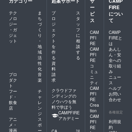
カテゴリー
起案サポート
サ
CAMP
た、う
ごはん
まみ
ー
FIRE
を各4袋
たっぷ
テク
ま
プ
ス
ずつ
ビ
につい
りの定
（計8
ノロ
ち
ロ
タ
ス
て
番レシ
袋）」
ジー
づ
ジ
ッ
ピで
※書籍は
す。 ＜
・ガ
く
ェ
フ
フード
CAM
CAMP
お魚ご
ジェ
り
ク
に
とは別
PFI
FIREと
はん
ット
・
ト
相
送にて
RE
は
（鮭）
レター
地
を
談
＞ 国産
CAM
あんし
パック
域
作
す
の白鮭
PFI
ん・安
ライト
活
る
る
をぜい
で送付
RE
全への
たくに
性
資
いたし
コ
取り組
使っ
化
料
ます。
ミュ
み
た、お
【お召
プロ
音
請
肉が苦
ニ
ニュー
し上が
ダク
楽
求
手な犬
ティ
ス
り方・
ト
さんに
CAM
ヘルプ
お食事
クラウドファ
も安心
フー
チ
量の目
PFI
お問い
のヘル
ンディングの
ド・
ャ
安】 商
RE
合わせ
シーレ
ノウハウを無
飲食
レ
品お届
シピで
Crea
料で学ぼう
けの際
店
ン
す。 ※
tion
に同梱
各種規定
CAMPFIRE
ジ
内容
CAM
される
アカデミー
量：
アニ
ス
冊子に
利用規
PFI
100g/袋
メ・
ポ
詳しく
約
RE
※原材料
漫画
ー
記載し
CA
説