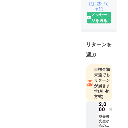
法に基づく
表記
メッセー
ジを送る
リターンを
選ぶ
目標金額
未達でも
リターン
が届きま
す
(All-in
方式)
2,0
00
円
林美彩
先生か
らの直