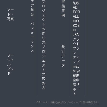
ケ
プ
実
納税
ピで
ア
ロ
施
す。 ＜
AD
アー
舞
ジ
事
お魚ご
FOR
ト・
台
はん
ェ
例
ALL
（鮭）
写真
・
ク
HIO
＞ 国産
パ
ト
KOS
の白鮭
フ
の
をぜい
HI
ォ
作
たくに
JFA
ー
使っ
り
クラ
た、お
マ
方
ウド
肉が苦
ン
プ
統
ファ
手な犬
ス
ロ
計
さんに
ン
ソー
ジ
デ
も安心
ディ
シャ
のヘル
ェ
ー
ング
シーレ
ル
ク
タ
mac
シピで
グッ
ト
hi-ya
す。 ※
ド
の
補助
内容
広
量：
金申
め
100g/袋
請サ
※原材料
方
ポー
などの
ト
情報は
プロ
ジェク
「QRコード」は株式会社デンソーウェーブの登録商標です。
ト本文