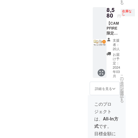
す
・「16
ごはん
番レシ
る
（3,980
「お魚
袋セッ
を各8袋
ピで
8,5
円/2024
（鮭）
ト（定
ずつ
す。 ＜
在庫な
年3月中
80
ごはん
し
期便）
（計16
円
お魚ご
旬発売
✕ 4袋」
を毎月1
袋）」
はん
【CAM
開始予
「お肉
回お届
・オン
（鮭）
PFIRE
定）の
（鶏）
け ✕
ライン
＞ 国産
限定
▲10%
ごは
12ヶ月
カウン
の白鮭
セッ
OFFで
ん・お
分」の
セリン
支援
をぜい
ト：
お試し
魚
セット
者：
グは45
たくに
▲10%
いただ
（鮭）
20人
となり
分以降
使っ
OFF＋
ける
ごはん
ます。
お届
は10分
た、お
特典】
CAMPF
を各2袋
け予
・2回目
延長に
肉が苦
「獣医
IRE特別
定：
ずつ
以降の
つき延
手な犬
師 林美
2024
価格の
（計4
お届け
長料金
さんに
年03
彩の長
セット
袋）」
は初回
1,100円
も安心
こ
月
生き犬
です。
の
【お召
セット
がかか
のヘル
リ
ごは
※レシピ
タ
し上が
お届け
りま
シーレ
ー
ん」8袋
をお選
ン
り方・
詳細を見る
日から
す。 ・
シピで
を
セット
びくだ
選
お食事
起算し
オンラ
す。 ※
択
＋ 獣医
さい：
す
量の目
て約1ヶ
イン
内容
る
師林美
「お肉
安】 商
このプロ
月ごと
ツール
量：
彩先生
（鶏）
品お届
のお届
はzoom
100g/袋
ジェクト
のサイ
ごはん
けの際
けとな
を使用
※原材料
ン入り
✕ 4袋」
に同梱
は、
All-In方
りま
しま
などの
新刊書
「お魚
される
す。 ・
す。 ・
情報は
式
です。
籍付き
（鮭）
冊子に
定期便
延長料
プロ
★予定
ごはん
詳しく
目標金額に
お届け
金はカ
ジェク
販売価
✕ 4袋」
記載し