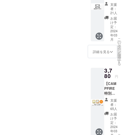
筆お礼
支援
状 今回
者：
のプロ
21人
ジェク
お届
トにご
け予
共感ご
定：
賛同い
2024
年03
ただ
こ
月
き、ご
の
リ
支援い
タ
ー
ただい
ン
詳細を見る
を
た皆様
選
択
に感謝
す
る
の意を
3,7
込めて
林美彩
80
円
先生直
【CAM
筆のお
PFIRE
礼状を
特別価
お送り
格：
させて
支援
▲5%O
いただ
者：
FF】
きま
65人
「獣医
す。 ※
お届
師 林美
お礼状
け予
彩の長
はPDF
定：
生き犬
2024
をメー
年03
ごは
ルにて