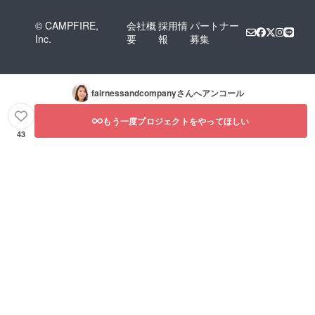
をご確
認くだ
© CAMPFIRE,
会社概
採用情
パートナー
さい。
Inc.
要
報
募集
fairnessandcompany
さんへアンコール
もう一度プロジェクトをやってほしい
43