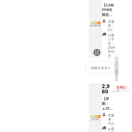
ンライ
✕ 4袋」
【CAM
ンカウ
「お魚
PFIRE
ンセリ
（鮭）
限定価
ング付
ごはん
格：
き ★予
✕ 4袋」
支援
▲15%
定販売
「お肉
者：
OFF】
価格
（鶏）
2人
「獣医
（11,88
ごは
お届
師 林美
0
ん・お
け予
彩の長
円/2024
定：
魚
生き犬
2024
年3月中
（鮭）
年03
ごは
旬発売
ごはん
こ
月
ん」16
開始予
の
を各2袋
リ
袋セッ
定）か
タ
ずつ
ー
ト（定
ら
ン
（計4
詳細を見る
を
期便）1
▲10%
選
袋）」
択
年分 ★
OFFの
す
【お召
る
定期便
16袋
し上が
2,9
（単品
セット
り方・
在庫な
購入よ
80
に、林
し
お食事
円
りも
美彩先
量の目
【早
▲20%
生によ
安】 商
割：
OFF）
るオン
品お届
▲25%
が更に
ライン
けの際
OFF】
▲15%
カウン
に同梱
支援
「獣医
OFF（2
セリン
される
者：
師 林美
024年3
グ（1回
10人
冊子に
彩の長
月中旬
45分：
詳しく
お届
生き犬