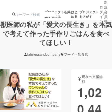
新
ロ
規
グ
会
プロジェクトを掲
はじ
プロジェクト
/
載するには
める
をさがす
イ
員
ン
登
獣医師の私が「愛犬の長生き」を本気
録
で考えて作った手作りごはんを食べ
てほしい！
人気のプロ
注目のリ
注目の新着プロ
募集終了が近いプ
もうすぐ公開
ジェクト
ターン
ジェクト
ロジェクト
されます
fairnessandcompany
フード・飲食店
アート・写真
音楽
現在の支援総
テクノロジー・ガジェット
ゲーム・サ
額
1,02
映像・映画
書籍・雑誌
0,44
ビジネス・起業
チャレンジ