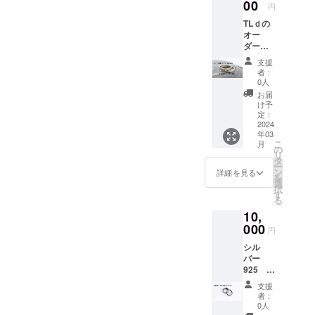
00
円
TLｄの
オー
ダーア
クセサ
支援
リー3％
者：
ＯＦＦ
0人
クーポ
お届
ン ご注
け予
文いた
定：
だき欲
2024
年03
しいイ
こ
月
メージ
の
リ
アクセ
タ
ー
サリー
ン
詳細を見る
を
をお聞
選
択
かせく
す
る
ださ
10,
い。 デ
ザイン
000
円
案が確
シル
定しま
バー
したら
925 シ
御見積
ンプル
書をご
支援
な平打
提示し
者：
ちリン
ます。
0人
グ1本