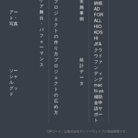
プ
実
納税
ア
ロ
施
AD
アー
舞
ジ
事
FOR
ト・
台
ェ
例
ALL
写真
・
ク
HIO
パ
ト
KOS
フ
の
HI
ォ
作
JFA
ー
り
クラ
マ
方
ウド
ン
プ
統
ファ
ス
ロ
計
ン
ソー
ジ
デ
ディ
シャ
ェ
ー
ング
ル
ク
タ
mac
グッ
ト
hi-ya
ド
の
補助
広
金申
め
請サ
方
ポー
ト
「QRコード」は株式会社デンソーウェーブの登録商標です。