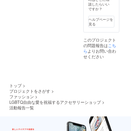
す。
談したらいい
（打ち
ですか？
合わせ
をして
ヘルプページを
イメー
見る
ジを聞
きアク
セサ
このプロジェクト
リーを
の問題報告は
こち
製造し
ます）
ら
よりお問い合わ
せください
トップ
>
プロジェクトをさがす
>
ファッション
>
LGBTQ自由な愛を祝福するアクセサリーショップ
>
活動報告一覧