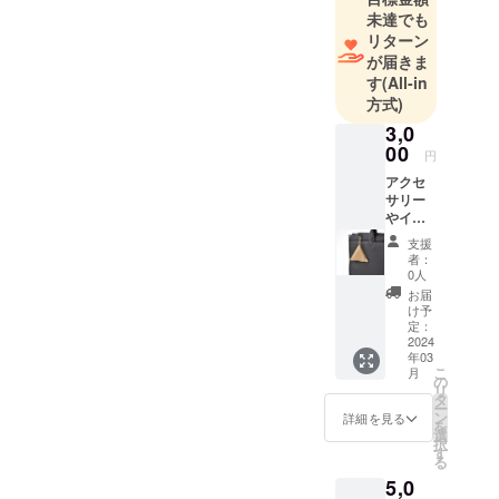
方々が購入
未達でも
しやすい場
リターン
を作ってい
が届きま
す
(All-in
きます。
方式)
3,0
00
円
アクセ
サリー
やイヤ
ホン。
支援
小銭な
者：
どを入
0人
れるこ
お届
とが出
け予
来る小
定：
物入れ
2024
年03
をお送
こ
月
りいた
の
リ
しま
タ
ー
す。
ン
詳細を見る
を
選
択
す
る
5,0