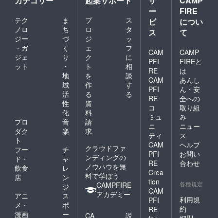
カテゴリー
起案サポート
サ
CAMP
ー
FIRE
テク
ま
プ
ス
ビ
につい
ノロ
ち
ロ
タ
ス
て
ジー
づ
ジ
ッ
・ガ
く
ェ
フ
CAM
CAMP
ジェ
り
ク
に
PFI
FIREと
ット
・
ト
相
RE
は
地
を
談
CAM
あんし
域
作
す
PFI
ん・安
活
る
る
RE
全への
性
資
コ
取り組
化
料
ミュ
み
プロ
音
請
ニ
ニュー
ダク
楽
求
ティ
ス
ト
CAM
ヘルプ
クラウドファ
フー
チ
PFI
お問い
ンディングの
ド・
ャ
RE
合わせ
ノウハウを無
飲食
レ
Crea
料で学ぼう
店
ン
tion
各種規定
CAMPFIRE
ジ
CAM
アカデミー
アニ
ス
利用規
PFI
メ・
ポ
約
RE
漫画
ー
CA
説
細則