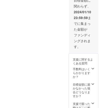
目標金額に
御見積
関わらず、
書をご
提示し
2024/01/10
ます。
23:59:59
ま
御見積
金額か
でに集まっ
ら20％
た金額が
引かせ
ていた
ファンディ
だきま
ングされま
す。
クーポ
す。
ンは、
メール
でお送
支援に関するよ
りいた
くある質問
しま
す。
手数料はいく
クーポ
らかかります
ンの有
か？
効期限
はメー
目標金額に届
ルを配
かなかった場
信して
合どうなりま
から1年
すか？
とさせ
ていた
支援で困った
だきま
時はどこに相