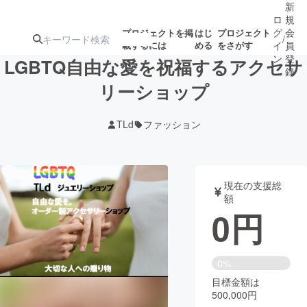
新
ロ
規
グ
会
プロジェクトを掲
はじ
プロジェクト
/
載するには
める
をさがす
イ
員
ン
登
LGBTQ自由な愛を祝福するアクセサ
録
リーショップ
人気のプロ
注目のリ
注目の新着プロ
募集終了が近いプ
もうすぐ公開
TLd
ファッション
ジェクト
ターン
ジェクト
ロジェクト
されます
アート・写真
音楽
現在の支援総
額
0
円
テクノロジー・ガジェット
ゲーム・サ
映像・映画
書籍・雑誌
0%
目標金額は
500,000円
ビジネス・起業
チャレンジ