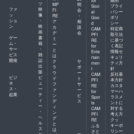
for
ツ
MP
明
プライ
Soci
ファ
映
FI
会
バシー
al
ッ
像
RE
・
ポリ
Goo
ショ
・
ア
相
シー
d
ン
映
カ
談
特定商
CAM
画
デ
会
取引法
PFI
ゲー
書
ミ
に基づ
RE
ム・
籍
ー
く表記
for
サー
・
と
情報セ
Ente
ビス
雑
は
キュリ
rtain
開発
誌
ク
サ
ティ方
men
出
ラ
ポ
針
t
版
ウ
ー
反社基
CAM
ビジ
ビ
ド
ト
本方針
PFI
ネ
ュ
フ
サ
カスタ
RE
ス・
ー
ァ
ー
マーハ
for
起業
テ
ン
ビ
ラスメ
Spor
ィ
デ
ス
ントに
ts
ー
ィ
対する
CAM
・
ン
考え方
PFI
ヘ
グ
クッ
RE
ル
と
キーポ
ふる
ス
は
リシー
さと
ケ