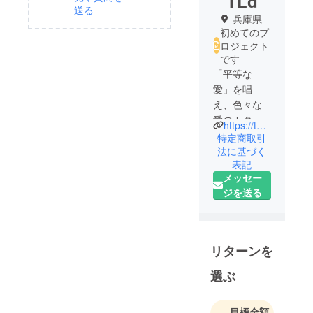
TLd
送る
兵庫県
初めてのプ
ロジェクト
です
「平等な
愛」を唱
え、色々な
愛のカタチ
https://tweeliefdes.stores.jp/
をサポート
特定商取引
していきた
法に基づく
表記
く、彼女と2
メッセー
人でTLdを作
ジを送る
りあげよう
と思いまし
た。完全
オーダー制
リターンを
のアクセサ
リーショッ
選ぶ
プです。
LGBTQの
目標金額