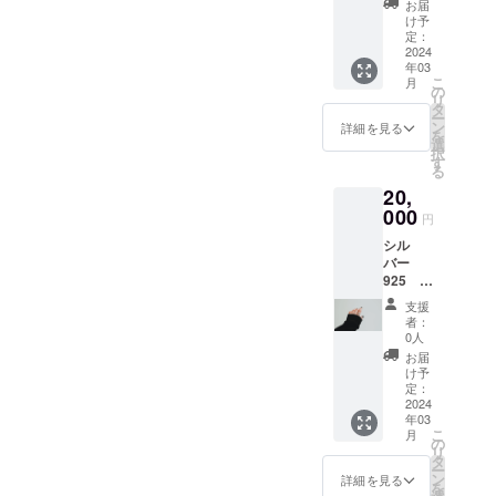
御見積
お届
（サイ
金額か
け予
ズ号数
ら3％引
定：
の確認
2024
かせて
年03
でこち
いただ
こ
月
らから
きま
の
リ
改めて
す。
タ
ー
メール
クーポ
ン
詳細を見る
を
にてご
ンは、
選
択
連絡
メール
す
る
し、ご
でお送
20,
希望の
りいた
号数で
000
しま
円
お届け
す。
シル
しま
クーポ
バー
す）
ンの有
925 表
効期限
8文字掘
はメー
支援
り込み
ルを配
者：
リング
信して
0人
（サイ
から1年
お届
ズ号数
とさせ
け予
と掘り
定：
ていた
込み文
2024
だきま
年03
字確認
す。
こ
月
で改め
の
（打ち
リ
てこち
タ
合わせ
ー
らから
ン
をして
詳細を見る
を
メール