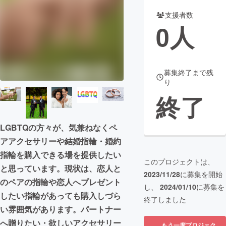
支援者数
まちづくり・地域活性化
0
人
CAMPFIRE for Social Good
CAMPFIRE Creation
CAMPFIREふるさと納税
machi-ya
コミュニティ
募集終了まで残
り
終了
LGBTQの方々が、気兼ねなくペ
アアクセサリーや結婚指輪・婚約
指輪を購入できる場を提供したい
このプロジェクトは、
と思っています。現状は、恋人と
2023/11/28
に募集を開始
のペアの指輪や恋人へプレゼント
し、
2024/01/10
に募集を
したい指輪があっても購入しづら
終了しました
い雰囲気があります。パートナー
へ贈りたい・欲しいアクセサリー
もう一度プロジェク