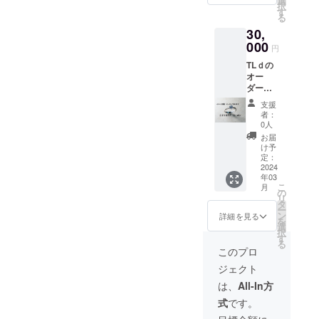
選
イメー
択
にてご
す
ジを聞
る
連絡を
きアク
30,
し、ご
セサ
希望の
000
リーを
円
号数と
製造し
TLｄの
文字を
ます）
オー
掘り込
ダーア
みお届
クセサ
けしま
支援
リー
す）
者：
20％Ｏ
0人
ＦＦ
お届
クーポ
け予
ン ご注
定：
文いた
2024
年03
だき欲
こ
月
しいイ
の
リ
メージ
タ
ー
アクセ
ン
詳細を見る
を
サリー
選
択
をお聞
す
る
かせく
このプロ
ださ
ジェクト
い。 デ
ザイン
は、
All-In方
案が確
式
です。
定しま
したら