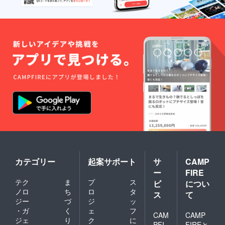
カテゴリー
起案サポート
サ
CAMP
ー
FIRE
テク
ま
プ
ス
ビ
につい
ノロ
ち
ロ
タ
ス
て
ジー
づ
ジ
ッ
・ガ
く
ェ
フ
CAM
CAMP
ジェ
り
ク
に
PFI
FIREと