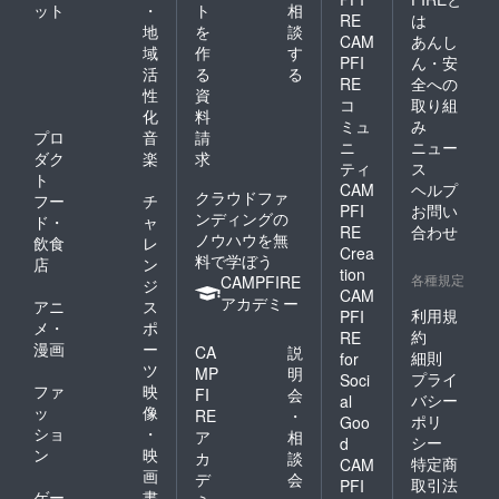
ット
・
ト
相
RE
は
地
を
談
CAM
あんし
域
作
す
PFI
ん・安
活
る
る
RE
全への
性
資
コ
取り組
化
料
ミュ
み
プロ
音
請
ニ
ニュー
ダク
楽
求
ティ
ス
ト
CAM
ヘルプ
クラウドファ
フー
チ
PFI
お問い
ンディングの
ド・
ャ
RE
合わせ
ノウハウを無
飲食
レ
Crea
料で学ぼう
店
ン
tion
各種規定
CAMPFIRE
ジ
CAM
アカデミー
アニ
ス
利用規
PFI
メ・
ポ
約
RE
漫画
ー
CA
説
細則
for
ツ
MP
明
プライ
Soci
ファ
映
FI
会
バシー
al
ッ
像
RE
・
ポリ
Goo
ショ
・
ア
相
シー
d
ン
映
カ
談
特定商
CAM
画
デ
会
取引法
PFI
ゲー
書