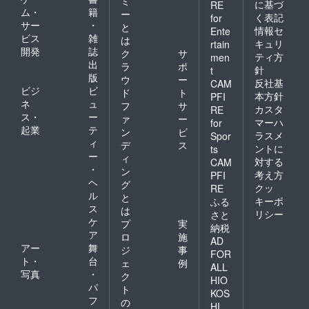
ミ
に基づ
RE
ム・
籍
ー
く表記
for
サー
・
と
情報セ
Ente
ビス
雑
は
キュリ
rtain
開発
誌
ク
サ
ティ方
men
出
ラ
ポ
針
t
版
ウ
ー
反社基
CAM
ビジ
ビ
ド
ト
本方針
PFI
ネ
ュ
フ
サ
カスタ
RE
ス・
ー
ァ
ー
マーハ
for
起業
テ
ン
ビ
ラスメ
Spor
ィ
デ
ス
ントに
ts
ー
ィ
対する
CAM
・
ン
考え方
PFI
ヘ
グ
クッ
RE
ル
と
キーポ
ふる
ス
は
リシー
さと
ケ
プ
実
納税
ア
ロ
施
AD
アー
舞
ジ
事
FOR
ト・
台
ェ
例
ALL
写真
・
ク
HIO
パ
ト
KOS
フ
の
HI