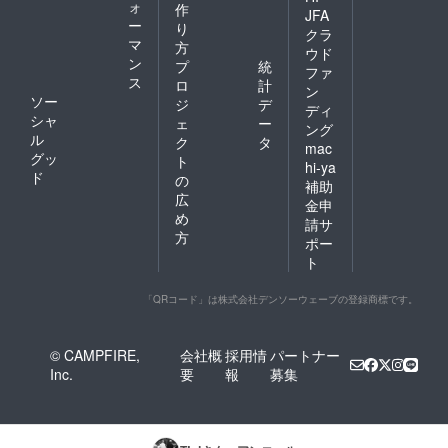
ォ
作
JFA
ー
り
クラ
マ
方
ウド
ン
プ
統
ファ
ス
ロ
計
ン
ソー
ジ
デ
ディ
シャ
ェ
ー
ング
ル
ク
タ
mac
グッ
ト
hi-ya
ド
の
補助
広
金申
め
請サ
方
ポー
ト
「QRコード」は株式会社デンソーウェーブの登録商標です。
© CAMPFIRE,
会社概
採用情
パートナー
Inc.
要
報
募集