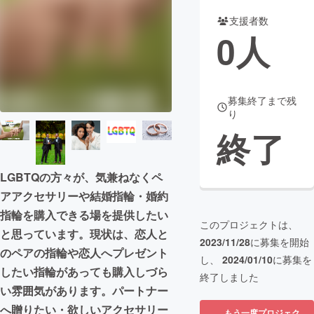
支援者数
まちづくり・地域活性化
0
人
CAMPFIRE for Social Good
CAMPFIRE Creation
CAMPFIREふるさと納税
machi-ya
コミュニティ
募集終了まで残
り
終了
LGBTQの方々が、気兼ねなくペ
アアクセサリーや結婚指輪・婚約
指輪を購入できる場を提供したい
このプロジェクトは、
と思っています。現状は、恋人と
2023/11/28
に募集を開始
のペアの指輪や恋人へプレゼント
し、
2024/01/10
に募集を
したい指輪があっても購入しづら
終了しました
い雰囲気があります。パートナー
へ贈りたい・欲しいアクセサリー
もう一度プロジェク