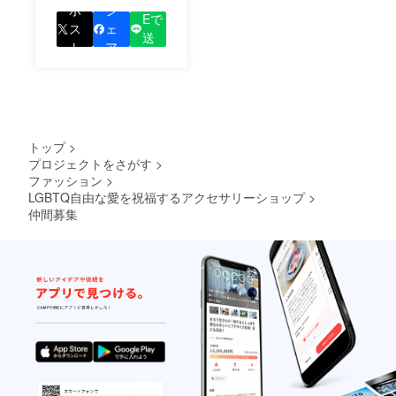
LIN
をして、あなたが応援
ポ
シ
Eで
しているプロジェクト
ス
ェ
送
の良さを知ってもらい
ト
ア
る
ましょう！
トップ
>
プロジェクトをさがす
>
ファッション
>
LGBTQ自由な愛を祝福するアクセサリーショップ
>
仲間募集