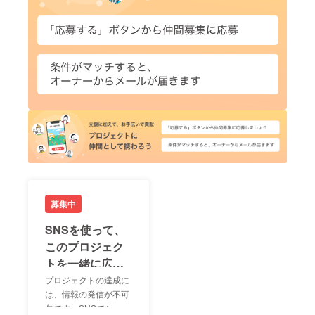
募集中
SNSを使って、
このプロジェク
トを一緒に広め
ましょう！
プロジェクトの達成に
は、情報の発信が不可
欠です。SNSでシェア