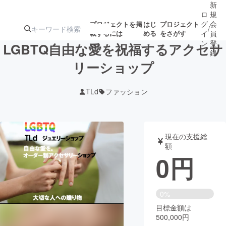
新
ロ
規
グ
会
プロジェクトを掲
はじ
プロジェクト
/
載するには
める
をさがす
イ
員
ン
登
LGBTQ自由な愛を祝福するアクセサ
録
リーショップ
人気のプロ
注目のリ
注目の新着プロ
募集終了が近いプ
もうすぐ公開
TLd
ファッション
ジェクト
ターン
ジェクト
ロジェクト
されます
アート・写真
音楽
現在の支援総
額
0
円
テクノロジー・ガジェット
ゲーム・サ
映像・映画
書籍・雑誌
0%
目標金額は
500,000円
ビジネス・起業
チャレンジ