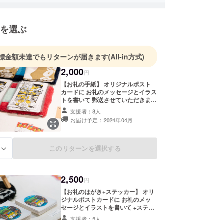
を選ぶ
標金額未達でもリターンが届きます
(All-in方式)
2,000
円
【お礼の手紙】 オリジナルポスト
カードに お礼のメッセージとイラス
トを書いて 郵送させていただきま
す！
支援者：8人
お届け予定：2024年04月
このリターンを選択する
る
2,500
円
【お礼のはがき+ステッカー】 オリ
ジナルポストカードに お礼のメッ
セージとイラストを書いて +ステッ
カーを1枚梱包して、 郵送させてい
支援者：5人