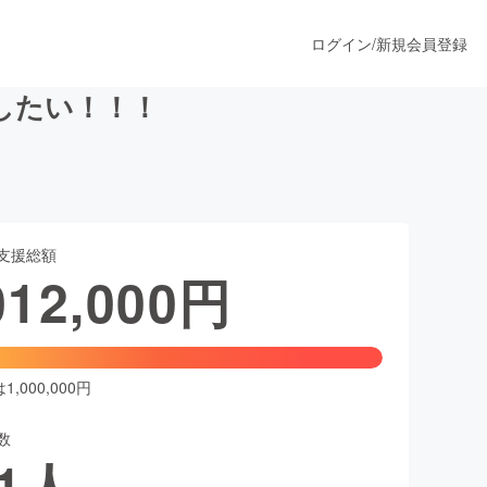
ログイン
/
新規会員登録
したい！！！
うすぐ公開されます
支援総額
プロダクト
012,000
円
ファッション
スポーツ
,000,000円
数
ア
ソーシャルグッド
1
人