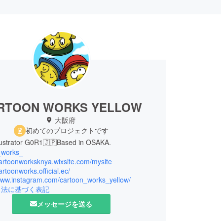
RTOON WORKS YELLOW
大阪府
初めてのプロジェクトです
llustrator G0R1🇯🇵Based in OSAKA.
_works_
cartoonworksknya.wixsite.com/mysite
cartoonworks.official.ec/
/www.instagram.com/cartoon_works_yellow/
引法に基づく表記
メッセージを送る