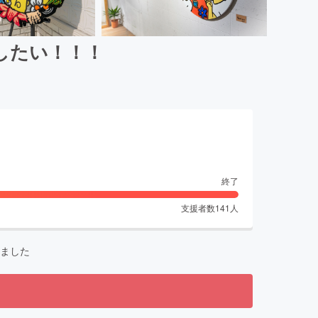
したい！！！
終了
支援者数
141
人
ました