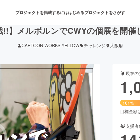
プロジェクトを掲載するには
はじめる
プロジェクトをさがす
戦!!】メルボルンでCWYの個展を開催
CARTOON WORKS YELLOW
チャレンジ
大阪府
注目のリターン
注目の新着プロジェクト
募集終了が近いプロジェクト
も
現在の
音楽
舞台・パフォーマンス
1,
ゲーム・サービス開発
フード・飲食店
101%
書籍・雑誌出版
アニメ・漫画
目標金額は1
支援者
チャレンジ
ビューティー・ヘルスケ
14