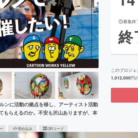
募集終
CAMPFIRE for Social Good
CAMPFIRE Creation
終
CAMPFIREふるさと納税
machi-ya
コミュニティ
このプロジェ
1,012,000
円
ルボルンに活動の拠点を移し、アーティスト活動
めてもらえるのか。不安も沢山ありますが、本
ピー
埋め込み
QRコード