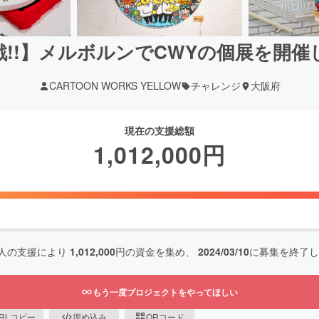
戦!!】メルボルンでCWYの個展を開催
CARTOON WORKS YELLOW
チャレンジ
大阪府
現在の支援総額
1,012,000
円
人の支援により
1,012,000
円の資金を集め、
2024/03/10
に募集を終了し
もう一度プロジェクトをやってほしい
RLコピー
埋め込み
QRコード