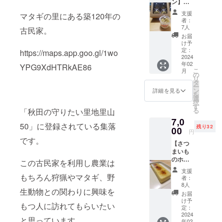
ン】４
です。
） 重
個入り×
サイ
量 50
支援
マタギの里にある築120年の
１箱 絶
ズ
ｇ（包
者：
妙な甘
200×17
装込
7人
古民家。
さが癖
0×100
み） 名
お届
にな
（㎜）
称 菓
け予
る！な
重
定：
子 原材
https://maps.app.goo.gl/1wo
めらか
2024
量 350
料 さ
年02
ミルク
ｇ（包
YPG9XdHTRkAE86
つまい
こ
月
プリン
装込
の
も（秋
リ
の上に
み） 名
タ
田県北
ー
特製さ
称 ス
ン
秋田
詳細を見る
を
つまい
イート
選
市）、
択
もペー
ポテト
す
小麦
る
「秋田の守りたい里地里山
ストを
原材
粉、砂
7,0
乗せて
料 さ
糖、全
50」に登録されている集落
残り32
ありま
00
つまい
卵、バ
円
す。 サ
も（秋
ター、
です。
【さつ
イズ
田県北
米油、
まいも
70×70×
秋田市
かぼ
のホワ
80（㎜
阿仁
この古民家を利用し農業は
ちゃの
イトテ
） 重
産）、
種、カ
支援
リー
量 110
もちろん狩猟やマタギ、野
小麦
シュー
者：
ヌ】 ホ
ｇ（包
粉、バ
8人
ナッ
生動物との関わりに興味を
ワイト
装込
ター、
ツ、ク
お届
チョコ
み） 名
全粉
け予
ルミ、
もつ人に訪れてもらいたい
の甘さ
称 洋
定：
乳、卵
全粉
に負け
2024
菓子 原
黄（卵
乳、
と思っています。
年02