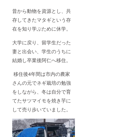
存方
法 -18
昔から動物を資源とし、共
℃以下
で保存
存してきたマタギという存
してく
ださ
在を知り学ぶために休学。
い。 製
造者
了月舎
大学に戻り、留学生だった
農園 加
妻と出会い、学生のうちに
工場
木村望
結婚し卒業後阿仁へ移住。
秋田県
北秋田
市阿仁
移住後4年間は市内の農家
銀山字
上新町
さんの元でネギ栽培の勉強
76-2
090-
をしながら、冬は自分で育
9842-
てたサツマイモを焼き芋に
2490
して売り歩いていました。