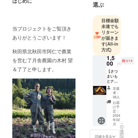
はじめに
農業や狩猟
選ぶ
に興味を持
ち、大学在
目標金額
学中に阿仁
未達でも
当プロジェクトをご覧頂き
マタギの里
リターン
ありがとうございます！
に一年住
が届きま
す
(All-in
む。
方式)
在学中留学
秋田県北秋田市阿仁で農業
1,5
生の妻と出
を営む了月舎農園の木村 望
残り14
00
会い結婚、
円
＆了了と申します。
大学卒業後
【さつ
まいも
二人で阿仁
とナッ
へ行き農業
ツのビ
支援
スコ
を始める。
者：
ティ】
36人
2021年12月
２個入
お届
から菓子製
り×２袋
け予
少しで
定：
造を始め
も多く
2024
る。
年02
の方に
こ
月
当農園
の
リ
の楽し
タ
ー
さとお
ン
詳細を見る