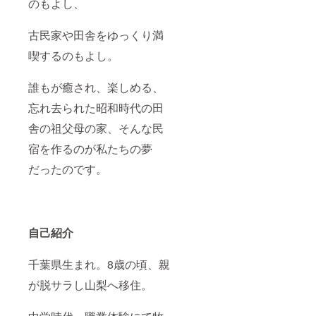
のもよし、
℃以下
で保存
してく
古民家や田舎をゆっくり満
ださ
い。 テ
喫するのもよし。
リーヌ
サイ
ズ
誰もが癒され、楽しめる、
170×50
忘れ去られた昭和時代の田
×50（㎜
） 重
舎の祖父母の家、そんな民
量 250
ｇ（包
宿を作るのが私たちの夢
装込
み） 名
だったのです。
称 洋
菓子 原
材料
さつま
いも
（秋田
自己紹介
県北秋
田市阿
千葉県生まれ。8歳の頃、親
仁
産）、
が脱サラし山梨へ移住。
牛乳、
ホワイ
トチョ