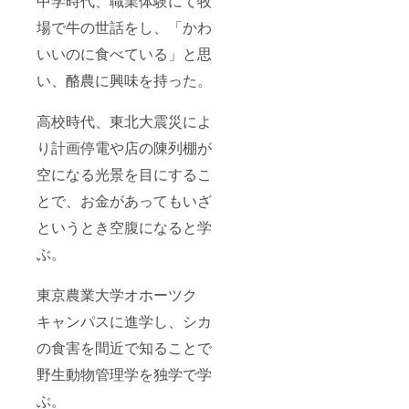
中学時代、職業体験にて牧
コレー
ト（砂
場で牛の世話をし、「かわ
糖、コ
コアバ
いいのに食べている」と思
ター、
い、酪農に興味を持った。
全粉
乳、レ
シチ
高校時代、東北大震災によ
ン、香
料）、
り計画停電や店の陳列棚が
全卵
（卵を
空になる光景を目にするこ
含
む）、
とで、お金があってもいざ
バ
というとき空腹になると学
ター、
トレハ
ぶ。
ロー
ス、砂
糖、寒
東京農業大学オホーツク
天、洋
酒、食
キャンパスに進学し、シカ
塩 内容
量 1個
の食害を間近で知ることで
賞味期
限 製
野生動物管理学を独学で学
造より3
ぶ。
週間 保