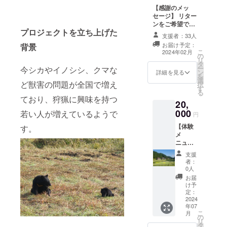
ンが完
期限
9842-
76-2
【感謝のメッ
容量
成して
製造よ
2490
090-
セージ】 リター
500ｇ
いない
り3週間
9842-
ンをご希望でな
賞味期
ためシ
保存方
2490
プロジェクトを立ち上げた
い方に。とにか
限 製
ンプル
法 -18
支援者：33人
く応援したい、
造より3
な包装
℃以下
お届け予定：
背景
甘いのは苦手…
週間 保
となり
で保存
こ
2024年02月
の
という方はこち
存方
ますの
してく
リ
タ
らからお願いい
法 -18
でご了
ださ
ー
今シカやイノシシ、クマな
ン
たします。
℃以下
詳細を見る
承くだ
い。 製
を
選
で保存
さい。
造者
ど獣害の問題が全国で増え
択
す
してく
サイ
了月舎
る
ださ
ズ
ており、狩猟に興味を持つ
農園 加
20,
い。 製
170×50
工場
000
若い人が増えているようで
造者
×50（㎜
円
木村望
了月舎
） 重
秋田県
【体験
す。
農園 加
量 250
北秋田
メ
工場
ｇ（包
市阿仁
ニュー
木村望
装込
銀山字
半額チ
秋田県
み） 名
支援
上新町
ケッ
北秋田
者：
称 洋
76-2
ト】 農
0人
市阿仁
菓子 原
090-
家民宿
銀山字
お届
材料
9842-
にお越
け予
上新町
さつま
2490
しの
定：
76-2
いも
際、お
2024
090-
（秋田
年07
好きな
9842-
県北秋
こ
月
アク
の
2490 冷
田市阿
リ
ティビ
タ
凍にて