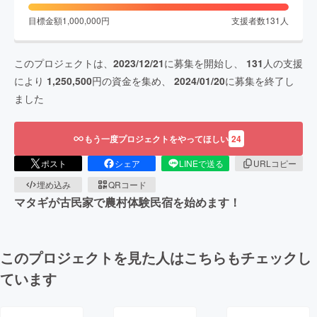
目標金額
1,000,000
円
支援者数
131
人
このプロジェクトは、
2023/12/21
に募集を開始し、
131
人の支援
により
1,250,500
円の資金を集め、
2024/01/20
に募集を終了し
ました
もう一度プロジェクトをやってほしい
24
ポスト
シェア
LINEで送る
URLコピー
埋め込み
QRコード
マタギが古民家で農村体験民宿を始めます！
このプロジェクトを見た人はこちらもチェックし
ています