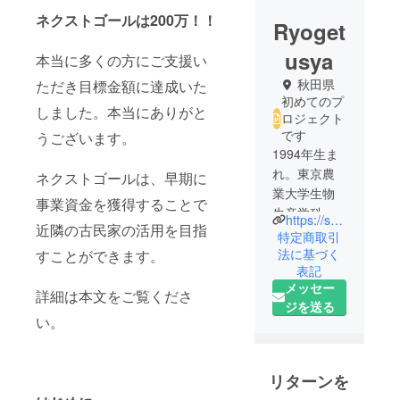
ネクストゴールは200万！！
Ryoget
usya
本当に多くの方にご支援い
秋田県
ただき目標金額に達成いた
初めてのプ
しました。本当にありがと
ロジェクト
です
うございます。
1994年生ま
れ。東京農
ネクストゴールは、早期に
業大学生物
事業資金を獲得することで
生産学科
https://shop.ryogetusya.com
近隣の古民家の活用を目指
卒。
特定商取引
幼少期に父
法に基づく
すことができます。
表記
親が脱サラ
メッセー
し田舎へ移
詳細は本文をご覧くださ
ジを送る
住したこと
い。
きっかけに
田舎での生
活が始ま
リターンを
る。