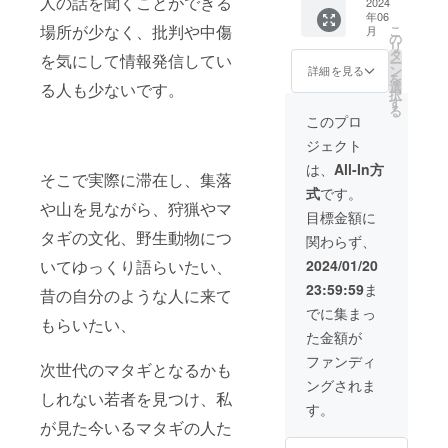
人の話を聞くことができる
載させ
2024
影。 ※
個 賞味
年06
ていた
時期に
期限
場所が少なく、批判や中傷
こ
月
だきま
よって
の
製造よ
リ
す。 木
できな
タ
り2週間
を気にして情報発信してい
ー
製ネー
いもの
ン
保存方
詳細を見る
を
ムプ
もあり
選
法
る人も少ないです。
択
レー
ます。
す
10℃以
る
ト サ
また体
下で保
このプロ
イズ210
験可能
存して
ジェクト
㎜×88㎜
なアク
くださ
遠方で
ティビ
い。 芋
は、
All-In方
そこで実際に滞在し、集落
秋田に
ティが
ンブラ
式
です。
来られ
急遽変
ン サイ
や山を見ながら、狩猟やマ
ない、
更にな
ズ
目標金額に
とにか
る可能
70×70×
タギの文化、野生動物につ
関わらず、
く応援
性もあ
80（㎜
したい
りま
） 重
2024/01/20
いてゆっくり語らいたい、
という
す。 1
量 110
23:59:59
ま
方はこ
口4名様
昔の自分のような人に来て
ｇ（包
ちらを
まで対
装込
でに集まっ
もらいたい、
お願い
応いた
み） 名
た金額が
いたし
しま
称 洋
ます。
す。
菓子 原
ファンディ
次世代のマタギとなるかも
掲載を
材料
ングされま
希望さ
牛乳
しれない若者を見つけ、私
れるお
（国
す。
名前を
産）、
が見た今いるマタギの人た
ご記入
さつま