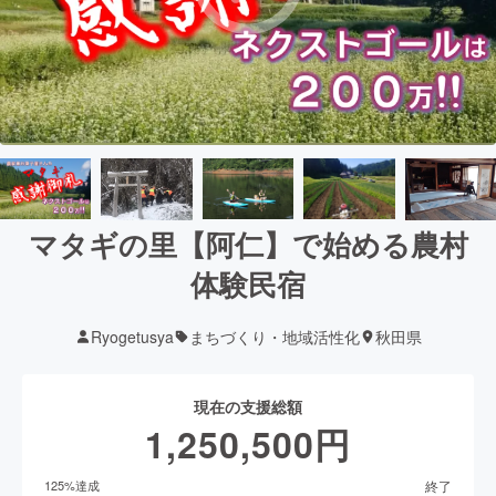
マタギの里【阿仁】で始める農村
体験民宿
Ryogetusya
まちづくり・地域活性化
秋田県
現在の支援総額
1,250,500
円
終了
125
%達成