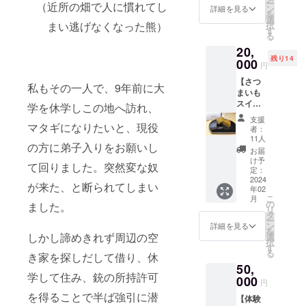
仁
ー
（近所の畑で人に慣れてし
ティを
ン
詳細を見る
発送い
産）、
を
半額で
選
たしま
牛乳、
択
まい逃げなくなった熊）
ご案内
す
す。
ホワイ
る
するチ
トチョ
20,
ケット
コレー
残り14
です。
000
円
ト（砂
農作業
糖、コ
【さつ
体験、
私もその一人で、9年前に大
コアバ
まいも
カヤッ
ター、
スイー
ク、
学を休学しこの地へ訪れ、
全粉
ツ欲張
SUP、
支援
乳、レ
りセッ
マタギになりたいと、現役
冒険
者：
シチ
ト】 阿
コー
11人
ン、香
の方に弟子入りをお願いし
仁人
ス、鉱
お届
料）、
芋、芋
石探
け予
全卵
て回りました。突然変な奴
ンブラ
し、野
定：
（卵を
ン、テ
2024
生動物
が来た、と断られてしまい
含
年02
リーヌ
の撮
む）、
こ
月
をまと
影。 ※
の
ました。
バ
リ
めてお
時期に
タ
ター、
ー
届けい
よって
ン
詳細を見る
トレハ
を
たしま
できな
しかし諦めきれず周辺の空
選
ロー
択
す。 阿
いもの
す
ス、砂
る
き家を探しだして借り、休
仁人芋
もあり
糖、寒
50,
サイ
ます。
天、洋
学して住み、銃の所持許可
ズ
000
また体
円
酒、食
200×17
験可能
を得ることで半ば強引に潜
塩 内容
【体験
0×100
なアク