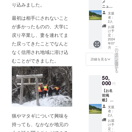
量 1個
メ
（㎜）
ティビ
り込みました。
賞味期
ニュー
重
ティが
限 製
提供チ
量 350
急遽変
支援
造より3
ケッ
ｇ（包
更にな
最初は相手にされないこと
者：
週間 保
ト】 農
装込
る可能
2人
存方
家民宿
み） 名
が多かったものの、大学に
性もあ
お届
法 -18
にお越
称 ス
りま
け予
℃以下
戻り卒業し、妻を連れてま
しの
イート
定：
す。 1
で保存
際、お
2024
ポテト
口4名様
してく
た戻ってきたことでなんと
年07
好きな
原材
まで対
こ
ださ
月
アク
料 さ
の
応いた
なく信用され地域に溶け込
リ
い。 製
ティビ
つまい
タ
しま
ー
造者
ティを
も（秋
ン
す。
詳細を見る
むことができました。
を
了月舎
提供い
田県北
選
択
農園 加
たしま
秋田市
す
る
工場
す。 農
阿仁
木村望
50,
作業体
産）、
秋田県
験、カ
000
小麦
円
北秋田
ヤッ
粉、バ
市阿仁
【お名
ク、
ター、
銀山字
前掲
SUP、
全粉
上新町
載】 農
冒険
乳、卵
76-2
家民宿
コー
黄（卵
支援
090-
開業、
ス、鉱
を含
者：
9842-
最低1年
石探
猟やマタギについて興味を
む）、
2人
2490
間館内
し、野
洋酒、
お届
にお名
持っても、なかなか地元の
生動物
寒天 内
け予
前を掲
の撮
定：
容量 5