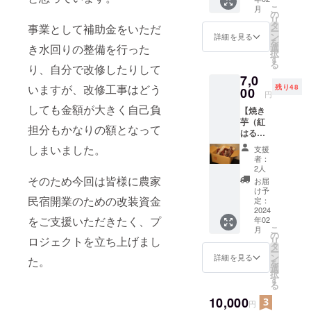
ずに、
材料
を含
ベーキ
こ
月
さつま
牛乳
の
む）、
ングパ
リ
いもの
（国
タ
洋酒、
ウ
事業として補助金をいただ
ー
風味が
産）、
ン
寒天 内
詳細を見る
ダー、
を
味わえ
さつま
選
き水回りの整備を行った
容量 5
食塩 内
択
るバラ
いも、
す
個 賞味
容量 2
る
ンスを
り、自分で改修したりして
生ク
期限
個 賞味
7,0
見つけ
リー
製造よ
期限
いますが、改修工事はどう
残り48
るのに
00
ム、ト
り2週間
製造よ
円
苦労し
レハ
保存方
り1か月
しても金額が大きく自己負
【焼き
まし
ロー
法
保存方
芋（紅
た。試
ス、砂
10℃以
法 直
担分もかなりの額となって
はる
作を重
糖、卵
下で保
射日
か）】
ねたこ
黄（卵
存して
しまいました。
光、高
支援
自家製
だわり
を含
くださ
者：
温多湿
のサツ
のテ
む）、
2人
い。 製
を避け
マイモ
リー
そのため今回は皆様に農家
バ
造者
お届
て保
をじっ
ヌ。販
ター、
け予
了月舎
存。 製
くり焼
民宿開業のための改装資金
売して
定：
練乳、
農園 加
造者
いた焼
2024
いない
寒天、
工場
了月舎
をご支援いただきたく、プ
年02
き芋で
完成し
黒糖、
木村望
農園 加
こ
月
す。 原
たばか
の
バニラ
秋田県
工場
ロジェクトを立ち上げまし
リ
材料：
りの新
タ
ビーン
北秋田
木村望
ー
サツマ
作で
ン
ズペー
詳細を見る
市阿仁
た。
秋田県
を
イモ
す。ま
選
スト、
銀山字
北秋田
択
（秋田
だパッ
す
洋酒 内
上新町
市阿仁
る
県北秋
ケージ
容量 1
76-2
銀山字
田市
10,000
デザイ
個 賞味
090-
円
上新町
産） 内