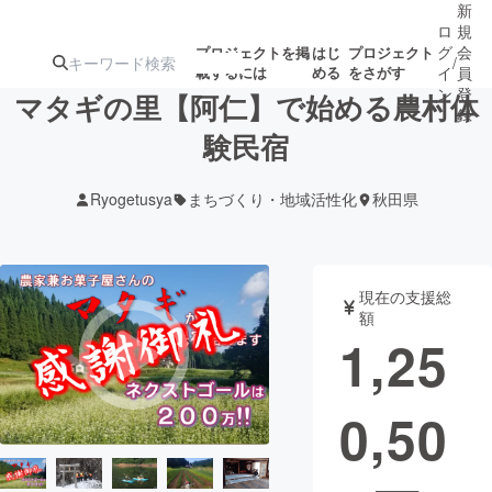
新
ロ
規
グ
会
プロジェクトを掲
はじ
プロジェクト
/
載するには
める
をさがす
イ
員
ン
登
マタギの里【阿仁】で始める農村体
録
験民宿
人気のプロ
注目のリ
注目の新着プロ
募集終了が近いプ
もうすぐ公開
Ryogetusya
まちづくり・地域活性化
秋田県
ジェクト
ターン
ジェクト
ロジェクト
されます
アート・写真
音楽
現在の支援総
額
1,25
テクノロジー・ガジェット
ゲーム・サ
0,50
映像・映画
書籍・雑誌
ビジネス・起業
チャレンジ