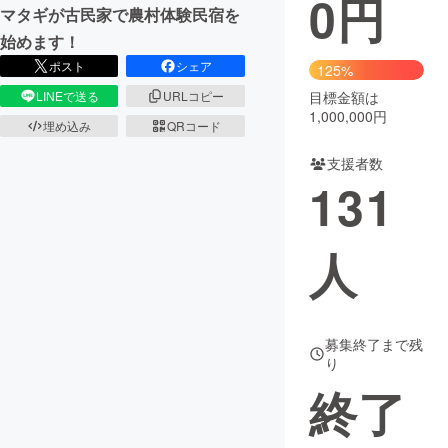
0
円
マタギが古民家で農村体験民宿を
まちづくり・地域活性化
始めます！
ポスト
シェア
125%
目標金額は
LINEで送る
URLコピー
CAMPFIRE for Social Good
CAMPFIRE Creation
1,000,000円
埋め込み
QRコード
CAMPFIREふるさと納税
machi-ya
コミュニティ
支援者数
131
人
募集終了まで残
り
終了