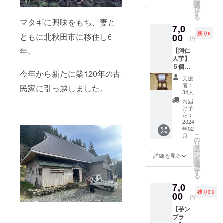
を
いしさ
選
択
を伝え
す
る
たいと
マタギに興味をもち、妻と
7,0
考え、
残り6
ともに北秋田市に移住し6
少額の
00
円
菓子リ
年。
【阿仁
ターン
人芋】
コース
５個入
です。
今年から新たに築120年の古
り×１袋
少ない
支援
当農園
枠では
者：
民家に引っ越しました。
一押
ござい
34人
し！さ
ます
お届
つまい
が、日
け予
もを時
ごろか
定：
間をか
2024
ら応援
年02
けじっ
して下
こ
月
くり焼
さる皆
の
リ
き上げ
様への
タ
ー
ること
感謝の
ン
詳細を見る
を
で甘さ
気持ち
選
択
を最大
でご用
す
る
限引き
意いた
7,0
出した
しまし
残り33
砂糖不
00
た。 サ
円
使用ス
イズ
【芋ン
イート
140×70
ブラ
ポテト
×30（㎜