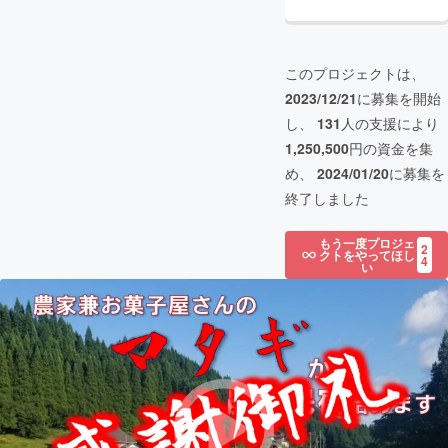
このプロジェクトは、
2023/12/21
に募集を開始
し、
131
人の支援により
1,250,500
円の資金を集
め、
2024/01/20
に募集を
終了しました
もう一度プロジェ
2
クトをやってほし
4
い