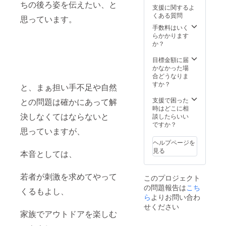
くださ
ちの後ろ姿を伝えたい、と
いも、
支援に関するよ
い。
生ク
くある質問
思っています。
リー
手数料はいく
ム、ト
らかかります
レハ
か？
ロー
ス、砂
目標金額に届
糖、卵
かなかった場
黄（卵
合どうなりま
を含
すか？
む）、
と、まぁ担い手不足や自然
バ
支援で困った
ター、
との問題は確かにあって解
時はどこに相
練乳、
決しなくてはならないと
談したらいい
寒天、
ですか？
黒糖、
思っていますが、
バニラ
ビーン
ヘルプページを
ズペー
見る
本音としては、
スト、
洋酒 内
容量 1
若者が刺激を求めてやって
このプロジェクト
個 賞味
の問題報告は
こち
期限
くるもよし、
ら
よりお問い合わ
製造よ
り3週間
せください
家族でアウトドアを楽しむ
保存方
法 -18