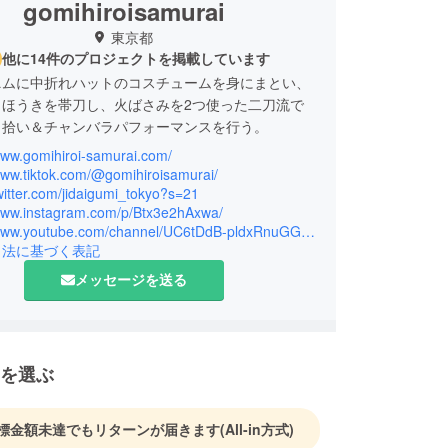
gomihiroisamurai
東京都
他に14件のプロジェクトを掲載しています
ニムに中折れハットのコスチュームを身にまとい、
、ほうきを帯刀し、火ばさみを2つ使った二刀流で
ミ拾い＆チャンバラパフォーマンスを行う。
www.gomihiroi-samurai.com/
週水曜日と日曜日の週に２回、池袋を中心に活動し
www.tiktok.com/@gomihiroisamurai/
R (リサイクル・リユース・リデュース)を推進する
twitter.com/jidaigumi_tokyo?s=21
/www.instagram.com/p/Btx3e2hAxwa/
styleサポーターに就任。
https://www.youtube.com/channel/UC6tDdB-pldxRnuGGg5vY8iA
引法に基づく表記
て）と呼ばれる本格的なチャンバラアクションに、
メッセージを送る
を組み込んだパフォーマンスで人々を魅了し、時に
街中のみならず各地方・イベントでも披露していま
を選ぶ
標金額未達でもリターンが届きます
(All-in方式)