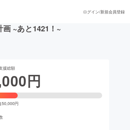
ログイン
/
新規会員登録
 ~あと1421！~
うすぐ公開されます
支援総額
プロダクト
,000
円
ファッション
スポーツ
0,000円
数
ア
ソーシャルグッド
人