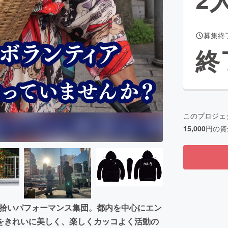
募集終
CAMPFIRE for Social Good
CAMPFIRE Creation
終
CAMPFIREふるさと納税
machi-ya
コミュニティ
このプロジェ
15,000
円の資
ゴミ拾いパフォーマンス集団。都内を中心にエン
をきれいに美しく、楽しくカッコよく活動の