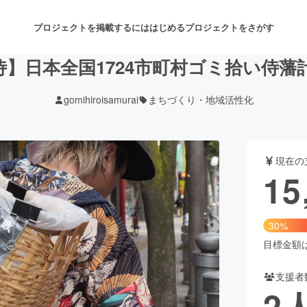
プロジェクトを掲載するには
はじめる
プロジェクトをさがす
侍】日本全国1724市町村ゴミ拾い侍藩計画
gomihiroisamurai
まちづくり・地域活性化
注目のリターン
注目の新着プロジェクト
募集終了が近いプロジェクト
も
現在の
音楽
舞台・パフォーマンス
15
ゲーム・サービス開発
フード・飲食店
30%
書籍・雑誌出版
アニメ・漫画
目標金額は5
支援者
チャレンジ
ビューティー・ヘルスケ
2