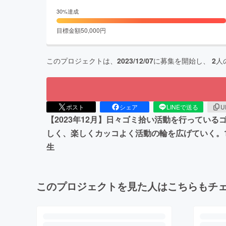
30
%達成
目標金額
50,000
円
このプロジェクトは、
2023/12/07
に募集を開始し、
2
人
ポスト
シェア
LINEで送る
U
【2023年12月】日々ゴミ拾い活動を行ってい
しく、楽しくカッコよく活動の輪を広げていく。
生
このプロジェクトを見た人はこちらもチ