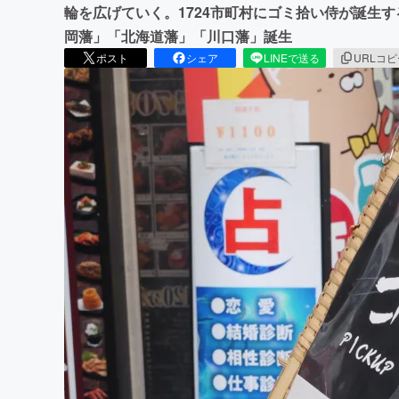
輪を広げていく。1724市町村にゴミ拾い侍が誕生
岡藩」「北海道藩」「川口藩」誕生
ポスト
シェア
LINEで送る
URLコ