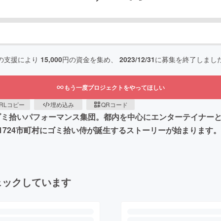
の支援により
15,000
円の資金を集め、
2023/12/31
に募集を終了しまし
もう一度プロジェクトをやってほしい
RLコピー
埋め込み
QRコード
るゴミ拾いパフォーマンス集団。都内を中心にエンターテイナー
1724市町村にゴミ拾い侍が誕生するストーリーが始まります
ェックしています