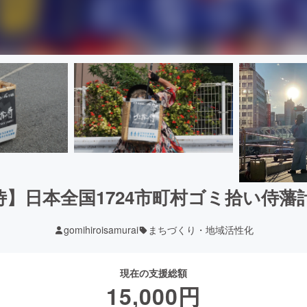
侍】日本全国1724市町村ゴミ拾い侍藩計画
gomihiroisamurai
まちづくり・地域活性化
現在の支援総額
15,000
円