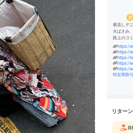
着流しデ
火ばさみ
路上のゴ
https://
現在は毎
https://
ており、3
https://
https:/
環境省Re-
特定商取
殺陣（た
歌と踊り
は東京の
す。
リターン
目