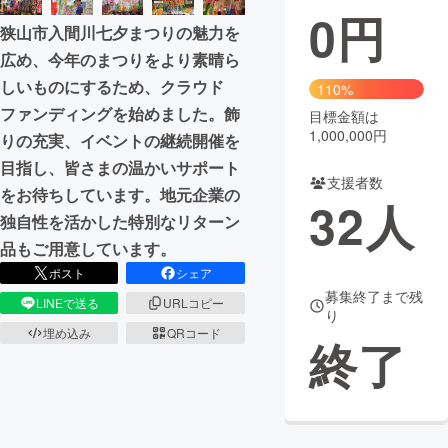
0
円
狭山市入間川七夕まつりの魅力を
まちづくり・地域活性化
広め、今年のまつりをより素晴ら
しいものにするため、クラウド
110%
CAMPFIRE for Social Good
CAMPFIRE Creation
ファンディングを始めました。飾
目標金額は
CAMPFIREふるさと納税
machi-ya
コミュニティ
1,000,000円
りの充実、イベントの継続開催を
目指し、皆さまの温かいサポート
支援者数
をお待ちしています。地元企業の
32
人
独自性を活かした特別なリターン
品もご用意しています。
ポスト
シェア
募集終了まで残
LINEで送る
URLコピー
り
埋め込み
QRコード
終了