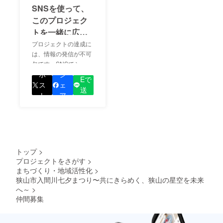
SNSを使って、
このプロジェク
トを一緒に広め
ましょう！
プロジェクトの達成に
は、情報の発信が不可
欠です。SNSでシェア
LIN
をして、あなたが応援
ポ
シ
Eで
しているプロジェクト
ス
ェ
送
の良さを知ってもらい
ト
ア
る
ましょう！
トップ
>
プロジェクトをさがす
>
まちづくり・地域活性化
>
狭山市入間川七夕まつり〜共にきらめく、狭山の星空を未来
へ～
>
仲間募集