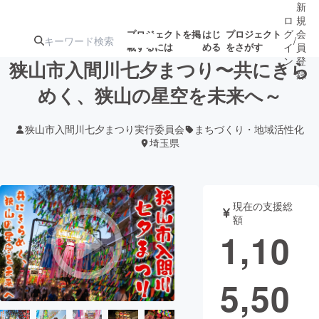
新
ロ
規
グ
会
プロジェクトを掲
はじ
プロジェクト
/
載するには
める
をさがす
イ
員
ン
登
狭山市入間川七夕まつり〜共にきら
録
めく、狭山の星空を未来へ～
人気のプロ
注目のリ
注目の新着プロ
募集終了が近いプ
もうすぐ公開
狭山市入間川七夕まつり実行委員会
まちづくり・地域活性化
ジェクト
ターン
ジェクト
ロジェクト
されます
埼玉県
アート・写真
音楽
現在の支援総
額
テクノロジー・ガジェット
ゲーム・サ
1,10
映像・映画
書籍・雑誌
5,50
ビジネス・起業
チャレンジ