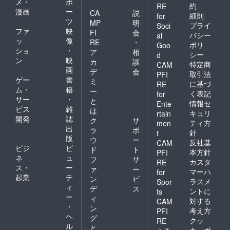
メ・
ポ
約
RE
漫画
ー
CA
説
細則
for
ツ
MP
明
プライ
Soci
ファ
映
FI
会
バシー
al
ッ
像
RE
・
ポリ
Goo
ショ
・
ア
相
シー
d
ン
映
カ
談
特定商
CAM
画
デ
会
取引法
PFI
ゲー
書
ミ
に基づ
RE
ム・
籍
ー
く表記
for
サー
・
と
情報セ
Ente
ビス
雑
は
キュリ
rtain
開発
誌
ク
サ
ティ方
men
出
ラ
ポ
針
t
版
ウ
ー
反社基
CAM
ビジ
ビ
ド
ト
本方針
PFI
ネ
ュ
フ
サ
カスタ
RE
ス・
ー
ァ
ー
マーハ
for
起業
テ
ン
ビ
ラスメ
Spor
ィ
デ
ス
ントに
ts
ー
ィ
対する
CAM
・
ン
考え方
PFI
ヘ
グ
クッ
RE
ル
と