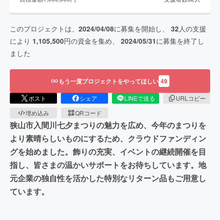
このプロジェクトは、
2024/04/08
に募集を開始し、
32
人の支援
により
1,105,500
円の資金を集め、
2024/05/31
に募集を終了し
ました
もう一度プロジェクトをやってほしい
49
ポスト
シェア
LINEで送る
URLコピー
埋め込み
QRコード
狭山市入間川七夕まつりの魅力を広め、今年のまつりを
より素晴らしいものにするため、クラウドファンディン
グを始めました。飾りの充実、イベントの継続開催を目
指し、皆さまの温かいサポートをお待ちしています。地
元企業の独自性を活かした特別なリターン品もご用意し
ています。