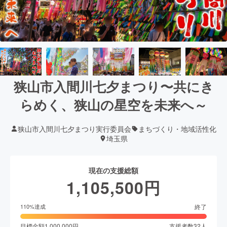
狭山市入間川七夕まつり〜共にき
らめく、狭山の星空を未来へ～
狭山市入間川七夕まつり実行委員会
まちづくり・地域活性化
埼玉県
現在の支援総額
1,105,500
円
終了
110
%達成
目標金額
1,000,000
円
支援者数
32
人