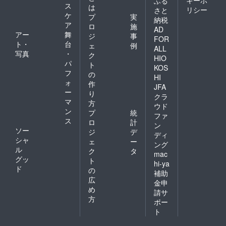
キーポ
ふる
ス
は
リシー
さと
ケ
プ
実
納税
ア
ロ
施
AD
アー
舞
ジ
事
FOR
ト・
台
ェ
例
ALL
写真
・
ク
HIO
パ
ト
KOS
フ
の
HI
ォ
作
JFA
ー
り
クラ
マ
方
ウド
ン
プ
統
ファ
ス
ロ
計
ン
ソー
ジ
デ
ディ
シャ
ェ
ー
ング
ル
ク
タ
mac
グッ
ト
hi-ya
ド
の
補助
広
金申
め
請サ
方
ポー
ト