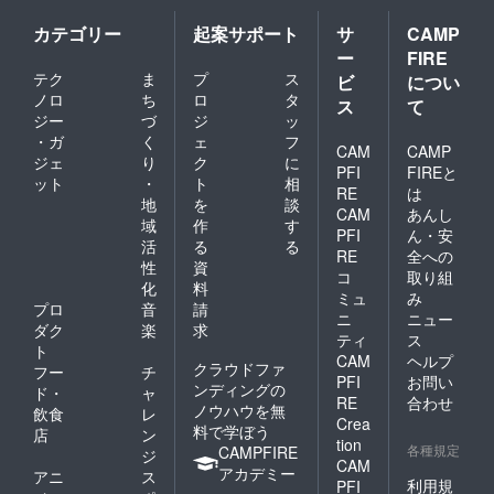
カテゴリー
起案サポート
サ
CAMP
ー
FIRE
テク
ま
プ
ス
ビ
につい
ノロ
ち
ロ
タ
ス
て
ジー
づ
ジ
ッ
・ガ
く
ェ
フ
CAM
CAMP
ジェ
り
ク
に
PFI
FIREと
ット
・
ト
相
RE
は
地
を
談
CAM
あんし
域
作
す
PFI
ん・安
活
る
る
RE
全への
性
資
コ
取り組
化
料
ミュ
み
プロ
音
請
ニ
ニュー
ダク
楽
求
ティ
ス
ト
CAM
ヘルプ
クラウドファ
フー
チ
PFI
お問い
ンディングの
ド・
ャ
RE
合わせ
ノウハウを無
飲食
レ
Crea
料で学ぼう
店
ン
tion
各種規定
CAMPFIRE
ジ
CAM
アカデミー
アニ
ス
利用規
PFI