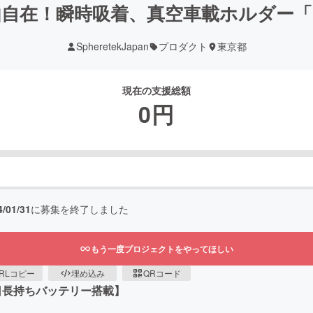
自在！瞬時吸着、真空車載ホルダー「RJU
SpheretekJapan
プロダクト
東京都
現在の支援総額
0
円
4/01/31
に募集を終了しました
もう一度プロジェクトをやってほしい
RLコピー
埋め込み
QRコード
0日長持ちバッテリー搭載】