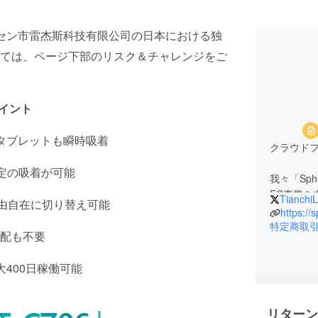
セン市雷杰斯科技有限公司の日本における独
ては、ページ下部のリスク＆チャレンジをご
ポイント
タブレットも瞬時吸着
クラウド
定の吸着が可能
我々「Sph
EC事業
TianchiL
自由自在に切り替え可能
いに紹介
https://
は我々の
特定商取
配も不要
弊社の主
400日稼働可能
とか）、
興味あるお
リターン