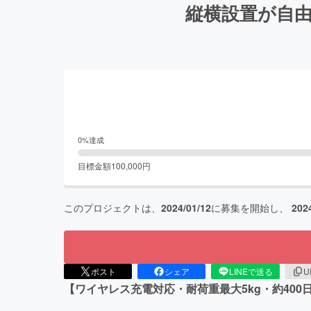
縦横設置が自由
0
%達成
目標金額
100,000
円
このプロジェクトは、
2024/01/12
に募集を開始し、
202
ポスト
シェア
LINEで送る
U
【ワイヤレス充電対応・耐荷重最大5kg・約40