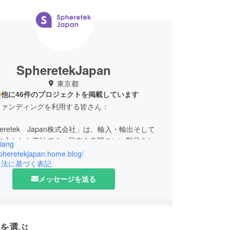
SpheretekJapan
東京都
他に46件のプロジェクトを掲載しています
ファンディングを利用する皆さん：
eretek Japan株式会社」は、輸入・輸出そして
を中心とした商社です。日本＆中国のいい製品をお互
iang
・販売することで、皆により良い生活をもたらすの
spheretekjapan.home.blog/
長久の目標です。
引法に基づく表記
メッセージを送る
な製品範囲は：電子製品（スマホ関連、スピーカー
電気製品（ヒーター、扇風機とか）です。
客様は是非HPをご覧ください。
を選ぶ