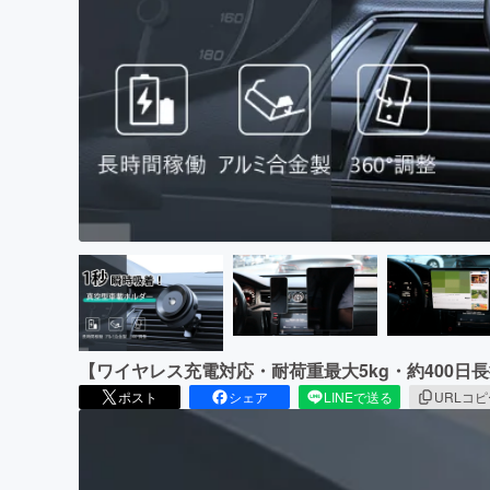
まちづくり・地域活性化
【ワイヤレス充電対応・耐荷重最大5kg・約400日
ポスト
シェア
LINEで送る
URLコ