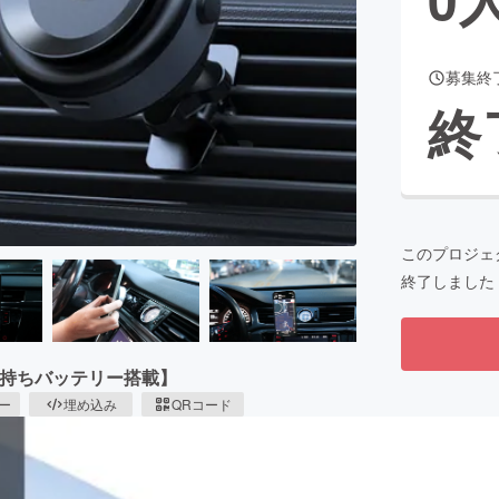
募集終
CAMPFIRE for Social Good
CAMPFIRE Creation
終
CAMPFIREふるさと納税
machi-ya
コミュニティ
このプロジェ
終了しました
長持ちバッテリー搭載】
ピー
埋め込み
QRコード