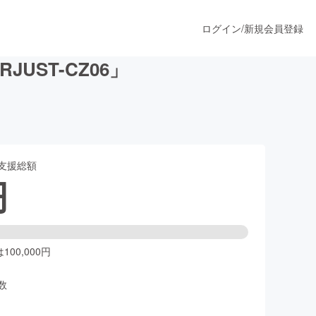
ログイン
/
新規会員登録
ST-CZ06」
うすぐ公開されます
支援総額
プロダクト
円
ファッション
スポーツ
00,000円
数
ア
ソーシャルグッド
人