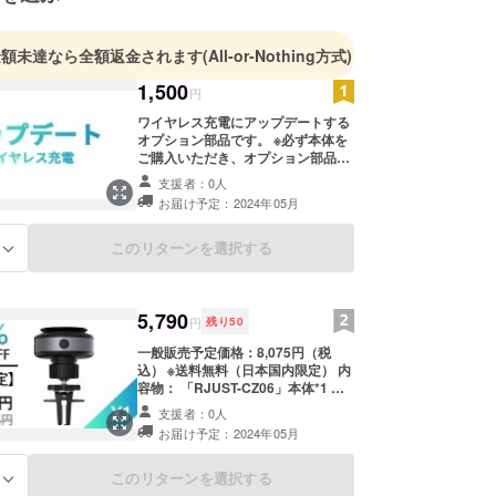
heretekjapan.home.blog/
よろしくお願いいたします。
金額未達なら全額返金されます
(All-or-Nothing方式)
1,500
円
ワイヤレス充電にアップデートする
オプション部品です。 ※必ず本体を
ご購入いただき、オプション部品の
みのご購入はご遠慮くださいませ。
支援者：0人
お届け予定：2024年05月
このリターンを選択する
る
5,790
円
残り
50
一般販売予定価格：8,075円（税
込） ※送料無料（日本国内限定） 内
容物： 「RJUST-CZ06」本体*1 給
電ケーブル*1 静電シール*3 日本語
支援者：0人
取扱説明書*1
お届け予定：2024年05月
このリターンを選択する
る