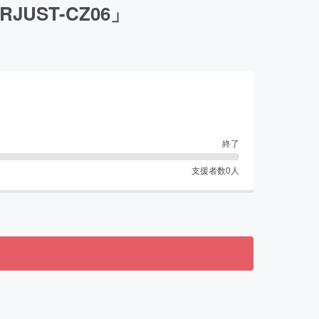
ST-CZ06」
終了
支援者数
0
人