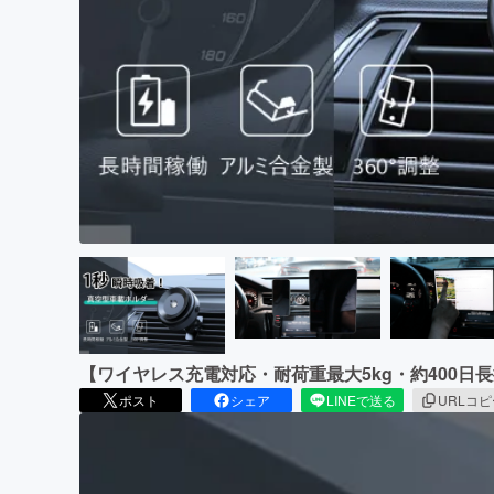
まちづくり・地域活性化
【ワイヤレス充電対応・耐荷重最大5kg・約400日
ポスト
シェア
LINEで送る
URLコ