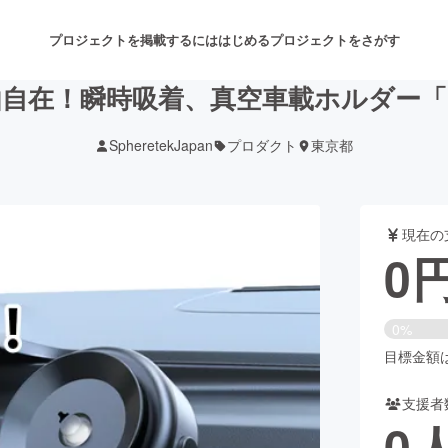
プロジェクトを掲載するには
はじめる
プロジェクトをさがす
自在！瞬時吸着、真空車載ホルダー「RJU
SpheretekJapan
プロダクト
東京都
注目のリターン
注目の新着プロジェクト
募集終了が近いプロジェクト
も
現在の
音楽
舞台・パフォーマンス
0
ゲーム・サービス開発
フード・飲食店
0%
書籍・雑誌出版
アニメ・漫画
目標金額は1
支援者
チャレンジ
ビューティー・ヘルスケ
0