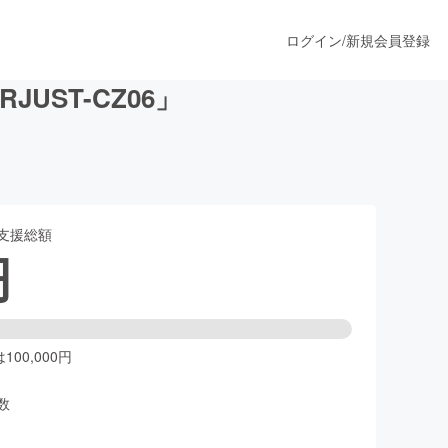
ログイン
/
新規会員登録
ST-CZ06」
うすぐ公開されます
支援総額
プロダクト
円
ファッション
スポーツ
00,000円
数
ア
ソーシャルグッド
人