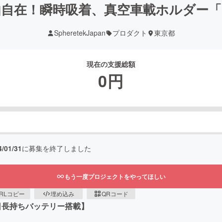
自在！瞬時吸着、真空車載ホルダー「RJU
SpheretekJapan
プロダクト
東京都
現在の支援総額
0
円
4/01/31
に募集を終了しました
もう一度プロジェクトをやってほしい
RLコピー
埋め込み
QRコード
0日長持ちバッテリー搭載】