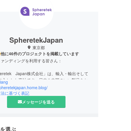
SpheretekJapan
東京都
他に46件のプロジェクトを掲載しています
ファンディングを利用する皆さん：
eretek Japan株式会社」は、輸入・輸出そして
を中心とした商社です。日本＆中国のいい製品をお互
iang
・販売することで、皆により良い生活をもたらすの
spheretekjapan.home.blog/
長久の目標です。
引法に基づく表記
メッセージを送る
な製品範囲は：電子製品（スマホ関連、スピーカー
電気製品（ヒーター、扇風機とか）です。
客様は是非HPをご覧ください。
を選ぶ