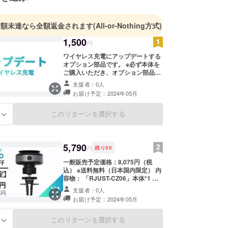
heretekjapan.home.blog/
よろしくお願いいたします。
金額未達なら全額返金されます
(All-or-Nothing方式)
1,500
円
ワイヤレス充電にアップデートする
オプション部品です。 ※必ず本体を
ご購入いただき、オプション部品の
みのご購入はご遠慮くださいませ。
支援者：0人
お届け予定：2024年05月
このリターンを選択する
る
5,790
円
残り
50
一般販売予定価格：8,075円（税
込） ※送料無料（日本国内限定） 内
容物： 「RJUST-CZ06」本体*1 給
電ケーブル*1 静電シール*3 日本語
支援者：0人
取扱説明書*1
お届け予定：2024年05月
このリターンを選択する
る