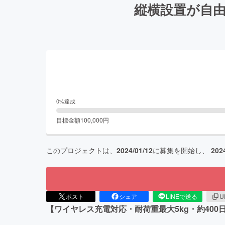
縦横設置が自由
0
%達成
目標金額
100,000
円
このプロジェクトは、
2024/01/12
に募集を開始し、
202
ポスト
シェア
LINEで送る
U
【ワイヤレス充電対応・耐荷重最大5kg・約40