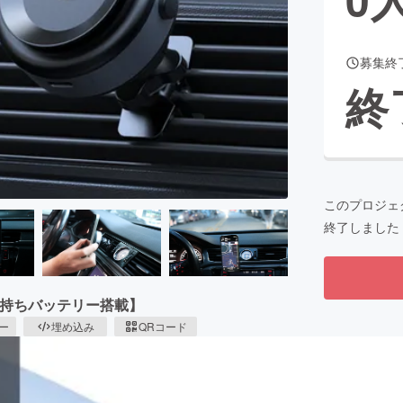
募集終
CAMPFIRE for Social Good
CAMPFIRE Creation
終
CAMPFIREふるさと納税
machi-ya
コミュニティ
このプロジェ
終了しました
長持ちバッテリー搭載】
ピー
埋め込み
QRコード