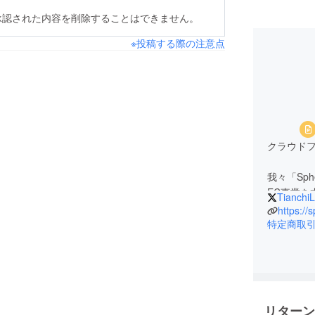
承認された内容を削除することはできません。
※投稿する際の注意点
クラウド
我々「Sph
EC事業
TianchiL
いに紹介
https://
は我々の
特定商取
弊社の主
とか）、
興味あるお
リターン