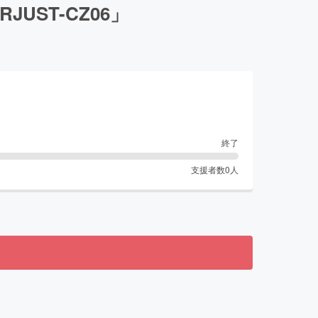
ST-CZ06」
終了
支援者数
0
人