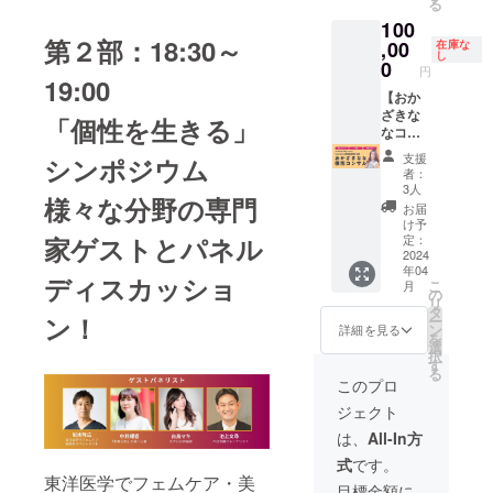
る
す。 ※
きなな
門(収録
門(収録
100
当日受
公式メ
時間：
時間：
第２部：18:30～
付のリ
,00
ルマガ
在庫な
17分) -
17分) -
し
ストに
でご紹
0
男磨
男磨
円
て対
介 ・イ
19:00
き・モ
き・モ
応。 ※
【おか
ベント
テテク
テテク
自由席1
ざきな
当日MC
講座(収
「個性を生きる」
講座(収
名 ※Bエ
なコン
による
録時
録時
リア（3
サル＆
ご紹
間：27
間：27
支援
シンポジウム
番目に
CANBE
介、プ
分) -
者：
分) -
見やす
20周年
ロジェ
3人
ヴィ
ヴィ
様々な分野の専門
いお
感謝祭
クター
ジョン
お届
ジョン
席、購
参加権
でお名
け予
クリエ
クリエ
入順に
VIP席】
前/企業
定：
家ゲストとパネル
イト(収
イト(収
前方エ
※郵送は
2024
名/ロゴ
録時
録時
年04
リアが
されま
の表示
間：14
ディスカッショ
間：14
こ
月
指定さ
せん。
（ご希
の
分) -
分) -
リ
れま
※当日受
望の
タ
「メ
「メ
ン！
ー
す） ・
付のリ
方）
ン
詳細を見る
ディア
ディア
を
2024年
ストに
選
にモテ
にモテ
択
4月26日
て対
す
る文化
る文化
る
(金)18:0
応。
このプロ
人にな
人にな
0～
※VIP席1
るに
るに
ジェクト
20:00
名 ・
は」by
は」by
CANBE
2024年
は、
All-In方
鶴間政
鶴間政
20周年
4月26日
行✕お
行✕お
式
です。
感謝祭
(金)18:0
かざき
かざき
東洋医学でフェムケア・美
参加
0～
目標金額に
なな
なな