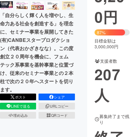
0
円
まちづくり・地域活性化
「自分らしく輝く人を増やし、生
命力ある社会を創造する」を理念
CAMPFIRE for Social Good
CAMPFIRE Creation
に、セミナー事業を展開してきた
87%
CAMPFIREふるさと納税
machi-ya
コミュニティ
(有)CANBEスタープロダクショ
目標金額は
3,000,000円
ン（代表おかざきなな）。この度
創立２０周年を機会に、フェム
支援者数
テック系事業を基幹事業と位置づ
207
け、従来のセミナー事業との２本
柱で次の２０年へスタートを切り
人
ます。
ポスト
シェア
LINEで送る
URLコピー
埋め込み
QRコード
募集終了まで残
り