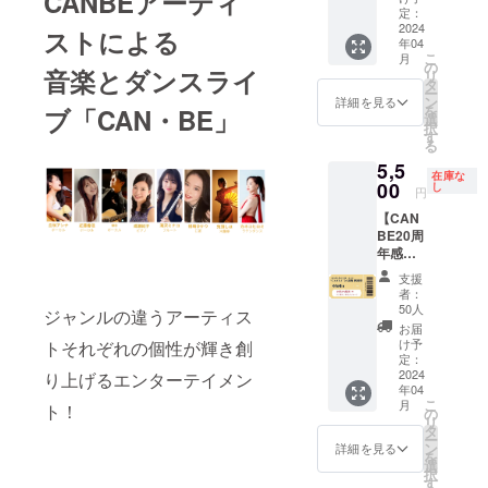
CANBEアーティ
ジョン
¥9,800
セージ
VIP席】
前/企業
定：
にURL
にURL
クリエ
（税
メール
※郵送は
2024
名/ロゴ
ストによる
を記載
を記載
イト(収
込）に
年04
・クラ
されま
の表示
しま
しま
録時
なりま
こ
月
ファン
せん。
（ご希
の
す。） -
す。） -
音楽とダンスライ
間：14
す。
リ
ページ
※当日受
望の
タ
愛と美
愛と美
分) -
ー
にてご
付のリ
方）
ン
生と性
詳細を見る
生と性
「メ
を
ブ「CAN・BE」
紹介 ・
ストに
選
に生き
に生き
ディア
択
おかざ
て対
す
る （ラ
る （ラ
にモテ
る
きなな
応。
ビュー
ビュー
る文化
5,5
公式メ
※VIP席1
ティ特
ティ特
人にな
在庫な
ルマガ
名 ・
00
し
別編）
別編）
円
るに
でご紹
2024年
(収録時
(収録時
は」by
【CAN
介 ・イ
4月26日
間：17
間：17
鶴間政
BE20周
ベント
(金)18:0
分) -こ
分) -こ
行✕お
年感謝
当日MC
0～
れから
れから
かざき
祭 参加
による
20:00
の時代
の時代
支援
なな
権B】 ※
ご紹
VIP席チ
を輝い
者：
を輝い
(収録時
郵送は
介、プ
ケット1
50人
て生き
て生き
ジャンルの違うアーティス
間：10
されま
ロジェ
枚 ・お
る５つ
お届
る５つ
分) -東
せん。※
クター
礼メッ
け予
トそれぞれの個性が輝き創
のヒン
のヒン
洋医学
動画と
でお名
セージ
定：
ト(収録
ト(収録
と腟ケ
PDF提
2024
前/企業
メール
り上げるエンターテイメン
時間：
時間：
ア基礎
年04
供方
名/ロゴ
・クラ
15分) -
15分) -
講座 by
こ
月
ト！
法：
の表示
ファン
の
ヴィ
ヴィ
船水隆
リ
メール
（ご希
ページ
タ
ジュア
ジュア
広(収録
ー
にURL
望の
にてご
ン
詳細を見る
ル・ト
ル・ト
時間：
を
を記載
方）
紹介 ・
選
レーニ
レーニ
39分)
択
しま
おかざ
す
ング入
ング入