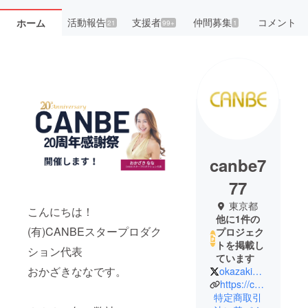
活動報告
支援者
仲間募集
コメント
ホーム
21
99+
1
canbe7
77
東京都
こんにちは！
他に1件の
(有)CANBEスタープロダク
プロジェク
トを掲載し
ション代表
ています
おかざきななです。
okazaki_nana
https://canbe-star.co.jp/
特定商取引