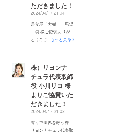
ご交流だった方々、遠
ただきました！
方から駆けつけてくだ
2024/04/17 21:04
さった方々、長年にわ
居食屋「大樹」 馬場
たり支持を寄せてくだ
一樹 様ご協賛ありが
さっている皆様に、お
とうございます！馬場
もっと見る
一人お一人のお顔が見
一樹 様のご協賛をい
れる会場で終始感謝の
ただき、おかげさま
思いでいっぱいでし
で、大きな一歩を踏み
た。クラウドファン
株）リヨンナ
出すことができまし
ディングでのご支援
チュラ代表取締
た。心より感謝申し上
や、当日はご参加いた
役 小川リヨ 様
げます！またイベント
だけなかったものの、
当日も改めてご紹介さ
よりご協賛いた
遠くから応援してくだ
せていただきます。
さった全ての方々に、
だきました！
心からの感謝をお一人
2024/04/17 21:02
お一人にお伝えしたい
香りで世界を救う株）
思いです。多くの支持
リヨンナチュラ代表取
に支えられて迎えたこ