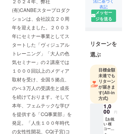
２０２４年、弊社
法に基づく
表記
(有)CANBEスタープロダク
メッセー
ションは、会社設立２０周
ジを送る
年を迎えました。２００３
年にセミナー事業としてス
リターンを
タートした「ヴィジュアル
トレーニング」「大人の色
選ぶ
気セミナー」の２講座では
目標金額
１０００回以上のメディア
未達でも
取材を受け、全国５拠点、
リターン
が届きま
のべ３万人の受講生と成長
す
(All-in
を続けております。そして
方式)
本年、フェムテックな学び
1,0
00
円
を提供する「CQ事業部」を
【お祝
発足。「人生１００年時代
い 桜
コー
の女性性開花、CQ(子宮)コ
ス】※郵