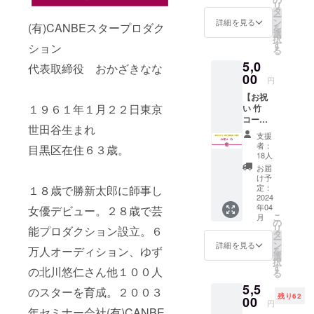
リ
しま
興味が
タ
ー
す。 イ
ある！
ン
詳細を見る
(有)CANBEスタープロダク
を
ベント
20周年
選
択
への参
のお祝
す
ション
る
加がで
いがし
5,0
きない
たい！
代表取締役 おかざきなな
けど...
00
そんな
円
応援し
あなた
【お祝
たい！
へ お祝
１９６１年１月２２日東京
い 竹
フェム
いチ
コー
ケアに
ケット
世田谷生まれ
ス】※郵
興味が
をご用
支援
送はさ
ある！
意しま
者：
目黒区在住６３歳。
れませ
20周年
した。
18人
ん。※提
のお祝
・お礼
お届
供方
いがし
メッ
け予
法：
たい！
定：
１８歳で勝新太郎に師事し
セージ
メール
2024
そんな
・お好
年04
女優デビュー。２８歳で芸
にURL
あなた
きな
こ
月
を記載
へ お祝
の
PDF教
リ
能プロダクション設立。６
しま
いチ
タ
材１つ
ー
す。 イ
ケット
ン
-「マ
詳細を見る
万人オーディション、ゆず
を
ベント
をご用
選
スメ
択
への参
意しま
す
ディア
の北川悠仁さん他１００人
る
加がで
した。
を使っ
5,5
きない
・お礼
のスターを育成。２００３
たブラ
残り62
けど...
00
メッ
ンディ
円
応援し
年セミナー会社(有)CANBE
セージ
ング戦