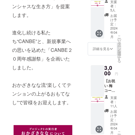
支援
送はさ
ンシャスな生き方」を提案
者：
れませ
5人
ん。※提
します。
お届
供方
け予
法：
定：
メール
2024
進化し続ける私た
年04
にURL
こ
月
を記載
の
ち“CANBE”と、新規事業へ
リ
しま
タ
ー
す。 ★
ン
詳細を見る
の思いを込めた「CANBE２
を
一口
選
択
¥1,000
０周年感謝祭」を企画いた
す
る
何口で
しました。
3,0
もOK！
支援
00
円
は自由
【お祝
に上乗
おかざきなな流“楽しくてテ
い 梅
せでき
コー
ます！
ンションの上がるおもてな
ス】※郵
イベン
支援
送はさ
トへの
し”で皆様をお迎えします。
者：
れませ
参加が
11人
ん。※提
できな
お届
供方
いけど...
け予
法：
応援し
定：
メール
2024
たい！
年04
にURL
フェム
こ
月
を記載
ケアに
の