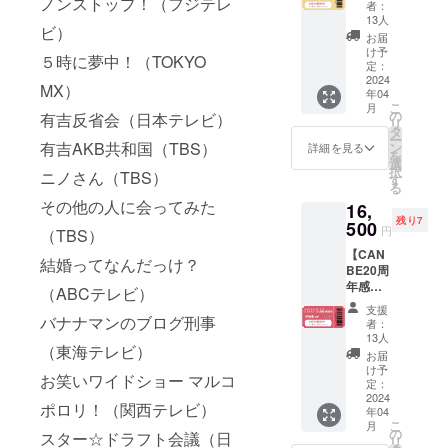
ノンストップ！（フジテレ
ある！
ページ
い生き
者：
録時
る文化
※郵送は
20周年
の
13人
方」
間：27
人にな
ビ）
されま
のお祝
URL、
（ダウ
お届
分) -
るに
せん。※
いがし
視聴方
け予
ンロー
ヴィ
５時に夢中！（TOKYO
は」by
動画と
たい！
定：
法を記
ドURL
ジョン
鶴間政
PDF提
2024
そんな
載しま
をメー
MX）
クリエ
行✕お
年04
供方
あなた
す。 ・
ル送
イト(収
こ
かざき
月
法：
へ お祝
の
膣ケア
有吉反省会（日本テレビ）
付）
録時
リ
なな
メール
いチ
タ
のテキ
間：14
ー
(収録時
にURL
有吉AKB共和国（TBS）
ケット
ン
スト教
詳細を見る
分) -
を
間：10
を記載
をご用
選
材
「メ
択
分) -東
ニノさん（TBS）
しま
意しま
す
（PDF
ディア
る
洋医学
す。 ※
した。
）／
にモテ
その他の人に会ってみた
と腟ケ
16,
当日受
・お礼
メール
る文化
ア基礎
残り7
付のリ
500
メッ
にURL
円
（TBS）
人にな
講座 by
ストに
セージ
を記載
るに
船水隆
【CAN
て対
・PDF
しま
結婚ってなんだっけ？
は」by
広(収録
BE20周
応。 ※
教材 -
す。 ・
鶴間政
時間：
年感謝
自由席1
マスメ
（ABCテレビ）
ラ
行✕お
39分)
祭 参加
名 ※Aエ
ディア
ビュー
支援
かざき
権VIP】
バナナマンのブログ刑事
リア
を使っ
ティオ
者：
なな
※郵送は
（VIP席
たブラ
13人
イル
(収録時
（東海テレビ）
されま
の次に
ンディ
（定価
お届
間：10
せん。※
見やす
ング戦
け予
¥8,800
お笑いワイドショー マルコ
分) -東
動画と
いお
定：
略」by
税込）
洋医学
PDF提
2024
席、購
おかざ
／郵送
ポロリ！（関西テレビ）
と腟ケ
年04
供方
入順に
きなな
しま
こ
ア基礎
月
法：
前方エ
の
PDF -男
スター☆ドラフト会議（日
す。 ク
リ
講座 by
メール
リアが