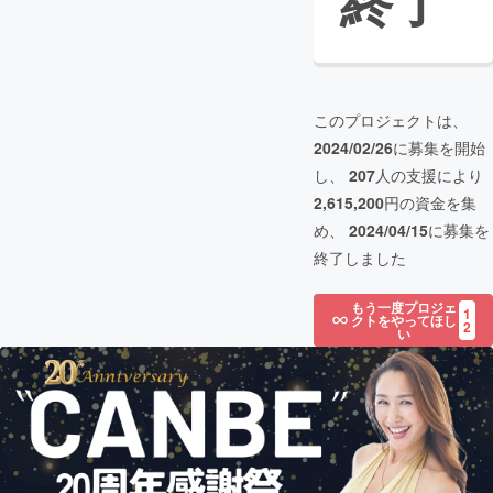
終了
このプロジェクトは、
2024/02/26
に募集を開始
し、
207
人の支援により
2,615,200
円の資金を集
め、
2024/04/15
に募集を
終了しました
もう一度プロジェ
1
クトをやってほし
2
い