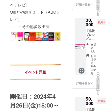
タ
磨き失
ラファ
ー
船水隆
にURL
指定さ
本テレビ）
ン
敗しな
詳細を見る
ン限定
を
広(収録
を記載
れま
選
い彼女
先行予
択
時間：
Oh!どや顔サミット（ABCテ
しま
す） ・
す
選び
約！
る
39分)
す。 ※
2024年
PDF -恋
CANBE
レビ）
30,
当日受
4月26日
も仕事
が新た
残り3
付のリ
000
(金)18:0
も手に
に始め
円
・・・その他多数出演
ストに
0～
いれる
るCQ事
【協賛
て対
20:00
女性の
業 第一
ブロン
応。
CANBE
成功法
弾とし
ズコー
※VIP席1
20周年
則PDF
て フェ
ス＆
名 ・
感謝祭
・お好
ムケア
支援
CANBE
2024年
参加権
きな動
者：
動画講
20周年
4月26日
・お礼
7人
画3本！
座をリ
感謝祭
(金)18:0
メッ
（※提供
お届
リー
参加権
0～
セージ
け予
方法：
ス！ 今
VIP席】
20:00
定：
メール
メール
までに
※郵送は
2024
自由席
・PDF
にURL
ない東
年04
されま
チケッ
教材１
を記載
洋的ア
こ
月
せん。
ト1枚
の
つ（マ
しま
プロー
リ
※当日受
・お礼
タ
スメ
す。） -
チの本
ー
付のリ
メッ
ン
ディア
詳細を見る
愛と美
格的な
を
ストに
セージ
選
を使っ
生と性
フェム
択
て対
メール
す
たブラ
に生き
ケア
る
開催日：2024年4
応。
・PDF
ンディ
る （ラ
は、女
50,
※VIP席1
教材１
ング戦
ビュー
性特有
残り9
名 ・
000
つ（マ
月26日(金)18:00～
略」by
ティ特
円
のデリ
2024年
スメ
おかざ
別編）
ケート
【協賛
4月26日
ディア
きなな