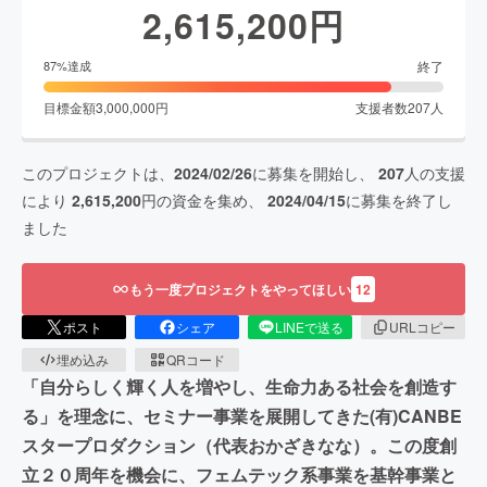
2,615,200
円
終了
87
%達成
目標金額
3,000,000
円
支援者数
207
人
このプロジェクトは、
2024/02/26
に募集を開始し、
207
人の支援
により
2,615,200
円の資金を集め、
2024/04/15
に募集を終了し
ました
もう一度プロジェクトをやってほしい
12
ポスト
シェア
LINEで送る
URLコピー
埋め込み
QRコード
「自分らしく輝く人を増やし、生命力ある社会を創造す
る」を理念に、セミナー事業を展開してきた(有)CANBE
スタープロダクション（代表おかざきなな）。この度創
立２０周年を機会に、フェムテック系事業を基幹事業と