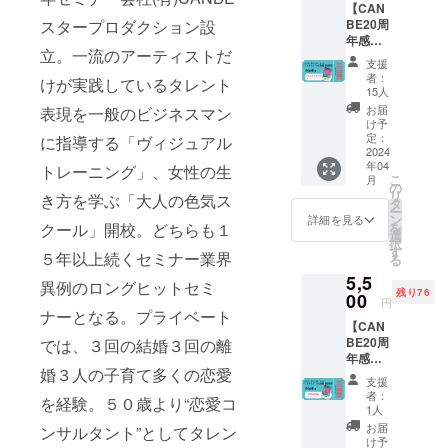
【CAN
たい！
・お好
略」by
スタープロダクション設
BE20周
フェム
きな
おかざ
年感謝
ケアに
PDF教
きなな
立。一流のアーティストだ
祭 参加
興味が
材１つ
（PDF
支援
権B+
ある！
-「マ
） -男
者：
けが実践しているタレント
CQフェ
20周年
スメ
15人
磨き失
ムケア
のお祝
ディア
敗しな
お届
表現を一般のビジネスマン
本
いがし
を使っ
け予
い彼女
(PDF)】
たい！
定：
に指導する「ヴィジュアル
たブラ
選び
※郵送は
2024
そんな
ンディ
（PDF
年04
されま
トレーニング」、女性の生
あなた
ング戦
） -恋
こ
月
せん。
へ お祝
の
略」by
も仕事
リ
き方を学ぶ「大人の色気ス
※PDF提
いチ
タ
おかざ
も手に
ー
供方
ケット
ン
きなな
詳細を見る
いれる
クール」開校。どちらも１
を
法：
をご用
選
（PDF
女性の
択
メール
意しま
す
） -男
成功法
５年以上続くセミナー業界
る
にURL
した。
磨き失
則
5,5
を記載
・お礼
敗しな
異例のロングヒットセミ
（PDF
残り76
しま
00
メッ
い彼女
）
円
す。 ※
ナーとなる。プライベート
セージ
選び
【CAN
当日受
・PDF
（PDF
BE20周
では、３回の結婚３回の離
付のリ
教材 -
） -恋
年感謝
ストに
マスメ
も仕事
婚３人の子育て多くの恋愛
祭 参加
て対
ディア
も手に
支援
権B+
応。 ※
を使っ
いれる
者：
を経験。５０歳より“恋愛コ
CQ妊活
自由席1
たブラ
1人
女性の
本
名 ※Bエ
ンディ
成功法
お届
ンサルタント”としてタレン
(PDF)】
リア（3
ング戦
け予
則