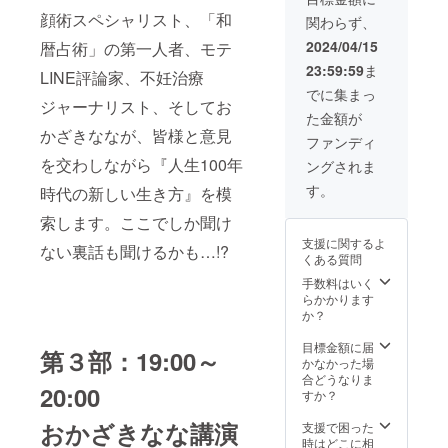
権 ・
20:00
(収録時
(収録時
顔術スペシャリスト、「和
関わらず、
お礼
VIP席チ
間：10
間：10
メッ
ケット1
2024/04/15
暦占術」の第一人者、モテ
分) -東
分) -東
セージ
枚 ・お
洋医学
洋医学
23:59:59
ま
メール
礼メッ
LINE評論家、不妊治療
と腟ケ
と腟ケ
・PDF
セージ
でに集まっ
ア基礎
ア基礎
ジャーナリスト、そしてお
教材１
メール
講座 by
講座 by
た金額が
つ（マ
・おか
船水隆
船水隆
かざきななが、皆様と意見
スメ
ざきな
ファンディ
広(収録
広(収録
ディア
な60分
時間：
時間：
を交わしながら『人生100年
ングされま
を使っ
の
39分)
39分)
たブラ
ZOOM
す。
時代の新しい生き方』を模
ンディ
コンサ
ング戦
ル ・ス
索します。ここでしか聞け
略」by
ケ
支援に関するよ
おかざ
ジュー
ない裏話も聞けるかも…!?
くある質問
きなな
ルにつ
PDF /男
いては
手数料はいく
磨き失
要相
らかかります
敗しな
談。
か？
い彼女
(2024年
選び
4月26日
目標金額に届
第３部：19:00～
PDF /恋
～2024
かなかった場
も仕事
年12月
合どうなりま
20:00
も手に
末ま
すか？
いれる
で）
女性の
おかざきなな講演
支援で困った
成功法
時はどこに相