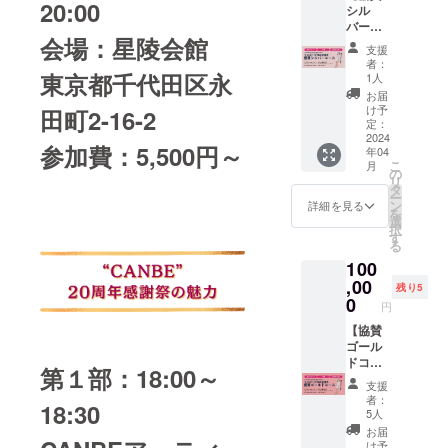
(収録時
20:00
なお悩
シル
(金)18:0
を使っ
PDF /男
間：17
みを持
バー
0～
たブラ
磨き失
分) -こ
つセル
会場：星陵会館
コース
20:00
ンディ
敗しな
れから
支援
フケア
＆
VIP席チ
ング戦
い彼女
者：
の時代
はもち
CANBE
東京都千代田区永
ケット1
略」by
1人
選び
を輝い
ろん、
20周年
枚 ・お
おかざ
PDF /恋
お届
て生き
セラピ
感謝祭
礼メッ
きなな
け予
田町2-16-2
も仕事
る５つ
ストや
参加権
セージ
定：
PDF /男
も手に
のヒン
ヨガ講
VIP席】
2024
メール
磨き失
いれる
ト(収録
参加費：5,500円～
師の方
年04
※郵送は
・クラ
敗しな
女性の
時間：
は、お
こ
月
されま
ファン
の
い彼女
成功法
15分) -
客様へ
リ
せん。
ページ
タ
選び
則） ・
ヴィ
のアド
ー
※当日受
にてご
ン
PDF /恋
詳細を見る
お好き
ジュア
バイス
を
付のリ
紹介 ・
選
も仕事
な動画2
ル・ト
にも役
択
ストに
おかざ
す
も手に
本！
レーニ
立つ知
る
て対
きなな
いれる
（ご視
ング入
識と技
100
応。
公式メ
女性の
聴URL
門(収録
術にな
※VIP席1
,00
ルマガ
成功法
をメー
残り5
時間：
りま
名 ・
でご紹
0
則） ・
ル送
17分) -
円
す。 定
2024年
介 ・イ
お好き
付） お
男磨
価
4月26日
【協賛
ベント
な動画
好きな
き・モ
¥33,000
(金)18:0
ゴール
当日MC
を3本お
動画を2
テテク
（税
0～
ドコー
による
選びく
本お選
第１部：18:00～
講座(収
込）の
20:00
ス＆
ご紹
ださ
びくだ
録時
支援
ところ
VIP席チ
CANBE
介、プ
い。
さい
者：
間：27
先行予
18:30
ケット1
20周年
ロジェ
（※提供
5人
（※提供
分) -
約販売
枚 ・お
感謝祭
クター
方法：
方法：
お届
ヴィ
価格
礼メッ
参加権
でお名
メール
け予
メール