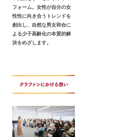
ジョン
フォーム。女性が自分の女
クリエ
イト(収
性性に向き合うトレンドを
録時
間：14
創出し、自然な男女和合に
分) -
「メ
よる少子高齢化の本質的解
ディア
にモテ
決をめざします。
る文化
人にな
るに
は」by
鶴間政
行✕お
かざき
なな
(収録時
間：10
分) -東
洋医学
と腟ケ
ア基礎
講座 by
船水隆
広(収録
時間：
39分)