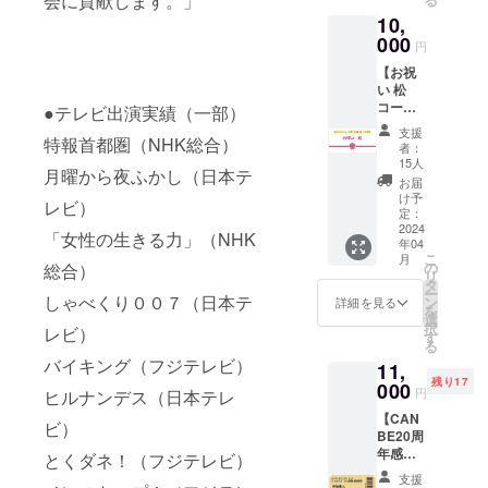
会に貢献します。」
提供方
す） ・
「おお
る （ラ
ト(収録
10,
法：
2024年
らか
ビュー
時間：
メール
000
4月26日
に、セ
ティ特
円
15分) -
に視聴
(金)18:0
クシー
別編）
ヴィ
【お祝
ページ
0～
に、私
(収録時
ジュア
い 松
の
20:00
が動き
間：17
ル・ト
コー
URL、
●テレビ出演実績（一部）
CANBE
出す。
分) -こ
レーニ
ス】※郵
視聴方
20周年
世界最
れから
支援
ング入
特報首都圏（NHK総合）
送はさ
法を記
感謝祭
高の
者：
の時代
門(収録
れませ
載しま
参加
15人
フェム
を輝い
時間：
月曜から夜ふかし（日本テ
ん。※提
す。 ・
権 ・
テッ
お届
て生き
17分) -
供方
動画教
お礼
け予
ク」
る５つ
レビ）
男磨
法：
材／東
定：
メッ
（ダウ
のヒン
き・モ
メール
2024
洋医学
セージ
ンロー
「女性の生きる力」（NHK
ト(収録
テテク
年04
にURL
と膣ケ
メール
ドURL
時間：
講座(収
こ
月
を記載
ア基礎
の
総合）
・PDF
をメー
15分) -
録時
リ
しま
講座
タ
教材(44
ル送
ヴィ
間：27
ー
す。 イ
しゃべくり００７（日本テ
（船水
ン
ペー
詳細を見る
付）
ジュア
分) -
を
ベント
先生）
選
ジ）
ル・ト
ヴィ
択
レビ）
への参
収録
す
「産
レーニ
ジョン
る
加がで
時間：
む・産
ング入
クリエ
バイキング（フジテレビ）
11,
きない
39分
まない
門(収録
イト(収
残り17
けど...
000
間 提
のラビ
円
ヒルナンデス（日本テレ
時間：
録時
応援し
供方
リンス
17分) -
間：14
【CAN
たい！
法：
／ギリ
ビ）
男磨
分) -
BE20周
フェム
メール
ギリな
き・モ
「メ
年感謝
ケアに
とくダネ！（フジテレビ）
に専用
私たち
テテク
ディア
祭 参加
興味が
視聴
の明る
支援
講座(収
にモテ
権 A】