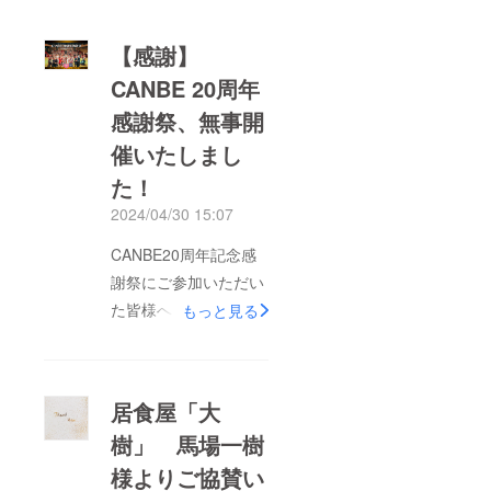
【感謝】
CANBE 20周年
感謝祭、無事開
催いたしまし
た！
2024/04/30 15:07
CANBE20周年記念感
謝祭にご参加いただい
た皆様へ、心からの感
もっと見る
謝を申し上げます！
234名にも及ぶ皆様に
温かく見守っていただ
居食屋「大
きました。久しぶりに
樹」 馬場一樹
お会いした方々、
様よりご協賛い
ZOOMを通じてのみの