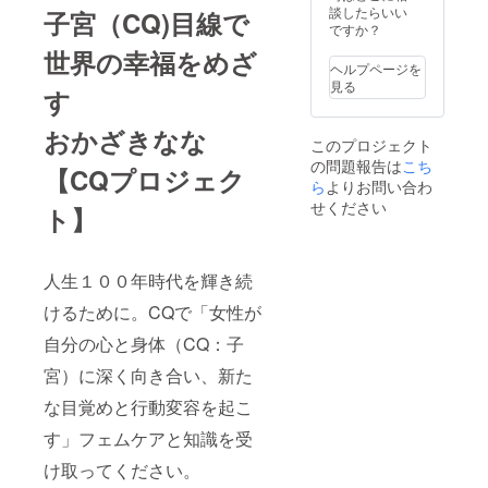
則） ・
談したらいい
子宮（CQ)目線で
お好き
ですか？
な動画1
世界の幸福をめざ
本！
ヘルプページを
（ご視
見る
す
聴URL
をメー
ル送
おかざきなな
このプロジェクト
付） お
の問題報告は
こち
好きな
【CQプロジェク
動画を1
ら
よりお問い合わ
本お選
せください
ト】
びくだ
さい
（※提供
方法：
人生１００年時代を輝き続
メール
にURL
けるために。CQで「女性が
を記載
しま
自分の心と身体（CQ：子
す。） -
宮）に深く向き合い、新た
愛と美
生と性
な目覚めと行動変容を起こ
に生き
る （ラ
す」フェムケアと知識を受
ビュー
ティ特
け取ってください。
別編）