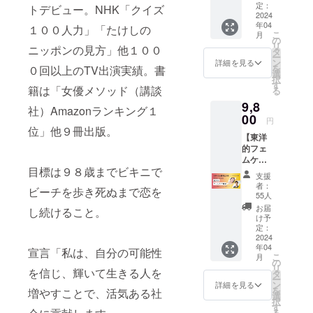
※郵送は
番目に
定：
略」by
トデビュー。NHK「クイズ
（PDF
されま
2024
見やす
おかざ
） ・お
年04
せん。
１００人力」「たけしの
いお
きなな
好きな
こ
月
※PDF提
席、購
の
PDF -男
動画1
リ
ニッポンの見方」他１００
供方
入順に
タ
磨き失
本！（※
ー
法：
前方エ
ン
敗しな
詳細を見る
提供方
を
０回以上のTV出演実績。書
メール
リアが
選
い彼女
法：
択
にURL
指定さ
す
選び
メール
籍は「女優メソッド（講談
る
を記載
れま
PDF -恋
にURL
9,8
しま
す） ・
も仕事
社）Amazonランキング１
を記載
す。 ※
00
2024年
も手に
しま
円
当日受
4月26日
位」他９冊出版。
いれる
す。） -
【東洋
付のリ
(金)18:0
女性の
愛と美
的フェ
ストに
0～
成功法
生と性
ムケア
て対
20:00
則PDF
に生き
目標は９８歳までビキニで
動画教
応。 ※
CANBE
・お好
る （ラ
支援
材】 ・
自由席1
20周年
きな動
者：
ビュー
ビーチを歩き死ぬまで恋を
お礼の
名 ※Bエ
感謝祭
55人
画2本！
ティ特
メール
リア（3
参加
（※提供
お届
別編）
し続けること。
・動画
番目に
権 ・
け予
方法：
(収録時
教材／
見やす
定：
お礼
メール
間：17
フェム
2024
いお
メッ
にURL
分) -こ
年04
ケアス
席、購
宣言「私は、自分の可能性
セージ
を記載
れから
こ
月
テップ
入順に
の
メール
しま
の時代
リ
を信じ、輝いて生きる人を
１〜６
前方エ
タ
・PDF
す。） -
を輝い
ー
収録時
リアが
ン
教材(51
詳細を見る
愛と美
て生き
を
増やすことで、活気ある社
間：41
指定さ
選
ペー
生と性
る５つ
択
分間
れま
す
ジ）
に生き
のヒン
る