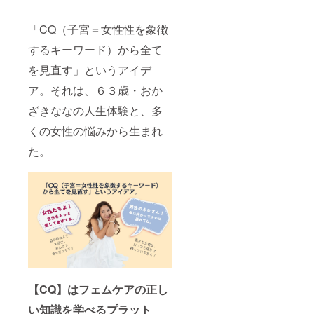
(収録時
間：17
「CQ（子宮＝女性性を象徴
分) -こ
れから
するキーワード）から全て
の時代
を輝い
を見直す」というアイデ
て生き
る５つ
ア。それは、６３歳・おか
のヒン
ト(収録
ざきななの人生体験と、多
時間：
くの女性の悩みから生まれ
15分) -
ヴィ
た。
ジュア
ル・ト
レーニ
ング入
門(収録
時間：
17分) -
男磨
き・モ
テテク
講座(収
録時
間：27
【CQ】はフェムケアの正し
分) -
い知識を学べるプラット
ヴィ