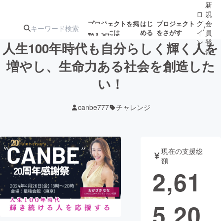
新
ロ
規
グ
会
プロジェクトを掲
はじ
プロジェクト
/
載するには
める
をさがす
イ
員
ン
登
人生100年時代も自分らしく輝く人を
録
増やし、生命力ある社会を創造した
い！
人気のプロ
注目のリ
注目の新着プロ
募集終了が近いプ
もうすぐ公開
ジェクト
ターン
ジェクト
ロジェクト
されます
canbe777
チャレンジ
アート・写真
音楽
現在の支援総
テクノロジー・ガジェット
ゲーム・サ
額
2,61
映像・映画
書籍・雑誌
5,20
ビジネス・起業
チャレンジ