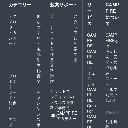
ジョン
カテゴリー
起案サポート
サ
CAMP
クリエ
ー
FIRE
イト(収
テク
ま
プ
ス
録時
ビ
につい
間：14
ノロ
ち
ロ
タ
ス
て
分) -
ジー
づ
ジ
ッ
「メ
・ガ
く
ェ
フ
ディア
CAM
CAMP
ジェ
り
ク
に
にモテ
PFI
FIREと
ット
・
ト
相
る文化
RE
は
人にな
地
を
談
CAM
あんし
るに
域
作
す
PFI
ん・安
は」by
活
る
る
鶴間政
RE
全への
性
資
行✕お
コ
取り組
化
料
かざき
ミュ
み
なな
プロ
音
請
ニ
ニュー
(収録時
ダク
楽
求
ティ
ス
間：10
ト
CAM
ヘルプ
分) -東
クラウドファ
フー
チ
洋医学
PFI
お問い
ンディングの
ド・
ャ
と腟ケ
RE
合わせ
ノウハウを無
飲食
レ
ア基礎
Crea
料で学ぼう
講座 by
店
ン
tion
船水隆
各種規定
CAMPFIRE
ジ
CAM
広(収録
アカデミー
アニ
ス
時間：
利用規
PFI
メ・
ポ
39分)
約
RE