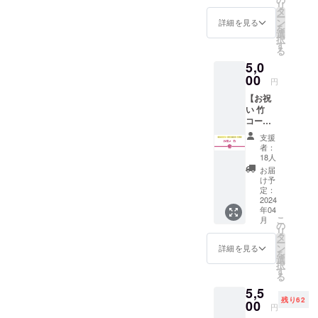
リ
しま
興味が
タ
ー
す。 イ
ある！
ン
詳細を見る
を
ベント
20周年
選
択
への参
のお祝
す
る
加がで
いがし
5,0
きない
たい！
けど...
00
そんな
円
応援し
あなた
【お祝
たい！
へ お祝
い 竹
フェム
いチ
コー
ケアに
ケット
ス】※郵
興味が
をご用
支援
送はさ
ある！
意しま
者：
れませ
20周年
した。
18人
ん。※提
のお祝
・お礼
お届
供方
いがし
メッ
け予
法：
たい！
定：
セージ
メール
2024
そんな
・お好
年04
にURL
あなた
きな
こ
月
を記載
へ お祝
の
PDF教
リ
しま
いチ
タ
材１つ
ー
す。 イ
ケット
ン
-「マ
詳細を見る
を
ベント
をご用
選
スメ
択
への参
意しま
す
ディア
る
加がで
した。
を使っ
5,5
きない
・お礼
たブラ
残り62
けど...
00
メッ
ンディ
円
応援し
セージ
ング戦