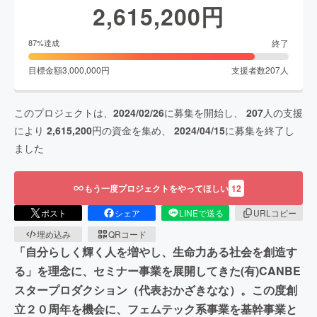
2,615,200
円
終了
87
%達成
目標金額
3,000,000
円
支援者数
207
人
このプロジェクトは、
2024/02/26
に募集を開始し、
207
人の支援
により
2,615,200
円の資金を集め、
2024/04/15
に募集を終了し
ました
もう一度プロジェクトをやってほしい
12
ポスト
シェア
LINEで送る
URLコピー
埋め込み
QRコード
「自分らしく輝く人を増やし、生命力ある社会を創造す
る」を理念に、セミナー事業を展開してきた(有)CANBE
スタープロダクション（代表おかざきなな）。この度創
立２０周年を機会に、フェムテック系事業を基幹事業と