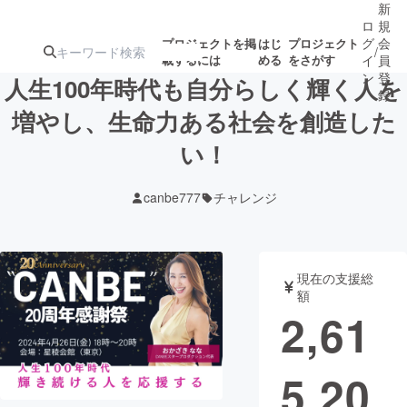
新
ロ
規
グ
会
プロジェクトを掲
はじ
プロジェクト
/
載するには
める
をさがす
イ
員
ン
登
人生100年時代も自分らしく輝く人を
録
増やし、生命力ある社会を創造した
い！
人気のプロ
注目のリ
注目の新着プロ
募集終了が近いプ
もうすぐ公開
ジェクト
ターン
ジェクト
ロジェクト
されます
canbe777
チャレンジ
アート・写真
音楽
現在の支援総
テクノロジー・ガジェット
ゲーム・サ
額
2,61
映像・映画
書籍・雑誌
5,20
ビジネス・起業
チャレンジ