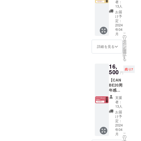
ある！
ページ
い生き
者：
録時
る文化
※郵送は
20周年
の
13人
方」
間：27
人にな
されま
のお祝
URL、
（ダウ
お届
分) -
るに
せん。※
いがし
視聴方
け予
ンロー
ヴィ
は」by
動画と
たい！
定：
法を記
ドURL
ジョン
鶴間政
PDF提
2024
そんな
載しま
をメー
クリエ
行✕お
年04
供方
あなた
す。 ・
ル送
イト(収
こ
かざき
月
法：
へ お祝
の
膣ケア
付）
録時
リ
なな
メール
いチ
タ
のテキ
間：14
ー
(収録時
にURL
ケット
ン
スト教
詳細を見る
分) -
を
間：10
を記載
をご用
選
材
「メ
択
分) -東
しま
意しま
す
（PDF
ディア
る
洋医学
す。 ※
した。
）／
にモテ
と腟ケ
16,
当日受
・お礼
メール
る文化
ア基礎
残り7
付のリ
500
メッ
にURL
円
人にな
講座 by
ストに
セージ
を記載
るに
船水隆
【CAN
て対
・PDF
しま
は」by
広(収録
BE20周
応。 ※
教材 -
す。 ・
鶴間政
時間：
年感謝
自由席1
マスメ
ラ
行✕お
39分)
祭 参加
名 ※Aエ
ディア
ビュー
支援
かざき
権VIP】
リア
を使っ
ティオ
者：
なな
※郵送は
（VIP席
たブラ
13人
イル
(収録時
されま
の次に
ンディ
（定価
お届
間：10
せん。※
見やす
ング戦
け予
¥8,800
分) -東
動画と
いお
定：
略」by
税込）
洋医学
PDF提
2024
席、購
おかざ
／郵送
と腟ケ
年04
供方
入順に
きなな
しま
こ
ア基礎
月
法：
前方エ
の
PDF -男
す。 ク
リ
講座 by
メール
リアが