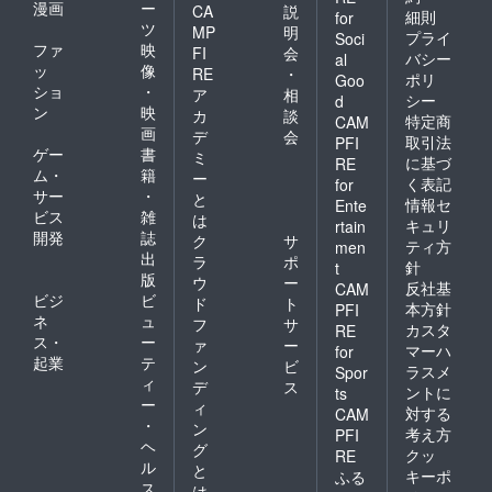
漫画
ー
CA
説
細則
for
ツ
MP
明
プライ
Soci
ファ
映
FI
会
バシー
al
ッ
像
RE
・
ポリ
Goo
ショ
・
ア
相
シー
d
ン
映
カ
談
特定商
CAM
画
デ
会
取引法
PFI
ゲー
書
ミ
に基づ
RE
ム・
籍
ー
く表記
for
サー
・
と
情報セ
Ente
ビス
雑
は
キュリ
rtain
開発
誌
ク
サ
ティ方
men
出
ラ
ポ
針
t
版
ウ
ー
反社基
CAM
ビジ
ビ
ド
ト
本方針
PFI
ネ
ュ
フ
サ
カスタ
RE
ス・
ー
ァ
ー
マーハ
for
起業
テ
ン
ビ
ラスメ
Spor
ィ
デ
ス
ントに
ts
ー
ィ
対する
CAM
・
ン
考え方
PFI
ヘ
グ
クッ
RE
ル
と
キーポ
ふる
ス
は