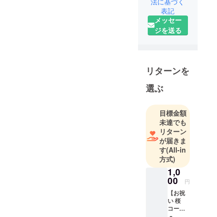
法に基づく
表記
メッセー
ジを送る
リターンを
選ぶ
目標金額
未達でも
リターン
が届きま
す
(All-in
方式)
1,0
00
円
【お祝
い 桜
コー
ス】※郵