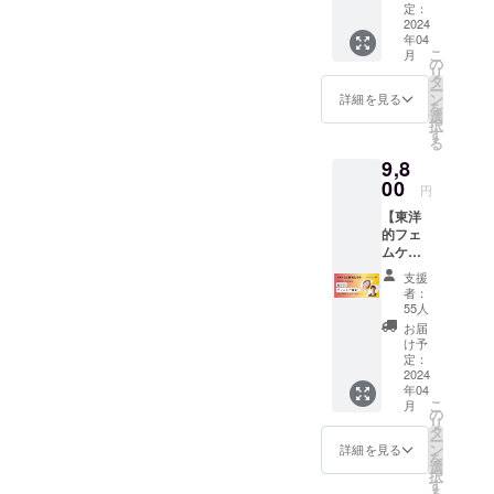
※郵送は
番目に
定：
略」by
（PDF
されま
2024
見やす
おかざ
） ・お
年04
せん。
いお
きなな
好きな
こ
月
※PDF提
席、購
の
PDF -男
動画1
リ
供方
入順に
タ
磨き失
本！（※
ー
法：
前方エ
ン
敗しな
詳細を見る
提供方
を
メール
リアが
選
い彼女
法：
択
にURL
指定さ
す
選び
メール
る
を記載
れま
PDF -恋
にURL
9,8
しま
す） ・
も仕事
を記載
す。 ※
00
2024年
も手に
しま
円
当日受
4月26日
いれる
す。） -
【東洋
付のリ
(金)18:0
女性の
愛と美
的フェ
ストに
0～
成功法
生と性
ムケア
て対
20:00
則PDF
に生き
動画教
応。 ※
CANBE
・お好
る （ラ
支援
材】 ・
自由席1
20周年
きな動
者：
ビュー
お礼の
名 ※Bエ
感謝祭
55人
画2本！
ティ特
メール
リア（3
参加
（※提供
お届
別編）
・動画
番目に
権 ・
け予
方法：
(収録時
教材／
見やす
定：
お礼
メール
間：17
フェム
2024
いお
メッ
にURL
分) -こ
年04
ケアス
席、購
セージ
を記載
れから
こ
月
テップ
入順に
の
メール
しま
の時代
リ
１〜６
前方エ
タ
・PDF
す。） -
を輝い
ー
収録時
リアが
ン
教材(51
詳細を見る
愛と美
て生き
を
間：41
指定さ
選
ペー
生と性
る５つ
択
分間
れま
す
ジ）
に生き
のヒン
る