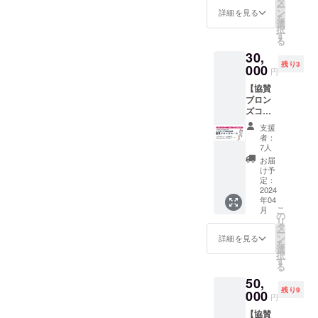
タ
磨き失
ラファ
ー
船水隆
にURL
指定さ
ン
敗しな
詳細を見る
ン限定
を
広(収録
を記載
れま
選
い彼女
先行予
択
時間：
しま
す） ・
す
選び
約！
る
39分)
す。 ※
2024年
PDF -恋
CANBE
30,
当日受
4月26日
も仕事
が新た
残り3
付のリ
000
(金)18:0
も手に
に始め
円
ストに
0～
いれる
るCQ事
【協賛
て対
20:00
女性の
業 第一
ブロン
応。
CANBE
成功法
弾とし
ズコー
※VIP席1
20周年
則PDF
て フェ
ス＆
名 ・
感謝祭
・お好
ムケア
支援
CANBE
2024年
参加権
きな動
者：
動画講
20周年
4月26日
・お礼
7人
画3本！
座をリ
感謝祭
(金)18:0
メッ
（※提供
お届
リー
参加権
0～
セージ
け予
方法：
ス！ 今
VIP席】
20:00
定：
メール
メール
までに
※郵送は
2024
自由席
・PDF
にURL
ない東
年04
されま
チケッ
教材１
を記載
洋的ア
こ
月
せん。
ト1枚
の
つ（マ
しま
プロー
リ
※当日受
・お礼
タ
スメ
す。） -
チの本
ー
付のリ
メッ
ン
ディア
詳細を見る
愛と美
格的な
を
ストに
セージ
選
を使っ
生と性
フェム
択
て対
メール
す
たブラ
に生き
ケア
る
応。
・PDF
ンディ
る （ラ
は、女
50,
※VIP席1
教材１
ング戦
ビュー
性特有
残り9
名 ・
000
つ（マ
略」by
ティ特
円
のデリ
2024年
スメ
おかざ
別編）
ケート
【協賛
4月26日
ディア
きなな