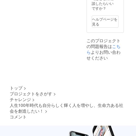
則） ・
談したらいい
お好き
ですか？
な動画1
本！
ヘルプページを
（ご視
見る
聴URL
をメー
ル送
このプロジェクト
付） お
の問題報告は
こち
好きな
動画を1
ら
よりお問い合わ
本お選
せください
びくだ
さい
（※提供
方法：
メール
にURL
トップ
>
を記載
プロジェクトをさがす
>
しま
チャレンジ
>
す。） -
愛と美
人生100年時代も自分らしく輝く人を増やし、生命力ある社
生と性
会を創造したい！
>
に生き
コメント
る （ラ
ビュー
ティ特
別編）