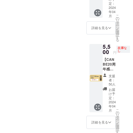
ジョン
¥9,800
セージ
VIP席】
前/企業
定：
にURL
にURL
クリエ
（税
メール
※郵送は
2024
名/ロゴ
を記載
を記載
イト(収
込）に
年04
・クラ
されま
の表示
しま
しま
録時
なりま
こ
月
ファン
せん。
（ご希
の
す。） -
す。） -
間：14
す。
リ
ページ
※当日受
望の
タ
愛と美
愛と美
分) -
ー
にてご
付のリ
方）
ン
生と性
詳細を見る
生と性
「メ
を
紹介 ・
ストに
選
に生き
に生き
ディア
択
おかざ
て対
す
る （ラ
る （ラ
にモテ
る
きなな
応。
ビュー
ビュー
る文化
5,5
公式メ
※VIP席1
ティ特
ティ特
人にな
在庫な
ルマガ
名 ・
00
し
別編）
別編）
円
るに
でご紹
2024年
(収録時
(収録時
は」by
【CAN
介 ・イ
4月26日
間：17
間：17
鶴間政
BE20周
ベント
(金)18:0
分) -こ
分) -こ
行✕お
年感謝
当日MC
0～
れから
れから
かざき
祭 参加
による
20:00
の時代
の時代
支援
なな
権B】 ※
ご紹
VIP席チ
を輝い
者：
を輝い
(収録時
郵送は
介、プ
ケット1
50人
て生き
て生き
間：10
されま
ロジェ
枚 ・お
る５つ
お届
る５つ
分) -東
せん。※
クター
礼メッ
け予
のヒン
のヒン
洋医学
動画と
でお名
セージ
定：
ト(収録
ト(収録
と腟ケ
PDF提
2024
前/企業
メール
時間：
時間：
ア基礎
年04
供方
名/ロゴ
・クラ
15分) -
15分) -
講座 by
こ
月
法：
の表示
ファン
の
ヴィ
ヴィ
船水隆
リ
メール
（ご希
ページ
タ
ジュア
ジュア
広(収録
ー
にURL
望の
にてご
ン
詳細を見る
ル・ト
ル・ト
時間：
を
を記載
方）
紹介 ・
選
レーニ
レーニ
39分)
択
しま
おかざ
す
ング入
ング入