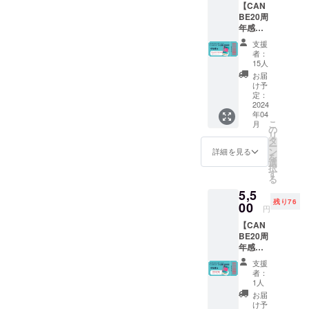
【CAN
たい！
・お好
略」by
BE20周
フェム
きな
おかざ
年感謝
ケアに
PDF教
きなな
祭 参加
興味が
材１つ
（PDF
支援
権B+
ある！
-「マ
） -男
者：
CQフェ
20周年
スメ
15人
磨き失
ムケア
のお祝
ディア
敗しな
お届
本
いがし
を使っ
け予
い彼女
(PDF)】
たい！
定：
たブラ
選び
※郵送は
2024
そんな
ンディ
（PDF
年04
されま
あなた
ング戦
） -恋
こ
月
せん。
へ お祝
の
略」by
も仕事
リ
※PDF提
いチ
タ
おかざ
も手に
ー
供方
ケット
ン
きなな
詳細を見る
いれる
を
法：
をご用
選
（PDF
女性の
択
メール
意しま
す
） -男
成功法
る
にURL
した。
磨き失
則
5,5
を記載
・お礼
敗しな
（PDF
残り76
しま
00
メッ
い彼女
）
円
す。 ※
セージ
選び
【CAN
当日受
・PDF
（PDF
BE20周
付のリ
教材 -
） -恋
年感謝
ストに
マスメ
も仕事
祭 参加
て対
ディア
も手に
支援
権B+
応。 ※
を使っ
いれる
者：
CQ妊活
自由席1
たブラ
1人
女性の
本
名 ※Bエ
ンディ
成功法
お届
(PDF)】
リア（3
ング戦
け予
則