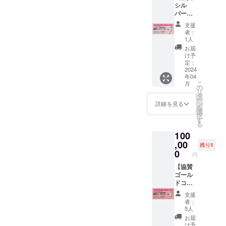
(収録時
なお悩
シル
(金)18:0
を使っ
PDF /男
間：17
みを持
バー
0～
たブラ
磨き失
分) -こ
つセル
コース
20:00
ンディ
敗しな
れから
支援
フケア
＆
VIP席チ
ング戦
い彼女
者：
の時代
はもち
CANBE
ケット1
略」by
1人
選び
を輝い
ろん、
20周年
枚 ・お
おかざ
PDF /恋
お届
て生き
セラピ
感謝祭
礼メッ
きなな
け予
も仕事
る５つ
ストや
参加権
セージ
定：
PDF /男
も手に
のヒン
ヨガ講
VIP席】
2024
メール
磨き失
いれる
ト(収録
師の方
年04
※郵送は
・クラ
敗しな
女性の
時間：
は、お
こ
月
されま
ファン
の
い彼女
成功法
15分) -
客様へ
リ
せん。
ページ
タ
選び
則） ・
ヴィ
のアド
ー
※当日受
にてご
ン
PDF /恋
詳細を見る
お好き
ジュア
バイス
を
付のリ
紹介 ・
選
も仕事
な動画2
ル・ト
にも役
択
ストに
おかざ
す
も手に
本！
レーニ
立つ知
る
て対
きなな
いれる
（ご視
ング入
識と技
100
応。
公式メ
女性の
聴URL
門(収録
術にな
※VIP席1
,00
ルマガ
成功法
をメー
残り5
時間：
りま
名 ・
でご紹
0
則） ・
ル送
17分) -
円
す。 定
2024年
介 ・イ
お好き
付） お
男磨
価
4月26日
【協賛
ベント
な動画
好きな
き・モ
¥33,000
(金)18:0
ゴール
当日MC
を3本お
動画を2
テテク
（税
0～
ドコー
による
選びく
本お選
講座(収
込）の
20:00
ス＆
ご紹
ださ
びくだ
録時
支援
ところ
VIP席チ
CANBE
介、プ
い。
さい
者：
間：27
先行予
ケット1
20周年
ロジェ
（※提供
5人
（※提供
分) -
約販売
枚 ・お
感謝祭
クター
方法：
方法：
お届
ヴィ
価格
礼メッ
参加権
でお名
メール
け予
メール