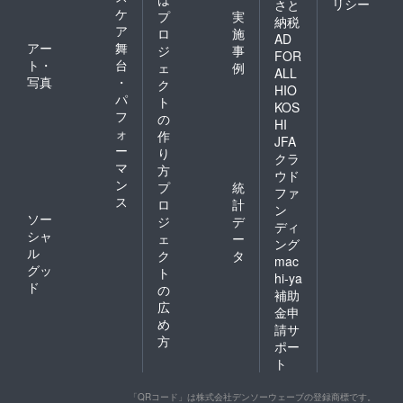
リシー
さと
ケ
プ
実
納税
ア
ロ
施
AD
アー
舞
ジ
事
FOR
ト・
台
ェ
例
ALL
写真
・
ク
HIO
パ
ト
KOS
フ
の
HI
ォ
作
JFA
ー
り
クラ
マ
方
ウド
ン
プ
統
ファ
ス
ロ
計
ン
ソー
ジ
デ
ディ
シャ
ェ
ー
ング
ル
ク
タ
mac
グッ
ト
hi-ya
ド
の
補助
広
金申
め
請サ
方
ポー
ト
「QRコード」は株式会社デンソーウェーブの登録商標です。