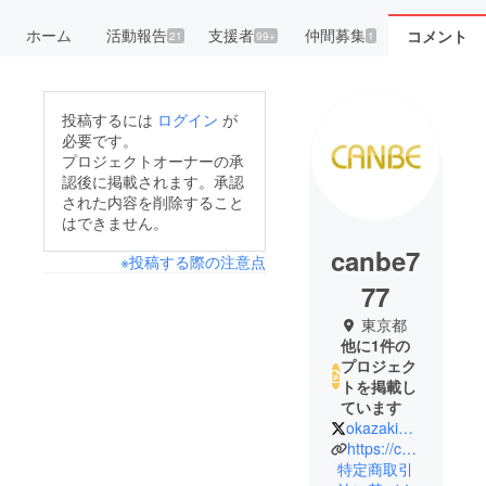
ホーム
活動報告
支援者
仲間募集
コメント
21
99+
1
投稿するには
ログイン
が
必要です。
プロジェクトオーナーの承
認後に掲載されます。承認
された内容を削除すること
はできません。
canbe7
※投稿する際の注意点
77
東京都
他に1件の
プロジェク
トを掲載し
ています
okazaki_nana
https://canbe-star.co.jp/
特定商取引