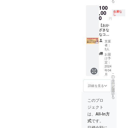
る
す。 ※
きなな
門(収録
門(収録
100
当日受
公式メ
時間：
時間：
付のリ
,00
ルマガ
在庫な
17分) -
17分) -
し
ストに
でご紹
0
男磨
男磨
円
て対
介 ・イ
き・モ
き・モ
応。 ※
【おか
ベント
テテク
テテク
自由席1
ざきな
当日MC
講座(収
講座(収
名 ※Bエ
なコン
による
録時
録時
リア（3
サル＆
ご紹
間：27
間：27
支援
番目に
CANBE
介、プ
分) -
者：
分) -
見やす
20周年
ロジェ
3人
ヴィ
ヴィ
いお
感謝祭
クター
ジョン
お届
ジョン
席、購
参加権
でお名
け予
クリエ
クリエ
入順に
VIP席】
前/企業
定：
イト(収
イト(収
前方エ
※郵送は
2024
名/ロゴ
録時
録時
年04
リアが
されま
の表示
間：14
間：14
こ
月
指定さ
せん。
（ご希
の
分) -
分) -
リ
れま
※当日受
望の
タ
「メ
「メ
ー
す） ・
付のリ
方）
ン
詳細を見る
ディア
ディア
を
2024年
ストに
選
にモテ
にモテ
択
4月26日
て対
す
る文化
る文化
る
(金)18:0
応。
このプロ
人にな
人にな
0～
※VIP席1
るに
るに
ジェクト
20:00
名 ・
は」by
は」by
CANBE
2024年
は、
All-In方
鶴間政
鶴間政
20周年
4月26日
行✕お
行✕お
式
です。
感謝祭
(金)18:0
かざき
かざき
参加
0～
目標金額に
なな
なな