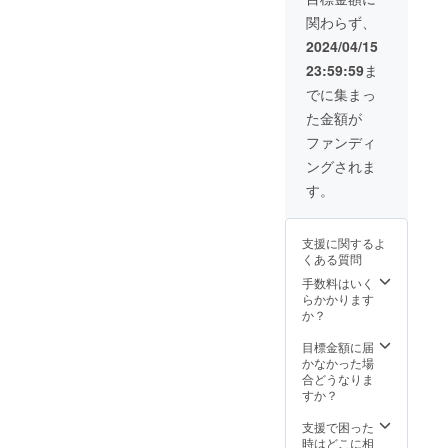
権 ・
20:00
(収録時
(収録時
関わらず、
お礼
VIP席チ
間：10
間：10
メッ
ケット1
2024/04/15
分) -東
分) -東
セージ
枚 ・お
洋医学
洋医学
23:59:59
ま
メール
礼メッ
と腟ケ
と腟ケ
・PDF
セージ
でに集まっ
ア基礎
ア基礎
教材１
メール
講座 by
講座 by
た金額が
つ（マ
・おか
船水隆
船水隆
スメ
ざきな
ファンディ
広(収録
広(収録
ディア
な60分
時間：
時間：
ングされま
を使っ
の
39分)
39分)
たブラ
ZOOM
す。
ンディ
コンサ
ング戦
ル ・ス
略」by
ケ
支援に関するよ
おかざ
ジュー
くある質問
きなな
ルにつ
PDF /男
いては
手数料はいく
磨き失
要相
らかかります
敗しな
談。
か？
い彼女
(2024年
選び
4月26日
目標金額に届
PDF /恋
～2024
かなかった場
も仕事
年12月
合どうなりま
も手に
末ま
すか？
いれる
で）
女性の
支援で困った
成功法
時はどこに相