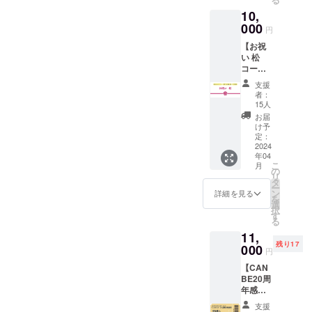
提供方
す） ・
「おお
る （ラ
ト(収録
10,
法：
2024年
らか
ビュー
時間：
メール
000
4月26日
に、セ
ティ特
円
15分) -
に視聴
(金)18:0
クシー
別編）
ヴィ
【お祝
ページ
0～
に、私
(収録時
ジュア
い 松
の
20:00
が動き
間：17
ル・ト
コー
URL、
CANBE
出す。
分) -こ
レーニ
ス】※郵
視聴方
20周年
世界最
れから
支援
ング入
送はさ
法を記
感謝祭
高の
者：
の時代
門(収録
れませ
載しま
参加
15人
フェム
を輝い
時間：
ん。※提
す。 ・
権 ・
テッ
お届
て生き
17分) -
供方
動画教
お礼
け予
ク」
る５つ
男磨
法：
材／東
定：
メッ
（ダウ
のヒン
き・モ
メール
2024
洋医学
セージ
ンロー
ト(収録
テテク
年04
にURL
と膣ケ
メール
ドURL
時間：
講座(収
こ
月
を記載
ア基礎
の
・PDF
をメー
15分) -
録時
リ
しま
講座
タ
教材(44
ル送
ヴィ
間：27
ー
す。 イ
（船水
ン
ペー
詳細を見る
付）
ジュア
分) -
を
ベント
先生）
選
ジ）
ル・ト
ヴィ
択
への参
収録
す
「産
レーニ
ジョン
る
加がで
時間：
む・産
ング入
クリエ
11,
きない
39分
まない
門(収録
イト(収
残り17
けど...
000
間 提
のラビ
円
時間：
録時
応援し
供方
リンス
17分) -
間：14
【CAN
たい！
法：
／ギリ
男磨
分) -
BE20周
フェム
メール
ギリな
き・モ
「メ
年感謝
ケアに
に専用
私たち
テテク
ディア
祭 参加
興味が
視聴
の明る
支援
講座(収
にモテ
権 A】