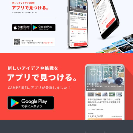
(収録時
間：17
分) -こ
れから
の時代
を輝い
て生き
る５つ
のヒン
ト(収録
時間：
15分) -
ヴィ
ジュア
ル・ト
レーニ
ング入
門(収録
時間：
17分) -
男磨
き・モ
テテク
講座(収
録時
間：27
分) -
ヴィ