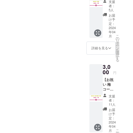
支援
送はさ
者：
れませ
5人
ん。※提
お届
供方
け予
法：
定：
メール
2024
年04
にURL
こ
月
を記載
の
リ
しま
タ
ー
す。 ★
ン
詳細を見る
を
一口
選
択
¥1,000
す
る
何口で
3,0
もOK！
支援
00
円
は自由
【お祝
に上乗
い 梅
せでき
コー
ます！
ス】※郵
イベン
支援
送はさ
トへの
者：
れませ
参加が
11人
ん。※提
できな
お届
供方
いけど...
け予
法：
応援し
定：
メール
2024
たい！
年04
にURL
フェム
こ
月
を記載
ケアに
の