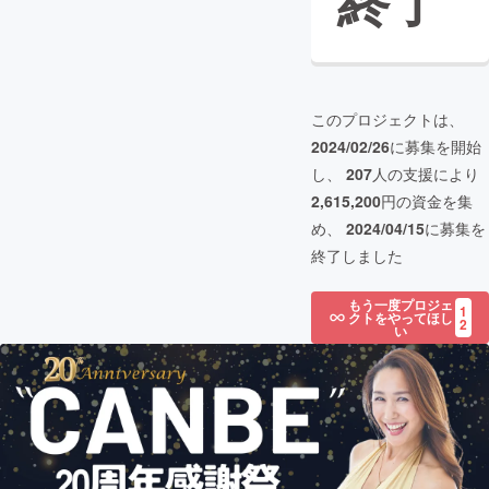
終了
このプロジェクトは、
2024/02/26
に募集を開始
し、
207
人の支援により
2,615,200
円の資金を集
め、
2024/04/15
に募集を
終了しました
もう一度プロジェ
1
クトをやってほし
2
い