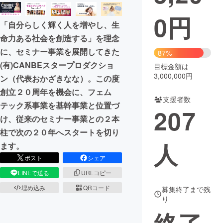
0
円
まちづくり・地域活性化
「自分らしく輝く人を増やし、生
命力ある社会を創造する」を理念
CAMPFIRE for Social Good
CAMPFIRE Creation
に、セミナー事業を展開してきた
87%
CAMPFIREふるさと納税
machi-ya
コミュニティ
(有)CANBEスタープロダクショ
目標金額は
3,000,000円
ン（代表おかざきなな）。この度
創立２０周年を機会に、フェム
支援者数
テック系事業を基幹事業と位置づ
207
け、従来のセミナー事業との２本
柱で次の２０年へスタートを切り
人
ます。
ポスト
シェア
LINEで送る
URLコピー
埋め込み
QRコード
募集終了まで残
り