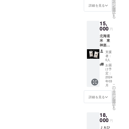
味が生
種３個
タ
はんの
お米の
カ」 遂
ます。
す！
「甘
す。子
ー
までお
ブドウ
いま
米をお
きたア
ずつ、
ン
お供
説明に
詳細を見る
にたど
※同一種
★「北
み」の
育て世
を
願いし
糖、卵
す。 本
届けし
イスを
計１５
選
に、冷
なりま
り着い
類選択
斗米」
バラン
代のご
択
ます。
粉末/リ
来、和
ます！
是非皆
個の
す
奴など
す。 大
た、ほ
可能。
とは 北
スが良
家族に
る
ン酸塩
牛は
ＪＡひ
様にも
セット
毎日の
雪山連
ど良い
備考欄
海道東
く、冷
もご好
(Na)、
15,
あっさ
がしか
お試し
でお届
食卓
邦の忠
粘りと
に希望
神楽の
めても
評で
酸化防
りした
ぐら無
000
いただ
けしま
に！ ・
別岳に
甘み。
する
円
お米屋
おいし
す！
止剤(エ
脂が支
洗米
きたい
す。 ※
ひがし
発して
そし
ジャム
さん
さが長
★「北
リソル
北海道
持され
「ゆめ
と思い
発送時
かぐら
いる忠
て、炊
２つを
「やぎ
持ちし
斗米」
ビン酸
米 東
ていま
ぴり
ます。
期に関
ジャム
別川
きあが
記入く
ぬま」
ます。
とは 北
Na)、調
神楽町
すが、
か」
《ペポ
しまし
東神楽
は、流
りの美
ださ
が、地
比較的
海道東
味料(ア
産のお
反面、
「なな
ナッツ
ては混
産、北
れが速
しさ。
い。 例
支援
元東神
あっさ
神楽の
ミノ酸
米 ゆ
味は淡
つぼ
の正
み具合
海道産
く水質
者：
その優
（各1個
楽の農
りとし
お米屋
等)、発
めぴり
白だと
し」の
体》 今
により
0人
の果実
の優良
れた品
の場
家さん
た味わ
さん
色剤(硝
か１０
も言わ
使い切
回のア
若干の
と甜菜
なこと
お届
質か
合）ハ
と二人
いです
「やぎ
酸K、亜
㎏（５
れてい
りに便
イスの
変動が
け予
糖だけ
で知ら
ら、
スカッ
三脚で
ので、
ぬま」
硝酸
㎏×２
ます。
利な５
定：
中にあ
ありま
でつ
れてい
「日本
プ、ブ
作っ
おかず
が、地
Na)、増
袋） 令
2024
「とか
㎏×各１
る「ペ
す。 ※
くっ
ます。
一おい
ルーベ
た、安
の味を
元東神
年03
粘多糖
和5年産
ちポロ
袋を
ポナッ
商品、
た、や
そのた
しい米
リー 例
全・安
引き立
こ
楽の農
月
類 ◆
のお米
シリ和
セット
の
ツ」、
発送に
さしい
め、忠
を」と
（同じ
心でお
てま
リ
家さん
チュー
をお届
牛」は
でお届
タ
皆様は
関する
甘味が
別川の
いう北
種類を
いしい
す。 弁
ー
と二人
リン
けしま
和牛の
けしま
ン
ご存知
お問い
詳細を見る
香る
豊富な
海道民
複数選
お米で
当、お
を
三脚で
ガー
す！ 株
脂の良
す。 ※
選
でしょ
合わせ
ジャ
水を有
の
ぶ場
す。 ★
寿司な
択
作っ
ソー
式会社
さをそ
発送時
す
うか？
は東神
ム。 果
する東
「夢」
合）ハ
軽洗米
どにも
る
た、安
セージ
柳沼の
のまま
期に関
こちら
楽大学
実のか
神楽町
に、ア
スカッ
とは、
人気が
全・安
18,
〔120g
四段精
に、ま
しまし
は「殻
（TEL
たちを
は北海
イヌ語
プ2個 ※
その名
ありま
心でお
×2/北海
米「ゆ
000
ろやか
ては混
のない
：050-
まるご
道でも
円
で美し
発送時
の通り
す。
いしい
道〕 豚
めぴり
でコク
み具合
かぼ
8885-
と残し
有数の
いを意
期に関
軽く洗
★「北
お米で
ＪＡひ
肉(北海
か」
のある
により