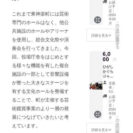
種ソー
ラ」の5
眺めな
川市在
お届
9373）
米で
セージ
種類
がら、
け予
住の方
にお願
す。 食
（１
を、 各
定：
ゆった
のみ支
いしま
これまで東神楽町には芸術
味ラン
セッ
2024
種1個ず
りと流
援可能
す。 ※
キング
年03
ト） 原
つ、計5
れゆく
専門のホールはなく、他公
となっ
原材料
「特A」
こ
月
料は北
個の
の
時間を
ていま
及び添
の最高
リ
海道産
セット
共施設のホールやアリーナ
タ
ご堪能
す。 ■
加物等
評価を
ー
にこだ
でお届
ン
くださ
詳細を見る
入浴券
の食品
受けた
を
を使用し、総合文化祭や演
わり、
けしま
選
い。 大
利用期
表示は
食味の
択
ベーコ
す。 ※
す
切な休
限 2024
お届け
良さが
る
奏会を行ってきました。今
ンも
発送時
日を存
年3月よ
商品の
魅力。
6,0
ソー
期に関
分にご
り1年間
ラベル
回、役場庁舎をはじめとす
炊き上
セージ
00
しまし
満喫く
※発送時
円
に表記
がりは
も丁寧
ては混
ださい
期に関
る様々な機能を有した複合
されま
柔らか
ひがし
に作り
み具合
ませ。
しまし
す。商
さ、つ
かぐら
まし
により
施設の一部として音響設備
■リター
ては混
品開封
やとも
ジャム
た。 北
若干の
ン内容
み具合
前には
に抜群
（１
海道の
が整った大きなステージを
変動が
ホテル
により
支援
必ずお
で、甘
瓶） 東
美味し
ありま
花神
者：
若干の
届けの
みが強
有する文化ホールを整備す
神楽
さを存
す。 ※
0人
楽 入
変動が
リター
いのも
産、北
分に味
商品、
浴券（2
お届
ありま
ン品に
特徴で
ることで、町が主催する芸
海道産
わって
発送に
け予
枚組）
す。 ※
貼付さ
す。 冷
の果実
頂けれ
定：
関する
■利用期
お礼の
術鑑賞事業のより一層の発
れたラ
めても
と甜菜
2024
ばと思
お問い
限 2024
品
ベルや
硬くな
年03
糖だけ
いま
合わせ
年3月よ
展につなげていきたいと考
（米）
注意書
こ
らない
月
でつ
す。
の
は東神
り1年間
・配送
きをご
リ
ため、
くっ
【北海
タ
えています。
楽大学
に関す
確認く
ー
お弁当
た、や
道産豚
ン
（TEL
詳細を見る
るお問
ださ
を
やおに