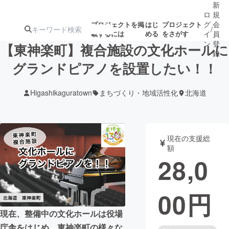
新
ロ
規
グ
会
プロジェクトを掲
はじ
プロジェクト
/
載するには
める
をさがす
イ
員
ン
登
【東神楽町】複合施設の文化ホールに
録
グランドピアノを設置したい！！
人気のプロ
注目のリ
注目の新着プロ
募集終了が近いプ
もうすぐ公開
Higashikaguratown
まちづくり・地域活性化
北海道
ジェクト
ターン
ジェクト
ロジェクト
されます
アート・写真
音楽
現在の支援総
額
28,0
テクノロジー・ガジェット
ゲーム・サ
00
円
映像・映画
書籍・雑誌
現在、整備中の文化ホールは役場
ビジネス・起業
チャレンジ
庁舎をはじめ、東神楽町の様々な