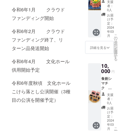
【ハス
「チョ
リソル
れた加
中心に
れが速
別川の
支援
海道東
食味の
鉛は2.6
抑える
ていま
て、う
せたお
フ(2
カッ
コ」
ビン酸
工品な
生産さ
く水質
者：
豊富な
神楽の
良さが
倍にも
こと
す。
まみが
令和6年1月 クラウド
米で、
パック)
プ】 日
「ペポ
Na)、香
どを
0人
れてお
の優良
水を有
お米屋
魅力。
なりま
で、熱
しっか
「つ
【２０
本では
ナッ
辛料抽
「東神
り、
なこと
お届
する東
さん
炊き上
す。 お
による
ファンディング開始
り残っ
や」
セット
北海道
ツ」
出物、
楽の種
け予
「スト
で知ら
神楽町
「やぎ
がりは
近くの
食味変
た無洗
「ねば
限
が生産
「バニ
定：
発色剤
と実セ
ライプ
れてい
は北海
ぬま」
柔らか
スー
化を最
米に仕
り」
定！】
2024
のほと
ラ」の5
(硝酸
レク
ぺポ」
ます。
道でも
令和6年2月 クラウド
が、地
さ、つ
パーで
小限に
上がり
年03
「甘
粗挽き
んどを
種類
K、亜硝
ト」と
という
そのた
有数の
元東神
やとも
こ
簡単に
抑えま
月
ます。
み」の
和牛の
占める
を、 各
の
酸Na)、
して認
名称の
め、忠
ファンディング終了、リ
米どこ
楽の農
に抜群
リ
手に入
す。 そ
【無洗
バラン
高級コ
ハス
種２個
タ
カラメ
定して
かぼ
別川の
ろで
家さん
で、甘
ー
るもの
うして
米につ
スが良
ンビー
カッ
ずつ、
ン
ターン品発送開始
ル色
いま
詳細を見る
ちゃ。
豊富な
す。
と二人
みが強
を
ではな
美味し
いて】
く、冷
フ！ 北
プ。
計１０
選
素、香
す。 今
皮がス
水を有
【ゆめ
三脚で
いのも
択
く、北
く精米
一般的
めても
海道の
ジャム
個の
す
料 ◆ア
回はそ
トライ
する東
ぴり
作っ
特徴で
る
海道の
された
な白米
おいし
ブラン
令和6年4月 文化ホール
には東
セット
スパラ
の中か
プ模様
神楽町
か】 北
た、安
す。 冷
土産品
お米に
は精米
10,
さが長
ド牛
神楽町
でお届
ソー
ら以下
で、大
は北海
海道の
全・安
めても
コー
ごく少
供用開始予定
されて
持ちし
「とか
000
産を使
けしま
セージ
の特産
きく、
道でも
円
最上級
心でお
硬くな
ナーや
量の水
はいて
ます。
ちポロ
用して
す。 ※
〔100g
品を書
種には
有数の
ブラン
いしい
らない
通販な
を加え
も肌ヌ
食創シ
比較的
シリ和
いま
発送時
×1/北海
く１点
殻がな
米どこ
ド米。
お米で
ため、
令和6年度秋頃 文化ホール
どで販
表面の
カが
マチ
あっさ
牛」の
す。 実
期に関
道〕 豚
ずつ、
いのが
ろで
首都圏
す。 ★
お弁当
売され
糠を柔
残って
ク 北
りとし
美味し
がとて
しまし
肉(北海
計４点
特徴で
す。
こけら落とし公演開催（3種
などで
軽洗米
やおに
ている
らかく
いるた
海道産
た味わ
さをそ
も柔ら
ては混
道産)、
をセッ
す。 栄
【JA美
支援
も大人
とは、
ぎりに
ことが
してか
め炊飯
豚ベー
いです
のまま
かく、
み具合
アスパ
トにし
者：
目の公演を開催予定）
養も非
味しさ
気のお
その名
もお薦
多いで
ら、粒
する前
コンと3
ので、
に、コ
収穫も
により
0人
ラガス
てお届
常に豊
へのこ
米で
の通り
め。 美
す。
状のタ
に洗う
種ソー
おかず
ンビー
手間が
若干の
(東神楽
けしま
お届
富で、
だわ
す。 食
軽く洗
味しい
ピオカ
必要が
セージ
の味を
フを作
かかる
変動が
け予
産)、で
す！ ・
アーモ
り】 Ｊ
味ラン
うだけ
と評判
ボール
ありま
（２
引き立
りまし
定：
ことか
ありま
んぷ
祝黒豆
ンドと
Ａ東神
キング
で良い
のお米
と混
すが、
セッ
2024
てま
た。 真
ら生産
す。 ※
ん、羊
・黒豆
比較す
楽の精
「特A」
お米で
です。
合、タ
年03
無洗米
ト） 原
す。 弁
空パッ
量も多
商品、
腸、食
カレー
ると鉄
米施設
の最高
こ
す。1、
★「北
月
ピオカ
はその
料は北
当、お
クに
の