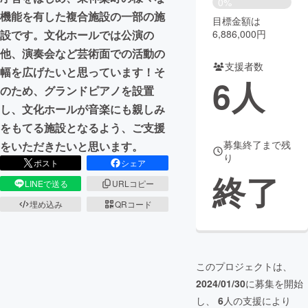
0%
機能を有した複合施設の一部の施
目標金額は
まちづくり・地域活性化
6,886,000円
設です。文化ホールでは公演の
他、演奏会など芸術面での活動の
支援者数
CAMPFIRE for Social Good
CAMPFIRE Creation
幅を広げたいと思っています！そ
6
人
CAMPFIREふるさと納税
machi-ya
コミュニティ
のため、グランドピアノを設置
し、文化ホールが音楽にも親しみ
をもてる施設となるよう、ご支援
募集終了まで残
をいただきたいと思います。
り
ポスト
シェア
終了
LINEで送る
URLコピー
埋め込み
QRコード
このプロジェクトは、
2024/01/30
に募集を開始
し、
6
人の支援により