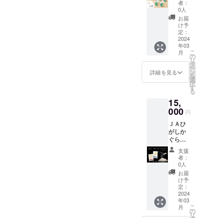
け・濃
ム
スソー
をお届
ンの流
は「な
た、体
つぼ
者：
た安全
寿司な
がりい
の量
した
くださ
つや」5㎏×2袋・
厚さが
カップ
スを使
けしま
出が抑
つみず
0人
にやさ
し】 平
な有機
どにも
ただけ
は、お
じゃが
い。 ≪
一緒に
アイス
用し、
す。 ※
えられ
き
しい自
成13年
お届
1,3000円北海道米 東
肥料を
人気が
ます。
米一合
いもを
とかち
味わう
（5種類
スパイ
発送時
ます。
（苺）
け予
然派の
デ
たっぷ
ありま
■セット
につ
入れて
ポロシ
ことが
×各３
神楽町産のお米（5㎏
スを効
期に関
定：
さら
」「ハ
「北斗
ビュー
り使っ
す。
内容 煮
き、水
仕上げ
リ和牛
でき、
個 計
2024
かせた
しまし
に、家
スカッ
米ゆき
の「な
て育て
×2袋）「ななつぼし」
【品種
込みハ
の量を
まし
≫ 北海
年03
牛乳が
15個）
欧風な
ては混
事の時
プ」
のつ
なつぼ
た、体
の特
ンバー
こ
大さじ
た。北
月
道で
非常に
アイス
カレー
み具合
5㎏×2袋・1,5000円北
の
間短
「ブ
や」。
し」 北
にやさ
徴】 外
グ
リ
１杯分
海道を
育った
生きて
工房田
に仕上
により
タ
縮、水
ルーベ
5品種の
海道米
しい自
観：粒
240g×5
ー
海道米 東神楽町産の
減らす
味わえ
黒毛和
いま
村
げまし
若干の
ン
の節
リー」
詳細を見る
種もみ
の中で
然派の
形が崩
パック
を
とより
るソー
種の子
す。 レ
ファー
た。 ・
変動が
選
約、特
の3種類
お米（5㎏×2袋）「ゆ
を同じ
は今
「北斗
れにく
■賞味期
択
美味し
セージ
牛を導
シピを
ムの
三升漬
ありま
す
に冬場
からお
水田で
もっと
米ゆき
く、つ
限 製造
る
く召し
です。
めぴりか」5㎏×2袋な
入し、
開発し
カップ
東神楽
す。 ※
に冷た
好きな2
育てる
も多く
のつ
やもよ
より1年
上がれ
■内容
夏は深
15,
ている
アイ
で栽培
お礼の
い水で
つをお
混植栽
作られ
お、リターン品の内容
や」。
い。
間 ※お
ます。
量/原産
い緑、
店主
ス、
000
した青
品・配
お米を
選びく
培とい
ている
円
5品種の
味：ほ
礼の
地/原材
冬は厳
に変更はありません。
は、
「ミル
唐辛子
送に関
研がず
ださ
う栽培
品種で
種もみ
どよい
品・配
料・成
しい雪
ＪＡひ
ジェ
ク」
に北海
するお
に済む
い。 ※
方法
す。 粘
を同じ
甘み
送に関
分 ◆北
に覆わ
がしか
ラート
「イチ
道産大
問い合
ことが
なつみ
で、稲
りのあ
水田で
で、冷
するお
海道産
れる
ぐら
の本
ゴ」
根、米
わせ
無洗米
ずきは
が競い
る「国
育てる
めても
問い合
豚バラ
「ポロ
ゆめぴ
場、イ
「チョ
麹、丸
は、JA
のメ
360g、
合い丈
宝ロー
支援
混植栽
おいし
わせ
ベーコ
シリ
りか、
タリア
コ」
大豆醤
東神楽
リット
ハス
者：
夫に育
ズ」を
培とい
さ長持
は、
ン
岳」の
ななつ
料理の
「ペポ
油で漬
（TEL:0
0人
です。
カッ
ちま
配合さ
う栽培
ち。 粘
（食
〔200g
麓で、
ぼし食
店で腕
ナッ
け込ん
166-83-
【ゆめ
プ・ブ
お届
す。子
せたお
方法
り：ほ
創・シ
×2/北海
一日一
べ比べ
を磨き
ツ」
だオー
2241）
け予
ぴり
ルーベ
育て世
米で、
で、稲
どよい
マチ
道〕 豚
日大切
セット
続けて
「バニ
定：
ル北海
にご連
か】
リーは
代のご
「つ
が競い
粘り。
ク：
肉(北海
に、約
（5㎏×
2024
きまし
ラ」の5
道の逸
絡くだ
「ゆ
400gの
家族に
や」
合い丈
0166-
道産)、
年03
20ヶ月
各1袋）
た。 牛
種類
品で
さい。
め」＋
内容量
もご好
「ねば
夫に育
こ
76-
月
食塩、
間育て
令和5年
乳の風
を、 各
の
す。ご
以下、
「ピリ
になり
評で
り」
ちま
リ
1290）
砂糖、
られて
産のお