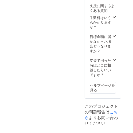
ている
過ごす
お米に
き、水
本で栽
ており
だけ温
邦の忠
メ、リ
味ラン
存して
楽の精
ことが
ことが
ごく少
支援に関するよ
の量を
培され
ます。
泉を満
別岳に
ン酸塩
キング
くださ
米施設
多いで
できる
量の水
くある質問
大さじ
ている
喫しよ
発して
(Na)、
「特A」
い。※解
『ライ
す。
スタイ
を加え
１杯分
夏いち
う! 露天
いる忠
手数料はいく
調味料
の最高
凍後は
スファ
ルで、
表面の
減らす
ごの品
ぶろや
別川
らかかります
(アミノ
評価を
冷蔵保
クト
ストレ
糠を柔
とより
種の中
広々と
は、流
か？
酸等)、
受けた
存しお
リー』
スなく
らかく
美味し
でトッ
した温
れが速
酸化防
食味の
早めに
では、
育てて
してか
く召し
プクラ
泉で、
く水質
目標金額に届
止剤(エ
良さが
お召し
株式会
おり、
ら、粒
上がれ
スと
舞い散
の優良
かなかった場
リソル
魅力。
上がり
社サタ
飼料や
状のタ
ます。
いって
る雪を
なこと
合どうなりま
ビン酸
炊き上
くださ
ケによ
牧草の
ピオカ
も過言
眺めな
で知ら
すか？
Na)、香
がりは
い。 ■
る三段
種類に
ボール
ではな
がら、
れてい
辛料抽
柔らか
製造
式ミル
もこだ
と混
い品種
ゆった
ます。
支援で困った
出物、
さ、つ
者・事
マス
わって
合、タ
「なつ
りと流
そのた
時はどこに相
発色剤
やとも
業者 株
ターを
いま
ピオカ
みず
れゆく
め、忠
談したらいい
(硝酸
に抜群
式会
導入
す。 そ
ボール
き」。
時間を
別川の
ですか？
K、亜硝
で、甘
社 食
し、生
うして
が柔ら
色、
ご堪能
豊富な
酸Na)、
みが強
創・シ
産者が
絞った
かく
形、味
くださ
水を有
カラメ
いのも
マチ
丹精込
ヘルプページを
生乳は
なった
の三拍
い。 大
する東
ル色
特徴で
ク 北
めて育
見る
高い乳
微粉ぬ
子がそ
切な休
神楽町
素、香
す。 冷
海道上
てたお
脂肪分
か層だ
ろっ
日を存
は北海
料 ◆
めても
川郡東
米を美
としっ
けを取
た、こ
分にご
道でも
じゃが
硬くな
神楽町
味しく
かりと
り除い
このプロジェクト
れまで
満喫く
有数の
チーズ
らない
北１条
精米し
した甘
てくれ
にない
の問題報告は
こち
ださい
米どこ
ソー
ため、
西４丁
ていま
みがあ
て、う
生食用
ませ。
ら
よりお問い合わ
ろで
セージ
お弁当
目１－
す。三
りま
まみが
の夏イ
■リター
す。
〔120g
やおに
せください
６ ※お
段式ミ
す。 田
しっか
チゴで
ン内容
【JA美
×2/北海
ぎりに
礼の
ルマス
村牧場
り残っ
す。さ
ホテル
味しさ
道〕 豚
もお薦
品・配
ター