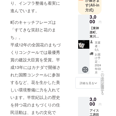
が届きま
り、インフラ整備も着実に
す
(All-in
方式)
進んでいます。
3,0
00
町のキャッチフレーズは
円
【東神
「すてきな笑顔と花のま
楽町、
東川
ち」。
町、旭
支援
平成12年の全国花のまちづ
川市在
者：
住の方
0人
くりコンクールでは最優秀
限定リ
お届
ターン
け予
賞の建設大臣賞を受賞。平
品】 北
定：
海道
2024
成13年にはカナダで開催さ
年03
米 東
こ
月
神楽町
れた国際コンクールに参加
の
リ
産のお
タ
ー
するなど、花を生かした美
米 (2
ン
詳細を見る
を
㎏×1袋)
選
択
しい環境整備に力を入れて
令和5年
す
る
産のお
います。半世紀以上の歴史
3,0
米をお
届けし
00
を持つ花のまちづくりの住
円
ます！
アイス
株式会
民活動は、まちの文化で
工房田
社柳沼