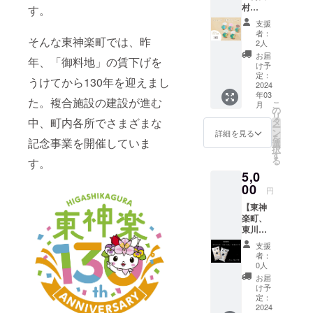
村
す。
の四段
ファー
精米、
支援
ム
「ゆめ
者：
そんな東神楽町では、昨
カップ
ぴり
2人
アイス
か」
お届
年、「御料地」の賃下げを
（2個）
「なな
け予
アイス
つぼ
定：
うけてから130年を迎えまし
工房田
2024
し」
年03
村
「ゆき
た。複合施設の建設が進む
こ
月
ファー
のつ
の
リ
ムの
や」い
中、町内各所でさまざまな
タ
ー
カップ
ずれか
ン
詳細を見る
を
記念事業を開催していま
アイ
のブラ
選
択
ス、
ンドの
す
る
す。
「ミル
お米、
5,0
ク」
使い切
「イチ
00
りに便
円
ゴ」
利な2㎏
【東神
「チョ
×1袋を
楽町、
コ」
お届け
東川
「ペポ
しま
町、旭
ナッ
す。 ※3
支援
川市在
ツ」
種類か
者：
住の方
「バニ
ら選択
0人
限定リ
ラ」の5
できま
お届
ターン
種類の
す。 ※
け予
品】 森
中か
定：
こちら
のゆ
2024
ら、お
のリ