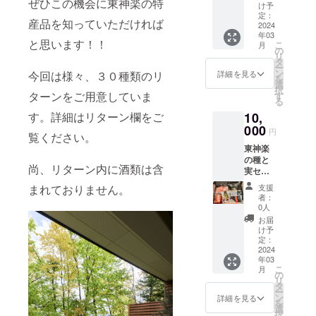
貼付さ
×1/北海
ぜひこの機会に東神楽の特
非常に
㎏×1
の、使
沼人気
016-
け予
ます。
で知ら
す。子
し、生
味ラン
れたラ
道〕 豚
生きて
袋） 令
い切り
定：
No.1！
683）ま
《ペポ
れてい
育て世
産者が
キング
産品を知っていただければ
ベルや
肉(北海
いま
和5年産
2024
に便利
他には
でお願
ナッツ
ます。
代のご
丹精込
「特A」
注意書
道産)、
年03
す。 レ
のお米
な２㎏×
ないオ
いしま
の正
そのた
家族に
めて育
と思います！！
の最高
こ
きをご
月
食塩、
シピを
をお届
各１袋
の
リジナ
す。 以
体》 今
め、忠
もご好
てたお
評価を
リ
確認く
砂糖、
開発し
けしま
をお届
タ
ルのお
下、お
回のア
別川の
評で
米を美
受けた
ー
ださ
ブドウ
ている
す！ Ｊ
けしま
ン
米。味
米の説
詳細を見る
今回は様々、３０種類のリ
イスの
豊富な
す！
味しく
食味の
を
い。
糖、卵
店主
Ａひが
す。 ※
選
と粘り
明にな
中にあ
水を有
★「北
精米し
良さが
択
【なつ
粉末/リ
は、
しかぐ
発送時
ターンをご用意していま
す
の良さ
りま
る「ペ
する東
斗米」
ていま
魅力。
る
みず
ン酸塩
ジェ
ら無洗
期に関
が自慢
す。 大
ポナッ
神楽町
とは 北
す。三
炊き上
き】 東
(Na)、
10,
す。詳細はリターン欄をご
ラート
米「ゆ
しまし
の、当
雪山連
ツ」、
は北海
海道東
段式ミ
がりは
神楽町
酸化防
の本
めぴり
000
ては混
店のい
邦の忠
皆様は
道でも
円
神楽の
ルマス
柔らか
の株式
覧ください。
止剤(エ
場、イ
か」の
み具合
ちおし
別岳に
ご存知
有数の
お米屋
ター
さ、つ
会社
リソル
東神楽
タリア
使い切
により
です。
発して
でしょ
米どこ
さん
は、精
やとも
ホーブ
ビン酸
の種と
料理の
りに便
若干の
魚粕や
いる忠
うか？
ろで
「やぎ
米時に
尚、リターン内に酒類は含
に抜群
が開発
Na)、調
実セレ
店で腕
利な５
変動が
鶏糞な
別川
こちら
す。
ぬま」
空気を
で、甘
した日
味料(ア
クト
を磨き
㎏×１袋
ありま
どを原
は、流
は「殻
【JA美
支援
まれておりません。
が、地
送り込
みが強
本で栽
ミノ酸
セット
続けて
をお届
す。 ※
料とし
れが速
者：
のない
味しさ
元東神
み熱の
いのも
培され
等)、発
（1セッ
きまし
けしま
お礼の
0人
た安全
く水質
かぼ
へのこ
楽の農
発生を
特徴で
ている
色剤(硝
ト）
た。 牛
す。 ※
品・配
な有機
の優良
お届
ちゃの
だわ
家さん
抑える
す。 冷
夏いち
酸K、亜
「東神
乳の風
発送時
送に関
け予
肥料を
なこと
種」の
り】 Ｊ
と二人
こと
めても
ごの品
硝酸
楽の種
味が生
期に関
定：
するお
たっぷ
で知ら
ことな
Ａ東神
三脚で
で、熱
硬くな
種の中
Na)、増
と実セ
2024
きたア
しまし
問い合
り使っ
れてい
ので
楽の精
作っ
による
らない
でトッ
年03
粘多糖
レク
イスを
ては混
わせ
て育て
ます。
す。 北
米施設
た、安
食味変
こ
ため、
月
プクラ
類 ◆
ト」
是非皆
み具合
の
は、
た、体
そのた
海道和
『ライ
全・安
化を最
リ
お弁当
スと
チュー
は、北
様にも
により
タ
（（株
にやさ
め、忠
寒町を
スファ
心でお
小限に
ー
やおに
いって
リン
海道の
お試し
若干の
ン
）柳
詳細を見る
しい自
別川の
中心に
クト
いしい
抑えま
を
ぎりに
も過言
ガー
中央
いただ
変動が
選
沼：
然派の
豊富な
生産さ
リー』
お米で
す。 そ
択
もお薦