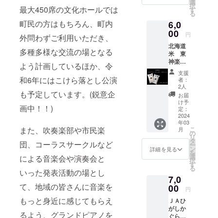
さしい
バラ
選
：050-
い合わ
い。
択
ぎりに
甘味が
最大450席の文化ホールでは
ベーコ
す
8885-
せは、
《素材
る
もお薦
香る
ン】北
9373）
（（株
からこ
め。 美
町民の方はもちろん、町内
6,0
ジャ
海道産
にお願
）柳
だわり
味しい
ム。 果
00
豚バラ
いしま
円
沼：
を》
外問わずご利用いただき、
と評判
実のか
肉を原
す。 ※
0120-
「田村
のお米
北海道
たちを
料と
原材料
多種多様な交流の場となる
016-
牧場」
です。
米 東
まるご
し、丁
及び添
683）ま
では、
【なな
神楽町
と残し
寧に塩
加物等
よう計画しているほか、令
でお願
おいし
つぼ
産のお
まし
漬け・
の食品
支援
いしま
い牛乳
し】 平
米（2㎏
た。
和6年にはこけら落とし公演
熟成し
表示は
者：
す。 以
づくり
成13年
×2袋）
たっぷ
て桜の
2人
お届け
下、お
へ取り
デ
令和５
も予定しています。(鋭意企
り楽し
スモー
商品の
お届
米各種
組むた
ビュー
年産の
めるよ
クチッ
け予
ラベル
類の説
め、素
画中！！)
の「な
お米を
う大容
定：
プで燻
に表記
明にな
材から
なつぼ
お届け
2024
量の
して仕
されま
りま
こだ
し」 北
年03
しま
ジャム
上げま
す。商
す。
また、吹奏楽部や市民楽
こ
わって
月
海道米
す！ 株
となっ
の
した。
品開封
【ゆめ
リ
いま
の中で
式会社
ていま
タ
豚肉の
前には
団、コーラスサークルなど
ぴり
ー
す。 夏
は今
柳沼の
す！ シ
ン
旨みと
詳細を見る
必ずお
か】 北
を
の間は
もっと
四段精
ロップ
選
桜のス
による音楽会や演奏会と
届けの
海道の
択
広い牧
も多く
米、
は炭酸
す
モーク
リター
最上級
る
草地
作られ
「ゆめ
いった発表活動の場とし
や牛乳
の香り
ン品に
ブラン
で、冬
ている
7,0
ぴり
で割っ
をお楽
貼付さ
ド米。
は大き
品種で
て、地域の皆さんに音楽を
か」
00
てドリ
しみく
れたラ
円
首都圏
な牛舎
す。 粘
「なな
ンクと
ださ
ベルや
などで
もっと身近に感じてもらえ
内で自
りのあ
ＪＡひ
つぼ
しても
い。
注意書
も大人
由に牛
る「国
がしか
し」
楽しめ
【チュ
きをご
るよう、グランドピアノを
気のお
たちが
宝ロー
ぐら
「ゆき