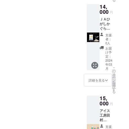
ます。
高い乳
す。
下、商
はいて
香る
す。
により
いしま
一番多
菜で仕
「甘
豚肉に
町、東川町旭川市在住
とは、
ロッと
粒も
脂肪分
品説明
14,
も肌ヌ
ジャ
【ゆき
若干の
す。 以
く作ら
上げた
み」の
JA東神
その名
した黄
しっか
としっ
になり
カが
ム。 果
000
の方限定リターン品】
のつ
変動が
下、お
れてい
フォ
円
バラン
楽厳選
の通り
身がコ
り残っ
かりと
ます。
残って
実のか
や】 柳
ありま
米の説
る品種
ン・
スが抜
のアス
軽く洗
ンビー
北海道米 東神楽町産
ている
した甘
・祝黒
ＪＡひ
いるた
たちを
沼人気
す。 ※
明にな
です。
ド・
群。 冷
パラガ
うだけ
フと白
ので写
みがあ
豆 東神
がしか
め炊飯
まるご
No.1！
お礼の
のお米（2㎏×1袋）・
りま
粘りの
ヴォー
めても
スをス
で良い
米に絡
真映え
りま
楽の気
ぐら
する前
と残し
他には
品
す。
ある
を合わ
おいし
ライス
お米で
み、お
もばっ
す。 田
6,000円北海道米 東
候と、
無洗
に洗う
まし
ないオ
（米）
【ゆき
「国宝
せて、
支援
さが長
して混
す。1、
箸がど
ちりで
村牧場
長年
米 な
必要が
た。
リジナ
・配送
のつ
者：
神楽町産のお米（2㎏
ロー
煮詰め
持ち
ぜ込み
2回研が
んどん
す。
でのア
培った
なつぼ
ありま
たっぷ
ルのお
に関す
0人
や】 柳
ズ」を
たワイ
し、弁
まし
ずに水
進みま
イスづ
技術で
し10㎏
×2袋）・8,000円北海
すが、
り楽し
米。味
るお問
沼人気
お届
交配さ
ンで風
当、お
た。ア
で軽く
す。 そ
くりの
祝黒豆
（5㎏×2
無洗米
めるよ
と粘り
い合わ
け予
No.1！
せたお
味付け
道米 東神楽町産のお
寿司な
スパラ
洗うだ
んな、
「肝」
の持ち
袋） 令
はその
う大容
定：
の良さ
せは、
他には
米で、
しまし
どにも
ガスの
けで炊
人気の
ともい
味を最
和5年産
2024
必要が
量の
米（5㎏×1袋）「ゆめ
が自慢
（（株
ないオ
「つ
た。 こ
人気が
香りと
飯でき
コン
えま
年03
大限に
のお米
ありま
ジャム
の、当
）柳
リジナ
や」
の本格
ありま
食感が
こ
ぴりか」5㎏×1袋・
ます。
ビーフ
月
す。
生かし
をお届
せん。
となっ
の
店のい
沼：
ルのお
「粘
的な煮
す。 ○
味わえ
リ
精米時
丼をこ
《本場
てふっ
けしま
米を洗
ていま
タ
ちおし
0120-
8,000円北海道米 東
米。味
り」
込みハ
おいし
ます。
ー
にでき
ちらの
の味を
くら、
す！ Ｊ
わずに
す！ シ
ン
です。
016-
詳細を見る
と粘り
「甘
ンバー
い炊き
【じゃ
を
るだけ
お肉の
神楽町産のお米（2㎏×
皆様へ
艶よく
Ａひが
炊飯す
ロップ
選
魚粕や
683）ま
の良さ
み」の
グを、
方○
がチー
択
熱を加
旨みが
お届
仕上げ
しかぐ
ること
は炭酸
す
鶏糞な
でお願
が自慢
各1袋）「ゆめぴり
バラン
袋ごと
「ゆめ
ズソー
る
えない
しっか
け》 田
まし
ら無洗
で水と
や牛乳
どを原
いしま
の、当
スが抜
レンジ
ぴり
セー
こだわ
り活き
村牧場
15,
か」「ななつぼし」
た。 ・
米「な
一緒に
で割っ
料とし
す。 以
店のい
群。 冷
でチン
か」
ジ】北
りの四
た高級
のアイ
黒豆カ
なつぼ
000
一部流
てドリ
た安全
下、お
ちおし
円
めても
してお
「ゆきのつや」2kg×各
は、粘
海道産
段精米
粗挽き
ス・
レー Ｊ
し」の
出して
ンクと
な有機
米の説
です。
おいし
皿に盛
りが
豚肉に
で食味
コン
ジェ
アイス
Ａ東神
使い切
1袋・1,3000円北海道
いたビ
しても
肥料を
明にな
魚粕や
さが長
るだけ
あって
北海道
の低下
ビーフ
ラート
工房田
楽の黒
りに便
タミン
楽しめ
たっぷ
りま
鶏糞な
持ち
で、簡
やわら
産チー
米 東神楽町産のお米
を抑え
で、是
は、軽
村
豆とデ
利な５
B1やナ
ます。
り使っ
す。
どを原
し、弁
単にお
かいお
ズと角
ていま
非味
い口ど
ファー
ミグラ
㎏×２袋
イアシ
ジャム
（5㎏×2袋）「ゆきの
て育て
【なな
料とし
支援
当、お
召し上
米。水
切りに
す。
わって