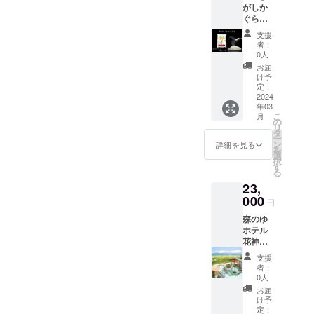
ちゃの
9373）
まし
米どこ
味する
しまし
うだけ
斗米」
す。 精
がしか
道産)、
を、使
深い味
若干の
種」の
にお願
た。
ろで
「ピリ
ては混
で良い
とは 北
米した
ぐら
豚脂肪
い切り
わいの
変動が
ことな
いしま
たっぷ
す。
カ」を
み具合
お米で
海道東
ての美
無洗
(北海道
に便利
お肉で
ありま
ので
す。 ※
りお召
【JA美
支援
合わせ
により
す。1、
神楽の
味しい
米 ゆ
産)、で
な５㎏×
す。 ■
す。 ※
す。 北
原材料
者：
し上が
味しさ
て名付
若干の
2回研が
お米屋
お米を
めぴり
んぷ
２袋、
原材料
お礼の
0人
海道和
及び添
りくだ
へのこ
けられ
変動が
ずに水
さん
お届け
か10㎏
ん、羊
計１０
名 牛肉
品・配
寒町を
加物等
お届
さい。
だわ
まし
ありま
で軽く
「やぎ
いたし
（5㎏×2
腸、食
㎏の
（北海
送に関
け予
中心に
の食品
シロッ
り】 Ｊ
た。日
す。 ※
洗うだ
ぬま」
ます。
袋） 令
塩、
セット
定：
道
するお
生産さ
表示は
プは炭
Ａ東神
本を代
商品、
けで炊
が、地
★軽洗
和5年産
2024
ビーフ
をお届
産）、
問い合
れてお
お届け
酸や牛
楽の精
表する
発送に
飯でき
元東神
米と
年03
のお米
コンソ
けしま
玉ね
わせ
り、
商品の
乳で
米施設
お米に
関する
こ
ます。
楽の農
月
は、そ
をお届
メ、香
す。 ※
の
ぎ、食
は、JA
「スト
ラベル
割って
『ライ
しよう
お問い
リ
精米時
家さん
の名の
けしま
辛料、
発送時
タ
塩、醤
東神楽
ライプ
に表記
ドリン
スファ
と、北
合わせ
ー
にでき
と二人
通り軽
す！ Ｊ
砂糖、
期に関
ン
油、砂
（TEL:0
詳細を見る
ぺポ」
されま
クとし
クト
海道民
は東神
を
るだけ
三脚で
く洗う
Ａひが
ブドウ
しまし
選
糖、ぶ
166-83-
という
す。商
ても楽
リー』
みんな
楽大学
択
熱を加
作っ
だけで
しかぐ
糖、リ
ては混
す
どう
2241）
名称の
品開封
しめま
では、
の想い
（TEL
る
えない
た、安
良いお
ら無洗
ン酸塩
み具合
糖、卵
にご連
かぼ
前には
す。
株式会
が込め
：050-
こだわ
全・安
米で
23,
米「ゆ
(Na)、
により
粉末、
絡くだ
ちゃ。
必ずお
社サタ
られて
8885-
りの四
心でお
す。1、
めぴり
000
調味料
若干の
香辛
さい。
皮がス
届けの
円
ケによ
いま
9373）
段精米
いしい
2回研が
か」の
(アミノ
変動が
料、リ
以下、
トライ
リター
る三段
す。 東
にお願
で食味
お米で
ずに水
森のゆ
使い切
酸等)、
ありま
ン酸塩
お米の
プ模様
ン品に
式ミル
神楽で
いしま
の低下
す。 精
で軽く
ホテル
りに便
酸化防
す。 ※
（Na)、
説明に
で、大
貼付さ
マス
育ち、
す。 ※
を抑え
米した
洗うだ
花神
利な５
止剤(エ
お礼の
調味料
なりま
きく、
れたラ
ターを
厳しい
原材料
ていま
ての美
けで炊
楽 入
㎏×２袋
リソル
品
（アミ
す。 大
種には
ベルや
支援
導入
品質基
及び添
す。
味しい
飯でき
浴券
をお届
ビン酸
（米）
ノ酸
雪山連
者：
殻がな
注意書
し、生
準を満
加物等
お米を
ます。
（10
けしま
Na)、香
・配送
0人
等）、
邦の忠
いのが
きをご
産者が
たした
の食品
お届け
精米時
枚）
す。 ※
辛料抽
に関す
発色剤
別岳に
お届
特徴で
確認く
丹精込
お米の
表示は
いたし
にでき
「森の
発送時
出物、
るお問
け予
（硝酸
発して
す。 栄
ださ
めて育
みを使
お届け
ます。
るだけ
ゆホテ
期に関
定：
発色剤
い合わ
K、亜硝
いる忠