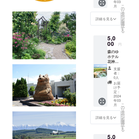
年03
ホテル
好きな3
ターン
こ
月
花神楽
つをお
の
品は東
リ
入浴券
届けし
タ
神楽
ー
（1枚）
ます。
ン
町、東
詳細を見る
を
北海道
※５種類
選
川町、
択
米 東
から選
す
旭川市
る
神楽町
択でき
在住の
5,0
産のお
ます。
方のみ
米（2㎏
00
同一種
支援可
円
×1袋）
類を複
能と
森のゆ
令和5年
数選択
なって
ホテル
産のお
可能。
いま
花神
米をお
※備考欄
す。 ※
楽 入
届けし
に希望
発送時
支援
浴券（2
ます！
する
期に関
者：
枚）
株式会
カップ
0人
しまし
「森の
社柳沼
アイス3
ては混
お届
ゆホテ
の四段
つを記
け予
み具合
ル花神
精米、
定：
入くだ
により
楽」
2024
「ゆめ
さい。
若干の
年03
は、旭
ぴり
例（各1
変動が
こ
月
川空港
か」
の
個の場
ありま
リ
から車
「なな
タ
合）バ
す。 ※
ー
で15
つぼ
ン
ニラ、
詳細を見る
お礼の
を
分、旭
し」
選
イチ
品・配
択
山動物
「ゆき
す
ゴ、
送に関
る
園から
のつ
チョコ
するお
5,0
20分、
や」い
例（同
問い合