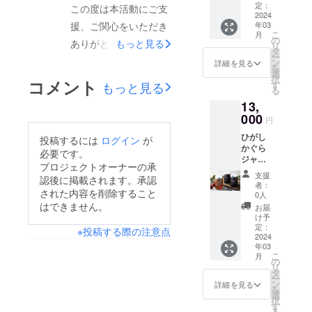
イスな
の間は
酸等)、
にお願
ボール
「ねば
袋） 令
ていま
をお届
定：
さら
げまし
この度は本活動にご支
す。
の基本
代のご
卵黄を
どとよ
広い牧
酸化防
いしま
と混
り」
和5年産
2024
す。
けしま
に、家
た。 付
【なな
のソー
家族に
のせる
く合い
草地
止剤(エ
す。 ※
援、ご関心をいただき
合、タ
年03
「甘
のお米
す。 ※
事の時
け合わ
つぼ
セージ
もご好
だけの
ます。
で、冬
こ
リソル
原材料
月
ピオカ
み」の
をお届
発送時
の
間短
せに
し】 平
です
ありがとうございま
もっと見る
評で
シンプ
【ブ
は大き
リ
ビン酸
及び添
ボール
バラン
けしま
期に関
タ
縮、水
は、東
成１３
が、十
す！
ルな料
ルーベ
な牛舎
ー
Na)、発
加物等
が柔ら
す。掲載しております
スが良
す！ 株
しまし
ン
の節
神楽産
詳細を見る
年デ
数種類
★「北
理。 火
リー】
内で自
を
色剤(硝
の食品
かく
く、冷
式会社
ては混
選
約、特
の甘味
ビュー
のスパ
斗米」
も使わ
リターン品について、
粒が
由に牛
択
酸K、亜
表示は
なった
コメント
めても
柳沼の
み具合
もっと見る
す
に冬場
と食感
北海道
イスを
とは 北
ず、短
しっか
たちが
る
硝酸Na)
お届け
微粉ぬ
おいし
四段精
一部画像に不備があり
により
に冷た
が美味
米のな
調合し
海道東
時間で
り！甘
過ごす
■賞味期
商品の
か層だ
13,
さが長
米「な
若干の
い水で
しいア
かで
て味付
神楽の
ボ
みの強
ことが
訂正しましたことをご
限 製造
ラベル
けを取
持ちし
なつぼ
000
変動が
お米を
スパラ
も、今
けにこ
円
お米屋
リュー
いブ
できる
より1年
に表記
り除い
ます。
し」
ありま
報告いたします。訂正
研がず
や、イ
一番多
だわり
さん
ム満
ルーベ
スタイ
間 ※豚
されま
てくれ
ひがし
比較的
を、使
投稿するには
ログイン
が
す。 ※
に済む
タリア
く作ら
まし
「やぎ
点！ お
リー
ルで、
肉の塩
す。商
しましたリターン品は
て、う
かぐら
あっさ
い切り
お礼の
ことが
産のポ
必要です。
れてい
た。食
ぬま」
好みで
ジャ
ストレ
漬け・
品開封
まみが
ジャム
りとし
に便利
品
無洗米
テトを
以下の8項目にになり
る品種
感も豚
プロジェクトオーナーの承
が、地
白ごま
ム。 王
スなく
熟成の
前には
しっか
（２
た味わ
な５㎏×
（米）
のメ
どう
です。
肉の適
支援
元東神
やごま
道のブ
育てて
認後に掲載されます。承認
都合
必ずお
り残っ
瓶） 東
ます。・3,000円【東
いです
２袋、
・配送
リット
ぞ。 デ
者：
粘りの
度な歯
楽の農
油、お
ルーベ
おり、
上、お
届けの
された内容を削除すること
た無洗
神楽
ので、
計１０
に関す
0人
です。
ミグラ
ある
ごたえ
神楽町、東川町旭川市
家さん
醤油な
リー
飼料や
届けに
リター
米に仕
産、北
おかず
㎏の
はできません。
るお問
【なな
スソー
お届
「国宝
をお楽
と二人
どを垂
ジャム
牧草の
お時間
ン品に
上がり
海道産
の味を
セット
在住の方限定リターン
い合わ
け予
つぼ
スは牛
ロー
しみい
三脚で
らすの
は、パ
種類に
を頂く
貼付さ
ます。
の果実
引き立
をお届
定：
せは、
し】 平
骨・牛
※投稿する際の注意点
ズ」を
ただけ
作っ
もお勧
品】北海道米 東神楽
ンや
もこだ
場合が
れたラ
【無洗
と甜菜
2024
てま
けしま
（（株
成１３
筋と香
交配さ
ます。
た、安
めで
ヨーグ
わって
ありま
ベルや
年03
米につ
糖だけ
す。 弁
す。 ※
）柳
町産のお米（2㎏×1
年デ
味野菜
せたお
【アス
全・安
す。 コ
こ
ルトな
いま
月
す。 ※
注意書
いて】
でつ
当、お
発送時
の
沼：
ビュー
を煮込
米で、
パラ
心でお
ンビー
リ
ど、ど
す。 そ
袋）・5,000円森の
画像は2
きをご
一般的
くっ
寿司な
期に関
タ
0120-
北海道
み、仔
「つ
ソー
いしい
フと卵
ー
んな食
うして
セット
確認く
な白米
た、や
どにも
しまし
ン
016-
詳細を見る
米のな
牛の
ゆ ホテル花神楽入浴
や」
セー
お米で
は無敵
を
べ物に
絞った
分にな
ださ
は精米
さしい
人気が
ては混
選
683）ま
かで
骨・
「粘
ジ】北
す。 ★
のタッ
択
も合い
生乳は
りま
い。 以
券（1枚）【東神楽
されて
甘味が
ありま
み具合
す
でお願
も、今
筋、野
り」
海道産
軽洗米
グ。ト
る