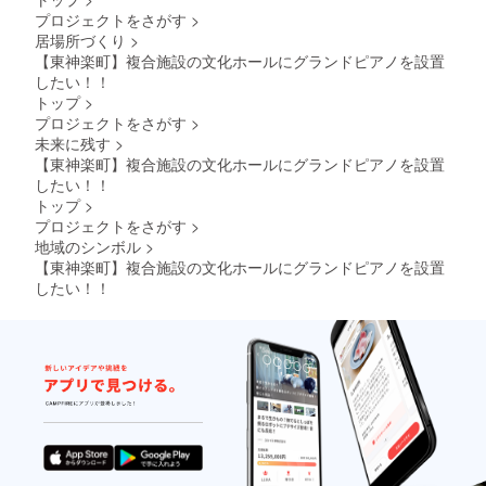
ます。
ことが
するこ
糠を柔
こだわ
は精米
《ペポ
プロジェクトをさがす
>
無洗米
とはほ
らかく
りの四
されて
ナッツ
のメ
とんど
居場所づくり
>
してか
段精米
はいて
の正
リット
ありま
【東神楽町】複合施設の文化ホールにグランドピアノを設置
ら、粒
で食味
も肌ヌ
体》 今
です。
せん。
状のタ
したい！！
の低下
カが
回のア
【なな
ブルー
ピオカ
を抑え
トップ
>
残って
イスの
つぼ
ベリー
ボール
ていま
いるた
中にあ
プロジェクトをさがす
>
し】 平
とよく
と混
す。
め炊飯
る「ペ
成１３
未来に残す
>
似てい
合、タ
する前
ポナッ
年デ
ます
【東神楽町】複合施設の文化ホールにグランドピアノを設置
ピオカ
に洗う
ツ」、
ビュー
が、ブ
したい！！
ボール
必要が
皆様は
北海道
ルーベ
が柔ら
トップ
>
ありま
ご存知
米のな
リーと
かく
すが、
プロジェクトをさがす
>
でしょ
かで
比べる
なった
無洗米
うか？
も、今
地域のシンボル
>
と細長
微粉ぬ
はその
こちら
一番多
く、と
【東神楽町】複合施設の文化ホールにグランドピアノを設置
か層だ
必要が
は「殻
く作ら
ても柔
したい！！
けを取
ありま
のない
れてい
らかい
り除い
せん。
かぼ
る品種
のが特
てくれ
【ゆめ
ちゃの
です。
徴の一
て、う
ぴり
種」の
粘りの
つで
まみが
か】
ことな
ある
す。 ブ
しっか
「ゆ
ので
「国宝
ルーベ
り残っ
め」＋
す。 北
ロー
リーが
た無洗
「ピリ
海道和
ズ」を
まろや
米に仕
カ」 遂
寒町を
交配さ
かな甘
上がり
にたど
中心に
せたお
みと酸
ます。
り着い
生産さ
米で、
味を持
【無洗
た、ほ