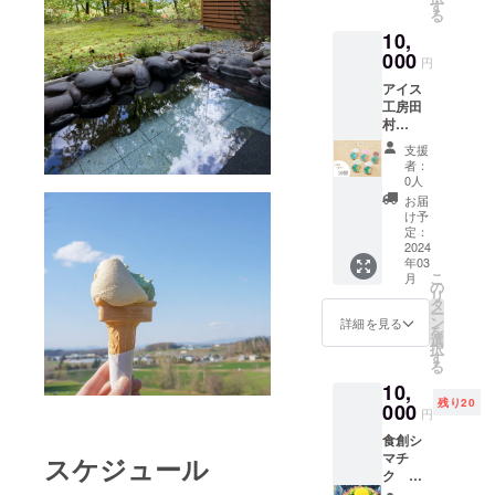
ではな
ソー
部、大
きたい
ありま
す
0120-
「北斗
水を有
れてお
では、
す。 ★
うして
る
め。 美
い品種
セージ
雪山連
と思い
す。 ※
016-
米ゆき
する東
り、
株式会
軽洗米
美味し
味しい
「なつ
10,
〔120g
峰の麓
ます。
お礼の
683）ま
のつ
神楽町
「スト
社サタ
とは、
く精米
と評判
みず
×1/北海
にある
000
《ペポ
品・配
でお願
や」。
は北海
円
ライプ
ケによ
その名
された
のお米
き」。
道〕 豚
東神楽
ナッツ
送に関
いしま
5品種の
道でも
ぺポ」
る三段
の通り
お米に
です。
色、
アイス
肉(北海
町から
の正
するお
す。 以
種もみ
有数の
という
式ミル
軽く洗
ごく少
【なな
形、味
工房田
道産)、
お届け
体》 今
問い合
下、お
を同じ
米どこ
名称の
マス
うだけ
量の水
つぼ
の三拍
村
豚脂肪
する、
回のア
わせ
米各種
水田で
ろで
かぼ
ターを
で良い
を加え
し】 平
子がそ
ファー
(北海道
町が最
イスの
は、JA
類の説
育てる
す。
支援
ちゃ。
導入
お米で
表面の
成13年
ろっ
ム
産)、で
高品質
中にあ
東神楽
明にな
者：
混植栽
【ゆめ
皮がス
し、生
す。1、
糠を柔
デ
た、こ
カップ
んぷ
と公認
る「ペ
（TEL:0
0人
りま
培とい
ぴり
トライ
産者が
2回研が
らかく
ビュー
れまで
アイス
ん、羊
したブ
ポナッ
166-83-
す。 大
お届
う栽培
か】 北
プ模様
丹精込
ずに水
してか
の「な
にない
（5種類
腸、食
ランド
ツ」、
2241）
け予
雪山連
方法
海道の
で、大
めて育
で軽く
ら、粒
なつぼ
生食用
×各2
塩、
の名称
定：
皆様は
にご連
邦の忠
で、稲
最上級
きく、
てたお
洗うだ
状のタ
し」 北
の夏イ
個 計
2024
ビーフ
です。
ご存知
絡くだ
別岳に
が競い
ブラン
種には
米を美
けで炊
ピオカ
海道米
年03
チゴで
10個）
コンソ
澄んだ
でしょ
さい。
発して
合い丈
ド米。
殻がな
味しく
こ
飯でき
ボール
月
の中で
す。さ
アイス
メ、香
水と空
の
うか？
以下、
いる忠
夫に育
首都圏
いのが
精米し
リ
ます。
と混
は今
らに香
工房田
辛料、
気、肥
タ
こちら
お米の
別川
ちま
などで
特徴で
ていま
ー
精米時
合、タ
もっと
りの良
村
砂糖、
沃な大
ン
は「殻
説明に
詳細を見る
は、流
す。子
も大人
す。 栄
す。三
を
にでき
ピオカ
も多く
さも抜
ファー
ブドウ
地から
選
のない
なりま
れが速
育て世
気のお
養も非
段式ミ
択
るだけ
ボール
作られ
群で、
ムの
糖、リ
生産さ
す
かぼ
す。 大
く水質
代のご
米で
常に豊
ルマス
る
熱を加
が柔ら
ている
その香
カップ
ン酸塩
れる農
ちゃの
雪山連
の優良
家族に
す。 食
富で、
ター
えない
かく
品種で
10,
りをそ
アイ
(Na)、
産物
種」の
邦の忠
なこと
もご好
味ラン
アーモ
は、精
こだわ
なった
す。 粘
残り20
のまま
ス、
000
調味料
や、卓
ことな
別岳に
で知ら
円
評で
キング
ンドと
米時に
りの四
微粉ぬ
りのあ
ジャム
「ミル
(アミノ
越した
ので
発して
れてい
す！
「特A」
比較す
空気を
段精米
か層だ
る「国
食創シ
に閉じ
ク」
酸等)、
職人の
す。 北
いる忠
ます。
★「北
の最高
ると鉄
送り込
で食味
けを取
宝ロー
マチ
スケジュール
込めま
「イチ
酸化防
手によ
海道和
別川
そのた
斗米」
評価を
分は2.1
み熱の
の低下
り除い
ズ」を
ク コ
した。
ゴ」
止剤(エ
り作ら
寒町を
は、流
め、忠
とは 北
受けた
倍、亜
発生を
を抑え
てくれ
配合さ
ンビー