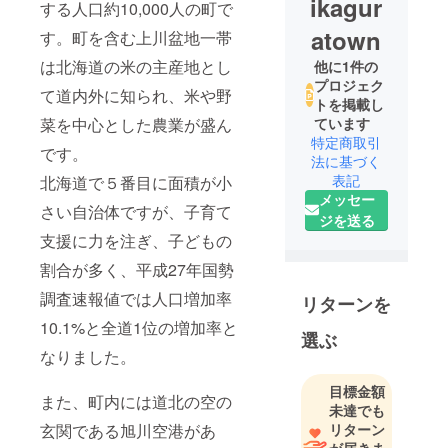
ikagur
する人口約10,000人の町で
atown
す。町を含む上川盆地一帯
は北海道の米の主産地とし
他に1件の
プロジェク
て道内外に知られ、米や野
トを掲載し
菜を中心とした農業が盛ん
ています
特定商取引
です。
法に基づく
表記
北海道で５番目に面積が小
メッセー
さい自治体ですが、子育て
ジを送る
支援に力を注ぎ、子どもの
割合が多く、平成27年国勢
調査速報値では人口増加率
リターンを
10.1%と全道1位の増加率と
選ぶ
なりました。
目標金額
また、町内には道北の空の
未達でも
玄関である旭川空港があ
リターン