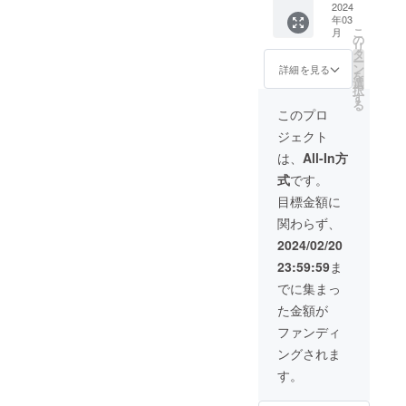
養も非
い。
てたお
用しま
商品の
★軽洗
熱を加
ル花神
2024
しまし
(硝酸
せは、
酸Na)、
別川
常に豊
《素材
米を美
した。
ラベル
米と
年03
えない
楽」
ては混
K、亜硝
（（株
増粘多
は、流
富で、
からこ
味しく
こ
まじ
に表記
月
は、そ
こだわ
は、旭
み具合
の
酸Na)、
）柳
糖類
れが速
アーモ
だわり
精米し
リ
りっけ
されま
の名の
りの四
川空港
により
タ
カラメ
沼：
（原材
く水質
ンドと
を》
ていま
ー
なしの
す。商
通り軽
段精米
から車
若干の
ン
ル色
0120-
詳細を見る
料の一
の優良
比較す
「田村
す。三
を
純粋な
品開封
く洗う
で食味
で15
変動が
選
素、香
016-
部に小
なこと
ると鉄
牧場」
段式ミ
択
「ゆめ
前には
だけで
の低下
分、旭
ありま
す
料 ◆ア
683）ま
麦、
で知ら
分は2.1
では、
ルマス
る
ぴり
必ずお
良いお
を抑え
山動物
す。 ※
スパラ
でお願
このプロ
卵、牛
れてい
倍、亜
おいし
ター
か」を
届けの
米で
ていま
園から
お礼の
ソー
いしま
肉、大
ます。
鉛は2.6
い牛乳
は、精
お楽し
リター
ジェクト
す。1、
す。
20分、
品・配
セージ
す。 以
豆含
そのた
倍にも
づくり
米時に
みくだ
ン品に
2回研が
美瑛の
送に関
〔100g
下、お
は、
All-In方
む） ■
め、忠
なりま
へ取り
空気を
さい。
貼付さ
ずに水
丘から
するお
×2/北海
米の説
内容量
別川の
す。 お
組むた
送り込
○おいし
れたラ
式
です。
で軽く
35分な
問い合
道〕 豚
明にな
100ｇ
豊富な
近くの
め、素
み熱の
い炊き
ベルや
洗うだ
ど、立
わせ
肉(北海
りま
目標金額に
×2 ■賞
水を有
スー
材から
発生を
方○
注意書
けで炊
地に恵
は、JA
道産)、
す。
味期限
する東
パーで
こだ
抑える
「ゆめ
きをご
関わらず、
飯でき
まれた
東神楽
アスパ
【ゆめ
製造よ
神楽町
簡単に
わって
こと
ぴり
確認く
ます。
ホテル
（TEL:0
ラガス
ぴり
2024/02/20
り1年間
は北海
手に入
いま
で、熱
か」
ださ
精米時
です。
166-83-
(東神楽
か】 北
■アレル
道でも
るもの
す。 夏
による
は、粘
い。
23:59:59
ま
にでき
道北の
2241）
産)、で
海道の
ギー 卵
有数の
ではな
の間は
食味変
りが
【なつ
るだけ
観光の
にご連
んぷ
最上級
でに集まっ
乳 小麦
米どこ
く、北
広い牧
化を最
あって
みず
熱を加
拠点と
絡くだ
ん、羊
ブラン
牛肉 大
ろで
海道の
草地
小限に
やわら
き】 東
た金額が
えない
して、
さい。
腸、食
ド米。
豆 ■配
す。
土産品
で、冬
抑えま
かいお
神楽町
こだわ
温泉や
以下、
塩、ブ
首都圏
ファンディ
送区分
【JA美
コー
は大き
す。 そ
米。水
の株式
りの四
観光を
お米の
ドウ
などで
冷凍 ■
味しさ
ナーや
な牛舎
うして
の量
会社
ングされま
段精米
お楽し
説明に
糖、香
も大人
保存方
へのこ
通販な
内で自
美味し
は、お
ホーブ
で食味
みくだ
なりま
辛料、
気のお
す。
法 －
だわ
どで販
由に牛
く精米
米一合
が開発
の低下
さい。
す。 大
ビーフ
米で
18℃以
り】 Ｊ
売され
たちが
された
につ
した日
を抑え
好きな
雪山連
コンソ
す。 食
下で保
Ａ東神