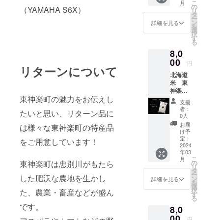
ます。
【アス
由に牛
こ
月
ぎりに
でのア
をお届
す。 弁
㎏×各１
の
例）ゆ
※なつみ
（YAMAHA S6X）
パラ
たちが
リ
もお薦
イスづ
けしま
当、お
袋を
タ
きのつ
ずき…
ソー
過ごす
ー
め。
くりの
す！ Ｊ
寿司な
セット
ン
や、ゆ
詳細を見る
東神楽
セー
ことが
を
【なな
「肝」
Ａひが
どにも
でお届
選
めぴり
で開発
ジ】北
できる
択
つぼ
ともい
しかぐ
人気が
けしま
す
か （同
され
海道産
スタイ
る
し】 北
えま
ら無洗
ありま
す。 ※
じ種類
た、
豚肉に
ルで、
海道米
8,0
す。
米「な
す。
発送時
を複数
「奇跡
JA東神
ストレ
の中で
《本場
なつぼ
00
【ゆき
期に関
選ぶ場
の夏い
円
楽厳選
スなく
は今
リターンについて
の味を
し」の
のつ
しまし
合）ゆ
ちご」
のアス
育てて
もっと
北海道
皆様へ
使い切
や】 柳
ては混
きのつ
といわ
パラガ
おり、
も多く
米 東
お届
りに便
沼人気
み具合
や２袋
れる大
スをス
飼料や
作られ
神楽町
け》 田
利な５
No.1！
により
※発送時
粒で甘
ライス
牧草の
東神楽町の魅力をお伝えし
ている
産のお
村牧場
㎏×１袋
他には
若干の
期に関
い夏イ
支援
して混
種類に
品種で
米（5㎏
のアイ
をお届
ないオ
変動が
しまし
者：
チゴ。
ぜ込み
もこだ
たいと思い、リターン品に
す。 粘
×1袋）
ス・
けしま
リジナ
ありま
0人
ては混
※発送時
まし
わって
りのあ
令和５
ジェ
す。 ※
ルのお
す。 ※
み具合
お届
期に関
は様々な東神楽町の特産品
た。ア
いま
る「国
年産の
ラート
発送時
米。味
お礼の
け予
により
しまし
スパラ
す。 そ
宝ロー
お米を
は、軽
期に関
定：
と粘り
品・配
若干の
をご用意しています！
ては混
ガスの
うして
ズ」を
お届け
2024
い口ど
しまし
の良さ
送に関
変動が
み具合
香りと
絞った
年03
配合さ
しま
け・濃
ては混
が自慢
するお
ありま
により
食感が
こ
生乳は
月
せたお
す！ 株
厚さが
み具合
の
東神楽町は忠別川がもたら
の、当
問い合
す。 ※
若干の
味わえ
リ
高い乳
米で、
式会社
一緒に
により
タ
店のい
わせ
お礼の
変動が
ます。
ー
脂肪分
「つ
柳沼の
した肥沃な農地を生かし
味わう
若干の
ン
ちおし
は、JA
詳細を見る
品・配
ありま
【じゃ
を
としっ
や」
四段精
ことが
変動が
選
です。
東神楽
送に関
す。 ※
がチー
択
かりと
た、農業・畜産などが盛ん
「ねば
米、
でき、
ありま
す
魚粕や
（TEL:0
するお
商品、
ズソー
る
した甘
り」
「ゆめ
牛乳が
す。 ※
鶏糞な
166-83-
問い合
発送に
セー
です。
みがあ
8,0
「甘
ぴり
非常に
お礼の
どを原
2241）
わせ
関する
ジ】北
りま
み」の
か」使
00
生きて
品・配
料とし
にご連
は、
円