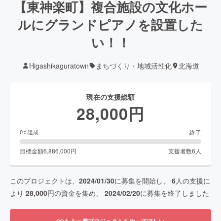
【東神楽町】複合施設の文化ホー
ルにグランドピアノを設置した
い！！
Higashikaguratown
まちづくり・地域活性化
北海道
現在の支援総額
28,000
円
終了
0
%達成
目標金額
6,886,000
円
支援者数
6
人
このプロジェクトは、
2024/01/30
に募集を開始し、
6
人の支援に
より
28,000
円の資金を集め、
2024/02/20
に募集を終了しました
もう一度プロジェクトをやってほしい