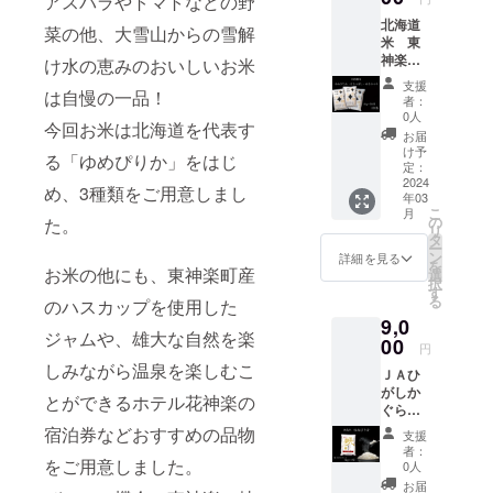
アスパラやトマトなどの野
お問い
海道産
す。 田
バラン
い切り
いま
送に関
た安全
絡くだ
（（株
合わせ
豚肉に
村牧場
北海道
スが良
に便利
す。 レ
するお
な有機
さい。
菜の他、大雪山からの雪解
）柳
は東神
北海道
でのア
米 東
く、冷
な５㎏×
シピを
問い合
肥料を
以下、
沼：
楽大学
産チー
イスづ
神楽町
めても
１袋を
け水の恵みのおいしいお米
開発し
わせ
たっぷ
お米の
0120-
（TEL
ズと角
くりの
産のお
おいし
お届け
ている
は、JA
り使っ
説明に
016-
支援
：050-
切りに
「肝」
米（2㎏
は自慢の一品！
さが長
しま
店主
東神楽
て育て
なりま
者：
683）ま
8885-
した
ともい
×各1
持ちし
す。 ※
は、
（TEL:0
0人
た、体
す。
でお願
9373）
じゃが
今回お米は北海道を代表す
えま
袋 計3
ます。
発送時
ジェ
166-83-
にやさ
【JA美
お届
いしま
にお願
いもを
す。
袋） 令
比較的
期に関
ラート
2241）
け予
しい自
味しさ
す。 以
いしま
る「ゆめぴりか」をはじ
入れて
《本場
和５年
あっさ
しまし
定：
の本
にご連
然派の
へのこ
下、お
す。 ※
仕上げ
の味を
産のお
2024
りとし
ては混
場、イ
絡くだ
「北斗
だわ
め、3種類をご用意しまし
米各種
原材料
まし
皆様へ
年03
米をお
た味わ
み具合
タリア
さい。
米ゆき
り】 Ｊ
類の説
及び添
こ
た。北
月
お届
届けし
いです
により
の
料理の
以下、
た。
のつ
Ａ東神
明にな
加物等
リ
海道を
け》 田
ます！
ので、
若干の
タ
店で腕
お米の
や」。
楽の精
りま
の食品
ー
味わえ
村牧場
株式会
おかず
変動が
ン
を磨き
説明に
詳細を見る
5品種の
米施設
す。
表示は
を
るソー
のアイ
社柳沼
お米の他にも、東神楽町産
の味を
ありま
選
続けて
なりま
種もみ
『ライ
【ゆめ
お届け
択
セージ
ス・
の四段
引き立
す。 ※
す
きまし
す。 大
を同じ
スファ
ぴり
商品の
る
です。
ジェ
のハスカップを使用した
精米、
てま
お礼の
た。 牛
雪山連
水田で
クト
か】 北
ラベル
■内容
ラート
9,0
「ゆめ
す。弁
品・配
乳の風
邦の忠
育てる
リー』
海道の
に表記
ジャムや、雄大な自然を楽
量/原産
は、軽
ぴり
00
当、お
送に関
味が生
別岳に
混植栽
では、
円
最上級
されま
地/原材
い口ど
か」
寿司な
するお
きたア
発して
培とい
株式会
ブラン
しみながら温泉を楽しむこ
す。商
料・成
け・濃
ＪＡひ
「なな
どにも
問い合
イスを
いる忠
う栽培
社サタ
ド米。
品開封
分 ◆北
厚さが
がしか
つぼ
人気が
わせ
是非皆
別川
とができるホテル花神楽の
方法
ケによ
首都圏
前には
海道産
一緒に
ぐら
し」
ありま
は、
様にも
は、流
で、稲
る三段
などで
必ずお
豚バラ
味わう
無洗
「ゆき
す。
（（株
宿泊券などおすすめの品物
お試し
れが速
が競い
式ミル
支援
も大人
届けの
ベーコ
ことが
米 ゆ
のつ
【ゆき
）柳
いただ
く水質
者：
合い丈
マス
気のお
リター
ン
でき、
めぴり
をご用意しました。
や」の3
のつ
沼：
0人
きたい
の優良
夫に育
ターを
米で
ン品に
〔200g
牛乳が
か（５
種類
や】 柳
0120-
と思い
なこと
お届
ちま
導入
す。 食