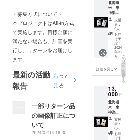
かな甘
リター
チーズ
の夏い
空気を
です。
★軽洗
北海道
いるた
ンジ
を」と
料と
肥料を
ある深
みと酸
ン品に
ソー
ちご」
送り込
【なな
米と
米 東
め炊飯
アップ
いう北
し、丁
たっぷ
くまろ
味を持
貼付さ
セージ
といわ
み熱の
つぼ
は、そ
神楽町
＜募集方式について＞
する前
で簡単
海道民
寧に塩
り使っ
やかな
つこと
れたラ
〔120g
れる大
発生を
し】 平
の名の
産のお
に洗う
にお召
の
漬け・
て育て
旨み、
に対
ベルや
支援
×1/北海
粒で甘
抑える
成13年
本プロジェクトはAll-in方式
通り軽
米 ゆ
必要が
し上が
「夢」
熟成し
た、体
粗挽の
者：
し、ハ
注意書
道〕 豚
い夏イ
こと
デ
く洗う
きのつ
ありま
りいた
に、ア
て桜の
0人
にやさ
お肉の
スカッ
きをご
肉(北海
チゴ。
で実施します。目標金額に
で、熱
ビュー
だけで
や10㎏
すが、
だけま
イヌ語
スモー
しい自
食感を
お届
プは皮
確認く
道産)、
※発送時
による
の「な
良いお
（5㎏×2
無洗米
す。 ホ
で美し
クチッ
け予
然派の
ご堪能
が非常
ださ
満たない場合も、計画を実
じゃが
期に関
食味変
なつぼ
米で
袋） 令
はその
テルや
定：
いを意
プで燻
「北斗
くださ
に薄く
い。
いも、
しまし
化を最
し」 北
す。1、
和5年産
2024
必要が
レスト
味する
して仕
行し、リターンをお届けし
米ゆき
い。 ≪
水分含
《素材
チー
ては混
小限に
海道米
年03
2回研が
のお米
ありま
ランに
「ピリ
上げま
のつ
人気上
有量が
からこ
ズ、で
み具合
こ
抑えま
月
の中で
ずに水
をお届
せん。
も卸し
ます。
の
カ」を
した。
や」。
昇中の
多いた
だわり
んぷ
により
リ
す。 そ
は今
で軽く
けしま
米を洗
てい
タ
合わせ
豚肉の
5品種の
コン
め、食
を》
ん、羊
若干の
ー
うして
もっと
洗うだ
す！ 株
わずに
る、プ
ン
て名付
旨みと
詳細を見る
種もみ
ビーフ
べた瞬
「田村
腸、粉
変動が
を
美味し
最新の活動
も多く
けで炊
式会社
炊飯す
ロの味
選
もっと
けられ
桜のス
を同じ
丼≫ 最
間に甘
牧場」
末状大
ありま
択
く精米
作られ
飯でき
柳沼の
ること
付けの
す
まし
モーク
水田で
近SNS
みより
では、
豆たん
す。 ※
る
された
ている
ます。
四段精
報告
で水と
ハン
見る
た。日
の香り
育てる
で流行
も鮮烈
おいし
白、ワ
商品、
お米に
品種で
13,
精米時
米「ゆ
一緒に
バー
本を代
をお楽
混植栽
してい
な酸味
い牛乳
イン、
発送に
ごく少
す。 粘
にでき
きのつ
000
一部流
グ。柔
表する
しみく
培とい
るコン
円
が口
づくり
香辛
関する
量の水
りのあ
るだけ
や」
出して
らかさ
お米に
ださ
う栽培
ビーフ
いっぱ
へ取り
料、食
お問い
を加え
る「国
北海道
熱を加
を、使
いたビ
を保ち
しよう
い。
一部リターン品
方法
丼。 あ
いに広
組むた
塩、ぶ
合わせ
表面の
宝ロー
米 東
えない
い切り
タミン
つつ、
と、北
【チュ
で、稲
つあつ
がりま
め、素
どう
は東神
糠を柔
ズ」を
神楽町
こだわ
に便利
B1やナ
じっく
の画像訂正につ
海道民
ーリン
が競い
の白い
す。そ
材から
糖、リ
楽大学
らかく
配合さ
産のお
りの四
な５㎏×
イアシ
り煮込
みんな
ガー
合い丈
ご飯に
支援
の為、
こだ
ン酸塩
（TEL
してか
せたお
米 な
段精米
２袋、
いて
ンの流
んでも
の想い
ソー
者：
夫に育
コン
甘みの
わって
(Na)、
：050-
ら、粒
米で、
なつぼ
で食味
計１０
出が抑
崩れな
0人
が込め
セー
ちま
ビーフ
強いバ
いま
調味料
8885-
状のタ
2024/02/14 16:35
「つ
し10㎏
の低下
㎏の
えられ
いよう
られて
ジ】豚
お届
す。子
と刻み
ニラア
す。 夏
(アミノ
9373）
ピオカ
や」
（5㎏×2
を抑え
セット
ます。
に仕上
け予
いま
肉のみ
育て世
ネギと