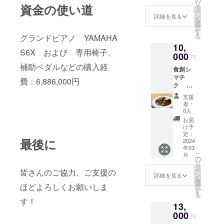
くなく
発送に
塩、ブ
・三升
分は2.1
『ライ
評価を
リ
2回研が
斗米」
ボール
資金の使い道
必要が
海道産
寿司な
ぎゅっ
タ
生のま
関する
ドウ
漬 ・ひ
倍、亜
スファ
受けた
ー
ずに水
とは 北
が柔ら
ありま
にこだ
どにも
と
ン
ま流通
お問い
詳細を見る
糖、香
がしか
鉛は2.6
クト
食味の
を
で軽く
海道東
かく
せん。
わり、
人気が
100g。
選
するこ
合わせ
辛料、
ぐら
倍にも
リー』
良さが
択
洗うだ
神楽の
なった
【ゆめ
ベーコ
ありま
こちら
す
とはほ
は東神
ビーフ
ジャム
なりま
では、
魅力。
る
けで炊
お米屋
グランドピアノ YAMAHA
微粉ぬ
ぴり
ンも
す。
を2パッ
とんど
楽大学
コンソ
※ひがし
す。 お
株式会
炊き上
飯でき
さん
か層だ
10,
か】
ソー
【ゆき
クお届
ありま
（TEL
メ、リ
かぐら
近くの
社サタ
S6X および 専用椅子、
がりは
ます。
「やぎ
けを取
「ゆ
セージ
000
のつ
けしま
せん。
：050-
ン酸塩
ジャム
円
スー
ケによ
柔らか
精米時
ぬま」
り除い
め」＋
も丁寧
や】 柳
す。 お
ブルー
8885-
(Na)、
は、な
補助ペダルなどの購入経
パーで
る三段
さ、つ
にでき
が、地
てくれ
食創シ
「ピリ
に作り
沼人気
肉は手
ベリー
9373）
調味料
つみず
簡単に
式ミル
やとも
るだけ
元東神
て、う
マチ
カ」 遂
まし
No.1！
作業で
費：6,886,000円
とよく
にお願
(アミノ
き
手に入
マス
に抜群
熱を加
楽の農
まみが
ク 煮
にたど
た。 北
他には
ほぐす
似てい
いしま
酸等)、
（苺）
るもの
ターを
で、甘
えない
家さん
しっか
込みハ
り着い
海道の
ないオ
こと
ます
す。 ※
酸化防
、ハス
支援
ではな
導入
みが強
こだわ
と二人
り残っ
ンバー
た、ほ
美味し
リジナ
で、繊
が、ブ
原材料
者：
止剤(エ
カッ
く、北
し、生
いのも
りの四
三脚で
た無洗
グ（5個
ど良い
さを存
ルのお
維を潰
0人
ルーベ
及び添
リソル
プ、ブ
海道の
産者が
特徴で
段精米
作っ
米に仕
入り、1
粘りと
分に味
米。味
さず食
リーと
加物等
お届
ビン酸
ルーベ
土産品
丹精込
す。 冷
で食味
た、安
上がり
セッ
甘み。
わって
と粘り
感も残
け予
比べる
の食品
Na)、香
リーの3
コー
めて育
めても
の低下
全・安
ます。
ト）
そし
頂けれ
定：
の良さ
しなが
と細長
表示は
辛料抽
種類か
ナーや
てたお
硬くな
最後に
を抑え
心でお
【無洗
【レン
2024
て、炊
ばと思
が自慢
ら、柔
く、と
お届け
出物、
らお選
通販な
米を美
らない
ていま
いしい
年03
米につ
ジで簡
きあが
いま
の、当
らかく
ても柔
商品の
発色剤
びくだ
どで販
味しく
こ
ため、
月
す。
お米で
いて】
単調
りの美
す。
の
店のい
食べる
らかい
ラベル
(硝酸
さい。
売され
精米し
リ
お弁当
す。 精
一般的
理！本
しさ。
【北海
タ
ちおし
ことが
のが特
に表記
K、亜硝
※なつみ
ている
ていま
ー
皆さんのご協力、ご支援の
やおに
米した
な白米
格
その優
道産豚
ン
です。
出来ま
詳細を見る
徴の一
されま
酸Na)、
ずき…
ことが
す。三
を
ぎりに
ての美
は精米
派！】
れた品
バラ
選
魚粕や
す。
つで
す。商
カラメ
東神楽
ほどよろしくお願いしま
多いで
段式ミ
択
もお薦
味しい
されて
本格的
質か
ベーコ
す
鶏糞な
あっさ
す。 ブ
品開封
ル色
で開発
す。
ルマス
る
め。 美
お米を
はいて
な煮込
ら、
ン】北
どを原
りとし
す！
ルーベ
前には
素、香
され
ター
味しい
お届け
13,
も肌ヌ
みハン
「日本
海道産
料とし
た和牛
リーが
必ずお
料 ◆
た、
は、精
と評判
いたし
カが
バーグ
000
一おい
豚バラ
た安全
の脂と
まろや
届けの
円
じゃが
「奇跡
米時に
のお米
ます。
残って
を、レ
しい米
肉を原
な有機
コクの