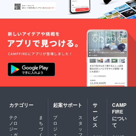
れてお
「つ
つこと
米につ
ど良い
り、
や」
に対
いて】
粘りと
「スト
「粘
し、ハ
一般的
甘み。
ライプ
り」
スカッ
な白米
そし
ぺポ」
「甘
プは皮
は精米
て、炊
という
み」の
が非常
されて
きあが
名称の
バラン
に薄く
はいて
りの美
かぼ
スが抜
水分含
も肌ヌ
しさ。
ちゃ。
群。 冷
有量が
カが
その優
皮がス
めても
多いた
残って
れた品
トライ
おいし
め、食
いるた
質か
プ模様
さが長
べた瞬
め炊飯
ら、
で、大
持ち
間に甘
する前
「日本
きく、
し、弁
みより
に洗う
一おい
種には
当、お
も鮮烈
必要が
しい米
殻がな
寿司な
な酸味
ありま
を」と
いのが
どにも
が口
すが、
いう北
特徴で
人気が
いっぱ
無洗米
海道民
す。 栄
ありま
いに広
はその
の
養も非
す。
がりま
必要が
「夢」
常に豊
【品種
す。そ
ありま
に、ア
富で、
の特
の為、
カテゴリー
起案サポート
サ
CAMP
せん。
イヌ語
アーモ
徴】 外
甘みの
米を洗
ー
FIRE
で美し
ンドと
観：粒
強いバ
わずに
いを意
比較す
テク
ま
プ
ス
形が崩
ビ
につい
ニラア
炊飯す
味する
ると鉄
れにく
ノロ
ち
ロ
タ
イスな
ス
て
ること
「ピリ
分は2.1
く、つ
どとよ
ジー
づ
ジ
ッ
で水と
カ」を
倍、亜
やもよ
く合い
・ガ
く
ェ
フ
一緒に
合わせ