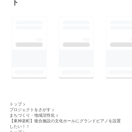
ト
いま
わずに
本では
す。三
色剤(硝
ての美
状のタ
す。 レ
炊飯す
北海道
段式ミ
酸K、亜
味しい
ピオカ
シピを
ること
が生産
ルマス
硝酸Na)
お米を
ボール
開発し
で水と
のほと
ター
■賞味期
お届け
と混
ている
一緒に
んどを
は、精
限 製造
いたし
合、タ
店主
一部流
占める
米時に
より1年
ます。
ピオカ
は、
出して
ハス
空気を
間 ※豚
★軽洗
ボール
ジェ
いたビ
カッ
送り込
肉の塩
米と
が柔ら
ラート
タミン
プ。
み熱の
漬け・
は、そ
かく
の本
B1やナ
ジャム
発生を
熟成の
の名の
なった
場、イ
イアシ
には東
抑える
都合
通り軽
微粉ぬ
タリア
ンの流
神楽町
こと
上、お
く洗う
か層だ
料理の
出が抑
産を使
で、熱
届けに
だけで
けを取
店で腕
えられ
用して
による
お時間
良いお
り除い
を磨き
ます。
いま
食味変
を頂く
米で
てくれ
続けて
さら
す。 実
化を最
場合が
す。1、
て、う
きまし
に、家
がとて
小限に
ありま
2回研が
まみが
た。 牛
事の時
も柔ら
抑えま
す。
ずに水
しっか
乳の風
間短
かく、
す。 そ
で軽く
り残っ
味が生
縮、水
収穫も
うして
洗うだ
た無洗
きたア
の節
手間が
美味し
けで炊
米に仕
イスを
約、特
かかる
く精米
飯でき
上がり
トップ
>
是非皆
に冬場
ことか
された
ます。
ます。
様にも
に冷た
プロジェクトをさがす
>
ら生産
お米に
精米時
【無洗
お試し
い水で
量も多
まちづくり・地域活性化
>
ごく少
にでき
米につ
いただ
お米を
くなく
【東神楽町】複合施設の文化ホールにグランドピアノを設置
量の水
るだけ
いて】
きたい
研がず
生のま
を加え
したい！！
熱を加
一般的
と思い
に済む
ま流通
表面の
えない
な白米
トップ
>