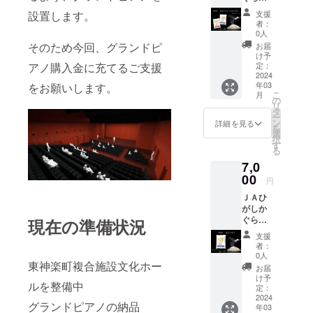
ます。
ーリン
確認く
米で
過ごす
ズ」を
無洗
のつ
ジャム
ガー
設置します。
ださ
支援
す。 食
ことが
配合さ
米 ゆ
や」い
は「な
ソー
者：
い。
味ラン
できる
せたお
めぴり
ずれか
つみず
0人
セー
《素材
キング
スタイ
米で、
か、な
のブラ
き
そのため今回、グランドピ
ジ】豚
お届
からこ
「特A」
ルで、
「つ
なつぼ
ンドの
（苺）
け予
肉のみ
だわり
の最高
ストレ
や」
し 食
アノ購入金に充てるご支援
お米、
定：
」「ハ
の基本
を》
評価を
スなく
「ねば
べ比べ
2024
使い切
スカッ
のソー
「田村
受けた
育てて
年03
をお願いします。
り」
セット
りに便
プ」
セージ
牧場」
こ
食味の
月
おり、
「甘
（2㎏×
利な２
の
「ブ
です
では、
リ
良さが
飼料や
み」の
各1袋）
㎏×２袋
タ
ルーベ
が、十
おいし
ー
魅力。
牧草の
バラン
令和5年
をお届
ン
リー」
詳細を見る
数種類
い牛乳
を
炊き上
種類に
スが良
産のお
けしま
選
の3種類
のスパ
づくり
択
がりは
もこだ
く、冷
米をお
す。 ※3
す
からお
イスを
へ取り
る
柔らか
わって
めても
届けし
種類か
選びく
調合し
組むた
さ、つ
いま
7,0
おいし
ます！
ら選択
ださ
て味付
め、素
やとも
す。 そ
さが長
ＪＡひ
00
できま
い。 ※
けにこ
円
材から
に抜群
うして
持ちし
がしか
す。同
なつみ
だわり
こだ
で、甘
絞った
ＪＡひ
ます。
ぐら無
一種類
ずきは
まし
わって
みが強
生乳は
がしか
比較的
洗米
を複数
360g、
た。食
いま
いのも
高い乳
ぐら
あっさ
「ゆめ
現在の準備状況
選択可
ハス
感も豚
す。 夏
特徴で
脂肪分
無洗
りとし
ぴり
能。 ※
カッ
肉の適
支援
の間は
す。 冷
としっ
米 な
た味わ
か」
備考欄
プ・ブ
者：
度な歯
広い牧
めても
かりと
なつぼ
いです
「なな
に希望
0人
ルーベ
ごたえ
草地
硬くな
した甘
し（５
東神楽町複合施設文化ホー
ので、
つぼ
する種
リーは
お届
をお楽
で、冬
らない
みがあ
㎏×1
おかず
し」の
類２つ
け予
400gの
しみい
は大き
ルを整備中
ため、
りま
袋） 令
の味を
使い切
定：
を記入
内容量
ただけ
な牛舎
お弁当
す。 田
和5年産
2024
引き立
りに便
くださ
になり
ます。
内で自
グランドピアノの納品
やおに
年03
村牧場
のお米
てま
利な２
い。