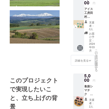
美瑛の
00
ずれか
じ種類
わせ
円
丘から
のブラ
を複数
は、
アイス
35分な
ンドの
選ぶ場
（（株
工房田
ど、立
お米、
合）バ
）柳
村
地に恵
使い切
ニラ2
沼：
ファー
まれた
りに便
個、ペ
0120-
支援
ム
ホテル
利な2㎏
ポナッ
者：
016-
カップ
です。
×1袋、
0人
ツ1個 ※
683）ま
アイス
道北の
森の
発送時
お届
でお願
（5個）
観光の
ゆ ホ
け予
期に関
いしま
アイス
拠点と
定：
テル花
しまし
す。 以
工房田
2024
して、
神楽の
ては混
下、お
年03
村
温泉や
入浴券1
み具合
米各種
こ
月
ファー
観光を
の
枚を
により
類の説
リ
ムの
お楽し
タ
セット
若干の
明にな
ー
カップ
みくだ
ン
でお届
詳細を見る
変動が
りま
を
アイ
さい。
選
けしま
ありま
す。
択
ス、
好きな
す
す。 ※
す。 ※
【ゆめ
る
「ミル
だけ温
お米は3
商品、
ぴり
5,0
ク」
泉を満
種類か
発送に
か】 北
このプロジェクト
「イチ
00
喫しよ
ら選択
関する
円
海道の
ゴ」
う! 露天
できま
お問い
最上級
食創シ
「チョ
で実現したいこ
ぶろや
す。 ※
合わせ
ブラン
マチ
コ」
広々と
こちら
は東神
ド米。
ク 北
「ペポ
した温
は東神
と、立ち上げの背
楽大学
首都圏
海道産
ナッ
泉で、
楽町、
（TEL
支援
などで
豚ベー
ツ」
舞い散
東川
者：
：050-
も大人
景
コンと3
「バニ
る雪を
2人
町、旭
8885-
気のお