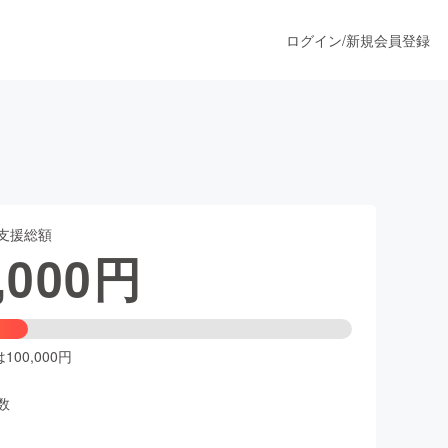
ログイン
/
新規会員登録
うすぐ公開されます
支援総額
プロダクト
,000
円
ファッション
スポーツ
00,000円
数
ア
ソーシャルグッド
人