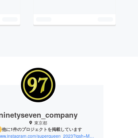
ninetyseven_company
東京都
他に1件のプロジェクトを掲載しています
https://www.instagram.com/superqueen_2023?igsh=MmdqanNlMnY1dnZh&utm_source=qr