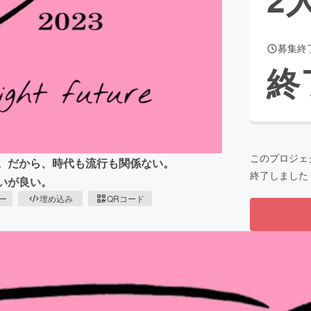
募集終
CAMPFIRE for Social Good
CAMPFIRE Creation
終
CAMPFIREふるさと納税
machi-ya
コミュニティ
このプロジェ
ル。だから、時代も流行も関係ない。
終了しました
らいが良い。
ピー
埋め込み
QRコード