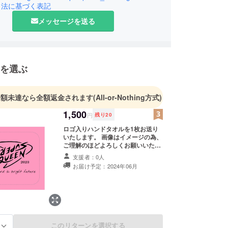
引法に基づく表記
メッセージを送る
を選ぶ
金額未達なら全額返金されます
(All-or-Nothing方式)
1,500
円
残り
20
ロゴ入りハンドタオルを1枚お送り
いたします。 画像はイメージの為、
ご理解のほどよろしくお願いいたし
ます。 サイズ 20cm×20cm 素材 綿
支援者：0人
100%
お届け予定：2024年06月
このリターンを選択する
る