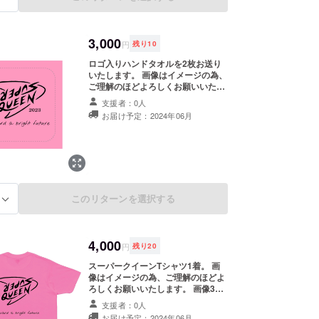
3,000
円
残り
10
ロゴ入りハンドタオルを2枚お送り
いたします。 画像はイメージの為、
ご理解のほどよろしくお願いいたし
ます。 サイズ 20cm×20cm 素材 綿
支援者：0人
100%
お届け予定：2024年06月
このリターンを選択する
る
4,000
円
残り
20
スーパークイーンTシャツ1着。 画
像はイメージの為、ご理解のほどよ
ろしくお願いいたします。 画像3は
左袖になります。 カラーはピンクの
支援者：0人
み。 サイズはオプションから
お届け予定：2024年06月