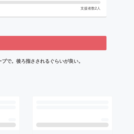
支援者数
2
人
、チープで。後ろ指さされるぐらいが良い。