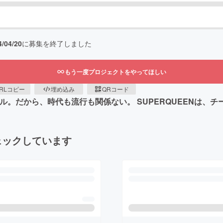
4/04/20
に募集を終了しました
もう一度プロジェクトをやってほしい
RLコピー
埋め込み
QRコード
イル。だから、時代も流行も関係ない。 SUPERQUEENは
ェックしています