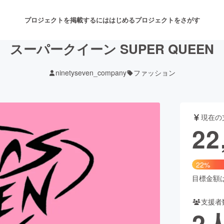
プロジェクトを掲載するには
はじめる
プロジェクトをさがす
スーパークイーン SUPER QUEEN
ninetyseven_company
ファッション
注目のリターン
注目の新着プロジェクト
募集終了が近いプロジェクト
も
現在の
音楽
舞台・パフォーマンス
22
ゲーム・サービス開発
フード・飲食店
22%
書籍・雑誌出版
アニメ・漫画
目標金額は1
支援者
チャレンジ
ビューティー・ヘルスケ
2