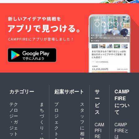
カテゴリー
起案サポート
サ
CAMP
ー
FIRE
テク
ま
プ
ス
ビ
につい
ノロ
ち
ロ
タ
ス
て
ジー
づ
ジ
ッ
・ガ
く
ェ
フ
CAM
CAMP
ジェ
り
ク
に
PFI
FIREと
ット
・
ト
相
RE
は