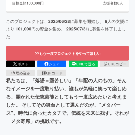
目標金額
100,000
円
支援者数
6
人
このプロジェクトは、
2025/06/28
に募集を開始し、
6
人の支援に
より
101,000
円の資金を集め、
2025/07/31
に募集を終了しまし
た
もう一度プロジェクトをやってほしい
ポスト
シェア
LINEで送る
URLコピー
埋め込み
QRコード
私たちは、「落語＝堅苦しい」「年配の人のもの」そん
なイメージを一度取り払い、誰もが気軽に笑って楽しめ
る、開かれた伝統芸能としてもう一度広めたいと考えま
した。 そしてその舞台として選んだのが、“メタバー
ス”。時代に合ったカタチで、伝統を未来に残す。それが
「メタ寄席」の挑戦です。