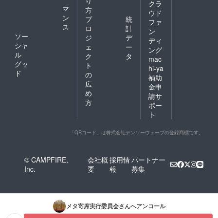
り
クラ
マ
方
ウド
ン
プ
統
ファ
ス
ロ
計
ン
ソー
ジ
デ
ディ
シャ
ェ
ー
ング
ル
ク
タ
mac
グッ
ト
hi-ya
ド
の
補助
広
金申
め
請サ
方
ポー
ト
「QRコード」は株式会社デンソーウェーブの登録商標です。
© CAMPFIRE,
会社概
採用情
パートナー
Inc.
要
報
募集
メタ寄席実行委員会
さんへアンコール