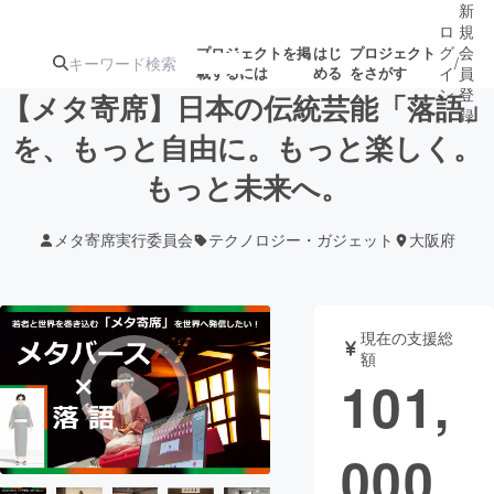
新
ロ
規
グ
会
プロジェクトを掲
はじ
プロジェクト
/
載するには
める
をさがす
イ
員
ン
登
【メタ寄席】日本の伝統芸能「落語」
録
を、もっと自由に。もっと楽しく。
もっと未来へ。
人気のプロ
注目のリ
注目の新着プロ
募集終了が近いプ
もうすぐ公開
ジェクト
ターン
ジェクト
ロジェクト
されます
メタ寄席実行委員会
テクノロジー・ガジェット
大阪府
アート・写真
音楽
現在の支援総
テクノロジー・ガジェット
ゲーム・サ
額
101,
映像・映画
書籍・雑誌
000
ビジネス・起業
チャレンジ