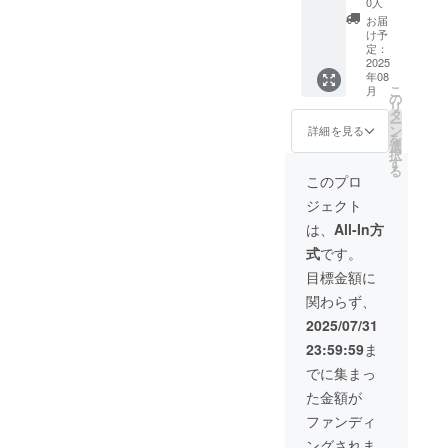
字数に
お入れ
0人
をデー
よって
しま
お届
タでお
小さく
す。
け予
送りい
なる場
定：
たしま
2025
合がご
年08
す。 プ
ざいま
こ
月
ロジェ
す。 記
の
リ
クト終
載不可
タ
ー
了後、
能な場
ン
詳細を見る
を
デザイ
合はご
選
択
ンデー
相談の
す
る
タを
上支援
このプロ
メール
者のお
ジェクト
にてお
名前を
送りい
お入れ
は、
All-In方
たしま
しま
式
です。
す。
す。 備
（容量
考欄
目標金額に
が大き
に、掲
関わらず、
いので
載する
クラウ
お名
2025/07/31
ドサー
前、会
23:59:59
ま
ビスを
社名な
使いそ
ど記載
でに集まっ
のダウ
くださ
た金額が
ンロー
い。
ドURL
ファンディ
をメー
ングされま
ルで送