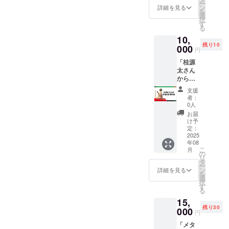
ー
予定
ン
詳細を見る
を
（詳細
選
択
決まり
す
る
ました
10,
らメー
残り10
ルにて
000
円
お知ら
「桂源
せいた
太さん
しま
からの
す） プ
お礼の
ロジェ
支援
直筆色
クト終
者：
紙」限
了後オ
0人
定10名
ンライ
お届
様
ン交流
け予
会に参
定：
2025
加する
年08
ＵＲＬ
こ
月
をメー
の
リ
ルでお
タ
ー
送りい
ン
詳細を見る
を
たしま
選
択
す。 ク
す
る
リック
15,
してご
残り30
000
参加お
円
願いい
「メタ
たしま