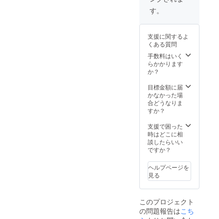
る形に
す。
なりま
す） ア
バター
支援に関するよ
データ
くある質問
の形式
は、.vr
手数料はいく
m形式
らかかります
という
か？
拡張子
になり
目標金額に届
ます
かなかった場
※VRCh
合どうなりま
atでの
すか？
使用な
らば
支援で困った
Unityア
時はどこに相
バター
談したらいい
のプロ
ですか？
ジェク
トを渡
ヘルプページを
すこと
見る
もでき
ます。
このプロジェクト
の問題報告は
こち