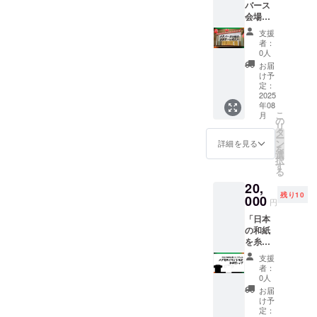
バース
す。
会場の
ポス
支援
ターに
者：
名入
0人
れ」
お届
2026年
け予
12月末
定：
まで掲
2025
年08
載 30社
こ
月
限定 備
の
リ
考欄
タ
ー
に、記
ン
詳細を見る
を
入する
選
択
お名
す
る
前、会
20,
社名な
残り10
ど記載
000
円
くださ
「日本
い。 注
の和紙
意：個
を糸に
人名、
して制
サーク
支援
作した
ル名、
者：
スタッ
企業
0人
フ用和
名、な
お届
紙Tシャ
ど公序
け予
ツ（非
良俗に
定：