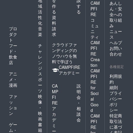
地
を
談
CAM
あんし
域
作
す
PFI
ん・安
活
る
る
RE
全への
性
資
コ
取り組
化
料
ミュ
み
プロ
音
請
ニ
ニュー
ダク
楽
求
ティ
ス
ト
CAM
ヘルプ
クラウドファ
フー
チ
PFI
お問い
ンディングの
ド・
ャ
RE
合わせ
ノウハウを無
飲食
レ
Crea
料で学ぼう
店
ン
tion
各種規定
CAMPFIRE
ジ
CAM
アカデミー
アニ
ス
利用規
PFI
メ・
ポ
約
RE
漫画
ー
CA
説
細則
for
ツ
MP
明
プライ
Soci
ファ
映
FI
会
バシー
al
ッ
像
RE
・
ポリ
Goo
ショ
・
ア
相
シー
d
ン
映
カ
談
特定商
CAM
画
デ
会
取引法
PFI
ゲー
書
ミ
に基づ
RE
ム・
籍
ー
く表記
for