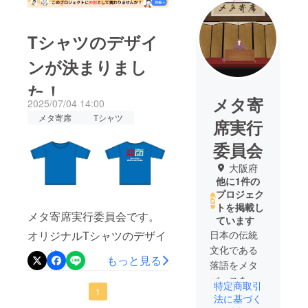
Tシャツのデザイ
ンが決まりまし
た！
メタ寄
2025/07/04 14:00
メタ寄席
Tシャツ
席実行
委員会
大阪府
他に1件の
プロジェク
トを掲載し
メタ寄席実行委員会です。
ています
オリジナルTシャツのデザイ
日本の伝統
文化である
ンが決まりました。このT
もっと見る
落語をメタ
シャツは日本伝統の素材
バースを
特定商取引
「備前和紙」で作られてい
1
使って広め
法に基づく