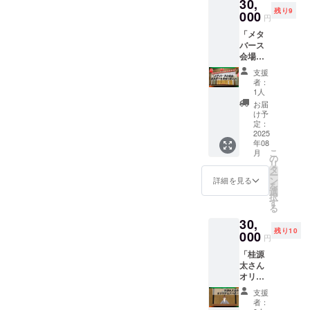
30,
い。 注
残り9
意：個
000
円
人名、
「メタ
サーク
バース
ル名、
会場の
企業
提灯と
名、な
支援
ポス
ど公序
者：
ター両
良俗に
1人
方に名
反しな
お届
入れ」
いもの
け予
2026年
であれ
定：
12月末
2025
ば可
年08
まで掲
能。 文
こ
月
載 注
字数に
の
リ
意：個
よって
タ
ー
人名、
小さく
ン
詳細を見る
を
サーク
なる場
選
択
ル名、
合がご
す
る
企業
ざいま
30,
名、な
す。 記
残り10
ど公序
000
載不可
円
良俗に
能な場
「桂源
反しな
合はご
太さん
いもの
相談の
オリジ
であれ
上支援
ナルア
ば可
者のお
支援
バ
能。 文
名前を
者：
ター」