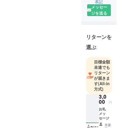
る活動をし
表記
ます。和紙を80％という高
メッセー
ています。
混率で糸にし、奈良の老舗
ジを送る
工場で丁寧にTシャツに仕立
「落語文化
てました。その着心地は、
を世界に発
信する」と
「通気性が良すぎて、寒い
リターンを
いうテーマ
くらい」。夏でも涼しく、
で、VR
選ぶ
肌がサラッと快適に保たれ
チャットな
る、まったく新しい肌着体
どの仮想空
目標金額
間を活用し
験をお届けします。ぜひこ
未達でも
て落語を届
リターン
の機会にご支援宜しくお願
けるプロ
が届きま
いいたします。メタ寄席実
ジェクトに
す
(All-in
方式)
取り組んで
行委員会https://camp-
います。
3,0
fire.jp/projects/727089/
00
円
お礼
メッ
セージ
支援