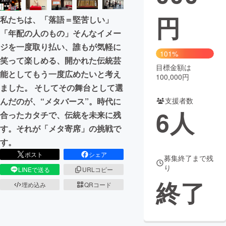
円
私たちは、「落語＝堅苦しい」
まちづくり・地域活性化
「年配の人のもの」そんなイメー
ジを一度取り払い、誰もが気軽に
CAMPFIRE for Social Good
CAMPFIRE Creation
101%
笑って楽しめる、開かれた伝統芸
CAMPFIREふるさと納税
machi-ya
コミュニティ
目標金額は
能としてもう一度広めたいと考え
100,000円
ました。 そしてその舞台として選
んだのが、“メタバース”。時代に
支援者数
6
人
合ったカタチで、伝統を未来に残
す。それが「メタ寄席」の挑戦で
す。
ポスト
シェア
募集終了まで残
り
LINEで送る
URLコピー
終了
埋め込み
QRコード