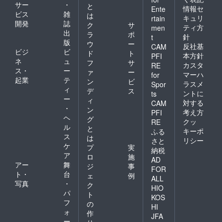
サー
・
と
情報セ
Ente
ビス
雑
は
キュリ
rtain
開発
誌
ク
サ
ティ方
men
出
ラ
ポ
針
t
版
ウ
ー
反社基
CAM
ビジ
ビ
ド
ト
本方針
PFI
ネ
ュ
フ
サ
カスタ
RE
ス・
ー
ァ
ー
マーハ
for
起業
テ
ン
ビ
ラスメ
Spor
ィ
デ
ス
ントに
ts
ー
ィ
対する
CAM
・
ン
考え方
PFI
ヘ
グ
クッ
RE
ル
と
キーポ
ふる
ス
は
リシー
さと
ケ
プ
実
納税
ア
ロ
施
AD
アー
舞
ジ
事
FOR
ト・
台
ェ
例
ALL
写真
・
ク
HIO
パ
ト
KOS
フ
の
HI
ォ
作
JFA
ー