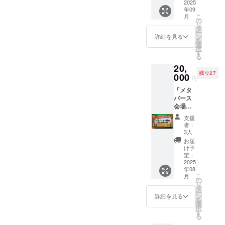
売
2025
反しな
年09
品）」
いもの
こ
月
限定10
であれ
の
リ
名様 サ
ば可
タ
ー
イズ：
能。 文
ン
詳細を見る
を
M/L ※デ
字数に
選
択
ザイン
よって
す
る
が仕上
小さく
20,
がりま
なる場
残り27
したら
000
合がご
円
活動報
ざいま
「メタ
告にて
す。 記
バース
ご連絡
載不可
会場の
いたし
能な場
提灯に
ます サ
合はご
支援
名入
イズ：
相談の
者：
れ」
Mサイ
上支援
3人
2026年
ズ＿身
者のお
お届
12月末
丈65ｃ
名前を
け予
まで掲
ｍ 身幅
定：
お入れ
載 備考
2025
51ｃｍ
しま
年08
欄に、
Lサイズ
す。
こ
月
記入す
＿身丈
の
リ
るお名
68ｃｍ
タ
ー
前、会
身幅54
ン
詳細を見る
を
社名な
ｃｍ
選
択
ど記載
す
る
くださ