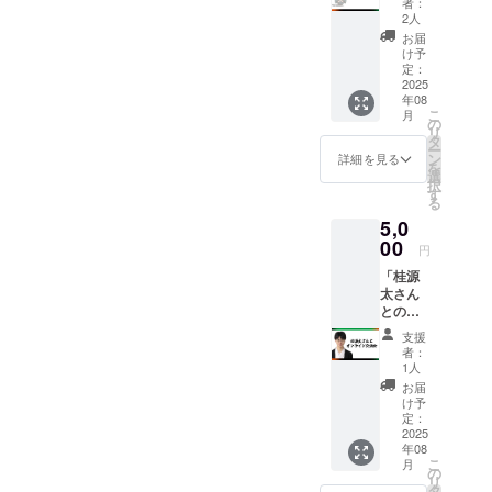
者：
2人
お届
け予
定：
2025
年08
こ
月
の
リ
タ
ー
ン
詳細を見る
を
選
択
す
る
5,0
00
円
「桂源
太さん
とのオ
ンライ
支援
ン交流
者：
会（9月
1人
開催）1
お届
時間に
け予
招待」
定：
開催時
2025
年08
期：
こ
月
2025年
の
リ
9月中を
タ