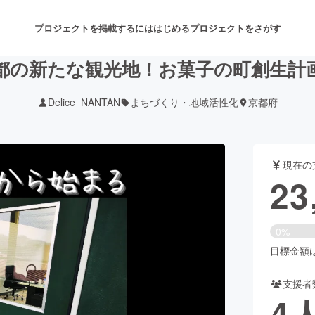
プロジェクトを掲載するには
はじめる
プロジェクトをさがす
都の新たな観光地！お菓子の町創生計
Delice_NANTAN
まちづくり・地域活性化
京都府
注目のリターン
注目の新着プロジェクト
募集終了が近いプロジェクト
も
現在の
音楽
舞台・パフォーマンス
23
ゲーム・サービス開発
フード・飲食店
0%
書籍・雑誌出版
アニメ・漫画
目標金額は3
支援者
チャレンジ
ビューティー・ヘルスケ
4