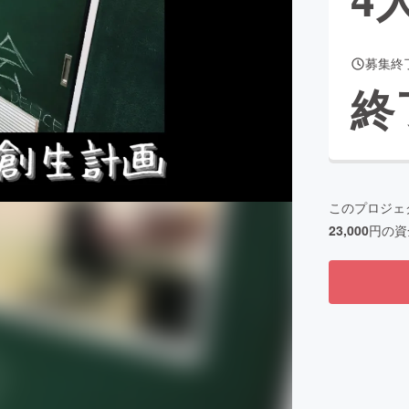
募集終
CAMPFIRE for Social Good
CAMPFIRE Creation
終
CAMPFIREふるさと納税
machi-ya
コミュニティ
このプロジェ
23,000
円の資