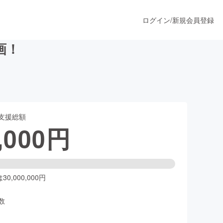
ログイン
/
新規会員登録
画！
うすぐ公開されます
支援総額
プロダクト
,000
円
ファッション
スポーツ
0,000,000円
数
ア
ソーシャルグッド
人