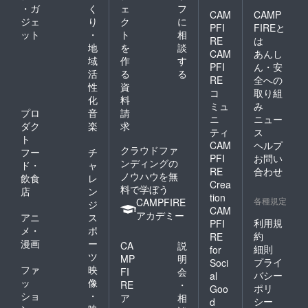
・ガ
く
ェ
フ
CAM
CAMP
ジェ
り
ク
に
PFI
FIREと
ット
・
ト
相
RE
は
地
を
談
CAM
あんし
域
作
す
PFI
ん・安
活
る
る
RE
全への
性
資
コ
取り組
化
料
ミュ
み
プロ
音
請
ニ
ニュー
ダク
楽
求
ティ
ス
ト
CAM
ヘルプ
クラウドファ
フー
チ
PFI
お問い
ンディングの
ド・
ャ
RE
合わせ
ノウハウを無
飲食
レ
Crea
料で学ぼう
店
ン
tion
各種規定
CAMPFIRE
ジ
CAM
アカデミー
アニ
ス
利用規
PFI
メ・
ポ
約
RE
漫画
ー
CA
説
細則
for
ツ
MP
明
プライ
Soci
ファ
映
FI
会
バシー
al
ッ
像
RE
・
ポリ
Goo
ショ
・
ア
相
シー
d