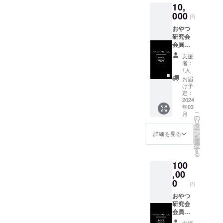
10,
「原材
くださ
料及び
000
い。」
円
添加物
おやつ
等の食
研究会
品表示
会員証
はお届
(回数
け商品
支援
券)×1 お
のラベ
者：
やつ研
ルに表
1人
究会に
記され
お届
立ち寄
ます。
け予
ること
商品開
定：
ができ
2024
封前に
年03
る。 そ
は必ず
こ
月
の日に
お届け
の
リ
限り研
のリ
タ
ー
究所内
ターン
ン
詳細を見る
を
のお菓
に貼付
選
択
子を食
された
す
る
べ放
ラベル
100
題。 有
や注意
効期限
,00
書きを
は発行
ご確認
0
円
から1年
くださ
間。 ・
おやつ
い。」
店舗所
研究会
在地 〒
会員証
622-
(回数
支援