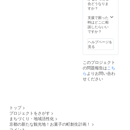
合どうなりま
すか？
支援で困った
時はどこに相
談したらいい
ですか？
ヘルプページを
見る
このプロジェクト
の問題報告は
こち
ら
よりお問い合わ
せください
トップ
>
プロジェクトをさがす
>
まちづくり・地域活性化
>
京都の新たな観光地！お菓子の町創生計画！
>
コメント