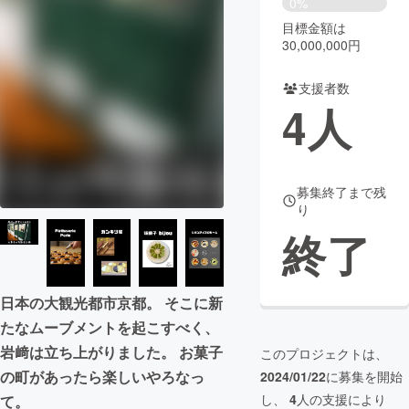
0%
目標金額は
まちづくり・地域活性化
30,000,000円
支援者数
CAMPFIRE for Social Good
CAMPFIRE Creation
4
人
CAMPFIREふるさと納税
machi-ya
コミュニティ
募集終了まで残
り
終了
日本の大観光都市京都。 そこに新
たなムーブメントを起こすべく、
岩﨑は立ち上がりました。 お菓子
このプロジェクトは、
の町があったら楽しいやろなっ
2024/01/22
に募集を開始
し、
4
人の支援により
て。