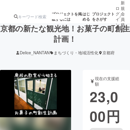
新
ロ
規
グ
会
プロジェクトを掲
はじ
プロジェクト
/
載するには
める
をさがす
イ
員
ン
登
京都の新たな観光地！お菓子の町創生
録
計画！
人気のプロ
注目のリ
注目の新着プロ
募集終了が近いプ
もうすぐ公開
Delice_NANTAN
まちづくり・地域活性化
京都府
ジェクト
ターン
ジェクト
ロジェクト
されます
アート・写真
音楽
現在の支援総
額
23,0
テクノロジー・ガジェット
ゲーム・サ
00
円
映像・映画
書籍・雑誌
ビジネス・起業
チャレンジ