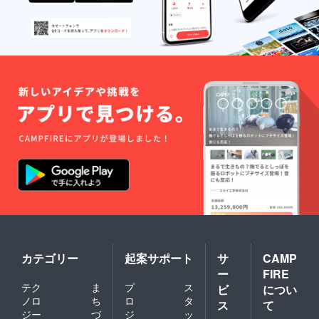
カテゴリー
起案サポート
サ
CAMP
ー
FIRE
テク
ま
プ
ス
ビ
につい
ノロ
ち
ロ
タ
ス
て
ジー
づ
ジ
ッ