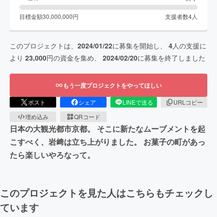
目標金額
30,000,000
円
支援者数
4
人
このプロジェクトは、
2024/01/22
に募集を開始し、
4
人の支援に
より
23,000
円の資金を集め、
2024/02/20
に募集を終了しました
もう一度プロジェクトをやってほしい
ポスト
シェア
LINEで送る
URLコピー
埋め込み
QRコード
日本の大観光都市京都。 そこに新たなムーブメントを起
こすべく、岩﨑は立ち上がりました。 お菓子の町があっ
たら楽しいやろなって。
このプロジェクトを見た人はこちらもチェックし
ています