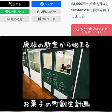
23,000
円の資金を集め、
ポスト
シェア
2024/02/20
に募集を終了
LINEで送る
URLコピー
しました
埋め込み
QRコード
もう一度プロジェク
トをやってほしい