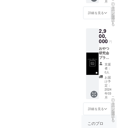
こ
月
丹市園
す。 当
の
リ
部町南
日に限
タ
ー
八田中
り研究
ン
詳細を見る
を
山17 あ
室内の
選
択
かまつ
お菓子
す
る
の丘西
を食べ
2,9
本梅
放題。
（旧西
有効期
00,
本梅小
限は発
000
円
学校
行から1
内）３
年。 ・
おやつ
階 ・営
店舗所
研究会
業時間
在地 〒
プラチ
帯 毎
622-
ナ会員
支援
週水・
0066 京
証(フ
者：
木・金
都府南
リーパ
0人
曜日
丹市園
ス) おや
お届
11〜15
部町南
つ研究
け予
時
八田中
会に出
定：
山17 あ
入り自
2024
年03
かまつ
由。 当
こ
月
の丘西
日に限
の
リ
本梅
り研究
タ
ー
（旧西
所内の
ン
詳細を見る
を
本梅小
お菓子
選
択
学校
を食べ
す
る
内）３
放題。
このプロ
階 ・営
・店舗