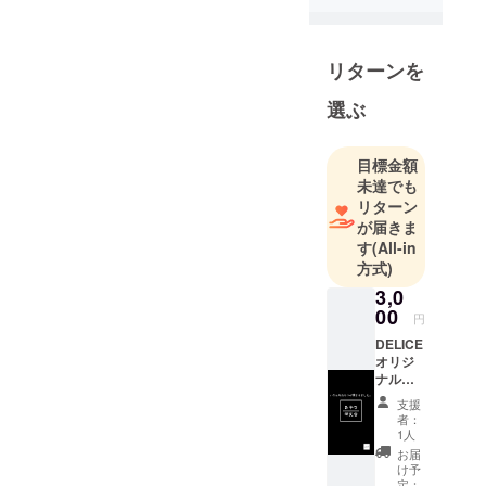
ギフト向け
のお菓子の
販売、事業
リターンを
者様に向け
た販路開拓
選ぶ
等の販売支
援を行って
目標金額
未達でも
リターン
が届きま
す
(All-in
方式)
3,0
00
円
DELICE
オリジ
ナルお
菓子詰
支援
め合わ
者：
せ3000
1人
円分 内
お届
容は時
け予
期によ
定：