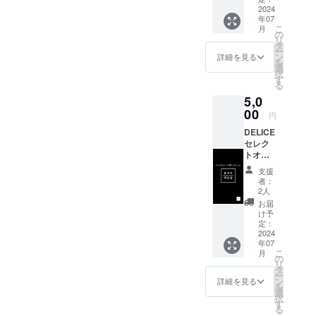
り異な
2024
年07
る ※写
こ
月
真はイ
の
リ
メージ
タ
ー
です。
ン
詳細を見る
を
「原材
選
択
料及び
す
る
添加物
5,0
等の食
品表示
00
円
はお届
DELICE
け商品
セレク
のラベ
トオリ
ルに表
ジナル
記され
支援
お菓子
ます。
者：
詰め合
商品開
2人
わせ
封前に
お届
5000円
は必ず
け予
分 内容
お届け
定：
は、時
2024
のリ
年07
期によ
ターン
こ
月
り異な
に貼付
の
リ
る。 ※
された
タ
ー
写真は
ラベル
ン
詳細を見る
を
イメー
や注意
選
択
ジで
書きを
す
る
す。
ご確認