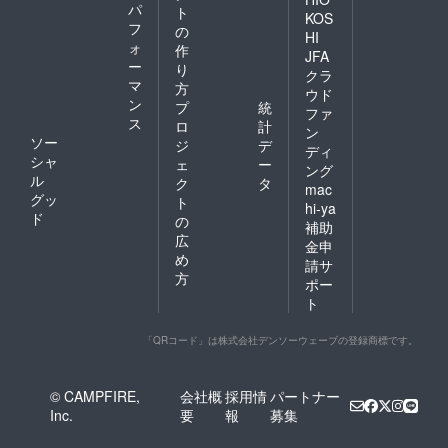
パ
ト
KOS
フ
の
HI
ォ
作
JFA
ー
り
クラ
マ
方
ウド
ン
プ
統
ファ
ス
ロ
計
ン
ソー
ジ
デ
ディ
シャ
ェ
ー
ング
ル
ク
タ
mac
グッ
ト
hi-ya
ド
の
補助
広
金申
め
請サ
方
ポー
ト
「QRコード」は株式会社デンソーウェーブの登録商標です。
© CAMPFIRE,
会社概
採用情
パートナー
Inc.
要
報
募集