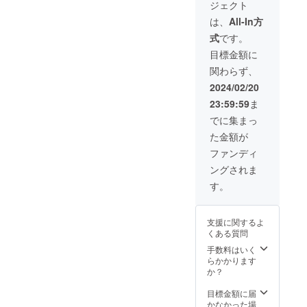
ジェクト
業時間
所在地
帯 毎
〒622-
は、
All-In方
週水・
0066 京
式
です。
木・金
都府南
曜日
丹市園
目標金額に
11〜15
部町南
関わらず、
時
八田中
山17 あ
2024/02/20
かまつ
23:59:59
ま
の丘西
本梅
でに集まっ
（旧西
た金額が
本梅小
学校
ファンディ
内）３
ングされま
階 ・営
業時間
す。
帯 毎
週水・
木・金
支援に関するよ
曜日
くある質問
11〜15
時 ・有
手数料はいく
効期限
らかかります
会社
か？
が無く
なるま
目標金額に届
で
かなかった場