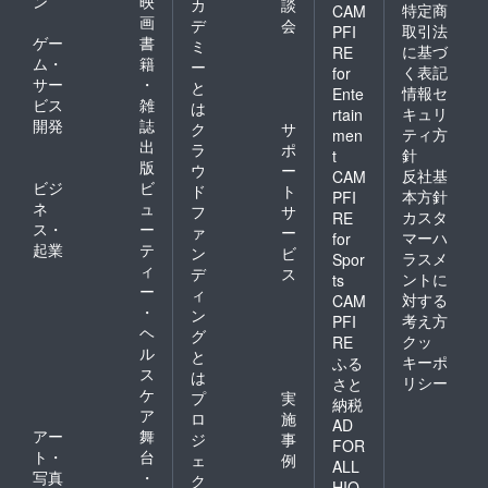
ン
映
カ
談
特定商
CAM
画
デ
会
取引法
PFI
ゲー
書
ミ
に基づ
RE
ム・
籍
ー
く表記
for
サー
・
と
情報セ
Ente
ビス
雑
は
キュリ
rtain
開発
誌
ク
サ
ティ方
men
出
ラ
ポ
針
t
版
ウ
ー
反社基
CAM
ビジ
ビ
ド
ト
本方針
PFI
ネ
ュ
フ
サ
カスタ
RE
ス・
ー
ァ
ー
マーハ
for
起業
テ
ン
ビ
ラスメ
Spor
ィ
デ
ス
ントに
ts
ー
ィ
対する
CAM
・
ン
考え方
PFI
ヘ
グ
クッ
RE
ル
と
キーポ
ふる
ス
は
リシー
さと
ケ
プ
実
納税
ア
ロ
施
AD
アー
舞
ジ
事
FOR
ト・
台
ェ
例
ALL
写真
・
ク
HIO