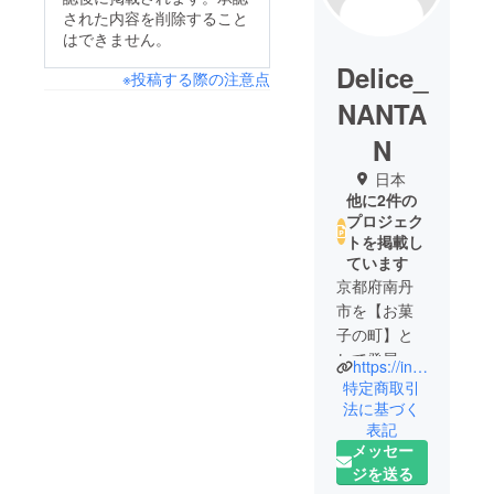
された内容を削除すること
はできません。
Delice_
※投稿する際の注意点
NANTA
N
日本
他に2件の
プロジェク
トを掲載し
ています
京都府南丹
市を【お菓
子の町】と
して発展さ
https://instagram.com/delice.owner?igshid=MzMyNGUyNmU2YQ==
せるために
特定商取引
活動してお
法に基づく
表記
ります。
メッセー
各種イベン
ジを送る
トの企画、