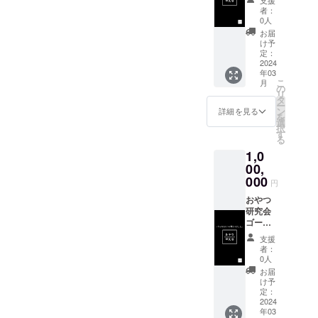
0066 京
券)×10
者：
都府南
枚 おや
0人
丹市園
つ研究
お届
部町南
会活動
け予
八田中
日に立
定：
山17 あ
ち寄る
2024
年03
かまつ
ことが
こ
月
の丘西
できま
の
リ
本梅
す。 当
タ
ー
（旧西
日に限
ン
詳細を見る
を
本梅小
り研究
選
択
学校
所内の
す
る
内）３
お菓子
1,0
階 ・営
食べ放
業時間
題。 使
00,
帯 毎
用回数
000
円
週水・
は1枚に
木・金
つき1
おやつ
曜日
回。 有
研究会
11〜15
効期限
ゴール
時
は発行
ド会員
支援
から1年
証 おや
者：
間。 ・
つ研究
0人
店舗所
会活動
お届
在地 〒
日に立
け予
622-
ち寄る
定：
0066 京
ことが
2024
年03
都府南
できま