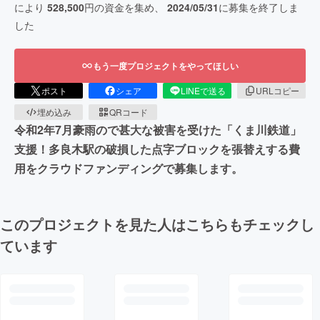
により
528,500
円の資金を集め、
2024/05/31
に募集を終了しま
した
もう一度プロジェクトをやってほしい
ポスト
シェア
LINEで送る
URLコピー
埋め込み
QRコード
令和2年7月豪雨ので甚大な被害を受けた「くま川鉄道」
支援！多良木駅の破損した点字ブロックを張替えする費
用をクラウドファンディングで募集します。
このプロジェクトを見た人はこちらもチェックし
ています