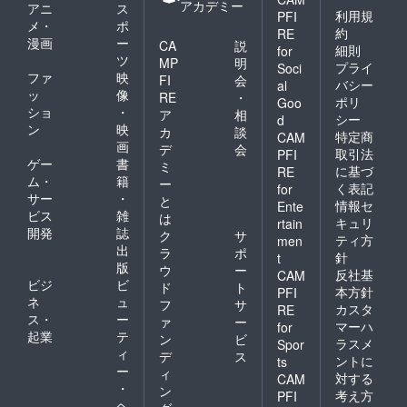
アカデミー
アニ
ス
利用規
PFI
メ・
ポ
約
RE
漫画
ー
CA
説
細則
for
ツ
MP
明
プライ
Soci
ファ
映
FI
会
バシー
al
ッ
像
RE
・
ポリ
Goo
ショ
・
ア
相
シー
d
ン
映
カ
談
特定商
CAM
画
デ
会
取引法
PFI
ゲー
書
ミ
に基づ
RE
ム・
籍
ー
く表記
for
サー
・
と
情報セ
Ente
ビス
雑
は
キュリ
rtain
開発
誌
ク
サ
ティ方
men
出
ラ
ポ
針
t
版
ウ
ー
反社基
CAM
ビジ
ビ
ド
ト
本方針
PFI
ネ
ュ
フ
サ
カスタ
RE
ス・
ー
ァ
ー
マーハ
for
起業
テ
ン
ビ
ラスメ
Spor
ィ
デ
ス
ントに
ts
ー
ィ
対する
CAM
・
ン
考え方
PFI
ヘ