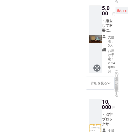
る
ドで
ショップな
5,0
す。 南
どを各地で
残り15
阿蘇村
00
円
（白川
開催してい
・撤去
水源）
ます。
して不
の湧き
要に
また、熊本
水で手
なった
すきし
地震や令和2
支援
点字ブ
た和紙
者：
年7月豪雨の
ロック1
に、活
5人
枚 雨に
版印刷
復興支援と
お届
も負け
と点字
け予
して、チャ
ず風に
でメッ
定：
リティー企
も負け
2024
セージ
年08
ず、褒
を入れ
画や被災地
こ
月
められ
まし
の
とコラボし
リ
もせず
た。 活
タ
ー
苦にも
たグッズ販
版印刷
ン
詳細を見る
を
され
は、約
選
売を行って
択
ず、人
400年前
す
る
知れず
にヨー
10,
視覚障
ロッパ
害者が
000
から熊
円
安全に
本県天
・点字
歩ける
草地方
ブロッ
よう働
に伝来
クサ
いてい
した印
ポー
る点字
刷技術
支援