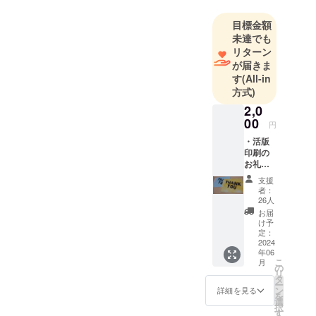
色や形をア
レンジした
目標金額
アート作品
未達でも
です。
リターン
「自分らし
が届きま
す
(All-in
さは気付い
方式)
た回数」を
2,0
コンセプト
00
に、目が見
円
える見えな
・活版
印刷の
い関係な
お礼状
く、どんな
（ポス
支援
トカー
人も一緒に
者：
ト）
26人
楽しめる作
2016年
お届
品を作って
4月に発
け予
生した
定：
います。
熊本地
2024
現在は熊本
年06
震の復
こ
月
県を拠点
興支援
の
リ
として
タ
に、作品展
ー
制作し
ン
詳細を見る
や点字体験
を
たポス
選
択
トカー
ワーク
す