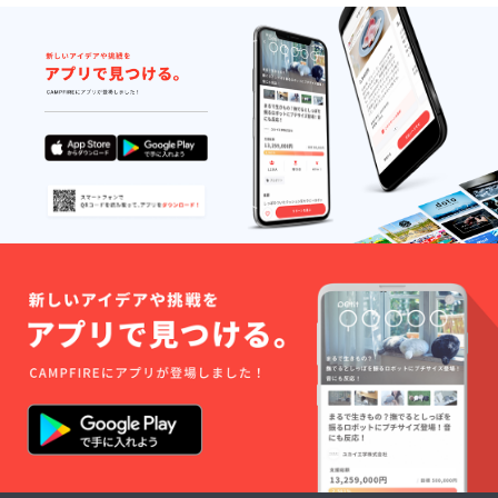
め、制
作・発
送は9月
以降に
なりま
す。