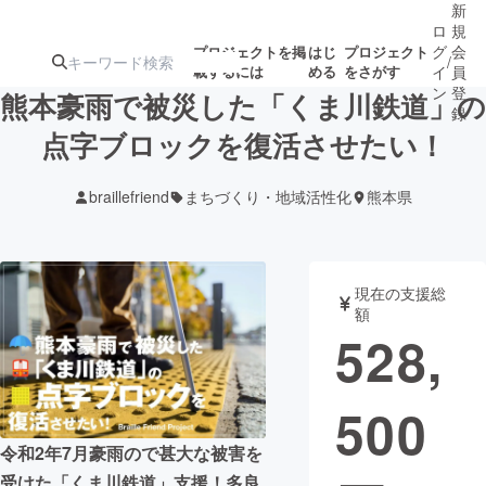
新
ロ
規
グ
会
プロジェクトを掲
はじ
プロジェクト
/
載するには
める
をさがす
イ
員
ン
登
熊本豪雨で被災した「くま川鉄道」の
録
点字ブロックを復活させたい！
人気のプロ
注目のリ
注目の新着プロ
募集終了が近いプ
もうすぐ公開
braillefriend
まちづくり・地域活性化
熊本県
ジェクト
ターン
ジェクト
ロジェクト
されます
アート・写真
音楽
現在の支援総
額
528,
テクノロジー・ガジェット
ゲーム・サ
500
映像・映画
書籍・雑誌
令和2年7月豪雨ので甚大な被害を
ビジネス・起業
チャレンジ
受けた「くま川鉄道」支援！多良