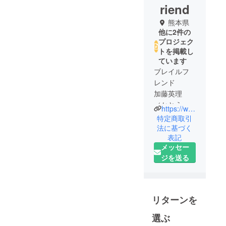
riend
熊本県
他に2件の
プロジェク
トを掲載し
ています
ブレイルフ
レンド
加藤英理
（かとうえ
https://www.braillefriend.com
いり）
特定商取引
「ブレイル
法に基づく
表記
(braille)」は
メッセー
英語で点字
ジを送る
のこと。
「ブレイル
フレンド」
は、点字や
リターンを
点字楽譜を
モチーフに
選ぶ