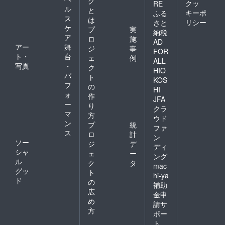
グ
クッ
RE
ル
と
キーポ
ふる
ス
は
リシー
さと
ケ
プ
実
納税
ア
ロ
施
AD
アー
舞
ジ
事
FOR
ト・
台
ェ
例
ALL
写真
・
ク
HIO
パ
ト
KOS
フ
の
HI
ォ
作
JFA
ー
り
クラ
マ
方
ウド
ン
プ
統
ファ
ス
ロ
計
ン
ソー
ジ
デ
ディ
シャ
ェ
ー
ング
ル
ク
タ
mac
グッ
ト
hi-ya
ド
の
補助
広
金申
め
請サ
方
ポー
ト