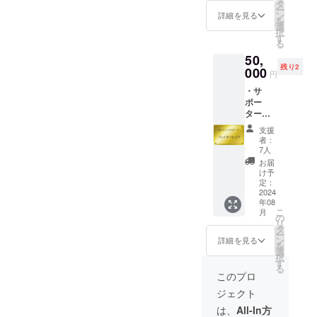
ル品 雨
タ
素材:ゴ
YOU 点
ー
にも負
ン
ム製 ※
詳細を見る
字：あ
を
けず風
選
撤去す
りがと
択
にも負
す
る際に
う ※す
る
けず、
洗浄は
べて手
50,
褒めら
します
作業の1
残り2
れもせ
000
が、破
点もの
円
ず苦に
損した
のた
・サ
もされ
り色が
め、色
ポー
ず、人
褪せて
などは
ター証
知れず
いるも
選べま
明書 ・
視覚障
のがあ
せん。
支援
多良木
害者が
りま
者：
駅ホー
安全に
7人
す。
ムにお
歩ける
お届
名前入
よう働
け予
りプ
いてい
定：
レート
2024
る点字
年08
設置
ブロッ
こ
月
（掲示
ク。 役
の
リ
期間：
目を終
タ
ー
2024年
えて不
ン
詳細を見る
を
8月～
要に
選
択
2025年
なった
す
る
12月31
点字ブ
このプロ
日予
ロック
ジェクト
定） 掲
に感謝
示期間
を込め
は、
All-In方
終了