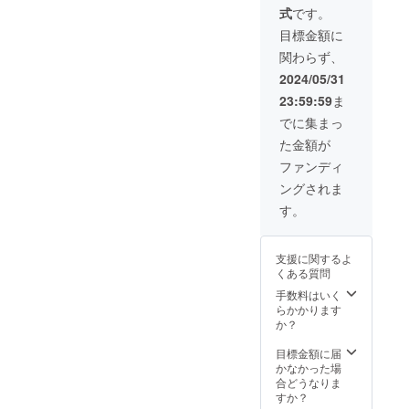
て、素
式
です。
後、希
敵な
望者に
アップ
目標金額に
はプ
サイク
関わらず、
レート
ル品と
を返却
して生
2024/05/31
しま
まれ変
23:59:59
ま
す。 ア
わらせ
クリル
ます。
でに集まっ
製・高
アップ
た金額が
さ
サイク
10cm×
ル品制
ファンディ
幅
作は熊
ングされま
20cm（
本県立
予定）
第二高
す。
校美術
科の生
徒さん
支援に関するよ
に協力
くある質問
してい
ただき
手数料はいく
ます。
らかかります
※熊本県
か？
立第二
高校
目標金額に届
は、熊
かなかった場
本県立
合どうなりま
盲学
すか？