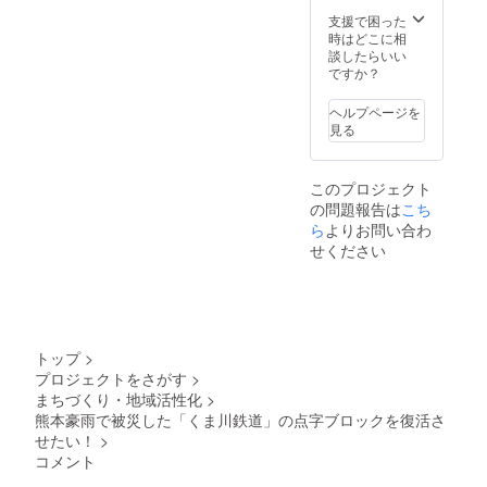
校・ろ
う学校
支援で困った
と隣接
時はどこに相
してお
談したらいい
り、普
ですか？
段から
体の不
ヘルプページを
自由な
見る
人と接
する機
会が多
このプロジェクト
く、バ
の問題報告は
こち
リアフ
ら
よりお問い合わ
リーな
どに高
せください
い関心
を持っ
ておら
れま
す。 ※
多良木
トップ
>
駅での
プロジェクトをさがす
>
張り替
まちづくり・地域活性化
>
え作業
熊本豪雨で被災した「くま川鉄道」の点字ブロックを復活さ
を7月～
8月に予
せたい！
>
定して
コメント
いるた