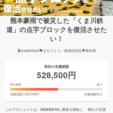
熊本豪雨で被災した「くま川鉄
道」の点字ブロックを復活させた
い！
braillefriend
まちづくり・地域活性化
熊本県
現在の支援総額
528,500
円
終了
52
%達成
目標金額
1,000,000
円
支援者数
43
人
このプロジェクトは、
2024/03/18
に募集を開始し、
43
人の支援