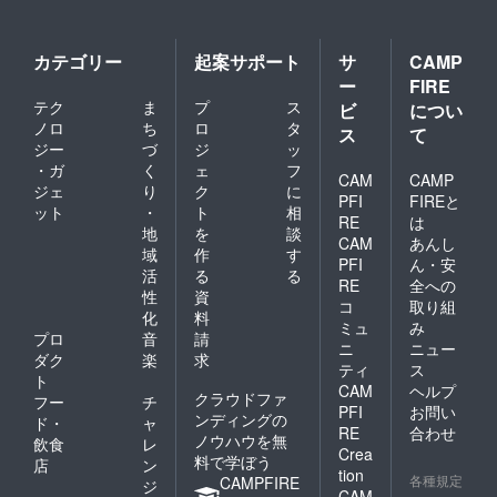
カテゴリー
起案サポート
サ
CAMP
ー
FIRE
テク
ま
プ
ス
ビ
につい
ノロ
ち
ロ
タ
ス
て
ジー
づ
ジ
ッ
・ガ
く
ェ
フ
CAM
CAMP
ジェ
り
ク
に
PFI
FIREと
ット
・
ト
相
RE
は
地
を
談
CAM
あんし
域
作
す
PFI
ん・安
活
る
る
RE
全への
性
資
コ
取り組
化
料
ミュ
み
プロ
音
請
ニ
ニュー
ダク
楽
求
ティ
ス
ト
CAM
ヘルプ
クラウドファ
フー
チ
PFI
お問い
ンディングの
ド・
ャ
RE
合わせ
ノウハウを無
飲食
レ
Crea
料で学ぼう
店
ン
tion
各種規定
CAMPFIRE
ジ
CAM