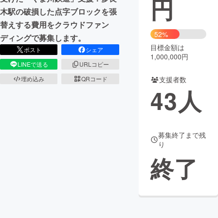
円
木駅の破損した点字ブロックを張
まちづくり・地域活性化
替えする費用をクラウドファン
52%
ディングで募集します。
目標金額は
CAMPFIRE for Social Good
CAMPFIRE Creation
ポスト
シェア
1,000,000円
CAMPFIREふるさと納税
machi-ya
コミュニティ
LINEで送る
URLコピー
支援者数
埋め込み
QRコード
43
人
募集終了まで残
り
終了