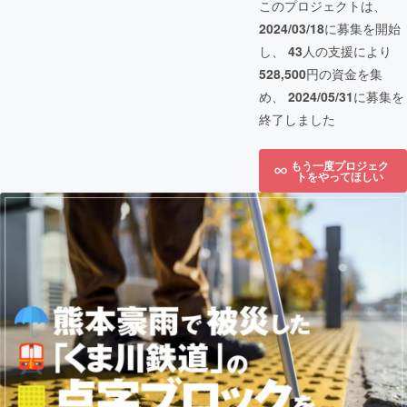
このプロジェクトは、
2024/03/18
に募集を開始
し、
43
人の支援により
528,500
円の資金を集
め、
2024/05/31
に募集を
終了しました
もう一度プロジェク
トをやってほしい