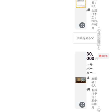
ター証
ブロッ
で、キ
者：
明書 ブ
ク。 多
リシタ
5人
レイル
良木駅
ンの聖
お届
フレン
での役
書を印
け予
ドリー
目を終
定：
刷する
プロ
2024
えて不
のに活
年06
ジェク
要に
躍しま
こ
月
トより
なった
の
した。
リ
感謝を
点字ブ
タ
また、
ー
込め
ロック1
ン
宮沢賢
詳細を見る
を
て、点
枚をお
選
治の童
択
字ブ
届けし
す
話「銀
る
ロック
ます。
河鉄道
30,
のサ
そのま
の夜」
残り20
ポー
000
まイン
では、
円
ター証
テリア
主人公
・サ
明書を
として
が活版
ポー
発行し
飾って
印刷所
ター証
ます。
もよ
で活字
明書 ・
し、
拾いの
支援
撤去し
アート
仕事を
者：
て不要
の素材
0人
する場
になっ
として
面があ
お届
た点字
もOKで
け予
りま
ブロッ
定：
す。 大
す。 活
クの
2024
きさ:約
版印
年09
アップ
30cm×
刷：
こ
月
サイク
の
30cm
THANK
リ