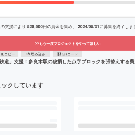
人の支援により
528,500
円の資金を集め、
2024/05/31
に募集を終了しま
もう一度プロジェクトをやってほしい
RLコピー
埋め込み
QRコード
川鉄道」支援！多良木駅の破損した点字ブロックを張替えする
ェックしています