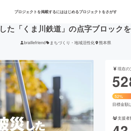
プロジェクトを掲載するには
はじめる
プロジェクトをさがす
した「くま川鉄道」の点字ブロック
braillefriend
まちづくり・地域活性化
熊本県
注目のリターン
注目の新着プロジェクト
募集終了が近いプロジェクト
も
現在の
音楽
舞台・パフォーマンス
52
ゲーム・サービス開発
フード・飲食店
52%
書籍・雑誌出版
アニメ・漫画
目標金額は1
支援者
チャレンジ
ビューティー・ヘルスケ
43