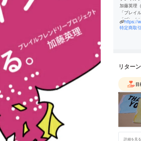
加藤英理
「ブレイル(
「ブレイ
https://
形をアレ
特定商取
「自分ら
見えない
います。
現在は熊
どを各地
リターン
また、熊本
ティー企
目
詳細を見