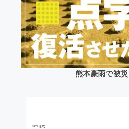
熊本豪雨で被災
52
%達成