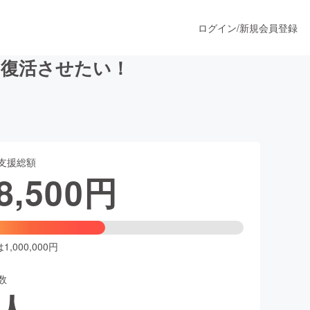
ログイン
/
新規会員登録
を復活させたい！
うすぐ公開されます
支援総額
プロダクト
8,500
円
ファッション
スポーツ
,000,000円
数
ア
ソーシャルグッド
人