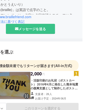
（かとうえいり）
braille)」は英語で点字のこと。
ルフレンド」は、点字や点字楽譜をモチーフに色や
www.braillefriend.com
ンジしたアート作品です。
引法に基づく表記
しさは気付いた回数」をコンセプトに、目が見える
メッセージを送る
関係なく、どんな人も一緒に楽しめる作品を作って
本県を拠点に、作品展や点字体験ワークショップな
で開催しています。
を選ぶ
地震や令和2年7月豪雨の復興支援として、チャリ
画や被災地とコラボしたグッズ販売を行っていま
標金額未達でもリターンが届きます
(All-in方式)
2,000
円
・活版印刷のお礼状（ポストカー
ト） 2016年4月に発生した熊本地震
の復興支援として制作したポスト
カードです。 南阿蘇村（白川水源）
支援者：26人
の湧き水で手すきした和紙に、活版
お届け予定：2024年06月
印刷と点字でメッセージを入れまし
た。 活版印刷は、約400年前にヨー
ロッパから熊本県天草地方に伝来し
このリターンを選択する
る