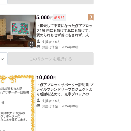
た印刷技術で、キリシタンの聖書を
印刷するのに活躍しました。 また、
宮沢賢治の童話「銀河鉄道の夜」で
は、主人公が活版印刷所で活字拾い
5,000
円
残り
15
の仕事をする場面があります。 活版
印刷：THANK YOU 点字：ありがと
・撤去して不要になった点字ブロッ
う ※すべて手作業の1点もののた
ク1枚 雨にも負けず風にも負けず、
め、色などは選べません。
褒められもせず苦にもされず、人知
れず視覚障害者が安全に歩けるよう
支援者：5人
働いている点字ブロック。 多良木駅
お届け予定：2024年08月
での役目を終えて不要になった点字
ブロック1枚をお届けします。 その
ままインテリアとして飾ってもよ
このリターンを選択する
る
し、アートの素材としてもOKで
す。 大きさ:約30cm×30cm 素材:ゴ
ム製 ※撤去する際に洗浄はします
10,000
が、破損したり色が褪せているもの
円
があります。
・点字ブロックサポーター証明書 ブ
レイルフレンドリープロジェクトよ
り感謝を込めて、点字ブロックのサ
ポーター証明書を発行します。
支援者：5人
お届け予定：2024年06月