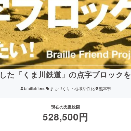
した「くま川鉄道」の点字ブロック
braillefriend
まちづくり・地域活性化
熊本県
現在の支援総額
528,500
円