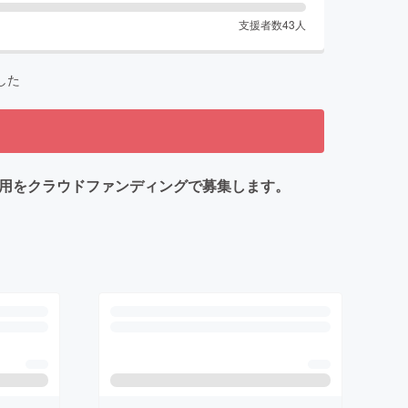
支援者数
43
人
した
費用をクラウドファンディングで募集します。