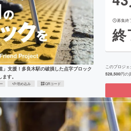
募集終
CAMPFIRE for Social Good
CAMPFIRE Creation
終
CAMPFIREふるさと納税
machi-ya
コミュニティ
このプロジェ
鉄道」支援！多良木駅の破損した点字ブロック
528,500
円の
します。
ピー
埋め込み
QRコード