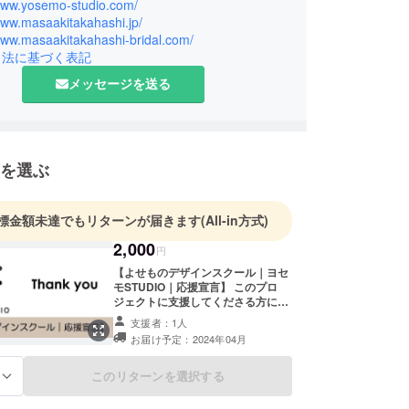
カの元で仕事をし帰国。その後、デザイン事務所を
/www.yosemo-studio.com/
www.masaakitakahashi.jp/
ながら、父の経営するアクセサリーメーカー「有限
www.masaakitakahashi-bridal.com/
リエ・エイト」を手伝っていました。その後、「よ
引法に基づく表記
技術を継承する人がいないことを知り、日本のもの
メッセージを送る
危機を感じ、「よせもの」技術の認知・普及を目的
年にオリジナルブランド[MASAAKi TAKAHASHi]を
14年に日本のものづくりのブランドが集まる
東京都台東区）に[MASAAKi TAKAHASHiアトリエ・
]をオープンしました。現在は、技術の普及を目的
を選ぶ
服装学院ファッション工芸ジュエリーデザイン科で
師としても指導をしています。
標金額未達でもリターンが届きます
(All-in方式)
アトリエ・エイト
役 高橋正明
2,000
円
【よせものデザインスクール｜ヨセ
モSTUDIO｜応援宣言】 このプロ
ジェクトに支援してくださる方に、
校長の高橋正明より、お礼のカード
支援者：1人
と教室案内を送らせて頂きます。
お届け予定：2024年04月
このリターンを選択する
る