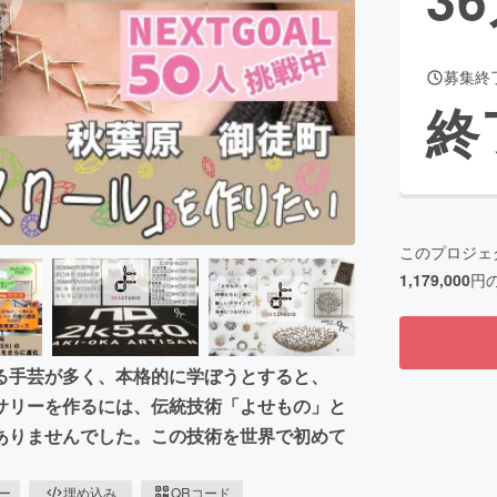
募集終
CAMPFIRE for Social Good
CAMPFIRE Creation
終
CAMPFIREふるさと納税
machi-ya
コミュニティ
このプロジェ
1,179,000
円
る手芸が多く、本格的に学ぼうとすると、
サリーを作るには、伝統技術「よせもの」と
ありませんでした。この技術を世界で初めて
ピー
埋め込み
QRコード