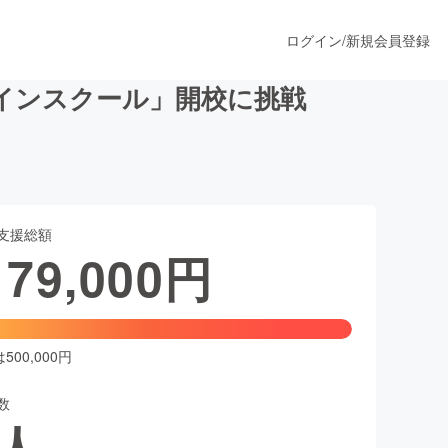
ログイン
/
新規会員登録
インスクール」開校に挑戦
うすぐ公開されます
支援総額
プロダクト
179,000
円
ファッション
スポーツ
00,000円
数
ア
ソーシャルグッド
人