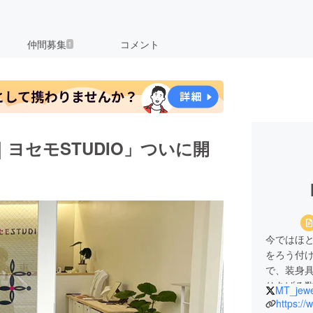
仲間募集
コメント
1
ヨセモSTUDIO」ついに開
今ではほ
をろう付
で、装身
りあげる
MT_jewe
大学では
https:/