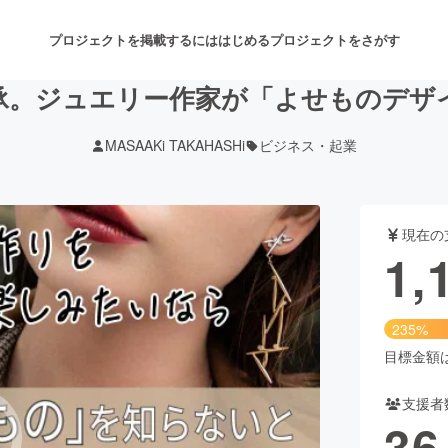
プロジェクトを掲載するには
はじめる
プロジェクトをさがす
承。ジュエリー作家が「よせものデザ
MASAAKi TAKAHASHi
ビジネス・起業
注目のリターン
注目の新着プロジェクト
募集終了が近いプロジェクト
も
現在の
音楽
舞台・パフォーマンス
1,
ゲーム・サービス開発
フード・飲食店
235%
書籍・雑誌出版
アニメ・漫画
目標金額は5
支援者
チャレンジ
ビューティー・ヘルスケ
36