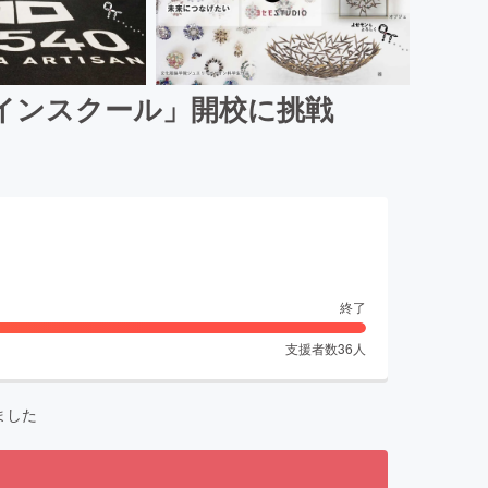
インスクール」開校に挑戦
終了
支援者数
36
人
ました