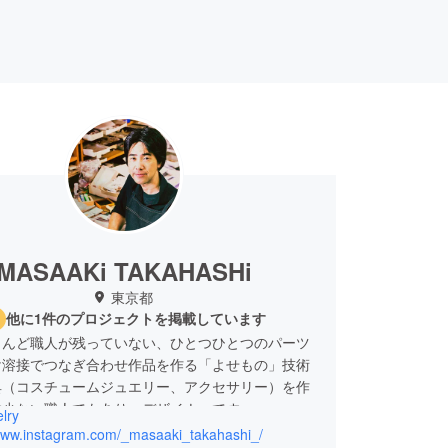
MASAAKi TAKAHASHi
東京都
他に1件のプロジェクトを掲載しています
とんど職人が残っていない、ひとつひとつのパーツ
け溶接でつなぎ合わせ作品を作る「よせもの」技術
具（コスチュームジュエリー、アクセサリー）を作
数少ない職人でもあり、デザイナーです。
lry
建築を学び、卒業後フィンランドの建築家ユハ・レ
/www.instagram.com/_masaaki_takahashi_/