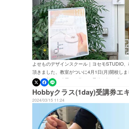
よせものデザインスクール｜ヨセモSTUDIO
頂きました、教室がついに4月1日(月)開校し
認知・普及・発展を目指した最終目標、「よせ
いう夢がスタートしたことになります。私にと
Hobbyクラス(1day)受講
どれだけ共感して頂き、この教室に来ていただ
2024/03/15 11:24
しかし、クラウドファンディングの結果が、予
く、私の励みになっています。4月は、ワーク
興味ございましたら、ぜひ、ご参加ください。
験スタッフが丁寧にバーナーの使用方法を教え