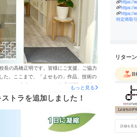
イヴィス
https:/
https://
立ち上げ
https://
会社アト
特定商取
せもの」
づくりの
に、2012
設立。20
2k540（
ショップ
リターン
に、文化
、校長の高橋正明です。皆様にご支援、ご協力
非常勤講
目
有限会社
ました。ここまで、「よせもの」作品、技術の
代表取締
もの」を文化にするべく、教育機関の創設と
もっと見る
っては、とても嬉しいことですが、これから
券エキストラを追加しました！
けるかが不安を抱えながらのスタートです。
想以上に本格的コースへのお申し込みが多
ショップクラスのみの開催となりますが、ご
詳細を見
プレオープンイベントで行われたろう付け体
ています。なお、4月は下記の通り、変則営