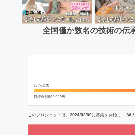
全国僅か数名の技術の伝
235
%達成
目標金額
500,000
円
このプロジェクトは、
2024/02/09
に募集を開始し、
36