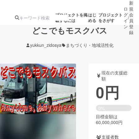
新
ロ
規
グ
会
プロジェクトを掲
はじ
プロジェクト
/
載するには
める
をさがす
イ
員
ン
登
どこでもモスクバス
録
yukkun_zidosya
まちづくり・地域活性化
人気のプロ
注目のリ
注目の新着プロ
募集終了が近いプ
もうすぐ公開
ジェクト
ターン
ジェクト
ロジェクト
されます
現在の支援総
額
アート・写真
音楽
0
円
テクノロジー・ガジェット
ゲーム・サ
0%
目標金額は
映像・映画
書籍・雑誌
60,000,000円
ビジネス・起業
チャレンジ
支援者数