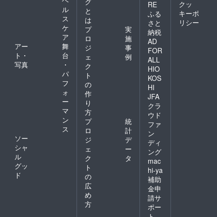
グ
クッ
RE
ル
と
キーポ
ふる
ス
は
リシー
さと
ケ
プ
実
納税
ア
ロ
施
AD
アー
舞
ジ
事
FOR
ト・
台
ェ
例
ALL
写真
・
ク
HIO
パ
ト
KOS
フ
の
HI
ォ
作
JFA
ー
り
クラ
マ
方
ウド
ン
プ
統
ファ
ス
ロ
計
ン
ソー
ジ
デ
ディ
シャ
ェ
ー
ング
ル
ク
タ
mac
グッ
ト
hi-ya
ド
の
補助
広
金申
め
請サ
方
ポー
ト