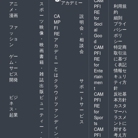
CAM
アカデミー
アニ
ス
利用規
PFI
メ・
ポ
約
RE
漫画
ー
CA
説
細則
for
ツ
MP
明
プライ
Soci
ファ
映
FI
会
バシー
al
ッ
像
RE
・
ポリ
Goo
ショ
・
ア
相
シー
d
ン
映
カ
談
特定商
CAM
画
デ
会
取引法
PFI
ゲー
書
ミ
に基づ
RE
ム・
籍
ー
く表記
for
サー
・
と
情報セ
Ente
ビス
雑
は
キュリ
rtain
開発
誌
ク
サ
ティ方
men
出
ラ
ポ
針
t
版
ウ
ー
反社基
CAM
ビジ
ビ
ド
ト
本方針
PFI
ネ
ュ
フ
サ
カスタ
RE
ス・
ー
ァ
ー
マーハ
for
起業
テ
ン
ビ
ラスメ
Spor
ィ
デ
ス
ントに
ts
ー
ィ
対する
CAM
・
ン
考え方
PFI
ヘ