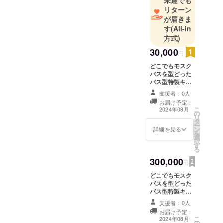
リターン
が届きま
す
(All-in
方式)
30,000
円
どこでもモスク
バスを型どった
バス型特製キー
ホルダー ・商品
支援者：0人
サイズ-約横5セ
お届け予定：
ンチ×約縦2セン
こ
2024年08月
の
チ、小型キーホ
リ
タ
ルダー ・デザイ
ー
ン
ン-真横から見た
詳細を見る
を
選
バス型 ・カラー
択
す
展開-車両本体カ
る
ラー白地にライ
300,000
ン入り 裏面書き
円
込み可能なプラ
どこでもモスク
スチック製で作
バスを型どった
成中
バス型特製キー
ホルダー×12個 2
支援者：0人
年間限定、優先
お届け予定：
的にイベント等
こ
2024年08月
の
での車両使用が