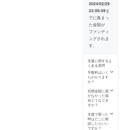
2024/02/29
23:59:59
ま
でに集まっ
た金額が
ファンディ
ングされま
す。
支援に関するよ
くある質問
手数料はいく
らかかります
か？
目標金額に届
かなかった場
合どうなりま
すか？
支援で困った
時はどこに相
談したらいい
ですか？