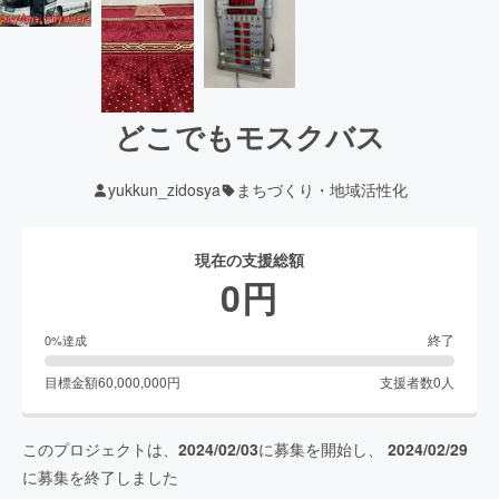
どこでもモスクバス
yukkun_zidosya
まちづくり・地域活性化
現在の支援総額
0
円
終了
0
%達成
目標金額
60,000,000
円
支援者数
0
人
このプロジェクトは、
2024/02/03
に募集を開始し、
2024/02/29
に募集を終了しました