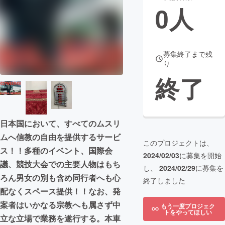
0
人
まちづくり・地域活性化
CAMPFIRE for Social Good
CAMPFIRE Creation
募集終了まで残
り
CAMPFIREふるさと納税
machi-ya
コミュニティ
終了
日本国において、すべてのムスリ
ムへ信教の自由を提供するサービ
このプロジェクトは、
ス！！多種のイベント、国際会
2024/02/03
に募集を開始
議、競技大会での主要人物はもち
し、
2024/02/29
に募集を
ろん男女の別も含め同行者へも心
終了しました
配なくスペース提供！！なお、発
案者はいかなる宗教へも属さず中
もう一度プロジェク
トをやってほしい
立な立場で業務を遂行する。本車