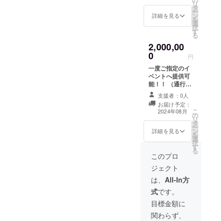
リ
タ
可能！！
ー
ン
詳細を見る
を
選
択
す
る
2,000,00
0
円
一度ご指定のイ
ベントへ提供可
能！！ （通行料
金、燃料代等の
支援者：0人
要実費・相談）
お届け予定：
公共の福祉を害
こ
2024年08月
の
するイベント、
リ
タ
道路状況により
ー
ン
通行できない場
詳細を見る
を
選
合、極度のシビ
択
す
アコンディショ
る
ンと判断される
このプロ
場合は提供でき
ジェクト
かねます。 2年
間限定、優先的
は、
All-In方
にイベント等で
式
です。
の車両使用が可
能！！
目標金額に
関わらず、