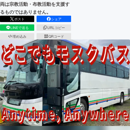
両は宗教活動・布教活動を支援す
るものではありません。
ポスト
シェア
LINEで送る
URLコピー
埋め込み
QRコード