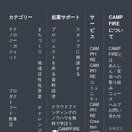
カテゴリー
起案サポート
サ
CAMP
ー
FIRE
テク
ま
プ
ス
ビ
につい
ノロ
ち
ロ
タ
ス
て
ジー
づ
ジ
ッ
・ガ
く
ェ
フ
CAM
CAMP
ジェ
り
ク
に
PFI
FIREと
ット
・
ト
相
RE
は
地
を
談
CAM
あんし
域
作
す
PFI
ん・安
活
る
る
RE
全への
性
資
コ
取り組
化
料
ミュ
み
プロ
音
請
ニ
ニュー
ダク
楽
求
ティ
ス
ト
CAM
ヘルプ
クラウドファ
フー
チ
PFI
お問い
ンディングの
ド・
ャ
RE
合わせ
ノウハウを無
飲食
レ
Crea
料で学ぼう
店
ン
tion
各種規定
CAMPFIRE
ジ