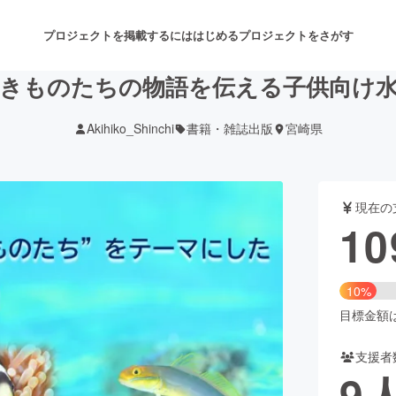
プロジェクトを掲載するには
はじめる
プロジェクトをさがす
きものたちの物語を伝える子供向け
Akihiko_Shinchi
書籍・雑誌出版
宮崎県
注目のリターン
注目の新着プロジェクト
募集終了が近いプロジェクト
も
現在の
音楽
舞台・パフォーマンス
10
ゲーム・サービス開発
フード・飲食店
10%
書籍・雑誌出版
アニメ・漫画
目標金額は1
支援者
チャレンジ
ビューティー・ヘルスケ
9