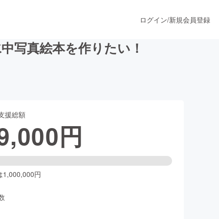
ログイン
/
新規会員登録
水中写真絵本を作りたい！
うすぐ公開されます
支援総額
プロダクト
9,000
円
ファッション
スポーツ
,000,000円
数
ア
ソーシャルグッド
人