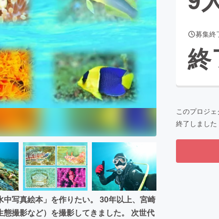
募集終
CAMPFIRE for Social Good
CAMPFIRE Creation
終
CAMPFIREふるさと納税
machi-ya
コミュニティ
このプロジェ
終了しました
中写真絵本」を作りたい。 30年以上、宮崎
生態撮影など）を撮影してきました。 次世代