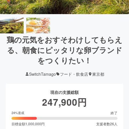
鶏の元気をおすそわけしてもらえ
る、朝食にピッタリな卵ブランド
をつくりたい！
SwitchTamago
フード・飲食店
東京都
現在の支援総額
247,900
円
終了
24
%達成
目標金額
1,000,000
円
支援者数
26
人