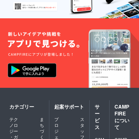
カテゴリー
起案サポート
サ
CAMP
ー
FIRE
テク
ま
プ
ス
ビ
につい
ノロ
ち
ロ
タ
ス
て
ジー
づ
ジ
ッ
・ガ
く
ェ
フ