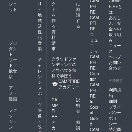
CAM
CAMP
ジェ
り
ク
に
PFI
FIREと
ット
・
ト
相
RE
は
地
を
談
CAM
あんし
域
作
す
PFI
ん・安
活
る
る
RE
全への
性
資
コ
取り組
化
料
ミュ
み
プロ
音
請
ニ
ニュー
ダク
楽
求
ティ
ス
ト
CAM
ヘルプ
クラウドファ
フー
チ
PFI
お問い
ンディングの
ド・
ャ
RE
合わせ
ノウハウを無
飲食
レ
Crea
料で学ぼう
店
ン
tion
各種規定
CAMPFIRE
ジ
CAM
アカデミー
アニ
ス
利用規
PFI
メ・
ポ
約
RE
漫画
ー
CA
説
細則
for
ツ
MP
明
プライ
Soci
ファ
映
FI
会
バシー
al
ッ
像
RE
・
ポリ
Goo
ショ
・
ア
相
シー
d
ン
映
カ
談
特定商
CAM