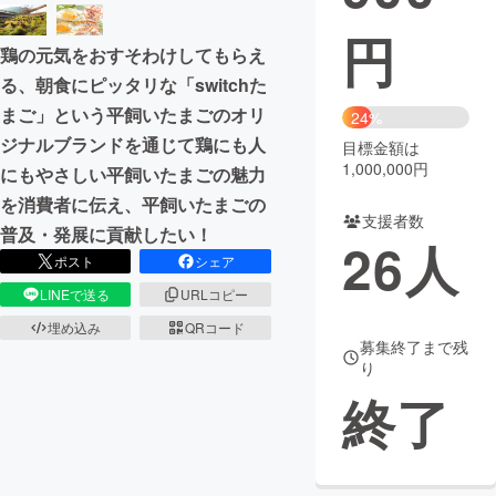
円
まちづくり・地域活性化
鶏の元気をおすそわけしてもらえ
る、朝食にピッタリな「switchた
CAMPFIRE for Social Good
CAMPFIRE Creation
まご」という平飼いたまごのオリ
24%
CAMPFIREふるさと納税
machi-ya
コミュニティ
ジナルブランドを通じて鶏にも人
目標金額は
1,000,000円
にもやさしい平飼いたまごの魅力
を消費者に伝え、平飼いたまごの
支援者数
普及・発展に貢献したい！
26
人
ポスト
シェア
LINEで送る
URLコピー
埋め込み
QRコード
募集終了まで残
り
終了