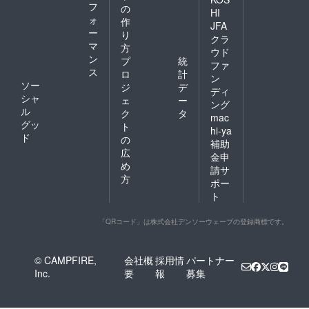
フ
の
HI
ォ
作
JFA
ー
り
クラ
マ
方
ウド
ン
プ
統
ファ
ス
ロ
計
ン
ソー
ジ
デ
ディ
シャ
ェ
ー
ング
ル
ク
タ
mac
グッ
ト
hi-ya
ド
の
補助
広
金申
め
請サ
方
ポー
ト
「QRコード」は株式会社デンソーウェーブの登録商標です。
© CAMPFIRE,
会社概
採用情
パートナー
Inc.
要
報
募集