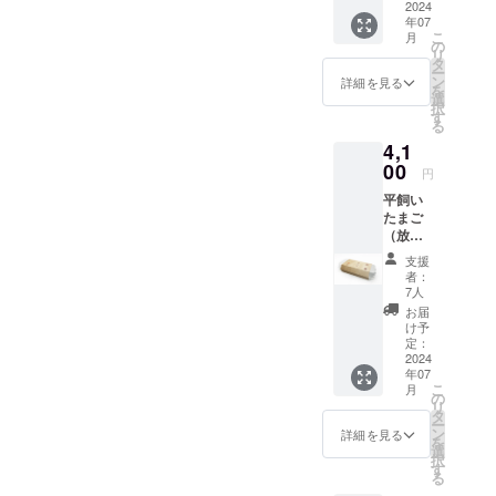
味期
2024
年07
限：採
こ
月
卵日よ
の
リ
り14日
タ
ー
※保存方
ン
詳細を見る
を
法：お
選
択
届け直
す
る
後は冷
4,1
蔵保管
をお願
00
円
い致し
平飼い
ます ※
たまご
発送方
（放牧
法：
卵）30
クール
支援
個 ※上
便でお
者：
記10個
届けい
7人
パック
たしま
お届
を3パッ
す
け予
ク ※賞
定：
味期
2024
年07
限：採
こ
月
卵日よ
の
リ
り14日
タ
ー
※保存方
ン
詳細を見る
を
法：お
選
択
届け直
す
る
後は冷