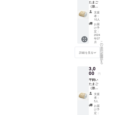
たまご
（放牧
卵）12
支援
個 ※上
者：
記6個
10人
パック
お届
を2パッ
け予
ク ※賞
定：
味期
2024
年07
限：採
こ
月
卵日よ
の
リ
り14日
タ
ー
※保存方
ン
詳細を見る
を
法：お
選
択
届け直
す
る
後は冷
3,0
蔵保管
をお願
00
円
い致し
平飼い
ます ※
たまご
発送方
（放牧
法：
卵）18
クール
支援
個 ※上
便でお
者：
記6個
届けい
5人
パック
たしま
お届
を3パッ
す
け予
ク ※賞
定：