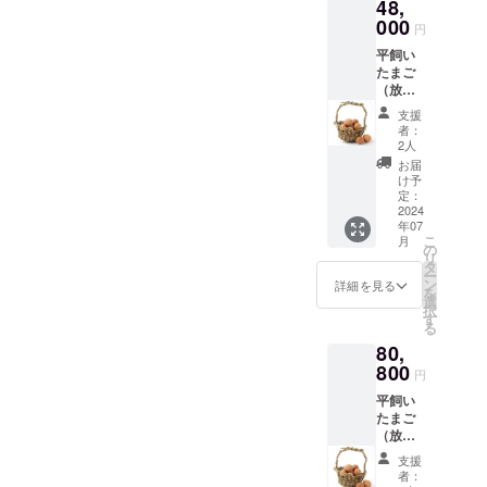
48,
蔵保管
をお願
000
円
い致し
平飼い
ます ※
たまご
発送方
（放牧
法：
卵）30
クール
支援
個×12ヶ
便でお
者：
月定期
届けい
2人
購入 ※
たしま
お届
上記10
す
け予
個パッ
定：
クを3
2024
年07
パック
こ
月
×12ヶ月
の
リ
※賞味期
タ
ー
限：採
ン
詳細を見る
を
卵日よ
選
択
り14日
す
る
※保存方
80,
法：お
届け直
800
円
後は冷
平飼い
蔵保管
たまご
をお願
（放牧
い致し
卵）60
ます ※
支援
個×12ヶ
発送方
者：