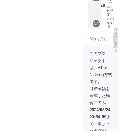
月定期
法：夏
1人
購入 ※
季（6月
お届
上記10
1日～9
け予
個パッ
月30
定：
クを6
2024
日）期
年07
パック
間は
こ
月
×12ヶ月
クール
の
リ
※賞味期
便でお
タ
ー
限：採
届けい
ン
詳細を見る
を
卵日よ
たしま
選
択
り14日
す。
す
る
※保存方
このプロ
法：お
ジェクト
届け直
後は冷
は、All-or-
蔵保管
Nothing方式
をお願
い致し
です。
ます ※
目標金額を
発送方
法：夏
達成した場
季（6月
合にのみ、
1日～9
月30
2024/05/24
日）期
23:59:59
ま
間は
クール
でに集まっ
便でお
た金額が