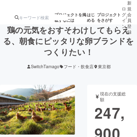
新
ロ
規
グ
会
プロジェクトを掲
はじ
プロジェクト
/
載するには
める
をさがす
イ
員
ン
登
鶏の元気をおすそわけしてもらえ
録
る、朝食にピッタリな卵ブランドを
つくりたい！
人気のプロ
注目のリ
注目の新着プロ
募集終了が近いプ
もうすぐ公開
ジェクト
ターン
ジェクト
ロジェクト
されます
SwitchTamago
フード・飲食店
東京都
アート・写真
音楽
現在の支援総
テクノロジー・ガジェット
ゲーム・サ
額
247,
映像・映画
書籍・雑誌
900
ビジネス・起業
チャレンジ