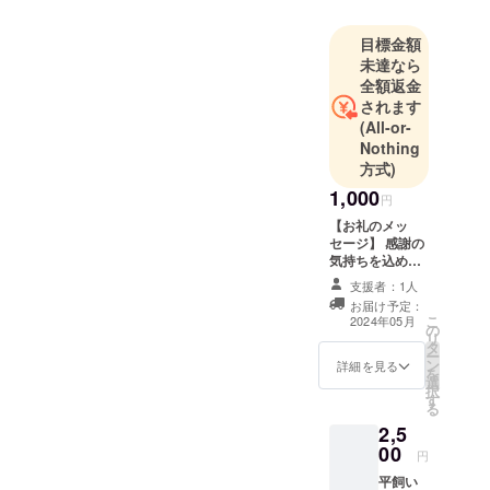
目標金額
未達なら
全額返金
されます
(All-or-
Nothing
方式)
1,000
円
【お礼のメッ
セージ】 感謝の
気持ちを込め
て、お礼のメッ
支援者：1人
セージをお送り
お届け予定：
します。
こ
2024年05月
の
リ
タ
ー
ン
詳細を見る
を
選
択
す
る
2,5
00
円
平飼い