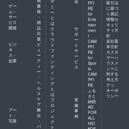
画
デ
会
取引法
PFI
ゲー
書
ミ
に基づ
RE
ム・
籍
ー
く表記
for
サー
・
と
情報セ
Ente
ビス
雑
は
キュリ
rtain
開発
誌
ク
サ
ティ方
men
出
ラ
ポ
針
t
版
ウ
ー
反社基
CAM
ビジ
ビ
ド
ト
本方針
PFI
ネ
ュ
フ
サ
カスタ
RE
ス・
ー
ァ
ー
マーハ
for
起業
テ
ン
ビ
ラスメ
Spor
ィ
デ
ス
ントに
ts
ー
ィ
対する
CAM
・
ン
考え方
PFI
ヘ
グ
クッ
RE
ル
と
キーポ
ふる
ス
は
リシー
さと
ケ
プ
実
納税
ア
ロ
施
AD
アー
舞
ジ
事
FOR
ト・
台
ェ
例
ALL
写真
・
ク
HIO
パ
ト
KOS