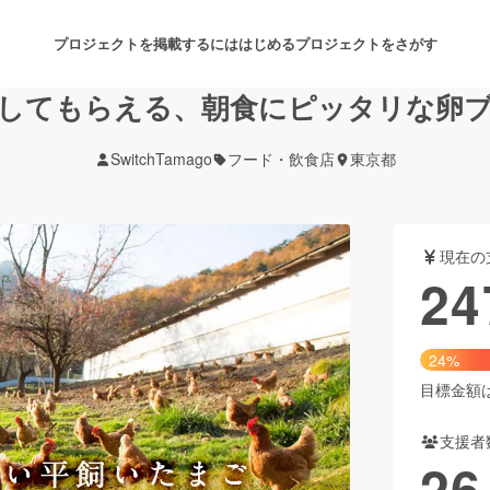
プロジェクトを掲載するには
はじめる
プロジェクトをさがす
してもらえる、朝食にピッタリな卵
SwitchTamago
フード・飲食店
東京都
注目のリターン
注目の新着プロジェクト
募集終了が近いプロジェクト
も
現在の
音楽
舞台・パフォーマンス
24
ゲーム・サービス開発
フード・飲食店
24%
書籍・雑誌出版
アニメ・漫画
目標金額は1
支援者
チャレンジ
ビューティー・ヘルスケ
26