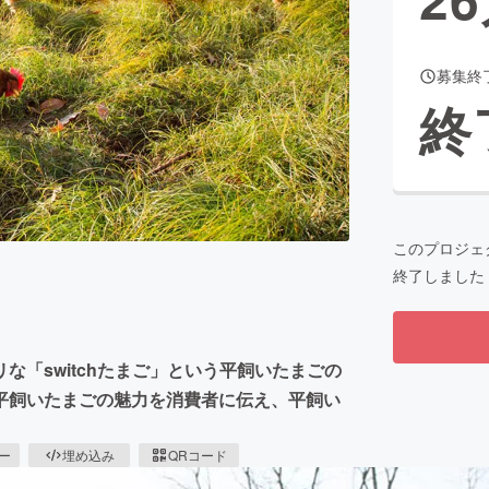
募集終
CAMPFIRE for Social Good
CAMPFIRE Creation
終
CAMPFIREふるさと納税
machi-ya
コミュニティ
このプロジェ
終了しました
「switchたまご」という平飼いたまごの
平飼いたまごの魅力を消費者に伝え、平飼い
ピー
埋め込み
QRコード