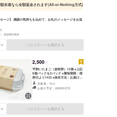
金額未達なら全額返金されます
(All-or-Nothing方式)
セージ】 感謝の気持ちを込めて、お礼のメッセージをお送
人
：2024年05月
このリターンを選択する
る
2,500
円
平飼いたまご（放牧卵）12個 ※上記
6個パックを2パック ※賞味期限：採
卵日より14日 ※保存方法：お届け直
後は冷蔵保管をお願い致します ※発
支援者：10人
送方法：クール便でお届けいたしま
お届け予定：2024年07月
す
このリターンを選択する
る