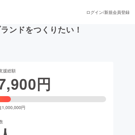
ログイン
/
新規会員登録
ブランドをつくりたい！
うすぐ公開されます
支援総額
プロダクト
7,900
円
ファッション
スポーツ
,000,000円
数
ア
ソーシャルグッド
人