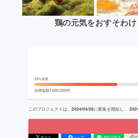
鶏の元気をおすそわけ
24
%達成
目標金額
1,000,000
円
このプロジェクトは、
2024/04/26
に募集を開始し、
202
ポスト
シェア
LINEで送る
U