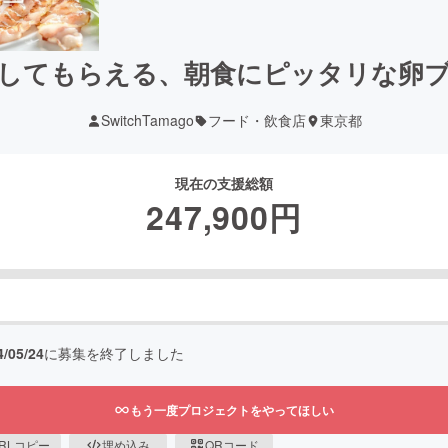
してもらえる、朝食にピッタリな卵
SwitchTamago
フード・飲食店
東京都
現在の支援総額
247,900
円
4/05/24
に募集を終了しました
もう一度プロジェクトをやってほしい
RLコピー
埋め込み
QRコード